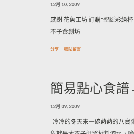
12月 10, 2009
感謝 花魚工坊 訂購"聖誕彩繪
不子食創坊
分享
張貼留言
簡易點心食譜 
12月 09, 2009
冷冷的冬天來一碗熱熱的八寶粥
象就是木不子媽將材料泡水，晚