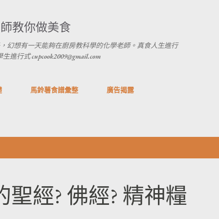
跳到主要內容
養師教你做美食
，幻想有一天能夠在廚房教科學的化學老師。真食人生進行
 cupcook2009@gmail.com
礎
馬鈴薯食譜彙整
廣告揭露
的聖經? 佛經? 精神糧