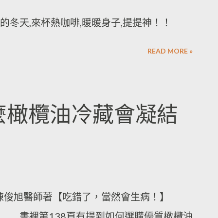
. 寒冷的冬天,來杯熱咖啡,暖暖身子,提提神！！
READ MORE »
什麼橄欖油冷藏會凝結
陳俊旭醫師著【吃錯了，當然會生病！】
有提到如何選購優質橄欖油