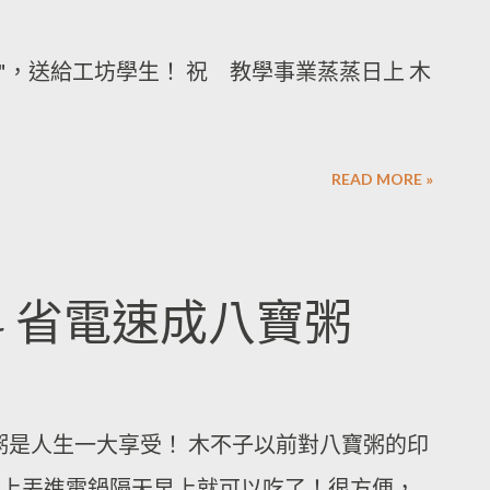
杯"，送給工坊學生！ 祝 教學事業蒸蒸日上 木
READ MORE »
- 省電速成八寶粥
是人生一大享受！ 木不子以前對八寶粥的印
上丟進電鍋隔天早上就可以吃了！很方便，