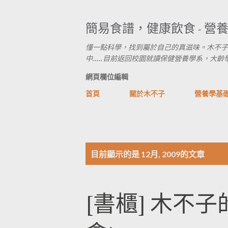
簡易食譜，健康飲食 - 營
懂一點科學，找到屬於自己的真滋味。木不子
中.....目前返回校園就讀保健營養學系，大齡學生進行式
網頁欄位編輯
首頁
關於木不子
營養學基
發
目前顯示的是 12月, 2009的文章
表
[書櫃] 木不子
文
章