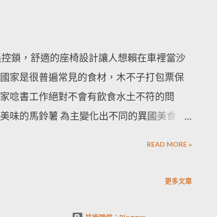
性的遙控鎖，舒適的座椅設計讓人想賴在車裡當沙
國家是很普遍常見的食材，木不子打包票保
家唸書工作絕對不會有飲食水土不符的問
美味的馬鈴薯 為主變化出不同的異國美食！
汁燒肉蓋飯, 韓式泡菜鍋, 櫻花蝦炒飯與 火腿蛋
READ MORE »
更多文章