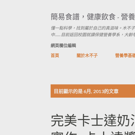
簡易食譜，健康飲食 - 營
懂一點科學，找到屬於自己的真滋味。木不子
中.....目前返回校園就讀保健營養學系，大齡學生進行式
網頁欄位編輯
首頁
關於木不子
營養學基
發
目前顯示的是 6月, 2013的文章
表
完美卡士達奶
文
章