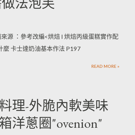
醬做法泡芙
來源 ：參考改編<烘焙 I 烘焙丙級蛋糕實作配
什麼 卡士達奶油基本作法 P197
READ MORE »
料理-外脆內軟美味
蔥圈"ovenion"