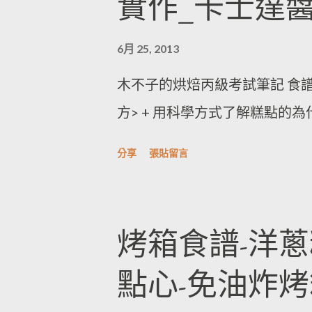
實作_卡士達
6月 25, 2013
木不子的烘焙丙級考試筆記 食譜
方> + 用科學方式了解糕點的為
分享
張貼留言
烤箱食譜-洋蔥
點心-免油炸烤箱洋