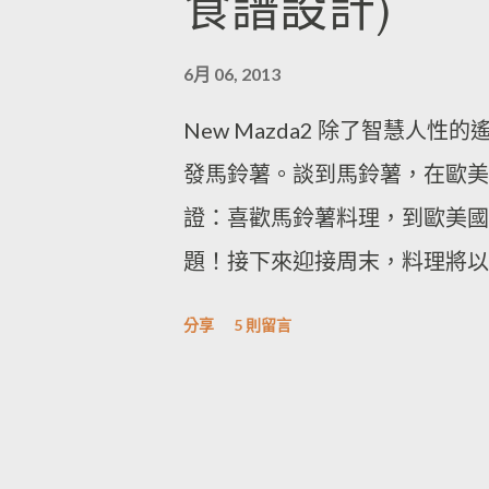
食譜設計)
6月 06, 2013
New Mazda2 除了智慧人
發馬鈴薯。談到馬鈴薯，在歐美
證：喜歡馬鈴薯料理，到歐美國
題！接下來迎接周末，料理將以
還記得 上週的米飯料理 嗎? 薑
分享
5 則留言
炒飯 大家最喜歡哪一道呢 ?