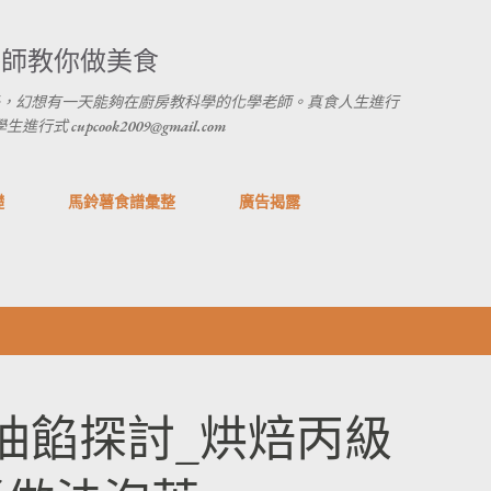
跳到主要內容
養師教你做美食
，幻想有一天能夠在廚房教科學的化學老師。真食人生進行
 cupcook2009@gmail.com
礎
馬鈴薯食譜彙整
廣告揭露
油餡探討_烘焙丙級