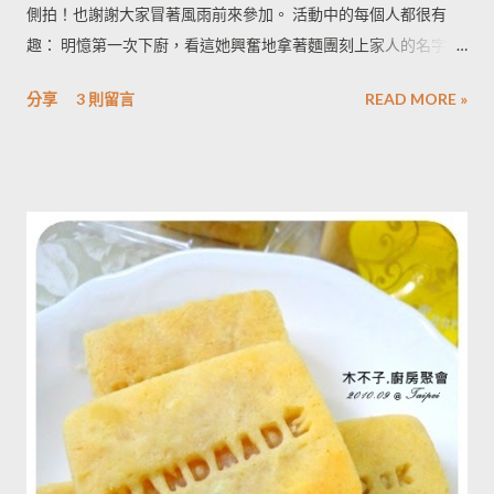
側拍！也謝謝大家冒著風雨前來參加。 活動中的每個人都很有
趣： 明憶第一次下廚，看這她興奮地拿著麵團刻上家人的名字，
相信家人收到鳳梨酥一定很感動！Karena和Kory從新竹跑來台北
分享
3 則留言
READ MORE »
玩耍，一對可愛的情侶！Kory也很喜歡拍照和Dragon都帶了專業
的單眼相機，兩個人認真地討論著拍照的心得，今天的廚房星光
閃閃！Ann的鳳梨酥的英文字刻印設計得很漂亮，A和D之間，有
著一顆小小的愛心～～～真的是太閃了！又是一個美好可愛的午
後～～～