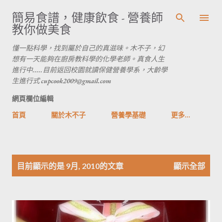
跳到主要內容
簡易食譜，健康飲食 - 營養師
教你做美食
懂一點科學，找到屬於自己的真滋味。木不子，幻
想有一天能夠在廚房教科學的化學老師。真食人生
進行中.....目前返回校園就讀保健營養學系，大齡學
生進行式 cupcook2009@gmail.com
網頁欄位編輯
首頁
關於木不子
營養學基礎
更多…
發
目前顯示的是 9月, 2010的文章
顯示全部
表
文
章