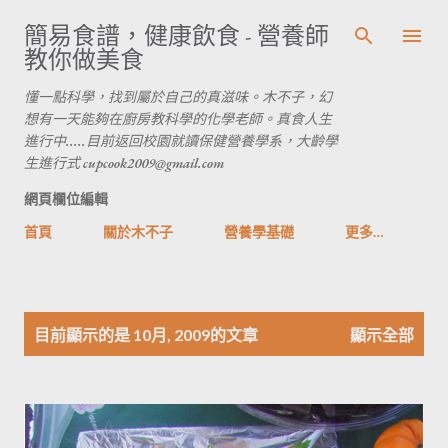
跳到主要內容
簡易食譜，健康飲食 - 營養師
教你做美食
懂一點科學，找到屬於自己的真滋味。木不子，幻
想有一天能夠在廚房教科學的化學老師。真食人生
進行中.....目前返回校園就讀保健營養學系，大齡學
生進行式 cupcook2009@gmail.com
網頁欄位編輯
首頁
關於木不子
營養學基礎
更多…
發
目前顯示的是 10月, 2009的文章
顯示全部
表
文
章