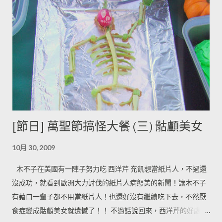
[節日] 萬聖節搞怪大餐 (三) 骷顱美女
10月 30, 2009
木不子在美國有一陣子努力吃 西洋芹 充飢想當紙片人，不過還
沒成功，就看到歐洲大力討伐的紙片人病態美的新聞！讓木不子
有藉口一輩子都不用當紙片人！也還好沒有繼續吃下去，不然厭
食症變成骷顱美女就遺憾了！！ 不過話說回來，西洋芹的好處是