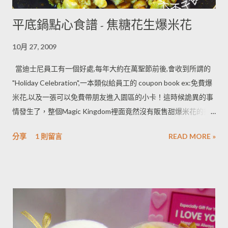
平底鍋點心食譜 - 焦糖花生爆米花
10月 27, 2009
當迪士尼員工有一個好處,每年大約在萬聖節前後,會收到所謂的
"Holiday Celebration",一本類似給員工的 coupon book ex:免費爆
米花,以及一張可以免費帶朋友進入園區的小卡！這時候詭異的事
情發生了，整個Magic Kingdom裡面竟然沒有販售甜爆米花的攤
販！！全都是"爆鹹"的鹹爆米花，某日向美國同事抱怨，她則是
分享
1 則留言
READ MORE »
很正經的告訴我"美國人最喜歡的爆米花 還是鹹的！" 雖然心中
時分納悶，明明超市一堆焦糖爆米花.......！！最重要的是，公司的
福利不能浪費，雖然鹹死人不償命！那就加工一下穿上糖衣
吧！！ 超級簡單的程序，大家一起動手做做看吧！