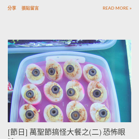
很多的！萬聖節也別忘養生！ 西洋芹含有豐富的維他命C、B1、
分享
張貼留言
READ MORE »
B2及胡蘿蔔素，且屬於高纖維低熱量蔬菜。並且能夠清血脂、降
血壓、幫助消化，進而促進新陳代謝，預防肥胖保持苗條的身
段。 摘錄自 http://www.ytower.com.tw/material/material-
search.asp?key=%A6%E8%ACv%AA%E0
[節日] 萬聖節搞怪大餐之(二) 恐怖眼