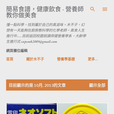
跳到主要內容
簡易食譜，健康飲食 - 營養師
教你做美食
懂一點科學，找到屬於自己的真滋味。木不子，幻
想有一天能夠在廚房教科學的化學老師。真食人生
進行中.....目前返回校園就讀保健營養學系，大齡學
生進行式 cupcook2009@gmail.com
網頁欄位編輯
首頁
關於木不子
營養學基礎
更多…
發
目前顯示的是 10月, 2013的文章
顯示全部
表
文
章