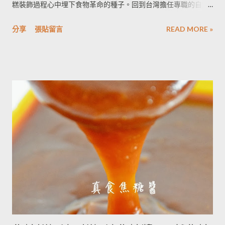
糕裝飾過程心中埋下食物革命的種子。回到台灣擔任專職的自然
科家教老師，一邊教書，感嘆補習班學生晚餐隨便亂吃，一邊寫
分享
張貼留言
READ MORE »
料理部落格想實踐心中的食物革命。擁有中餐、蛋糕丙級證照與
豐富的料理實作活動教學經驗。 當了全職媽媽後，面對層出不窮
的食安事件與食物營養迷思，感到焦慮與迷惘，決定返回校園攻
讀營養系學位，親自找尋答案的真相。原本以為讀完營養系會找
到世界上最完美的飲食法，但學習的過程逐漸體悟，追求完美飲
食的本身才是焦慮的最大來源。 木不子相信知識就是力量，透過
學習，可以化解心中的焦慮與恐懼。 希望透過自身對料理的熱
愛，追求營養真相的歷程，分享營養學資訊，幫助對飲食與營養
有困惑的民眾，認識營養學，怎麼吃都對！ 不定時提供營養師規
劃的健康飲食，簡易食譜與營養學。協助民眾實踐營養學均衡飲
食原則。 --------------------------------------------------------------------
--------------------------------------------------------- 木不子深信廚房餐
桌是情感交流最美好的場所，希望透過廚房讓人與人產生更多交
流與互動，認識吃進去的食物，看懂食品包裝的意義，懂一點科