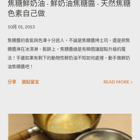
焦糖鮮奶油 - 鮮奶油焦糖醬 - 天然焦糖
學，找到屬於自己的真滋味，擁有真食人生。 喜歡請朋友到家裡
色素自己做
吃飯，一起下廚。志在當一個有著社會主義靈魂，到處散播歡樂
米老鼠！將過去在北京、歐洲與美國旅居的生活與大家分享！
10月 01, 2013
焦糖醬的香氣與色澤十分迷人，不論是焦糖醬烤土司，還是把焦
糖醬淋在冰淇淋、鬆餅上，焦糖醬總是有瞬間讓甜點升級的魔
法！手邊如果有剩下的動物性鮮奶油不知如何處裡，動手做鮮奶
油焦糖醬吧！
分享
張貼留言
READ MORE »