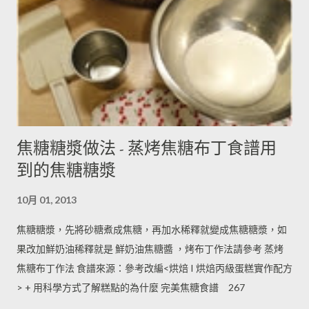
焦糖糖漿做法 - 蒸烤焦糖布丁食譜用
到的焦糖糖漿
10月 01, 2013
焦糖糖漿，先將砂糖煮成焦糖，再加水稀釋就變成焦糖糖漿，如
果改加鮮奶油稀釋就是 鮮奶油焦糖醬 ，烤布丁作法請參考 蒸烤
焦糖布丁作法 食譜來源：參考改編<烘焙 I 烘焙丙級蛋糕實作配方
> + 用科學方式了解糕點的為什麼 完美焦糖食譜 267