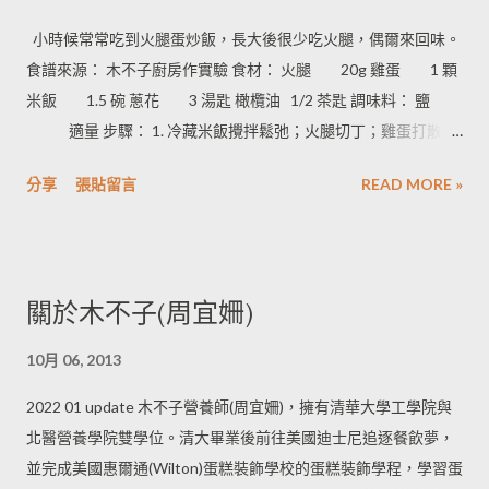
小時候常常吃到火腿蛋炒飯，長大後很少吃火腿，偶爾來回味。
食譜來源： 木不子廚房作實驗 食材： 火腿 20g 雞蛋 1 顆
米飯 1.5 碗 蔥花 3 湯匙 橄欖油 1/2 茶匙 調味料： 鹽
適量 步驟： 1. 冷藏米飯攪拌鬆弛；火腿切丁；雞蛋打散；
青蔥切成蔥花。 2. 平底鍋放入 1/2 茶匙橄欖油熱鍋，放入火腿丁
分享
張貼留言
READ MORE »
翻炒出香味，再放入青蔥與蛋液。 3. 雞蛋成形後，倒入白飯與配
料翻炒，起鍋前加入鹽調味即可 料理訣竅： 將冷藏黏在一起的米
飯用手撥散，可以讓炒飯不沾蛋黃也粒粒分明！ 木不子的料理
心得： 1. 星期一一次煮好四餐份的米飯，未食用完畢的米飯放入
關於木不子(周宜姍)
冰箱為星期三四的炒飯作準備！ 2. 如果當日早午餐蔬果量攝取種
類較少，可以多花 五分鐘料理蔬菜 讓飲食更均衡。 3. 乾燥昆
10月 06, 2013
布：小魚乾：乾燥香菇重量 30 g ： 10 g ： 10 g 加入 600c 飲用
水熬煮半小時就是天然美味的高湯，可取代韓式泡菜鍋的調味
2022 01 update 木不子營養師(周宜姍)，擁有清華大學工學院與
料。 《延伸閱讀》 阿基師料理 - 日式薑汁燒肉蓋飯 熱騰騰韓式
北醫營養學院雙學位。清大畢業後前往美國迪士尼追逐餐飲夢，
開胃泡菜鍋蓋飯 阿基師料理 - 粒粒分明 櫻花蝦黃金蛋炒飯
並完成美國惠爾通(Wilton)蛋糕裝飾學校的蛋糕裝飾學程，學習蛋