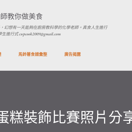
跳到主要內容
養師教你做美食
，幻想有一天能夠在廚房教科學的化學老師。真食人生進行
 cupcook2009@gmail.com
礎
馬鈴薯食譜彙整
廣告揭露
展_蛋糕裝飾比賽照片分