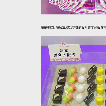
糖花蛋糕比賽冠軍,格狀裙襬的設計難度很高,在現