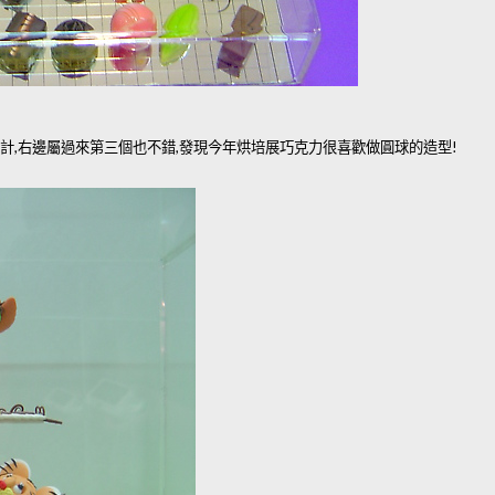
計,右邊屬過來第三個也不錯,發現今年烘培展巧克力很喜歡做圓球的造型!