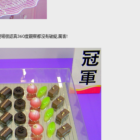
場很認真360度觀察都沒有破綻,厲害!