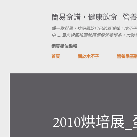
簡易食譜，健康飲食 - 營
懂一點科學，找到屬於自己的真滋味。木不子
中.....目前返回校園就讀保健營養學系，大齡學生進行式
網頁欄位編輯
首頁
關於木不子
營養學基
2010烘培