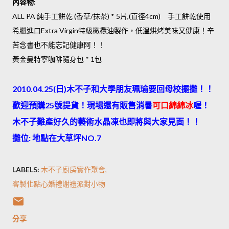
內容物:
ALL PA 純手工餅乾 (香草/抹茶) * 5片,(直徑4cm) 手工餅乾使用
希臘進口Extra Virgin特級橄欖油製作，低溫烘烤美味又健康！辛
苦念書也不能忘記健康阿！！
黃金曼特寧咖啡隨身包 * 1包
2010.04.25(日)木不子和大學朋友珮瑜要回母校擺攤！！
歡迎預購25號提貨！現場還有販售消暑
可口綿綿冰
喔！
木不子難產好久的藝術水晶凍也即將與大家見面！！
攤位: 地點在大草坪NO.7
LABELS:
木不子廚房實作聚會
客製化點心婚禮謝禮派對小物
分享