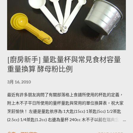
能引起生物鹼含量倍增，甚至到正常量(每100公克馬鈴薯含2~15
毫克生物鹼)的三倍。 (書中提到的壓力環境下生長，木不子不是
很了解壓力環境的定義，歡迎有種植經驗的朋友分享。) ◆ 馬鈴
薯應該如何正確儲藏？ 1. 放在陰暗角落避免受光線照射持續增加
生物鹼。 2. 別放進冰箱冷藏，低溫冷藏儲存過的馬鈴薯，切開後
烹煮變黑的情形較常溫儲存的馬鈴薯嚴重。 2014/12/12修正，
木不子誤解《食物與廚藝 蔬果、香料、穀物》 P82~85的文字
[廚房新手] 量匙量杯與常見食材容量
意義，請大家掠過這段說法。自己的經驗是冰過的馬鈴薯煮完比
重量換算 酵母粉比例
較容易發黑，但是目前還找不到相關的原因。歡迎大家提供。 3.
若購買大量馬鈴薯，無法快速消耗，木不子建議可以把馬鈴薯洗
3月 16, 2010
淨蒸熟，接著再依據料理需求切塊或壓泥分裝，送入冷凍庫冷
凍。必須注意的是，在馬鈴薯冷凍的過程，水分會與澱粉脫離，
最近有許多朋友詢問了有關部落格上食譜所使用的杯匙的定義，
所以解凍馬鈴薯塊時馬鈴薯會出水，不同的馬鈴薯品種，出水程
附上木不子平日所使用的量杯量匙與常用的單位換算表，祝大家
度不同，可依料理需求選擇；冷凍庫的幸福生活提案一書提到：
烹飪愉快！ 左邊是量匙依序為:1大匙(15cc) 1茶匙(5cc) 1/2茶匙
將馬鈴薯壓成泥，可以改善馬鈴薯解凍後水水軟軟的狀態。木不
(2.5cc) 1/4茶匙(1.2cc) 右邊為量杯 240cc 木不子以前在瑞典念書
子覺得，壓成泥的馬鈴薯依然還是會出水，只是出水後可以立即
時由於沒有電子秤所以常常參考重量容量的換算表(見下表)。 常