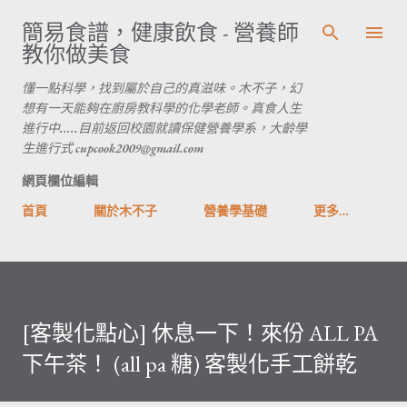
跳到主要內容
簡易食譜，健康飲食 - 營養師
教你做美食
懂一點科學，找到屬於自己的真滋味。木不子，幻
想有一天能夠在廚房教科學的化學老師。真食人生
進行中.....目前返回校園就讀保健營養學系，大齡學
生進行式 cupcook2009@gmail.com
網頁欄位編輯
首頁
關於木不子
營養學基礎
更多…
[客製化點心] 休息一下！來份 ALL PA
下午茶！ (all pa 糖) 客製化手工餅乾