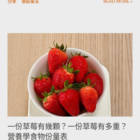
被附近的馬鈴薯泥吸收。 2014/12/12補充from Patty： 1.新鮮現
分享
張貼留言
READ MORE »
用材料容量重量換算表 名稱 1 小匙 (1t) 1 大匙(1T) 1 杯(1cup)
採的馬鈴薯可放在陰暗角落，並蓋黑布避免受光，延緩發芽，避
5cc 15cc 240cc 低筋麵粉 2.5g 7g 120g 高筋麵粉 3g 8g 105g 玉
免增加生物鹼(龍葵鹼)，可放三個月。(PS：市場販售的馬鈴薯，
米粉 2g 7g 90g 杏仁粉 3g 7g 80g 太白粉 3g 9g 120g 奶粉 2.5g
在篩選過成中會進行沖洗，農作物遇水容易發芽，所以無法在角
7g 100g 泡打粉 3.5g 10g --------- 小蘇打粉 3g 9g --------- 塔塔粉
落擺放三個月。...
3.9g --------- --------- 可可粉 2g 6g 80g 乾酵母 3.3g 10g --------- 吉
利丁粉 3.3g 10g 細鹽 4.3g 13g ---------- 細砂糖 4g 13g 170g 粗砂
糖 4g 13g 170g 糖粉 2g 6g 100g 蜂蜜 7g 22g 290g 沙拉油 4g
14g 190g 鮮奶油 5g 15g 200g 奶油 4.5g 14g 205g 酥油 4g 13g
180g 牛奶 6g 17g 210g 煉乳 6g 17.5g 240g 優格 5g 15g 210g 清
水 5g 15g 200g 可可粉 2g 6g 80g 即溶咖啡 2g 6g 70g 葡萄乾 ----
- ------- 170g 引用自 Mami的魔法廚房 ...
一份草莓有幾顆？一份草莓有多重？
營養學食物份量表