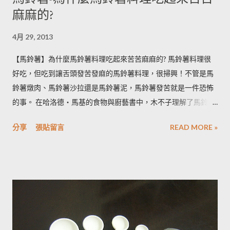
麻麻的?
4月 29, 2013
【馬鈴薯】為什麼馬鈴薯料理吃起來苦苦麻麻的? 馬鈴薯料理很
好吃，但吃到讓舌頭發苦發麻的馬鈴薯料理，很掃興！不管是馬
鈴薯燉肉、馬鈴薯沙拉還是馬鈴薯泥，馬鈴薯發苦就是一件恐怖
的事。 在哈洛德‧馬基的食物與廚藝書中，木不子理解了馬鈴薯
發苦的原因，可以作為避免馬鈴薯地雷的方法，馬鈴薯控必備廚
分享
張貼留言
READ MORE »
房知識！ ◆ 馬鈴薯有苦味正常嗎？ 正常。馬鈴薯以含有大量茄
鹼(又稱龍葵鹼)與卡茄鹼著稱，兩者都是帶苦味的有讀生物鹼，因
此馬鈴薯嘗起來，其實帶有一絲苦味，當生物鹼含量越多， 苦味
也就越強。 ◆ 什麼樣的情況下馬鈴薯的苦味會變明顯？ 光線的
曝曬容易讓生物鹼含量增加，苦味也會變得明顯。由於光線同時
有助於形成葉綠素，因此 當馬鈴薯外觀泛綠，有可能就是生物鹼
含量超標的跡象。 此外在壓力環境下生長與光線曝曬環境，都可