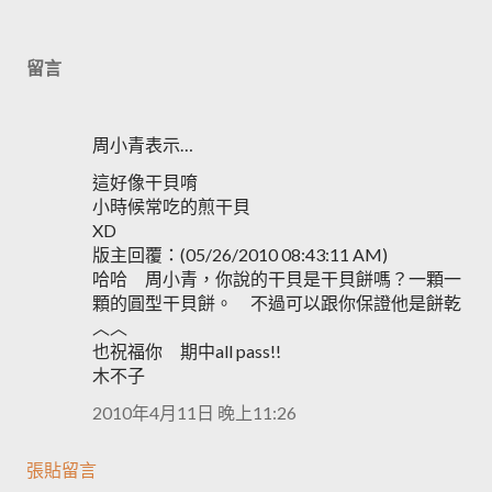
留言
周小青表示…
這好像干貝唷
小時候常吃的煎干貝
XD
版主回覆：(05/26/2010 08:43:11 AM)
哈哈 周小青，你說的干貝是干貝餅嗎？一顆一
顆的圓型干貝餅。 不過可以跟你保證他是餅乾
︿︿
也祝福你 期中all pass!!
木不子
2010年4月11日 晚上11:26
張貼留言