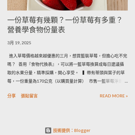
一份草莓有幾顆？一份草莓有多重？
營養學食物份量表
3月 19, 2025
進入草莓價格越來越優惠的三月，想買籃裝草莓，但擔心吃不完
嗎？ ​ 善用『食物代換表』，可以將一籃草莓換算成每日建議攝
取的水果分量，精準採購，開心享受。 ​ ​ ▍帶有蒂頭與葉子的草
莓，一份重量為170公克（以購買量計算） ​ 市售一籃草莓淨重為
2.5台斤＝1.5公斤＝1500公克（平均會有５%的品質淘汰，例如
分享
張貼留言
READ MORE »
損傷、撞傷等狀況） ​ • 1500 × 0.95 ÷ 170＝8.3 約可提供８份水
果 • 照片說明：容器為 260毫升的中式飯碗 ​ ​ ▍按照每日飲食指南
建議 ​ 成人一天攝取２－４份水果。所以我們來看看一籃草莓，
不同家庭成員數，每人一天一份草莓，需要幾天才能吃完： • 一
技術提供：Blogger
家三口：３天內即可享用完畢 • 一家二口：５天內即可享用完畢