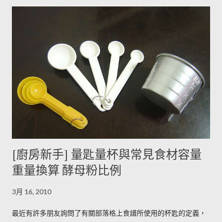
也就越強。 ◆ 什麼樣的情況下馬鈴薯的苦味會變明顯？ 光線的
曝曬容易讓生物鹼含量增加，苦味也會變得明顯。由於光線同時
有助於形成葉綠素，因此 當馬鈴薯外觀泛綠，有可能就是生物鹼
含量超標的跡象。 此外在壓力環境下生長與光線曝曬環境，都可
能引起生物鹼含量倍增，甚至到正常量(每100公克馬鈴薯含2~15
毫克生物鹼)的三倍。 (書中提到的壓力環境下生長，木不子不是
很了解壓力環境的定義，歡迎有種植經驗的朋友分享。) ◆ 馬鈴
薯應該如何正確儲藏？ 1. 放在陰暗角落避免受光線照射持續增加
生物鹼。 2. 別放進冰箱冷藏，低溫冷藏儲存過的馬鈴薯，切開後
烹煮變黑的情形較常溫儲存的馬鈴薯嚴重。 2014/12/12修正，
木不子誤解《食物與廚藝 蔬果、香料、穀物》 P82~85的文字
[廚房新手] 量匙量杯與常見食材容量
意義，請大家掠過這段說法。自己的經驗是冰過的馬鈴薯煮完比
重量換算 酵母粉比例
較容易發黑，但是目前還找不到相關的原因。歡迎大家提供。 3.
若購買大量馬鈴薯，無法快速消耗，木不子建議可以把馬鈴薯洗
3月 16, 2010
淨蒸熟，接著再依據料理需求切塊或壓泥分裝，送入冷凍庫冷
凍。必須注意的是，在馬鈴薯冷凍的過程，水分會與澱粉脫離，
最近有許多朋友詢問了有關部落格上食譜所使用的杯匙的定義，