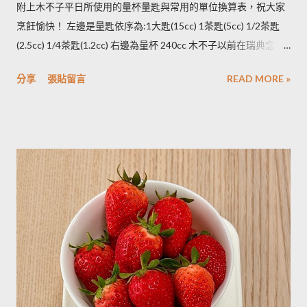
所以解凍馬鈴薯塊時馬鈴薯會出水，不同的馬鈴薯品種，出水程
附上木不子平日所使用的量杯量匙與常用的單位換算表，祝大家
度不同，可依料理需求選擇；冷凍庫的幸福生活提案一書提到：
烹飪愉快！ 左邊是量匙依序為:1大匙(15cc) 1茶匙(5cc) 1/2茶匙
將馬鈴薯壓成泥，可以改善馬鈴薯解凍後水水軟軟的狀態。木不
(2.5cc) 1/4茶匙(1.2cc) 右邊為量杯 240cc 木不子以前在瑞典念書
子覺得，壓成泥的馬鈴薯依然還是會出水，只是出水後可以立即
時由於沒有電子秤所以常常參考重量容量的換算表(見下表)。 常
被附近的馬鈴薯泥吸收。 2014/12/12補充from Patty： 1.新鮮現
分享
張貼留言
READ MORE »
用材料容量重量換算表 名稱 1 小匙 (1t) 1 大匙(1T) 1 杯(1cup)
採的馬鈴薯可放在陰暗角落，並蓋黑布避免受光，延緩發芽，避
5cc 15cc 240cc 低筋麵粉 2.5g 7g 120g 高筋麵粉 3g 8g 105g 玉
免增加生物鹼(龍葵鹼)，可放三個月。(PS：市場販售的馬鈴薯，
米粉 2g 7g 90g 杏仁粉 3g 7g 80g 太白粉 3g 9g 120g 奶粉 2.5g
在篩選過成中會進行沖洗，農作物遇水容易發芽，所以無法在角
7g 100g 泡打粉 3.5g 10g --------- 小蘇打粉 3g 9g --------- 塔塔粉
落擺放三個月。...
3.9g --------- --------- 可可粉 2g 6g 80g 乾酵母 3.3g 10g --------- 吉
利丁粉 3.3g 10g 細鹽 4.3g 13g ---------- 細砂糖 4g 13g 170g 粗砂
糖 4g 13g 170g 糖粉 2g 6g 100g 蜂蜜 7g 22g 290g 沙拉油 4g
14g 190g 鮮奶油 5g 15g 200g 奶油 4.5g 14g 205g 酥油 4g 13g
180g 牛奶 6g 17g 210g 煉乳 6g 17.5g 240g 優格 5g 15g 210g 清
水 5g 15g 200g 可可粉 2g 6g 80g 即溶咖啡 2g 6g 70g 葡萄乾 ----
- ------- 170g 引用自 Mami的魔法廚房 ...