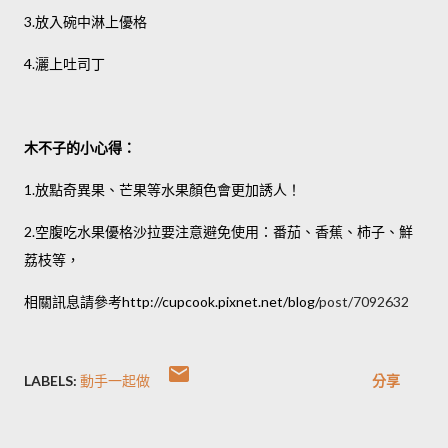
放入碗中淋上優格
3.
灑上吐司丁
4.
木不子的小心得：
放點奇異果、芒果等水果顏色會更加誘人！
1.
空腹吃水果優格沙拉要注意避免使用：番茄
、香蕉、柿子、鮮
2.
荔枝等，
相關訊息請參考
http://cupcook.pixnet.net/blog/
post/7092632
LABELS:
動手一起做
分享