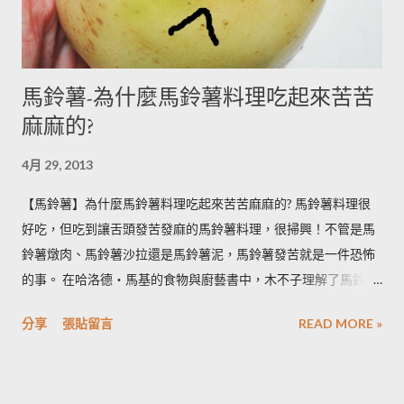
馬鈴薯-為什麼馬鈴薯料理吃起來苦苦
麻麻的?
4月 29, 2013
【馬鈴薯】為什麼馬鈴薯料理吃起來苦苦麻麻的? 馬鈴薯料理很
好吃，但吃到讓舌頭發苦發麻的馬鈴薯料理，很掃興！不管是馬
鈴薯燉肉、馬鈴薯沙拉還是馬鈴薯泥，馬鈴薯發苦就是一件恐怖
的事。 在哈洛德‧馬基的食物與廚藝書中，木不子理解了馬鈴薯
發苦的原因，可以作為避免馬鈴薯地雷的方法，馬鈴薯控必備廚
分享
張貼留言
READ MORE »
房知識！ ◆ 馬鈴薯有苦味正常嗎？ 正常。馬鈴薯以含有大量茄
鹼(又稱龍葵鹼)與卡茄鹼著稱，兩者都是帶苦味的有讀生物鹼，因
此馬鈴薯嘗起來，其實帶有一絲苦味，當生物鹼含量越多， 苦味