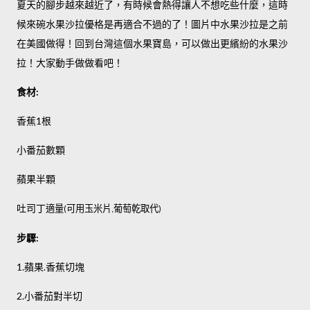
夏天的腳步越來越近了，有時候會熱得讓人不想吃些什麼，這時
候來碗水果沙拉優格是再適合不過的了！圖片中水果沙拉是之前
在美國做得！回到台灣這個水果寶島，可以做出更繽紛的水果沙
拉！大家動手做做看吧！
食材
:
香蕉
根
1
小番茄數顆
蘋果半顆
吐司丁
適量
可用玉米片
葡萄乾取代
(
,
)
步驟
:
蘋果
香蕉切塊
1.
.
小番茄對半切
2.