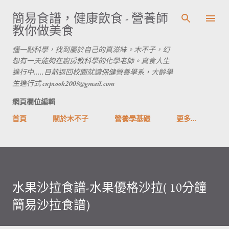
跳到主要內容
簡易食譜，健康飲食 - 營養師
教你做美食
懂一點科學，找到屬於自己的真滋味。木不子，幻
想有一天能夠在廚房教科學的化學老師。真食人生
進行中.....目前返回校園就讀保健營養學系，大齡學
生進行式 cupcook2009@gmail.com
網頁欄位編輯
首頁
關於木不子
營養學基礎
更多…
水果沙拉食譜-水果優格沙拉( 10分鐘
簡易沙拉食譜)