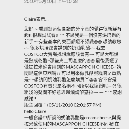
2010年5月10日 上午10:38
Claire表示…
您好~~看到您這個食譜的分享真的覺得很新鮮有
趣!! 很想試試看!! ^^ 不過我是一個沒有烘培過的
新手~~有些基本的東西都還不認識@@ 想請教您
~~ 很多烘培都會講到的奶油乳酪~~ 我去
COSTCO大賣場找想說應該會有~~ 可是大都說
是熟成乾酪~那些夾土司甚麼的@@ 最後我選了
做提拉米蘇會用到的MASCAPPON CHEESE~ 請
問是這個東西嗎?? 可以用來做乳酪蛋糕嘛!? 重點
是~~想請問奶油乳酪怎麼購買丫@@ 會不會是
COSTCO有賣只是名稱不同所以我搞錯呢~~?! 很
粗淺的疑問不好意思還煩請解惑拉~~~~ ^^" 感謝
感謝!!
版主回覆：(05/11/2010 02:01:57 PM)
hello Claire:
一般食譜中所說的奶油乳酪是cream cheese,與提
拉米蘇使用的MASCAPPON CHEESE不同喔!在