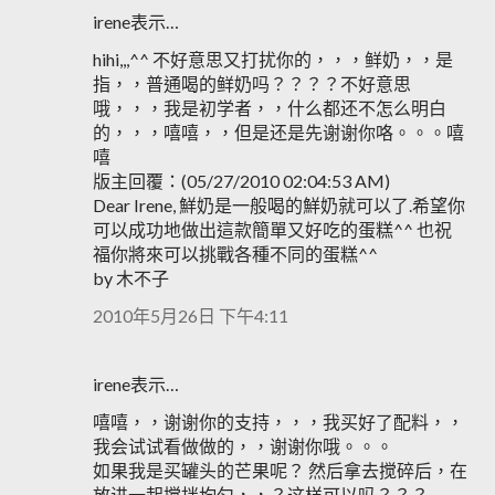
irene表示…
hihi,,,^^ 不好意思又打扰你的，，，鲜奶，，是
指，，普通喝的鲜奶吗？？？？不好意思
哦，，，我是初学者，，什么都还不怎么明白
的，，，嘻嘻，，但是还是先谢谢你咯。。。嘻
嘻
版主回覆：(05/27/2010 02:04:53 AM)
Dear Irene, 鮮奶是一般喝的鮮奶就可以了.希望你
可以成功地做出這款簡單又好吃的蛋糕^^ 也祝
福你將來可以挑戰各種不同的蛋糕^^
by 木不子
2010年5月26日 下午4:11
irene表示…
嘻嘻，，谢谢你的支持，，，我买好了配料，，
我会试试看做做的，，谢谢你哦。。。
如果我是买罐头的芒果呢？ 然后拿去搅碎后，在
放进一起搅拌均匀，，？这样可以吗？？？