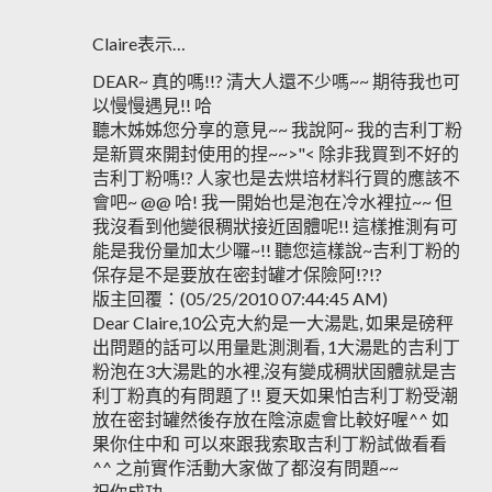
Claire表示…
DEAR~ 真的嗎!!? 清大人還不少嗎~~ 期待我也可
以慢慢遇見!! 哈
聽木姊姊您分享的意見~~ 我說阿~ 我的吉利丁粉
是新買來開封使用的捏~~>"< 除非我買到不好的
吉利丁粉嗎!? 人家也是去烘培材料行買的應該不
會吧~ @@ 哈! 我一開始也是泡在冷水裡拉~~ 但
我沒看到他變很稠狀接近固體呢!! 這樣推測有可
能是我份量加太少囉~!! 聽您這樣說~吉利丁粉的
保存是不是要放在密封罐才保險阿!?!?
版主回覆：(05/25/2010 07:44:45 AM)
Dear Claire,10公克大約是一大湯匙, 如果是磅秤
出問題的話可以用量匙測測看, 1大湯匙的吉利丁
粉泡在3大湯匙的水裡,沒有變成稠狀固體就是吉
利丁粉真的有問題了!! 夏天如果怕吉利丁粉受潮
放在密封罐然後存放在陰涼處會比較好喔^^ 如
果你住中和 可以來跟我索取吉利丁粉試做看看
^^ 之前實作活動大家做了都沒有問題~~
祝你成功