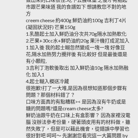
市跟芒果味道 我的食譜如下 想請教您不對的地
方
creem cheese 約400g 鮮奶油約100g 吉利丁4片
(凝固狀況好) 芒果150g
1.乳酪起士加入鮮奶油分次共70g隔水加熱軟化
2.芒果+30cc水+鮮奶油約20g 果汁機打成泥加入
1 加入後 我的起士糊忽然變成一塊一塊 好像豆
花,隔水加熱努力攪拌後 有比較好 但是最後還是
有小顆粒,
3.吉利丁泡軟後取出 加入鮮奶油10g 隔水加熱融
化 加入1
4.起士糊入模送冷藏
很抱歉!打了一大堆,是因為很想知道那個步驟有
問題？那個材料錯了？
口味方面真的有點糟糕>< 是因為沒有牛奶或是
糖的問題嗎?還是cream cheese太多?
鮮奶油跟牛奶在口味上有盒影響？ 因為家裡沒電
腦 沒辦法參考份量，硬著頭皮用有的材料做，雖
然失敗了，但是可以藉此機會，從錯誤中學習也
很好對吧 呵呵～ 先謝謝您看完這一大篇問題 by