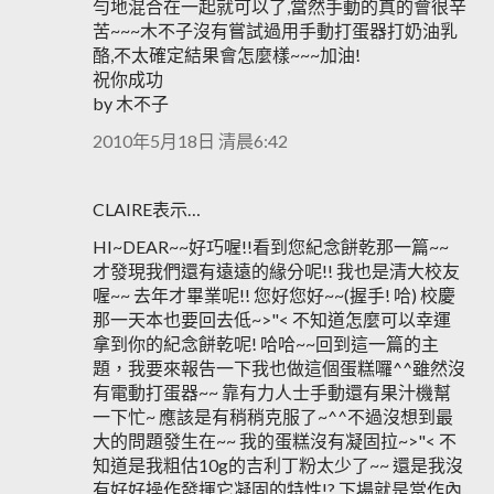
勻地混合在一起就可以了,當然手動的真的會很辛
苦~~~木不子沒有嘗試過用手動打蛋器打奶油乳
酪,不太確定結果會怎麼樣~~~加油!
祝你成功
by 木不子
2010年5月18日 清晨6:42
CLAIRE表示…
HI~DEAR~~好巧喔!!看到您紀念餅乾那一篇~~
才發現我們還有遠遠的緣分呢!! 我也是清大校友
喔~~ 去年才畢業呢!! 您好您好~~(握手! 哈) 校慶
那一天本也要回去低~>"< 不知道怎麼可以幸運
拿到你的紀念餅乾呢! 哈哈~~回到這一篇的主
題，我要來報告一下我也做這個蛋糕囉^^雖然沒
有電動打蛋器~~ 靠有力人士手動還有果汁機幫
一下忙~ 應該是有稍稍克服了~^^不過沒想到最
大的問題發生在~~ 我的蛋糕沒有凝固拉~>"< 不
知道是我粗估10g的吉利丁粉太少了~~ 還是我沒
有好好操作發揮它凝固的特性!? 下場就是當作內