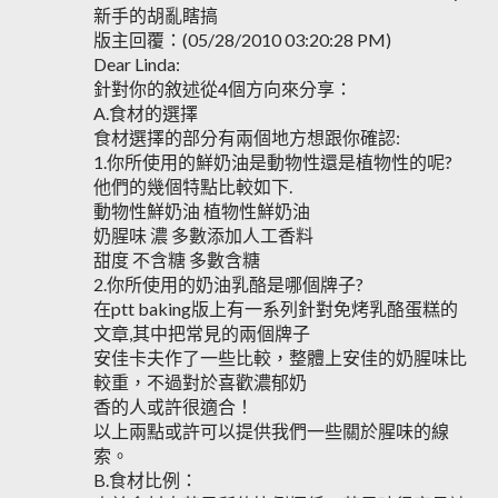
新手的胡亂瞎搞
版主回覆：(05/28/2010 03:20:28 PM)
Dear Linda:
針對你的敘述從4個方向來分享：
A.食材的選擇
食材選擇的部分有兩個地方想跟你確認:
1.你所使用的鮮奶油是動物性還是植物性的呢?
他們的幾個特點比較如下.
動物性鮮奶油 植物性鮮奶油
奶腥味 濃 多數添加人工香料
甜度 不含糖 多數含糖
2.你所使用的奶油乳酪是哪個牌子?
在ptt baking版上有一系列針對免烤乳酪蛋糕的
文章,其中把常見的兩個牌子
安佳卡夫作了一些比較，整體上安佳的奶腥味比
較重，不過對於喜歡濃郁奶
香的人或許很適合！
以上兩點或許可以提供我們一些關於腥味的線
索。
B.食材比例：