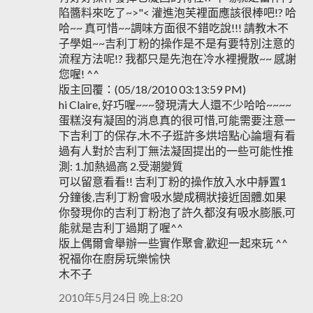
陷醬料來吃了~>"< 灌進泡芙裡面應該很棒吧!? 哈
哈~~ 真可惜~~調味方面很不錯吃說!!! 請教木不
子學姐~~吉利丁粉的操作是不是有要特別注意的
流程方法呢!? 我都只是先泡在冷水裡攪散~~ 感謝
您喔! ^^
版主回覆：(05/18/2010 03:13:59 PM)
hi Claire, 好巧喔~~~發現清大人還不少哈哈~~~~
蛋糕沒有凝固的消息真的很可惜,可能需要注意一
下吉利丁的保存,木不子逛許多烘培點心論壇有看
過有人對於吉利丁無法凝固提出的一些可能性推
測: 1.加熱過高 2.受潮變質
可以留意看看!! 吉利丁粉的操作放入水中靜置1
分鐘後,吉利丁粉會吸水變成稠狀接近固體.如果
你發現你的吉利丁粉泡了許久都沒有吸水膨脹,可
能就是吉利丁過期了喔^^
版上偶爾會舉辦一些實作聚會,歡迎一起來玩 ^^
祝福你在廚房玩樂愉快
木不子
2010年5月24日 晚上8:20