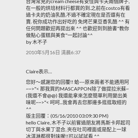
台灣常見的cream cheese有安佳與卡夫兩個牌子,
在一般的烘培材料行都買的到.之前在costco有看
過卡夫的奶油乳酪,不過不確定現在是否還有在
賣. 祝你成功作出好吃的 免烤芒果豆香乳酪 ^^ 有
任何問題歡迎再提出來 ^^ 也歡迎到到臉書"教你
做點心蛋糕與美食"一起討論^^
by 木不子
2010年5月16日 清晨6:37
Claire表示…
您好～感謝您的回覆!! 蛤~~原來兩者不能通用阿
~~>"< 那我買的MASCAPPON除了做提拉米蘇~
(我還不會@@) 我還能拿來怎麼簡單利用變出美
味呢~~>"< 呵呵...我會再去您那邊多逛逛取經的
^^
版主回覆：(05/16/2010 03:09:30 PM)
hello Claire, 木不子以前嘗過朋友將馬斯卡邦起司
切丁與水果丁混合, 夾在吐司裡面或是配上一球
冰淇淋都很對味喔!!可以試試看 ^^