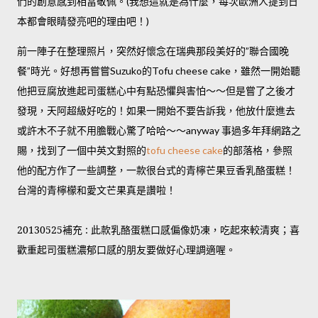
們的創意感到相當敬佩。
我想這就是為什麼，每次歐洲人提到日
(
本都會眼睛發亮吧的理由吧！
)
前一陣子在整理照片，突然好懷念在瑞典那段美好的
聯合國晚
”
餐
時光。好想再嘗嘗
的
，雖然一開始聽
”
Suzuko
Tofu cheese cake
他把豆腐放進起司蛋糕心中有點恐懼與害怕～～但是嘗了之後才
發現，天阿超級好吃的！如果一開始不要告訴我，他放什麼進去
或許木不子就不用膽戰心驚了哈哈～～
事過多年拜網路之
anyway
賜，找到了一個中英文對照的
的部落格，參照
tofu cheese cake
他的配方作了一些調整，一款很台式的青檸芒果豆香乳酪蛋糕！
台灣的青檸檬和愛文芒果真是讚啦！
20130525補充 : 此款乳酪蛋糕口感偏像奶凍，吃起來較清爽；喜
歡重起司蛋糕濃郁口感的朋友要做好心理調適喔。