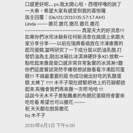
口感更好呢..... ps.我太開心啦，西哩呼嚕的說了
一大串，希望大家有感受到我的喜悅囉
版主回覆：(06/01/2010 05:57:17 AM)
Linda ~~~~ 撒花 撒花 撒花 撒花 撒花
~~~~~~~~~~~~~~~~~~~~~ 真是天大的好消息!!!
如果你們冰完冰箱有任何新消息在麻煩上來跟大
家分享分享~~~以前在瑞典看過放在冷凍庫賣的
起司蛋糕,當時研究了一下成分是以奶油乳酪.打
發奶油為主,剛出冰箱比冰淇淋硬許多XD 放軟一
點吃起來像是是口感非常非常紮實的冰淇淋!!聽
你們這麼嘗試突然手癢很想試做看看冷凍起司蛋
糕!!! 不過最重要的是 你成功做出好吃的乳酪蛋
糕 太棒了 !!!!! 木不子現在趕緊把地上的花瓣都撿
起來,有機會我們再來撒一次吧 哈哈 !!!
話說今天木不子差點難產的布朗尼蛋糕待會要來
吃吃看 希望也可以撒花 ~~~~
祝 天天都在廚房撒花
by 木不子
2010年6月1日 下午6:00