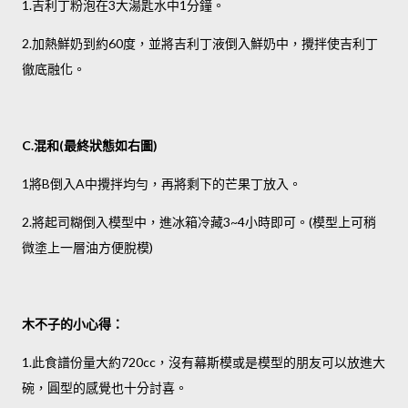
吉利丁粉泡在
大湯匙水中
分鐘。
1.
3
1
加熱鮮奶到約
度，並將吉利丁液倒入鮮奶中，攪拌使吉利丁
2.
60
徹底融化。
混和
最終狀態如右圖
C.
(
)
將
倒入
中攪拌均勻，再將剩下的芒果丁放入。
1
B
A
將起司糊倒入模型中，進冰箱冷藏
小時即可。
模型上可稍
2.
3~4
(
微塗上一層油方便脫模
)
木不子的小心得：
此食譜份量大約
，沒有幕斯模或是模型的朋友可以放進大
1.
720cc
碗，圓型的感覺也十分討喜。