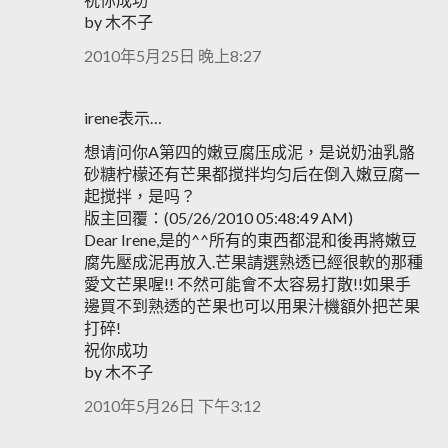
by 木不子
2010年5月25日 晚上8:27
irene表示…
想请问你A第四的嫩豆腐压成泥，是说奶油乳骼
砂糖柠檬还有芒果都搅拌均匀后在倒入嫩豆腐一
起搅拌，是吗？
版主回覆：(05/26/2010 05:48:49 AM)
Dear Irene,是的^^所有的東西都混和後再將嫩豆
腐先壓成泥再放入.芒果請選熟透已經很軟的那種
愛文芒果喔!! 不然可能會不太容易打散!!如果手
邊買不到熟透的芒果也可以用果汁機額外把芒果
打碎!
祝你成功
by 木不子
2010年5月26日 下午3:12