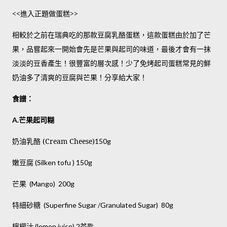
<<進入正題做蛋糕>>
相較於之前在瑞典吃的那款豆腐乳酪蛋糕，這款蛋糕由於加了芒
果，品嘗起來一開始會先是芒果與起司的味道，最後才會有一抹
淡淡的豆香產生！很豐富的層次感！少了免烤起司蛋糕常見的鮮
奶油多了清爽的豆腐與芒果！分享給大家！
食譜：
芒果起司糊
A.
奶油乳酪 (Cream Cheese)
150g
嫩豆腐
(Silken tofu ) 150g
芒果
(Mango) 200g
特細砂糖
(Superfine Sugar /Granulated Sugar) 80g
檸檬汁
茶匙
(lemon juice) 2