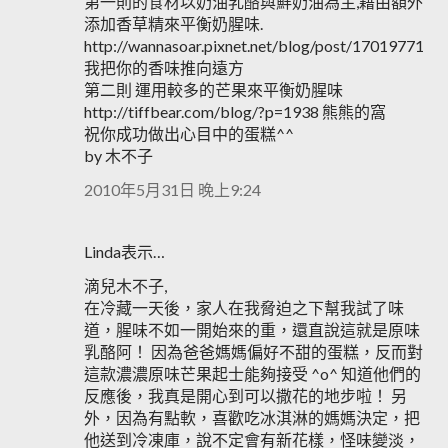
第一則的食材以奶油乳酪與鮮奶油為主,藉由額外
添加香草精來平衡奶腥味.
http://wannasoar.pixnet.net/blog/post/17019771
我把你的香味推向遠方
第二則 運用較多的芒果來平衡奶腥味
http://tiffbear.com/blog/?p=1938 熊熊的窩
祝你成功做出心目中的蛋糕^^
by 木不子
2010年5月31日 晚上9:24
Linda表示…
滴兒木不子,
在冷藏一天後，家人在我脅迫之下幫我試了味
道，腥味不如一開始來的重，還直說這就是原味
乳酪阿！ 因為爸爸媽媽偏好不甜的蛋糕，反而對
這款濃濃原味芒果起士能夠接受 ^o^ 知道他們的
反應後，我真是開心到可以撒花的地步啦！ 另
外，因為有點軟，喜歡吃冰淇淋的媽媽決定，把
他送到冷凍庫，說不定會有新花樣，怪味變淡，