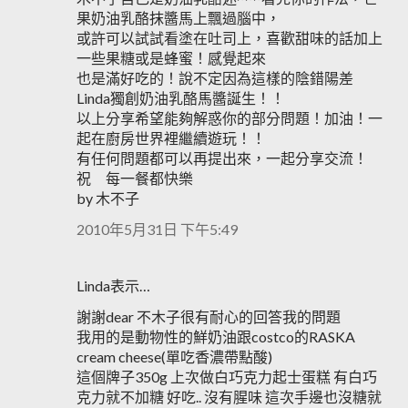
果奶油乳酪抹醬馬上飄過腦中，
或許可以試試看塗在吐司上，喜歡甜味的話加上
一些果糖或是蜂蜜！感覺起來
也是滿好吃的！說不定因為這樣的陰錯陽差
Linda獨創奶油乳酪馬醬誕生！！
以上分享希望能夠解惑你的部分問題！加油！一
起在廚房世界裡繼續遊玩！！
有任何問題都可以再提出來，一起分享交流！
祝 每一餐都快樂
by 木不子
2010年5月31日 下午5:49
Linda表示…
謝謝dear 不木子很有耐心的回答我的問題
我用的是動物性的鮮奶油跟costco的RASKA
cream cheese(單吃香濃帶點酸)
這個牌子350g 上次做白巧克力起士蛋糕 有白巧
克力就不加糖 好吃.. 沒有腥味 這次手邊也沒糖就