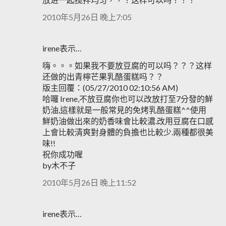
2010年5月26日 晚上7:05
irene表示…
嗨。。。如果我不要放豆腐的可以吗？？？这样
还做的出青檸芒果乳酪蛋糕吗？？
版主回覆：(05/27/2010 02:10:56 AM)
哈囉 Irene,不放豆腐你也可以改放打至7分發的鮮
奶油,這樣就是一般常見的免烤乳酪蛋糕^^使用
鮮奶油做出來的奶香味會比較濃.改用豆腐在口感
上會比較清爽對身體的負擔也比較少.兩種都很美
味!!
祝你成功喔
by木不子
2010年5月26日 晚上11:52
irene表示…