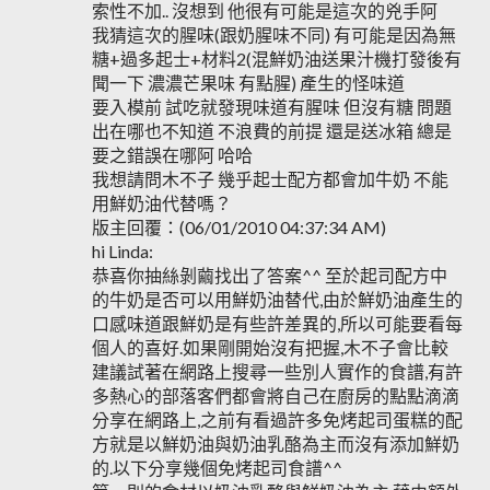
索性不加.. 沒想到 他很有可能是這次的兇手阿
我猜這次的腥味(跟奶腥味不同) 有可能是因為無
糖+過多起士+材料2(混鮮奶油送果汁機打發後有
聞一下 濃濃芒果味 有點腥) 產生的怪味道
要入模前 試吃就發現味道有腥味 但沒有糖 問題
出在哪也不知道 不浪費的前提 還是送冰箱 總是
要之錯誤在哪阿 哈哈
我想請問木不子 幾乎起士配方都會加牛奶 不能
用鮮奶油代替嗎？
版主回覆：(06/01/2010 04:37:34 AM)
hi Linda:
恭喜你抽絲剝繭找出了答案^^ 至於起司配方中
的牛奶是否可以用鮮奶油替代,由於鮮奶油產生的
口感味道跟鮮奶是有些許差異的,所以可能要看每
個人的喜好.如果剛開始沒有把握,木不子會比較
建議試著在網路上搜尋一些別人實作的食譜,有許
多熱心的部落客們都會將自己在廚房的點點滴滴
分享在網路上,之前有看過許多免烤起司蛋糕的配
方就是以鮮奶油與奶油乳酪為主而沒有添加鮮奶
的.以下分享幾個免烤起司食譜^^