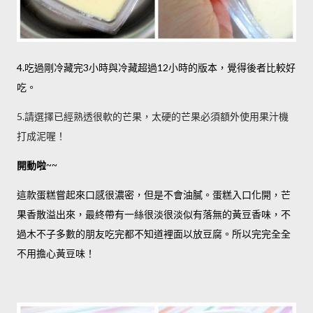
吃過剛冷藏完
小時與冷藏超過
小時的版本，覺得後者比較好
4.
3
12
吃。
5.請選擇已經熟透很軟的芒果，太硬的芒果必須額外使用果汁機
打成泥喔！
開動啦~~
這款蛋糕嘗起來口感很濃密，但是不會油膩。蛋糕入口化開，芒
果香散溢出來，最終帶有一絲很淡很淡似有落無的黃豆香味，不
過木不子多數的朋友吃完都不知道裡面以放豆腐。所以完完全全
不用擔心黃豆味！