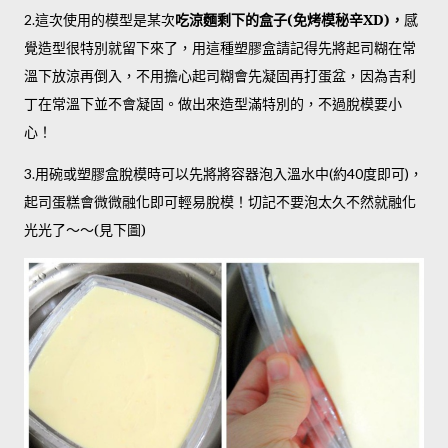
這次使用的模型是某次
吃涼麵剩下的盒子(免烤模秘辛XD)，
感
2.
覺造型很特別就留下來了，用這種塑膠盒請記得先將起司糊在常
溫下放涼再倒入，不用擔心起司糊會先凝固再打蛋盆，因為吉利
丁在常溫下並不會凝固。做出來造型滿特別的，不過脫模要小
心！
用碗或塑膠盒脫模時可以先將將容器泡入溫水中
約
度即可
，
3.
(
40
)
起司蛋糕會微微融化即可輕易脫模！切記不要泡太久不然就融化
光光了～～(見下圖)