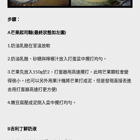
步驟：
芒果起司糊
最終狀態如左圖
A
(
)
奶油乳酪在室溫放軟
1.
奶油乳酪、砂糖與檸檬汁放入打蛋盆中攪打均勻。
2.
芒果先放入
於
，打蛋器用高速攪打，此時芒果顆粒會變
3.
150g
2
得很小。
也可以另外用果汁機將芒果打成泥，但是發現直接丟進
(
去用打蛋器高速打更方便
)
嫩豆腐壓成泥倒入盆中攪打均勻。
4.
吉利丁鮮奶液
B