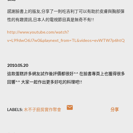
感謝臉書上的版友,分享了一則吃吉利丁可以有助於皮膚與胸部彈
性的有趣資訊,日本人的電視節目真是無奇不有!!
http://www.youtube.com/watch?
v=L99dwO6J7w0&playnext_from=TL&videos=evWTW7p6htQ
2010.05.20
這款蛋糕許多網友試作後評價都很好^^ 在臉書專頁上也獲得很多
回響^^ 大家一起作出更多好吃的料理吧!!
LABELS:
木不子廚房實作聚會
分享