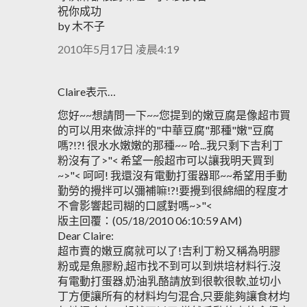
祝你成功
by 木不子
2010年5月17日 凌晨4:19
Claire表示…
您好~~想請問一下~~您提到的嫩豆腐是像超市買
的可以用來做涼拌的"中華豆腐"那種"嫩"豆腐
嗎?!?! 很水水嫩嫩的那種~~ 哈...我只剩下吉利丁
粉沒有了>"< 希望一般超市可以讓我明天買到
~>"< 呵呵! 我還沒有電動打蛋器耶~~希望用手動
勤勞的攪拌可以彌補嘛!?!要攪到很綿細的程度才
不會影響起司糊的口感對嗎~>"<
版主回覆：(05/18/2010 06:10:59 AM)
Dear Claire:
超市賣的嫩豆腐就可以了!吉利丁粉又稱為明膠
粉或是魚膠粉,超市找不到可以到烘培材料行.沒
有電動打蛋器,奶油乳酪請放到很軟很軟,並切小
丁方便讓所有的材料均勻混合,只要能夠讓食材均