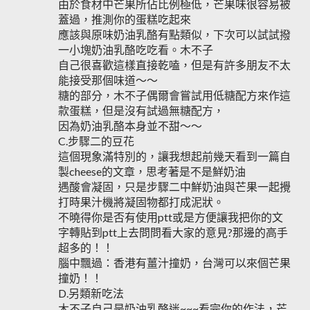
由於食材中芒果所佔比例極低，芒果味很容易被
蓋過，推測你的蛋糕吃起來
應該與原味奶油乳酪有點類似，下次可以試試撥
一小塊奶油乳酪吃吃看。木不子
自己很喜歡這樣直接乾嗑，但是有許多朋友不太
能接受那個味道～～
糖的部分，木不子偶爾會嘗試用低糖配方來作這
款蛋糕，但是沒有試過無糖配方，
因為奶油乳酪本身並不甜～～
C.步驟二的豆花
這個現象滿特別的，讓我想起前幾天看到一篇自
製cheese的文章，思考著是不是鮮奶油
遇酸會凝固，只是步驟二中鮮奶油與芒果一起攪
打時果汁機將凝固物都打成泥狀。
不曉得你是否有使用ptt或是方便讓我把你的文
字轉貼到ptt上去問問看大家的意見?那邊的高手
超多的！！
腦中飄過：香港有薑汁撞奶，台灣可以來個芒果
撞奶！！
D.另類新吃法
木不子自己是奶油乳酪迷~~~看完你的作法，芒