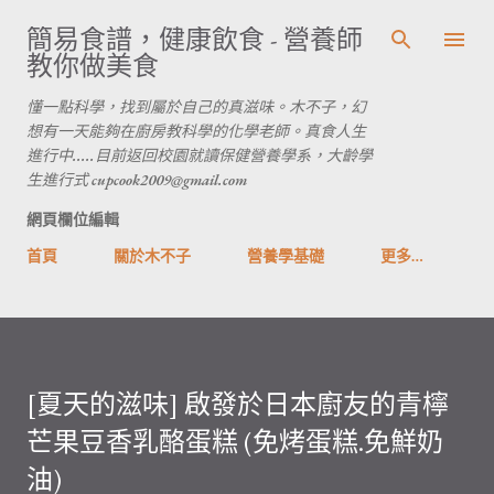
跳到主要內容
簡易食譜，健康飲食 - 營養師
教你做美食
懂一點科學，找到屬於自己的真滋味。木不子，幻
想有一天能夠在廚房教科學的化學老師。真食人生
進行中.....目前返回校園就讀保健營養學系，大齡學
生進行式 cupcook2009@gmail.com
網頁欄位編輯
首頁
關於木不子
營養學基礎
更多…
[夏天的滋味] 啟發於日本廚友的青檸
芒果豆香乳酪蛋糕 (免烤蛋糕.免鮮奶
油)