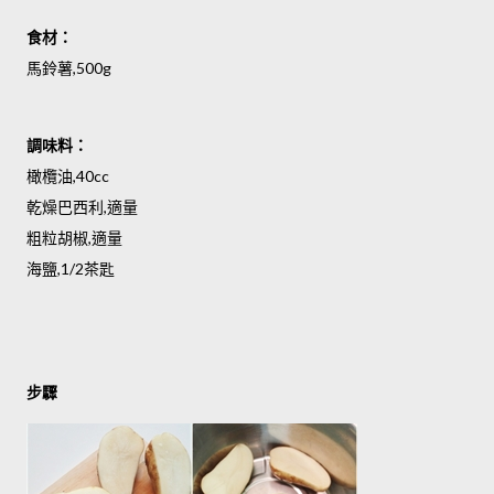
食材：
馬鈴薯,500g
調味料：
橄欖油,40cc
乾燥巴西利,適量
粗粒胡椒,適量
海鹽,1/2茶匙
步驟