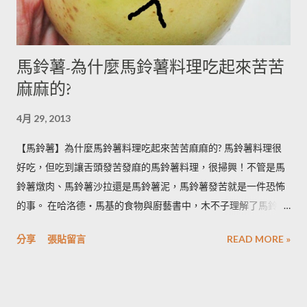
馬鈴薯-為什麼馬鈴薯料理吃起來苦苦
麻麻的?
4月 29, 2013
【馬鈴薯】為什麼馬鈴薯料理吃起來苦苦麻麻的? 馬鈴薯料理很
好吃，但吃到讓舌頭發苦發麻的馬鈴薯料理，很掃興！不管是馬
鈴薯燉肉、馬鈴薯沙拉還是馬鈴薯泥，馬鈴薯發苦就是一件恐怖
的事。 在哈洛德‧馬基的食物與廚藝書中，木不子理解了馬鈴薯
發苦的原因，可以作為避免馬鈴薯地雷的方法，馬鈴薯控必備廚
分享
張貼留言
READ MORE »
房知識！ ◆ 馬鈴薯有苦味正常嗎？ 正常。馬鈴薯以含有大量茄
鹼(又稱龍葵鹼)與卡茄鹼著稱，兩者都是帶苦味的有讀生物鹼，因
此馬鈴薯嘗起來，其實帶有一絲苦味，當生物鹼含量越多， 苦味
也就越強。 ◆ 什麼樣的情況下馬鈴薯的苦味會變明顯？ 光線的