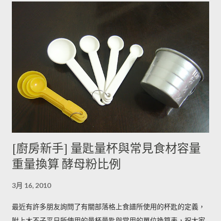
曝曬容易讓生物鹼含量增加，苦味也會變得明顯。由於光線同時
有助於形成葉綠素，因此 當馬鈴薯外觀泛綠，有可能就是生物鹼
含量超標的跡象。 此外在壓力環境下生長與光線曝曬環境，都可
能引起生物鹼含量倍增，甚至到正常量(每100公克馬鈴薯含2~15
毫克生物鹼)的三倍。 (書中提到的壓力環境下生長，木不子不是
很了解壓力環境的定義，歡迎有種植經驗的朋友分享。) ◆ 馬鈴
薯應該如何正確儲藏？ 1. 放在陰暗角落避免受光線照射持續增加
生物鹼。 2. 別放進冰箱冷藏，低溫冷藏儲存過的馬鈴薯，切開後
烹煮變黑的情形較常溫儲存的馬鈴薯嚴重。 2014/12/12修正，
木不子誤解《食物與廚藝 蔬果、香料、穀物》 P82~85的文字
[廚房新手] 量匙量杯與常見食材容量
意義，請大家掠過這段說法。自己的經驗是冰過的馬鈴薯煮完比
重量換算 酵母粉比例
較容易發黑，但是目前還找不到相關的原因。歡迎大家提供。 3.
若購買大量馬鈴薯，無法快速消耗，木不子建議可以把馬鈴薯洗
3月 16, 2010
淨蒸熟，接著再依據料理需求切塊或壓泥分裝，送入冷凍庫冷
凍。必須注意的是，在馬鈴薯冷凍的過程，水分會與澱粉脫離，
最近有許多朋友詢問了有關部落格上食譜所使用的杯匙的定義，
所以解凍馬鈴薯塊時馬鈴薯會出水，不同的馬鈴薯品種，出水程
附上木不子平日所使用的量杯量匙與常用的單位換算表，祝大家