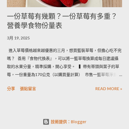
一份草莓有幾顆？一份草莓有多重？
營養學食物份量表
3月 19, 2025
進入草莓價格越來越優惠的三月，想買籃裝草莓，但擔心吃不完
嗎？ ​ 善用『食物代換表』，可以將一籃草莓換算成每日建議攝
取的水果分量，精準採購，開心享受。 ​ ​ ▍帶有蒂頭與葉子的草
莓，一份重量為170公克（以購買量計算） ​ 市售一籃草莓淨重為
2.5台斤＝1.5公斤＝1500公克（平均會有５%的品質淘汰，例如
分享
張貼留言
READ MORE »
損傷、撞傷等狀況） ​ • 1500 × 0.95 ÷ 170＝8.3 約可提供８份水
果 • 照片說明：容器為 260毫升的中式飯碗 ​ ​ ▍按照每日飲食指南
建議 ​ 成人一天攝取２－４份水果。所以我們來看看一籃草莓，
不同家庭成員數，每人一天一份草莓，需要幾天才能吃完： • 一
技術提供：Blogger
家三口：３天內即可享用完畢 • 一家二口：５天內即可享用完畢