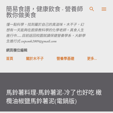
跳到主要內容
簡易食譜，健康飲食 - 營養師
教你做美食
懂一點科學，找到屬於自己的真滋味。木不子，幻
想有一天能夠在廚房教科學的化學老師。真食人生
進行中.....目前返回校園就讀保健營養學系，大齡學
生進行式 cupcook2009@gmail.com
網頁欄位編輯
首頁
關於木不子
營養學基礎
更多…
馬鈴薯料理-馬鈴薯泥-冷了也好吃 橄
欖油椒鹽馬鈴薯泥(電鍋版)