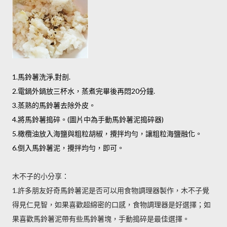
1.馬鈴薯洗淨,對剖.
2.電鍋外鍋放三杯水，蒸煮完畢後再悶20分鐘.
3.蒸熟的馬鈴薯去除外皮。
4.將馬鈴薯搗碎。(圖片中為手動馬鈴薯泥搗碎器)
5.橄欖油放入海鹽與粗粒胡椒，攪拌均勻，讓粗粒海鹽融化。
6.倒入馬鈴薯泥，攪拌均勻，即可。
木不子的小分享：
1.許多朋友好奇馬鈴薯泥是否可以用食物調理器製作，木不子覺
得見仁見智，如果喜歡超綿密的口感，食物調理器是好選擇；如
果喜歡馬鈴薯泥帶有些馬鈴薯塊，手動搗碎是最佳選擇。