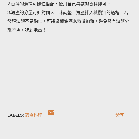
2.香料的選擇可隨性搭配，使用自己喜歡的香料即可。
3.海鹽的分量可針對個人口味調整，海鹽拌入橄欖油的過程，若
發現海鹽不易融化，可將橄欖油隔水微微加熱，避免沒有海鹽分
散不均，吃到地雷！
LABELS:
蔬食料理
分享