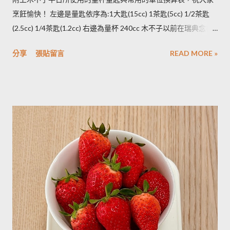
度不同，可依料理需求選擇；冷凍庫的幸福生活提案一書提到：
烹飪愉快！ 左邊是量匙依序為:1大匙(15cc) 1茶匙(5cc) 1/2茶匙
將馬鈴薯壓成泥，可以改善馬鈴薯解凍後水水軟軟的狀態。木不
(2.5cc) 1/4茶匙(1.2cc) 右邊為量杯 240cc 木不子以前在瑞典念書
子覺得，壓成泥的馬鈴薯依然還是會出水，只是出水後可以立即
時由於沒有電子秤所以常常參考重量容量的換算表(見下表)。 常
被附近的馬鈴薯泥吸收。 2014/12/12補充from Patty： 1.新鮮現
分享
張貼留言
READ MORE »
用材料容量重量換算表 名稱 1 小匙 (1t) 1 大匙(1T) 1 杯(1cup)
採的馬鈴薯可放在陰暗角落，並蓋黑布避免受光，延緩發芽，避
5cc 15cc 240cc 低筋麵粉 2.5g 7g 120g 高筋麵粉 3g 8g 105g 玉
免增加生物鹼(龍葵鹼)，可放三個月。(PS：市場販售的馬鈴薯，
米粉 2g 7g 90g 杏仁粉 3g 7g 80g 太白粉 3g 9g 120g 奶粉 2.5g
在篩選過成中會進行沖洗，農作物遇水容易發芽，所以無法在角
7g 100g 泡打粉 3.5g 10g --------- 小蘇打粉 3g 9g --------- 塔塔粉
落擺放三個月。...
3.9g --------- --------- 可可粉 2g 6g 80g 乾酵母 3.3g 10g --------- 吉
利丁粉 3.3g 10g 細鹽 4.3g 13g ---------- 細砂糖 4g 13g 170g 粗砂
糖 4g 13g 170g 糖粉 2g 6g 100g 蜂蜜 7g 22g 290g 沙拉油 4g
14g 190g 鮮奶油 5g 15g 200g 奶油 4.5g 14g 205g 酥油 4g 13g
180g 牛奶 6g 17g 210g 煉乳 6g 17.5g 240g 優格 5g 15g 210g 清
水 5g 15g 200g 可可粉 2g 6g 80g 即溶咖啡 2g 6g 70g 葡萄乾 ----
- ------- 170g 引用自 Mami的魔法廚房 ...