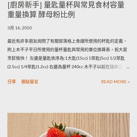
[廚房新手] 量匙量杯與常見食材容量
意義，請大家掠過這段說法。自己的經驗是冰過的馬鈴薯煮完比
重量換算 酵母粉比例
較容易發黑，但是目前還找不到相關的原因。歡迎大家提供。 3.
若購買大量馬鈴薯，無法快速消耗，木不子建議可以把馬鈴薯洗
3月 16, 2010
淨蒸熟，接著再依據料理需求切塊或壓泥分裝，送入冷凍庫冷
凍。必須注意的是，在馬鈴薯冷凍的過程，水分會與澱粉脫離，
最近有許多朋友詢問了有關部落格上食譜所使用的杯匙的定義，
所以解凍馬鈴薯塊時馬鈴薯會出水，不同的馬鈴薯品種，出水程
附上木不子平日所使用的量杯量匙與常用的單位換算表，祝大家
度不同，可依料理需求選擇；冷凍庫的幸福生活提案一書提到：
烹飪愉快！ 左邊是量匙依序為:1大匙(15cc) 1茶匙(5cc) 1/2茶匙
將馬鈴薯壓成泥，可以改善馬鈴薯解凍後水水軟軟的狀態。木不
(2.5cc) 1/4茶匙(1.2cc) 右邊為量杯 240cc 木不子以前在瑞典念書
子覺得，壓成泥的馬鈴薯依然還是會出水，只是出水後可以立即
時由於沒有電子秤所以常常參考重量容量的換算表(見下表)。 常
被附近的馬鈴薯泥吸收。 2014/12/12補充from Patty： 1.新鮮現
分享
張貼留言
READ MORE »
用材料容量重量換算表 名稱 1 小匙 (1t) 1 大匙(1T) 1 杯(1cup)
採的馬鈴薯可放在陰暗角落，並蓋黑布避免受光，延緩發芽，避
5cc 15cc 240cc 低筋麵粉 2.5g 7g 120g 高筋麵粉 3g 8g 105g 玉
免增加生物鹼(龍葵鹼)，可放三個月。(PS：市場販售的馬鈴薯，
米粉 2g 7g 90g 杏仁粉 3g 7g 80g 太白粉 3g 9g 120g 奶粉 2.5g
在篩選過成中會進行沖洗，農作物遇水容易發芽，所以無法在角
7g 100g 泡打粉 3.5g 10g --------- 小蘇打粉 3g 9g --------- 塔塔粉
落擺放三個月。...
3.9g --------- --------- 可可粉 2g 6g 80g 乾酵母 3.3g 10g --------- 吉
利丁粉 3.3g 10g 細鹽 4.3g 13g ---------- 細砂糖 4g 13g 170g 粗砂
糖 4g 13g 170g 糖粉 2g 6g 100g 蜂蜜 7g 22g 290g 沙拉油 4g