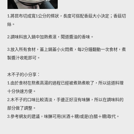
1.將昆布切成寬1公分的條狀，長度可搭配香菇大小決定；香菇切
絲。
2.調味料放入鍋中加熱煮滾，聞道醬油的香味。
3.放入所有食材，蓋上鍋蓋小火悶煮，每2分鐘翻動一次食材，煮
製醬汁收乾即可。
木不子的小分享：
1.由於食材在熬煮高湯的過程已經被煮熟煮軟了，所以這道料理
十分快速方便。
2.木不子的口味比較清淡，手邊正好沒有味醂，所以在調味料的
部分做了調整。
3.參考網友的建議，味醂可用(米酒＋糖)或是(白醋＋糖)取代。