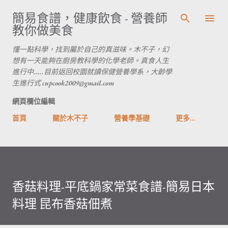
跳到主要內容
簡易食譜，健康飲食 - 營養師
教你做美食
懂一點科學，找到屬於自己的真滋味。木不子，幻
想有一天能夠在廚房教科學的化學老師。真食人生
進行中.....目前返回校園就讀保健營養學系，大齡學
生進行式 cupcook2009@gmail.com
網頁欄位編輯
首頁
關於木不子
營養學基礎
更多…
香菇料理-平底鍋家常菜食譜-簡易日本
料理 昆布香菇佃煮