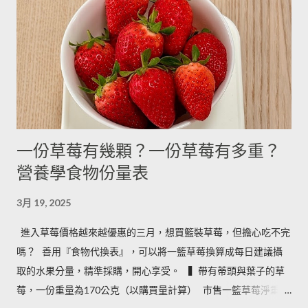
14g 190g 鮮奶油 5g 15g 200g 奶油 4.5g 14g 205g 酥油 4g 13g
180g 牛奶 6g 17g 210g 煉乳 6g 17.5g 240g 優格 5g 15g 210g 清
水 5g 15g 200g 可可粉 2g 6g 80g 即溶咖啡 2g 6g 70g 葡萄乾 ----
- ------- 170g 引用自 Mami的魔法廚房 ...
一份草莓有幾顆？一份草莓有多重？
營養學食物份量表
3月 19, 2025
進入草莓價格越來越優惠的三月，想買籃裝草莓，但擔心吃不完
嗎？ ​ 善用『食物代換表』，可以將一籃草莓換算成每日建議攝
取的水果分量，精準採購，開心享受。 ​ ​ ▍帶有蒂頭與葉子的草
莓，一份重量為170公克（以購買量計算） ​ 市售一籃草莓淨重為