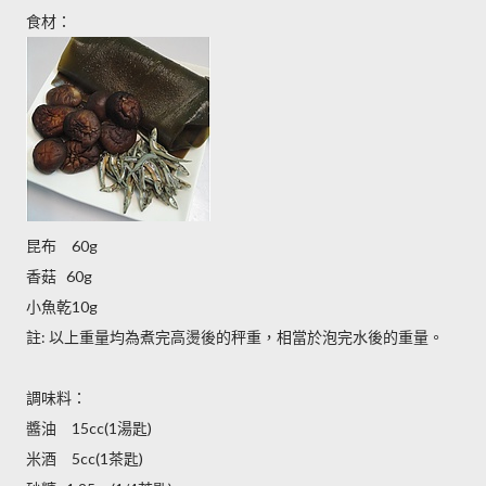
食材：
昆布 60g
香菇 60g
小魚乾10g
註: 以上重量均為煮完高燙後的秤重，相當於泡完水後的重量。
調味料：
醬油 15cc(1湯匙)
米酒 5cc(1茶匙)