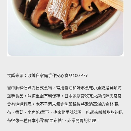
食譜來源：改編自家庭手作安心食品100 P79
書中解釋佃煮為日式煮物，常用醬油和味淋煮乾小魚或是貝類海
藻等食品。味道重鹹有利保存。日本家庭常吃完火鍋的隔天常常
會有這道料理。木不子週末煮完泡菜鍋後將煮過高湯的食材(昆
布，香菇，小魚乾)留下，也來動手試試看，吃起來鹹鹹甜甜的昆
布很像一種日本小零嘴"昆布糖"，非常開胃的料理！