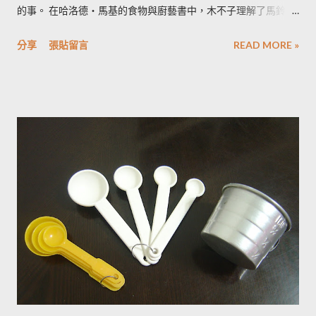
的事。 在哈洛德‧馬基的食物與廚藝書中，木不子理解了馬鈴薯
發苦的原因，可以作為避免馬鈴薯地雷的方法，馬鈴薯控必備廚
分享
張貼留言
READ MORE »
房知識！ ◆ 馬鈴薯有苦味正常嗎？ 正常。馬鈴薯以含有大量茄
鹼(又稱龍葵鹼)與卡茄鹼著稱，兩者都是帶苦味的有讀生物鹼，因
此馬鈴薯嘗起來，其實帶有一絲苦味，當生物鹼含量越多， 苦味
也就越強。 ◆ 什麼樣的情況下馬鈴薯的苦味會變明顯？ 光線的
曝曬容易讓生物鹼含量增加，苦味也會變得明顯。由於光線同時
有助於形成葉綠素，因此 當馬鈴薯外觀泛綠，有可能就是生物鹼
含量超標的跡象。 此外在壓力環境下生長與光線曝曬環境，都可
能引起生物鹼含量倍增，甚至到正常量(每100公克馬鈴薯含2~15
毫克生物鹼)的三倍。 (書中提到的壓力環境下生長，木不子不是
很了解壓力環境的定義，歡迎有種植經驗的朋友分享。) ◆ 馬鈴
薯應該如何正確儲藏？ 1. 放在陰暗角落避免受光線照射持續增加
生物鹼。 2. 別放進冰箱冷藏，低溫冷藏儲存過的馬鈴薯，切開後
烹煮變黑的情形較常溫儲存的馬鈴薯嚴重。 2014/12/12修正，
木不子誤解《食物與廚藝 蔬果、香料、穀物》 P82~85的文字