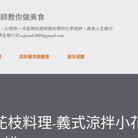
跳到主要內容
養師教你做美食
，幻想有一天能夠在廚房教科學的化學老師。真食人生進行
 cupcook2009@gmail.com
礎
馬鈴薯食譜彙整
廣告揭露
花枝料理-義式涼拌小花