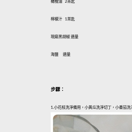
橄欖油
茶匙
2
檸檬汁
茶匙
1
現磨黑胡椒
適量
海鹽
適量
步驟：
小花枝洗淨備用，小黃瓜洗淨切丁，小番茄洗
1.