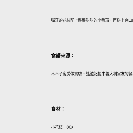
彈牙的花枝配上酸酸甜甜的小番茄，再搭上爽口
食譜來源：
木不子廚房做實驗
遙遠記憶中義大利室友的餐
+
食材：
小花枝
80g