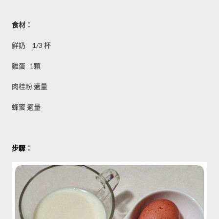
食材：
鮮奶 1/3 杯
雞蛋 1顆
肉桂粉 適量
蜂蜜 適量
步驟：