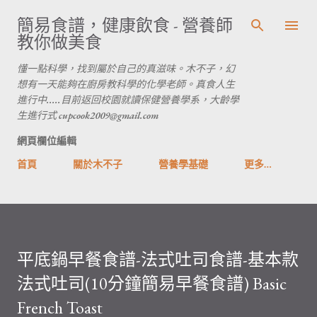
跳到主要內容
簡易食譜，健康飲食 - 營養師
教你做美食
懂一點科學，找到屬於自己的真滋味。木不子，幻
想有一天能夠在廚房教科學的化學老師。真食人生
進行中.....目前返回校園就讀保健營養學系，大齡學
生進行式 cupcook2009@gmail.com
網頁欄位編輯
首頁
關於木不子
營養學基礎
更多…
平底鍋早餐食譜-法式吐司食譜-基本款
法式吐司(10分鐘簡易早餐食譜) Basic
French Toast