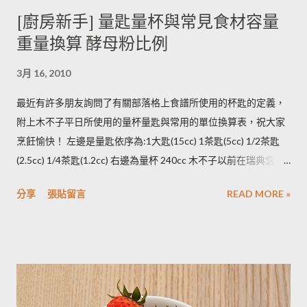
木不子誤解《食物與廚藝 蔬果、香料、穀物》 P82~85的文字
[廚房新手] 量匙量杯與常見食材容量
意義，請大家掠過這段說法。自己的經驗是冰過的馬鈴薯煮完比
重量換算 酵母粉比例
較容易發黑，但是目前還找不到相關的原因。歡迎大家提供。 3.
若購買大量馬鈴薯，無法快速消耗，木不子建議可以把馬鈴薯洗
3月 16, 2010
淨蒸熟，接著再依據料理需求切塊或壓泥分裝，送入冷凍庫冷
凍。必須注意的是，在馬鈴薯冷凍的過程，水分會與澱粉脫離，
最近有許多朋友詢問了有關部落格上食譜所使用的杯匙的定義，
所以解凍馬鈴薯塊時馬鈴薯會出水，不同的馬鈴薯品種，出水程
附上木不子平日所使用的量杯量匙與常用的單位換算表，祝大家
度不同，可依料理需求選擇；冷凍庫的幸福生活提案一書提到：
烹飪愉快！ 左邊是量匙依序為:1大匙(15cc) 1茶匙(5cc) 1/2茶匙
將馬鈴薯壓成泥，可以改善馬鈴薯解凍後水水軟軟的狀態。木不
(2.5cc) 1/4茶匙(1.2cc) 右邊為量杯 240cc 木不子以前在瑞典念書
子覺得，壓成泥的馬鈴薯依然還是會出水，只是出水後可以立即
時由於沒有電子秤所以常常參考重量容量的換算表(見下表)。 常
被附近的馬鈴薯泥吸收。 2014/12/12補充from Patty： 1.新鮮現
分享
張貼留言
READ MORE »
用材料容量重量換算表 名稱 1 小匙 (1t) 1 大匙(1T) 1 杯(1cup)
採的馬鈴薯可放在陰暗角落，並蓋黑布避免受光，延緩發芽，避
5cc 15cc 240cc 低筋麵粉 2.5g 7g 120g 高筋麵粉 3g 8g 105g 玉
免增加生物鹼(龍葵鹼)，可放三個月。(PS：市場販售的馬鈴薯，
米粉 2g 7g 90g 杏仁粉 3g 7g 80g 太白粉 3g 9g 120g 奶粉 2.5g
在篩選過成中會進行沖洗，農作物遇水容易發芽，所以無法在角
7g 100g 泡打粉 3.5g 10g --------- 小蘇打粉 3g 9g --------- 塔塔粉
落擺放三個月。...
3.9g --------- --------- 可可粉 2g 6g 80g 乾酵母 3.3g 10g --------- 吉
利丁粉 3.3g 10g 細鹽 4.3g 13g ---------- 細砂糖 4g 13g 170g 粗砂