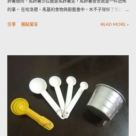
鈴薯燉肉、馬鈴薯沙拉還是馬鈴薯泥，馬鈴薯發苦就是一件恐怖
的事。 在哈洛德‧馬基的食物與廚藝書中，木不子理解了馬鈴薯
發苦的原因，可以作為避免馬鈴薯地雷的方法，馬鈴薯控必備廚
分享
張貼留言
READ MORE »
房知識！ ◆ 馬鈴薯有苦味正常嗎？ 正常。馬鈴薯以含有大量茄
鹼(又稱龍葵鹼)與卡茄鹼著稱，兩者都是帶苦味的有讀生物鹼，因
此馬鈴薯嘗起來，其實帶有一絲苦味，當生物鹼含量越多， 苦味
也就越強。 ◆ 什麼樣的情況下馬鈴薯的苦味會變明顯？ 光線的
曝曬容易讓生物鹼含量增加，苦味也會變得明顯。由於光線同時
有助於形成葉綠素，因此 當馬鈴薯外觀泛綠，有可能就是生物鹼
含量超標的跡象。 此外在壓力環境下生長與光線曝曬環境，都可
能引起生物鹼含量倍增，甚至到正常量(每100公克馬鈴薯含2~15
毫克生物鹼)的三倍。 (書中提到的壓力環境下生長，木不子不是
很了解壓力環境的定義，歡迎有種植經驗的朋友分享。) ◆ 馬鈴
薯應該如何正確儲藏？ 1. 放在陰暗角落避免受光線照射持續增加
生物鹼。 2. 別放進冰箱冷藏，低溫冷藏儲存過的馬鈴薯，切開後
烹煮變黑的情形較常溫儲存的馬鈴薯嚴重。 2014/12/12修正，