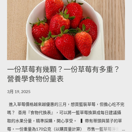
糖 4g 13g 170g 糖粉 2g 6g 100g 蜂蜜 7g 22g 290g 沙拉油 4g
14g 190g 鮮奶油 5g 15g 200g 奶油 4.5g 14g 205g 酥油 4g 13g
180g 牛奶 6g 17g 210g 煉乳 6g 17.5g 240g 優格 5g 15g 210g 清
水 5g 15g 200g 可可粉 2g 6g 80g 即溶咖啡 2g 6g 70g 葡萄乾 ----
- ------- 170g 引用自 Mami的魔法廚房 ...
一份草莓有幾顆？一份草莓有多重？
營養學食物份量表
3月 19, 2025
進入草莓價格越來越優惠的三月，想買籃裝草莓，但擔心吃不完
嗎？ ​ 善用『食物代換表』，可以將一籃草莓換算成每日建議攝
取的水果分量，精準採購，開心享受。 ​ ​ ▍帶有蒂頭與葉子的草
莓，一份重量為170公克（以購買量計算） ​ 市售一籃草莓淨重為