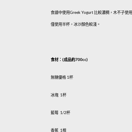
食譜中使用Greek Yogurt 比較濃稠，
僅使用半杯，冰沙顏色較淺。
食材：(成品約700cc)
無糖優格 1杯
冰塊 1杯
藍莓 1/2杯
香蕉 1根