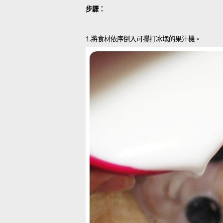
步驟：
1.
將食材依序倒入可攪打冰塊的果汁機。