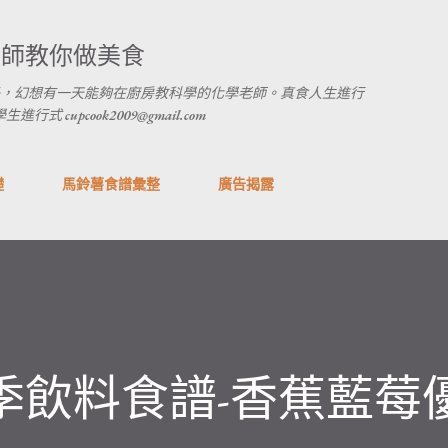
跳到主要內容
養師教你做美食
，幻想有一天能夠在廚房教科學的化學老師。真食人生進行
 cupcook2009@gmail.com
礎
馬鈴薯食譜彙整
廣告揭露
季飲料食譜-香蕉藍莓