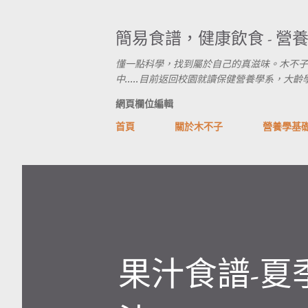
簡易食譜，健康飲食 - 營
懂一點科學，找到屬於自己的真滋味。木不子
中.....目前返回校園就讀保健營養學系，大齡學生進行式
網頁欄位編輯
首頁
關於木不子
營養學基
果汁食譜-夏