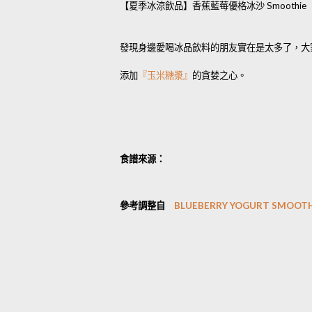
【夏季冰涼飲品】香蕉藍莓優格冰沙 Smoothie
發現身邊愛喝冰品飲料的朋友實在是太多了，大
添加
『玉米糖漿』
的貪婪之心。
食譜來源：
參考調整自
BLUEBERRY YOGURT SMOOTH