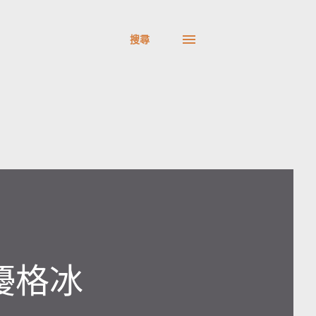
搜尋
優格冰