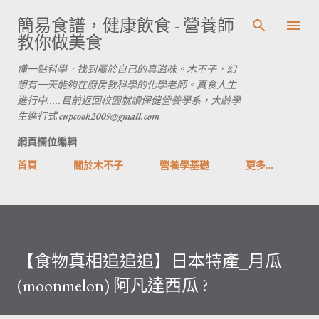
跳到主要內容
簡易食譜，健康飲食 - 營養師
教你做美食
懂一點科學，找到屬於自己的真滋味。木不子，幻
想有一天能夠在廚房教科學的化學老師。真食人生
進行中.....目前返回校園就讀保健營養學系，大齡學
生進行式 cupcook2009@gmail.com
網頁欄位編輯
首頁
關於木不子
營養學基礎
更多…
【食物真相追追追】日本特產_月瓜
(moonmelon) 阿凡達西瓜 ?