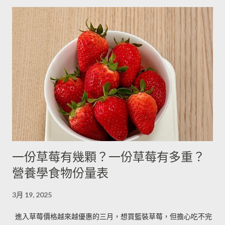
7g 100g 泡打粉 3.5g 10g --------- 小蘇打粉 3g 9g --------- 塔塔粉
落擺放三個月。...
3.9g --------- --------- 可可粉 2g 6g 80g 乾酵母 3.3g 10g --------- 吉
利丁粉 3.3g 10g 細鹽 4.3g 13g ---------- 細砂糖 4g 13g 170g 粗砂
糖 4g 13g 170g 糖粉 2g 6g 100g 蜂蜜 7g 22g 290g 沙拉油 4g
14g 190g 鮮奶油 5g 15g 200g 奶油 4.5g 14g 205g 酥油 4g 13g
180g 牛奶 6g 17g 210g 煉乳 6g 17.5g 240g 優格 5g 15g 210g 清
水 5g 15g 200g 可可粉 2g 6g 80g 即溶咖啡 2g 6g 70g 葡萄乾 ----
- ------- 170g 引用自 Mami的魔法廚房 ...
一份草莓有幾顆？一份草莓有多重？
營養學食物份量表
3月 19, 2025
進入草莓價格越來越優惠的三月，想買籃裝草莓，但擔心吃不完