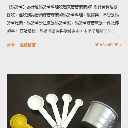
【馬鈴薯】為什麼馬鈴薯料理吃起來苦苦麻麻的? 馬鈴薯料理很
好吃，但吃到讓舌頭發苦發麻的馬鈴薯料理，很掃興！不管是馬
鈴薯燉肉、馬鈴薯沙拉還是馬鈴薯泥，馬鈴薯發苦就是一件恐怖
的事。 在哈洛德‧馬基的食物與廚藝書中，木不子理解了馬鈴薯
發苦的原因，可以作為避免馬鈴薯地雷的方法，馬鈴薯控必備廚
分享
張貼留言
READ MORE »
房知識！ ◆ 馬鈴薯有苦味正常嗎？ 正常。馬鈴薯以含有大量茄
鹼(又稱龍葵鹼)與卡茄鹼著稱，兩者都是帶苦味的有讀生物鹼，因
此馬鈴薯嘗起來，其實帶有一絲苦味，當生物鹼含量越多， 苦味
也就越強。 ◆ 什麼樣的情況下馬鈴薯的苦味會變明顯？ 光線的
曝曬容易讓生物鹼含量增加，苦味也會變得明顯。由於光線同時
有助於形成葉綠素，因此 當馬鈴薯外觀泛綠，有可能就是生物鹼
含量超標的跡象。 此外在壓力環境下生長與光線曝曬環境，都可
能引起生物鹼含量倍增，甚至到正常量(每100公克馬鈴薯含2~15
毫克生物鹼)的三倍。 (書中提到的壓力環境下生長，木不子不是
很了解壓力環境的定義，歡迎有種植經驗的朋友分享。) ◆ 馬鈴
薯應該如何正確儲藏？ 1. 放在陰暗角落避免受光線照射持續增加