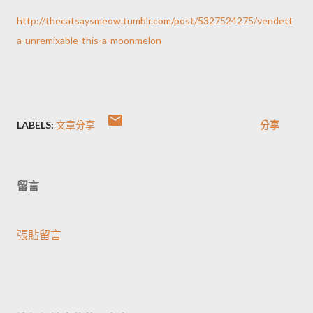
http://thecatsaysmeow.tumblr.com/post/5327524275/vendett
a-unremixable-this-a-moonmelon
LABELS:
文章分享
分享
留言
張貼留言