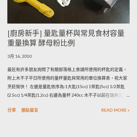
生物鹼。 2. 別放進冰箱冷藏，低溫冷藏儲存過的馬鈴薯，切開後
烹煮變黑的情形較常溫儲存的馬鈴薯嚴重。 2014/12/12修正，
木不子誤解《食物與廚藝 蔬果、香料、穀物》 P82~85的文字
[廚房新手] 量匙量杯與常見食材容量
意義，請大家掠過這段說法。自己的經驗是冰過的馬鈴薯煮完比
重量換算 酵母粉比例
較容易發黑，但是目前還找不到相關的原因。歡迎大家提供。 3.
若購買大量馬鈴薯，無法快速消耗，木不子建議可以把馬鈴薯洗
3月 16, 2010
淨蒸熟，接著再依據料理需求切塊或壓泥分裝，送入冷凍庫冷
凍。必須注意的是，在馬鈴薯冷凍的過程，水分會與澱粉脫離，
最近有許多朋友詢問了有關部落格上食譜所使用的杯匙的定義，
所以解凍馬鈴薯塊時馬鈴薯會出水，不同的馬鈴薯品種，出水程
附上木不子平日所使用的量杯量匙與常用的單位換算表，祝大家
度不同，可依料理需求選擇；冷凍庫的幸福生活提案一書提到：
烹飪愉快！ 左邊是量匙依序為:1大匙(15cc) 1茶匙(5cc) 1/2茶匙
將馬鈴薯壓成泥，可以改善馬鈴薯解凍後水水軟軟的狀態。木不
(2.5cc) 1/4茶匙(1.2cc) 右邊為量杯 240cc 木不子以前在瑞典念書
子覺得，壓成泥的馬鈴薯依然還是會出水，只是出水後可以立即
時由於沒有電子秤所以常常參考重量容量的換算表(見下表)。 常
被附近的馬鈴薯泥吸收。 2014/12/12補充from Patty： 1.新鮮現
分享
張貼留言
READ MORE »
用材料容量重量換算表 名稱 1 小匙 (1t) 1 大匙(1T) 1 杯(1cup)
採的馬鈴薯可放在陰暗角落，並蓋黑布避免受光，延緩發芽，避
5cc 15cc 240cc 低筋麵粉 2.5g 7g 120g 高筋麵粉 3g 8g 105g 玉
免增加生物鹼(龍葵鹼)，可放三個月。(PS：市場販售的馬鈴薯，
米粉 2g 7g 90g 杏仁粉 3g 7g 80g 太白粉 3g 9g 120g 奶粉 2.5g
在篩選過成中會進行沖洗，農作物遇水容易發芽，所以無法在角