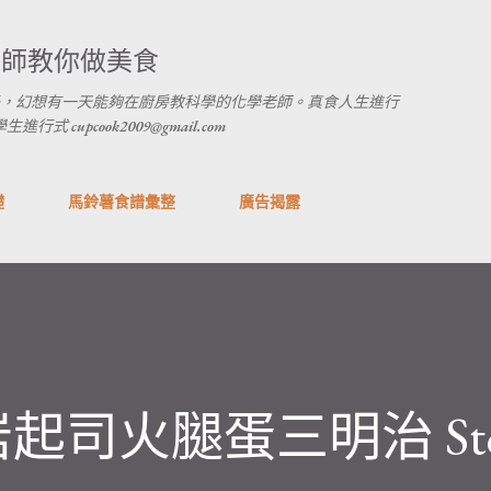
跳到主要內容
養師教你做美食
，幻想有一天能夠在廚房教科學的化學老師。真食人生進行
 cupcook2009@gmail.com
礎
馬鈴薯食譜彙整
廣告揭露
司火腿蛋三明治 Sto