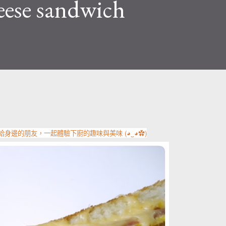
eese sandwich
享給身邊的朋友，一起體驗下廚的趣味與美味 (◕‿◕✿)