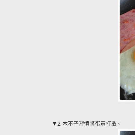
▼
2.
木不子習慣將蛋黃打散。