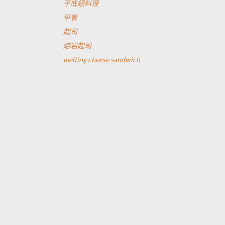
平底鍋料理
早餐
起司
熔岩起司
melting cheese sandwich