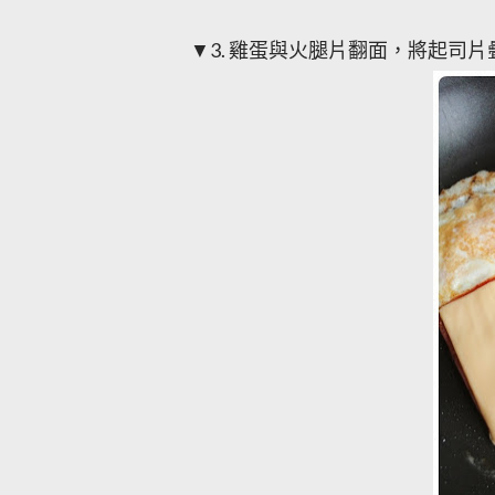
▼3.
雞蛋與火腿片翻面，將起司片