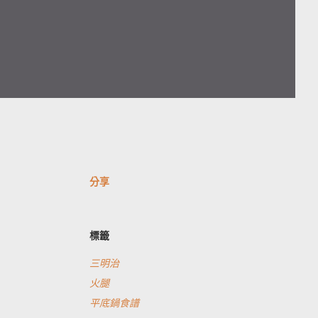
分享
標籤
三明治
火腿
平底鍋食譜