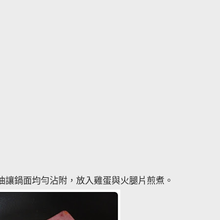
油讓鍋面均勻沾附，放入雞蛋與火腿片煎煮。