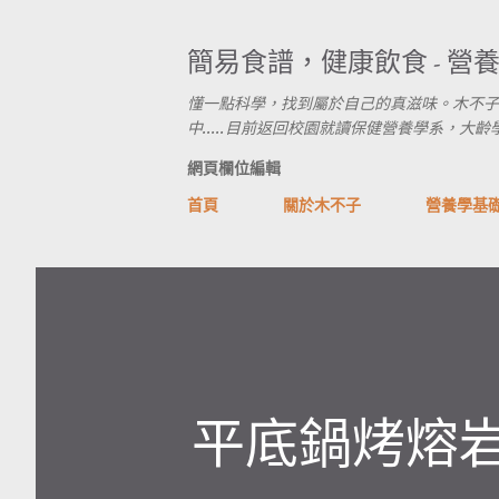
簡易食譜，健康飲食 - 營
懂一點科學，找到屬於自己的真滋味。木不子
中.....目前返回校園就讀保健營養學系，大齡學生進行式
網頁欄位編輯
首頁
關於木不子
營養學基
平底鍋烤熔岩起