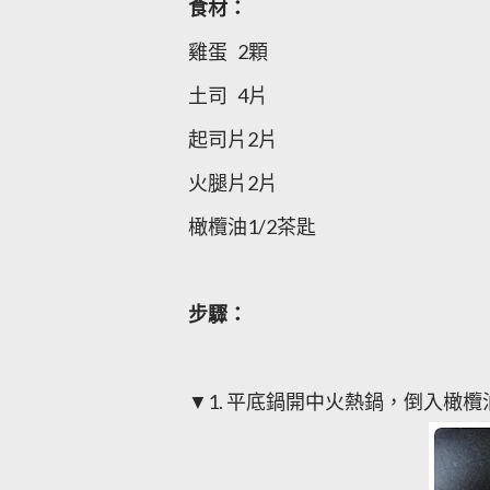
食材：
雞蛋 2顆
土司 4片
起司片2片
火腿片2片
橄欖油1/2茶匙
步驟：
▼1.
平底鍋開中火熱鍋，倒入橄欖