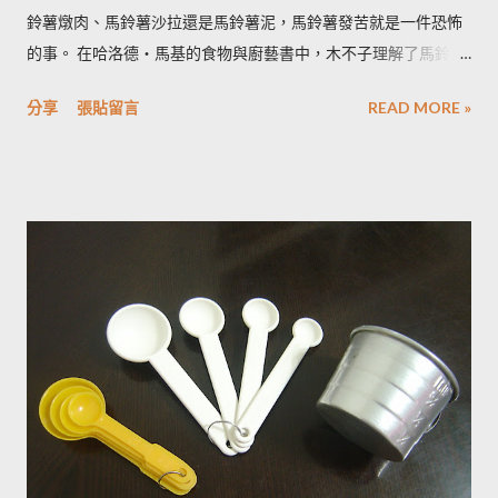
鈴薯燉肉、馬鈴薯沙拉還是馬鈴薯泥，馬鈴薯發苦就是一件恐怖
的事。 在哈洛德‧馬基的食物與廚藝書中，木不子理解了馬鈴薯
發苦的原因，可以作為避免馬鈴薯地雷的方法，馬鈴薯控必備廚
分享
張貼留言
READ MORE »
房知識！ ◆ 馬鈴薯有苦味正常嗎？ 正常。馬鈴薯以含有大量茄
鹼(又稱龍葵鹼)與卡茄鹼著稱，兩者都是帶苦味的有讀生物鹼，因
此馬鈴薯嘗起來，其實帶有一絲苦味，當生物鹼含量越多， 苦味
也就越強。 ◆ 什麼樣的情況下馬鈴薯的苦味會變明顯？ 光線的
曝曬容易讓生物鹼含量增加，苦味也會變得明顯。由於光線同時
有助於形成葉綠素，因此 當馬鈴薯外觀泛綠，有可能就是生物鹼
含量超標的跡象。 此外在壓力環境下生長與光線曝曬環境，都可
能引起生物鹼含量倍增，甚至到正常量(每100公克馬鈴薯含2~15
毫克生物鹼)的三倍。 (書中提到的壓力環境下生長，木不子不是
很了解壓力環境的定義，歡迎有種植經驗的朋友分享。) ◆ 馬鈴
薯應該如何正確儲藏？ 1. 放在陰暗角落避免受光線照射持續增加
生物鹼。 2. 別放進冰箱冷藏，低溫冷藏儲存過的馬鈴薯，切開後
烹煮變黑的情形較常溫儲存的馬鈴薯嚴重。 2014/12/12修正，