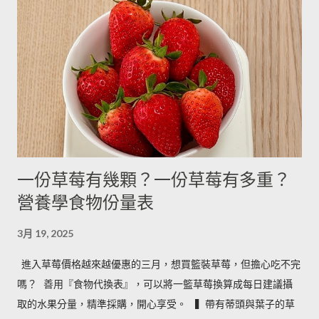
糖 4g 13g 170g 糖粉 2g 6g 100g 蜂蜜 7g 22g 290g 沙拉油 4g
14g 190g 鮮奶油 5g 15g 200g 奶油 4.5g 14g 205g 酥油 4g 13g
180g 牛奶 6g 17g 210g 煉乳 6g 17.5g 240g 優格 5g 15g 210g 清
水 5g 15g 200g 可可粉 2g 6g 80g 即溶咖啡 2g 6g 70g 葡萄乾 ----
- ------- 170g 引用自 Mami的魔法廚房 ...
一份草莓有幾顆？一份草莓有多重？
營養學食物份量表
3月 19, 2025
進入草莓價格越來越優惠的三月，想買籃裝草莓，但擔心吃不完
嗎？ ​ 善用『食物代換表』，可以將一籃草莓換算成每日建議攝
取的水果分量，精準採購，開心享受。 ​ ​ ▍帶有蒂頭與葉子的草