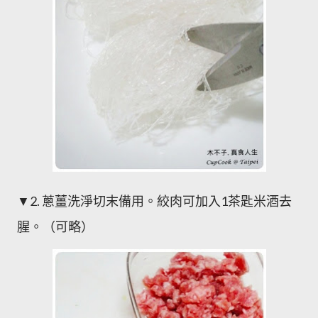
▼2. 蔥薑洗淨切末備用。絞肉可加入1茶匙米酒去
腥。（可略）