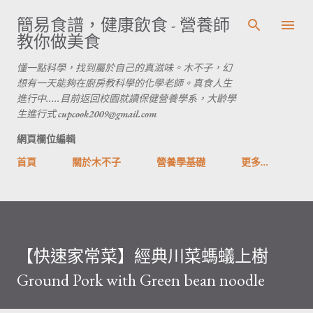
跳到主要內容
簡易食譜，健康飲食 - 營養師
教你做美食
懂一點科學，找到屬於自己的真滋味。木不子，幻
想有一天能夠在廚房教科學的化學老師。真食人生
進行中.....目前返回校園就讀保健營養學系，大齡學
生進行式 cupcook2009@gmail.com
網頁欄位編輯
首頁
關於木不子
營養學基礎
更多…
【快速家常菜】經典川菜螞蟻上樹
Ground Pork with Green bean noodle