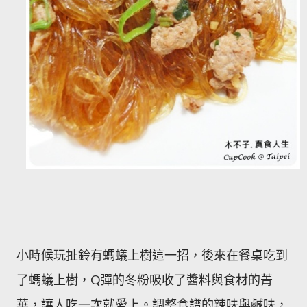
小時候玩扯鈴有螞蟻上樹這一招，後來在餐桌吃到
了螞蟻上樹，Q彈的冬粉吸收了醬料與食材的菁
華，讓人吃一次就愛上。調整食譜的辣味與鹹味，