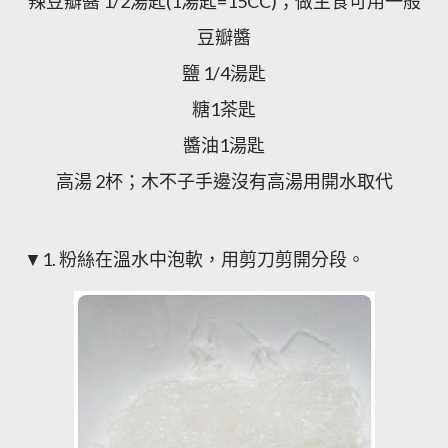
辣豆瓣醬 1/2湯匙(1湯匙=15CC)；做主食可用一般
豆瓣醬
鹽 1/4湯匙
糖1茶匙
醬油1湯匙
高湯 2杯；木不子手邊沒有高湯用開水取代
▼1. 粉絲在溫水中泡軟，用剪刀剪開分段。