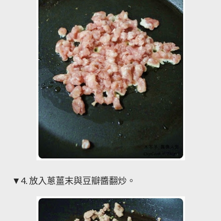
▼4. 放入蔥薑末與豆瓣醬翻炒。