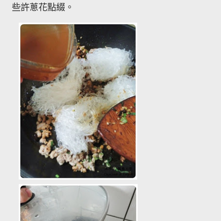
些許蔥花點綴。