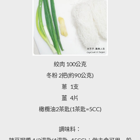
絞肉 100公克
冬粉 2把(約90公克)
蔥 1支
薑 4片
橄欖油2茶匙(1茶匙=5CC)
調味料：