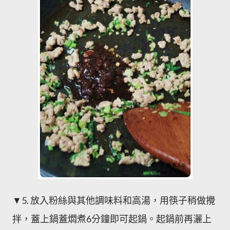
▼5. 放入粉絲與其他調味料和高湯，用筷子稍做攪
拌，蓋上鍋蓋燜煮6分鐘即可起鍋。起鍋前再灑上