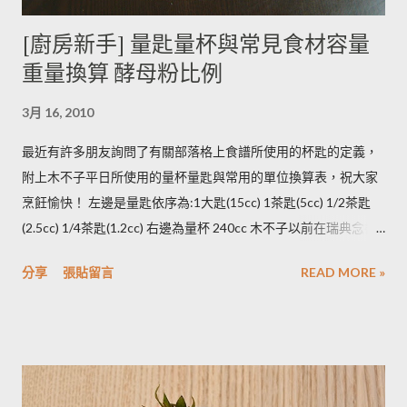
木不子誤解《食物與廚藝 蔬果、香料、穀物》 P82~85的文字
[廚房新手] 量匙量杯與常見食材容量
意義，請大家掠過這段說法。自己的經驗是冰過的馬鈴薯煮完比
重量換算 酵母粉比例
較容易發黑，但是目前還找不到相關的原因。歡迎大家提供。 3.
若購買大量馬鈴薯，無法快速消耗，木不子建議可以把馬鈴薯洗
3月 16, 2010
淨蒸熟，接著再依據料理需求切塊或壓泥分裝，送入冷凍庫冷
凍。必須注意的是，在馬鈴薯冷凍的過程，水分會與澱粉脫離，
最近有許多朋友詢問了有關部落格上食譜所使用的杯匙的定義，
所以解凍馬鈴薯塊時馬鈴薯會出水，不同的馬鈴薯品種，出水程
附上木不子平日所使用的量杯量匙與常用的單位換算表，祝大家
度不同，可依料理需求選擇；冷凍庫的幸福生活提案一書提到：
烹飪愉快！ 左邊是量匙依序為:1大匙(15cc) 1茶匙(5cc) 1/2茶匙
將馬鈴薯壓成泥，可以改善馬鈴薯解凍後水水軟軟的狀態。木不
(2.5cc) 1/4茶匙(1.2cc) 右邊為量杯 240cc 木不子以前在瑞典念書
子覺得，壓成泥的馬鈴薯依然還是會出水，只是出水後可以立即
時由於沒有電子秤所以常常參考重量容量的換算表(見下表)。 常
被附近的馬鈴薯泥吸收。 2014/12/12補充from Patty： 1.新鮮現
分享
張貼留言
READ MORE »
用材料容量重量換算表 名稱 1 小匙 (1t) 1 大匙(1T) 1 杯(1cup)
採的馬鈴薯可放在陰暗角落，並蓋黑布避免受光，延緩發芽，避
5cc 15cc 240cc 低筋麵粉 2.5g 7g 120g 高筋麵粉 3g 8g 105g 玉
免增加生物鹼(龍葵鹼)，可放三個月。(PS：市場販售的馬鈴薯，
米粉 2g 7g 90g 杏仁粉 3g 7g 80g 太白粉 3g 9g 120g 奶粉 2.5g
在篩選過成中會進行沖洗，農作物遇水容易發芽，所以無法在角
7g 100g 泡打粉 3.5g 10g --------- 小蘇打粉 3g 9g --------- 塔塔粉
落擺放三個月。...
3.9g --------- --------- 可可粉 2g 6g 80g 乾酵母 3.3g 10g --------- 吉
利丁粉 3.3g 10g 細鹽 4.3g 13g ---------- 細砂糖 4g 13g 170g 粗砂