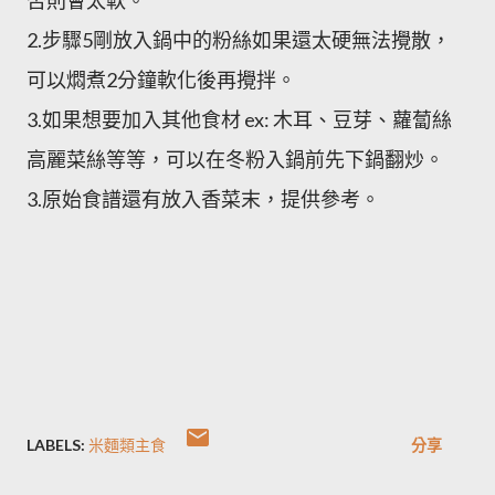
否則會太軟。
2.步驟5剛放入鍋中的粉絲如果還太硬無法攪散，
可以燜煮2分鐘軟化後再攪拌。
3.如果想要加入其他食材 ex: 木耳、豆芽、蘿蔔絲
高麗菜絲等等，可以在冬粉入鍋前先下鍋翻炒。
3.原始食譜還有放入香菜末，提供參考。
LABELS:
米麵類主食
分享