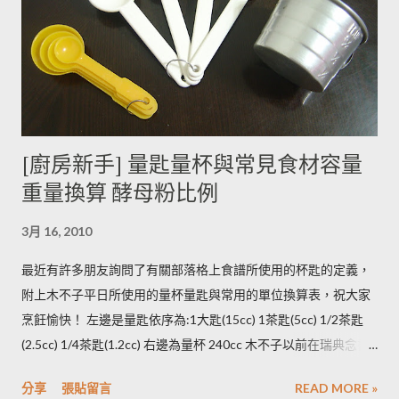
毫克生物鹼)的三倍。 (書中提到的壓力環境下生長，木不子不是
很了解壓力環境的定義，歡迎有種植經驗的朋友分享。) ◆ 馬鈴
薯應該如何正確儲藏？ 1. 放在陰暗角落避免受光線照射持續增加
生物鹼。 2. 別放進冰箱冷藏，低溫冷藏儲存過的馬鈴薯，切開後
烹煮變黑的情形較常溫儲存的馬鈴薯嚴重。 2014/12/12修正，
木不子誤解《食物與廚藝 蔬果、香料、穀物》 P82~85的文字
[廚房新手] 量匙量杯與常見食材容量
意義，請大家掠過這段說法。自己的經驗是冰過的馬鈴薯煮完比
重量換算 酵母粉比例
較容易發黑，但是目前還找不到相關的原因。歡迎大家提供。 3.
若購買大量馬鈴薯，無法快速消耗，木不子建議可以把馬鈴薯洗
3月 16, 2010
淨蒸熟，接著再依據料理需求切塊或壓泥分裝，送入冷凍庫冷
凍。必須注意的是，在馬鈴薯冷凍的過程，水分會與澱粉脫離，
最近有許多朋友詢問了有關部落格上食譜所使用的杯匙的定義，
所以解凍馬鈴薯塊時馬鈴薯會出水，不同的馬鈴薯品種，出水程
附上木不子平日所使用的量杯量匙與常用的單位換算表，祝大家
度不同，可依料理需求選擇；冷凍庫的幸福生活提案一書提到：
烹飪愉快！ 左邊是量匙依序為:1大匙(15cc) 1茶匙(5cc) 1/2茶匙
將馬鈴薯壓成泥，可以改善馬鈴薯解凍後水水軟軟的狀態。木不
(2.5cc) 1/4茶匙(1.2cc) 右邊為量杯 240cc 木不子以前在瑞典念書
子覺得，壓成泥的馬鈴薯依然還是會出水，只是出水後可以立即
時由於沒有電子秤所以常常參考重量容量的換算表(見下表)。 常
被附近的馬鈴薯泥吸收。 2014/12/12補充from Patty： 1.新鮮現
分享
張貼留言
READ MORE »
用材料容量重量換算表 名稱 1 小匙 (1t) 1 大匙(1T) 1 杯(1cup)