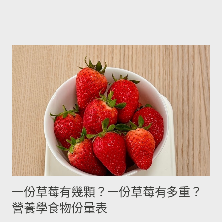
採的馬鈴薯可放在陰暗角落，並蓋黑布避免受光，延緩發芽，避
5cc 15cc 240cc 低筋麵粉 2.5g 7g 120g 高筋麵粉 3g 8g 105g 玉
免增加生物鹼(龍葵鹼)，可放三個月。(PS：市場販售的馬鈴薯，
米粉 2g 7g 90g 杏仁粉 3g 7g 80g 太白粉 3g 9g 120g 奶粉 2.5g
在篩選過成中會進行沖洗，農作物遇水容易發芽，所以無法在角
7g 100g 泡打粉 3.5g 10g --------- 小蘇打粉 3g 9g --------- 塔塔粉
落擺放三個月。...
3.9g --------- --------- 可可粉 2g 6g 80g 乾酵母 3.3g 10g --------- 吉
利丁粉 3.3g 10g 細鹽 4.3g 13g ---------- 細砂糖 4g 13g 170g 粗砂
糖 4g 13g 170g 糖粉 2g 6g 100g 蜂蜜 7g 22g 290g 沙拉油 4g
14g 190g 鮮奶油 5g 15g 200g 奶油 4.5g 14g 205g 酥油 4g 13g
180g 牛奶 6g 17g 210g 煉乳 6g 17.5g 240g 優格 5g 15g 210g 清
水 5g 15g 200g 可可粉 2g 6g 80g 即溶咖啡 2g 6g 70g 葡萄乾 ----
- ------- 170g 引用自 Mami的魔法廚房 ...
一份草莓有幾顆？一份草莓有多重？
營養學食物份量表