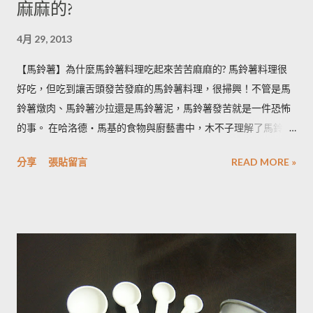
麻麻的?
4月 29, 2013
【馬鈴薯】為什麼馬鈴薯料理吃起來苦苦麻麻的? 馬鈴薯料理很
好吃，但吃到讓舌頭發苦發麻的馬鈴薯料理，很掃興！不管是馬
鈴薯燉肉、馬鈴薯沙拉還是馬鈴薯泥，馬鈴薯發苦就是一件恐怖
的事。 在哈洛德‧馬基的食物與廚藝書中，木不子理解了馬鈴薯
發苦的原因，可以作為避免馬鈴薯地雷的方法，馬鈴薯控必備廚
分享
張貼留言
READ MORE »
房知識！ ◆ 馬鈴薯有苦味正常嗎？ 正常。馬鈴薯以含有大量茄
鹼(又稱龍葵鹼)與卡茄鹼著稱，兩者都是帶苦味的有讀生物鹼，因
此馬鈴薯嘗起來，其實帶有一絲苦味，當生物鹼含量越多， 苦味
也就越強。 ◆ 什麼樣的情況下馬鈴薯的苦味會變明顯？ 光線的
曝曬容易讓生物鹼含量增加，苦味也會變得明顯。由於光線同時
有助於形成葉綠素，因此 當馬鈴薯外觀泛綠，有可能就是生物鹼
含量超標的跡象。 此外在壓力環境下生長與光線曝曬環境，都可
能引起生物鹼含量倍增，甚至到正常量(每100公克馬鈴薯含2~15