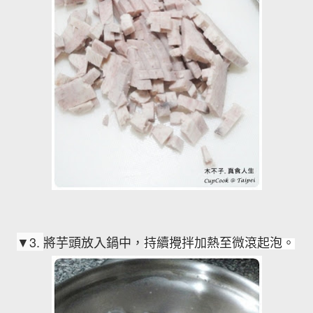
▼3
.
將芋頭放入鍋中，
持續攪拌加熱至微滾起泡。