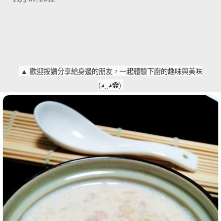
▲ 歡迎按讚分享給身邊的朋友，一起體驗下廚的趣味與美味
(◕‿◕✿)