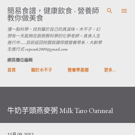
跳到主要內容
簡易食譜，健康飲食 - 營養師
教你做美食
懂一點科學，找到屬於自己的真滋味。木不子，幻
想有一天能夠在廚房教科學的化學老師。真食人生
進行中.....目前返回校園就讀保健營養學系，大齡學
生進行式 cupcook2009@gmail.com
網頁欄位編輯
首頁
關於木不子
營養學基礎
更多…
牛奶芋頭燕麥粥 Milk Taro Oatmeal
11月 09, 2012