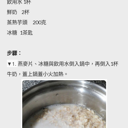
飲用水 1杯
鮮奶 2杯
蒸熟芋頭 200克
冰糖 1茶匙
步驟：
▼
1.
燕麥片、冰糖與飲用水倒入鍋中，再倒入1杯
牛奶，蓋上鍋蓋小火加熱。