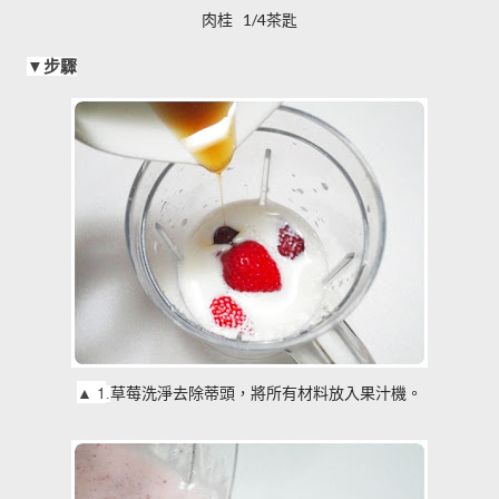
肉桂 1/4茶匙
▼
步驟
▲
1
草莓洗淨去除蒂頭，將所有材料放入果汁機。
.