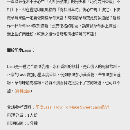
一直以來在木不子心中『肉桂搭蘋果』的完美和『巧克力搭香蕉』不
相上下。但在嘗過印度風格的『肉桂搭草莓』後心中馬上決定，下次
做草莓果醬一定要做肉桂草莓果醬！肉桂加草莓究竟有多速配？趕緊
作一杯草莓lassi就知道囉！沒有優格的朋友，請嘗試草莓淋上蜂蜜，
灑上些許肉桂粉，吃過之後你會發現肉桂草莓的有趣！
關於印度Lassi：
Lassi是一種混合原味乳酪、水和香料的飲料，是印度人的配餐飲料。
正宗的Lassi會加小量印度香料，例如原味加小茴香粉、芒果味加荳蔻
粉、草莓味加肉桂粉。若買不到香料或接受不了它的味道，也可以不
加。(
資料出處
)
食譜參考資料：
印度Lassi
How To Make Sweet Lassi影片
料理分量：1人份
料理時間：5分鐘