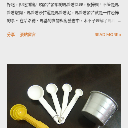
好吃，但吃到讓舌頭發苦發麻的馬鈴薯料理，很掃興！不管是馬
鈴薯燉肉、馬鈴薯沙拉還是馬鈴薯泥，馬鈴薯發苦就是一件恐怖
的事。 在哈洛德‧馬基的食物與廚藝書中，木不子理解了馬鈴薯
發苦的原因，可以作為避免馬鈴薯地雷的方法，馬鈴薯控必備廚
分享
張貼留言
READ MORE »
房知識！ ◆ 馬鈴薯有苦味正常嗎？ 正常。馬鈴薯以含有大量茄
鹼(又稱龍葵鹼)與卡茄鹼著稱，兩者都是帶苦味的有讀生物鹼，因
此馬鈴薯嘗起來，其實帶有一絲苦味，當生物鹼含量越多， 苦味
也就越強。 ◆ 什麼樣的情況下馬鈴薯的苦味會變明顯？ 光線的
曝曬容易讓生物鹼含量增加，苦味也會變得明顯。由於光線同時
有助於形成葉綠素，因此 當馬鈴薯外觀泛綠，有可能就是生物鹼
含量超標的跡象。 此外在壓力環境下生長與光線曝曬環境，都可
能引起生物鹼含量倍增，甚至到正常量(每100公克馬鈴薯含2~15
毫克生物鹼)的三倍。 (書中提到的壓力環境下生長，木不子不是
很了解壓力環境的定義，歡迎有種植經驗的朋友分享。) ◆ 馬鈴
薯應該如何正確儲藏？ 1. 放在陰暗角落避免受光線照射持續增加
生物鹼。 2. 別放進冰箱冷藏，低溫冷藏儲存過的馬鈴薯，切開後