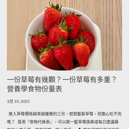
利丁粉 3.3g 10g 細鹽 4.3g 13g ---------- 細砂糖 4g 13g 170g 粗砂
糖 4g 13g 170g 糖粉 2g 6g 100g 蜂蜜 7g 22g 290g 沙拉油 4g
14g 190g 鮮奶油 5g 15g 200g 奶油 4.5g 14g 205g 酥油 4g 13g
180g 牛奶 6g 17g 210g 煉乳 6g 17.5g 240g 優格 5g 15g 210g 清
水 5g 15g 200g 可可粉 2g 6g 80g 即溶咖啡 2g 6g 70g 葡萄乾 ----
- ------- 170g 引用自 Mami的魔法廚房 ...
一份草莓有幾顆？一份草莓有多重？
營養學食物份量表
3月 19, 2025
進入草莓價格越來越優惠的三月，想買籃裝草莓，但擔心吃不完
嗎？ ​ 善用『食物代換表』，可以將一籃草莓換算成每日建議攝