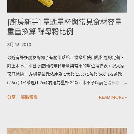
烹煮變黑的情形較常溫儲存的馬鈴薯嚴重。 2014/12/12修正，
木不子誤解《食物與廚藝 蔬果、香料、穀物》 P82~85的文字
[廚房新手] 量匙量杯與常見食材容量
意義，請大家掠過這段說法。自己的經驗是冰過的馬鈴薯煮完比
重量換算 酵母粉比例
較容易發黑，但是目前還找不到相關的原因。歡迎大家提供。 3.
若購買大量馬鈴薯，無法快速消耗，木不子建議可以把馬鈴薯洗
3月 16, 2010
淨蒸熟，接著再依據料理需求切塊或壓泥分裝，送入冷凍庫冷
凍。必須注意的是，在馬鈴薯冷凍的過程，水分會與澱粉脫離，
最近有許多朋友詢問了有關部落格上食譜所使用的杯匙的定義，
所以解凍馬鈴薯塊時馬鈴薯會出水，不同的馬鈴薯品種，出水程
附上木不子平日所使用的量杯量匙與常用的單位換算表，祝大家
度不同，可依料理需求選擇；冷凍庫的幸福生活提案一書提到：
烹飪愉快！ 左邊是量匙依序為:1大匙(15cc) 1茶匙(5cc) 1/2茶匙
將馬鈴薯壓成泥，可以改善馬鈴薯解凍後水水軟軟的狀態。木不
(2.5cc) 1/4茶匙(1.2cc) 右邊為量杯 240cc 木不子以前在瑞典念書
子覺得，壓成泥的馬鈴薯依然還是會出水，只是出水後可以立即
時由於沒有電子秤所以常常參考重量容量的換算表(見下表)。 常
被附近的馬鈴薯泥吸收。 2014/12/12補充from Patty： 1.新鮮現
分享
張貼留言
READ MORE »
用材料容量重量換算表 名稱 1 小匙 (1t) 1 大匙(1T) 1 杯(1cup)
採的馬鈴薯可放在陰暗角落，並蓋黑布避免受光，延緩發芽，避
5cc 15cc 240cc 低筋麵粉 2.5g 7g 120g 高筋麵粉 3g 8g 105g 玉
免增加生物鹼(龍葵鹼)，可放三個月。(PS：市場販售的馬鈴薯，
米粉 2g 7g 90g 杏仁粉 3g 7g 80g 太白粉 3g 9g 120g 奶粉 2.5g
在篩選過成中會進行沖洗，農作物遇水容易發芽，所以無法在角
7g 100g 泡打粉 3.5g 10g --------- 小蘇打粉 3g 9g --------- 塔塔粉
落擺放三個月。...
3.9g --------- --------- 可可粉 2g 6g 80g 乾酵母 3.3g 10g --------- 吉