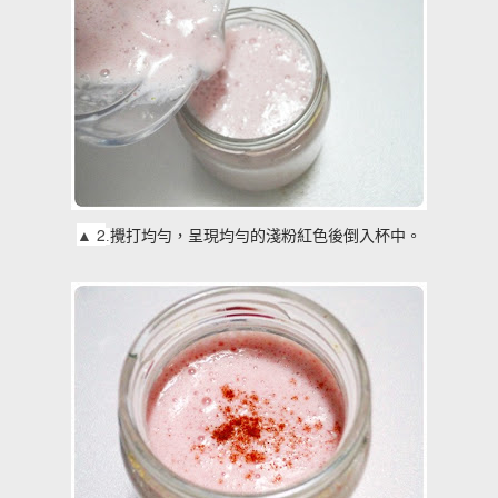
▲
2
攪打均勻，呈現均勻的淺粉紅色後倒入杯中。
.