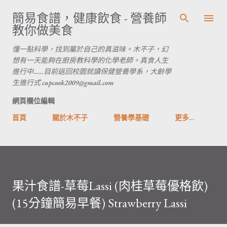
跳到主要內容
簡易食譜，健康飲食 - 營養師
教你做美食
懂一點科學，找到屬於自己的真滋味。木不子，幻
想有一天能夠在廚房教科學的化學老師。真食人生
進行中.....目前返回校園就讀保健營養學系，大齡學
生進行式 cupcook2009@gmail.com
網頁欄位編輯
首頁
關於木不子
營養學基礎
更多…
果汁食譜-草莓Lassi (肉桂草莓優格飲)
(15分鐘簡易早餐) Strawberry Lassi