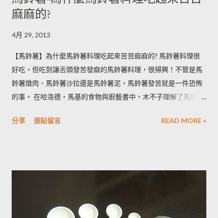
麻麻的?
4月 29, 2013
【馬鈴薯】為什麼馬鈴薯料理吃起來苦苦麻麻的? 馬鈴薯料理很
好吃，但吃到讓舌頭發苦發麻的馬鈴薯料理，很掃興！不管是馬
鈴薯燉肉、馬鈴薯沙拉還是馬鈴薯泥，馬鈴薯發苦就是一件恐怖
的事。 在哈洛德‧馬基的食物與廚藝書中，木不子理解了馬鈴薯
發苦的原因，可以作為避免馬鈴薯地雷的方法，馬鈴薯控必備廚
分享
張貼留言
READ MORE »
房知識！ ◆ 馬鈴薯有苦味正常嗎？ 正常。馬鈴薯以含有大量茄
鹼(又稱龍葵鹼)與卡茄鹼著稱，兩者都是帶苦味的有讀生物鹼，因
此馬鈴薯嘗起來，其實帶有一絲苦味，當生物鹼含量越多， 苦味
也就越強。 ◆ 什麼樣的情況下馬鈴薯的苦味會變明顯？ 光線的
曝曬容易讓生物鹼含量增加，苦味也會變得明顯。由於光線同時
有助於形成葉綠素，因此 當馬鈴薯外觀泛綠，有可能就是生物鹼
含量超標的跡象。 此外在壓力環境下生長與光線曝曬環境，都可