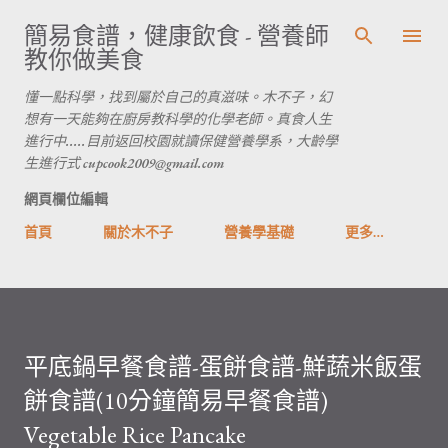
跳到主要內容
簡易食譜，健康飲食 - 營養師
教你做美食
懂一點科學，找到屬於自己的真滋味。木不子，幻
想有一天能夠在廚房教科學的化學老師。真食人生
進行中.....目前返回校園就讀保健營養學系，大齡學
生進行式 cupcook2009@gmail.com
網頁欄位編輯
首頁
關於木不子
營養學基礎
更多…
平底鍋早餐食譜-蛋餅食譜-鮮蔬米飯蛋
餅食譜(10分鐘簡易早餐食譜)
Vegetable Rice Pancake