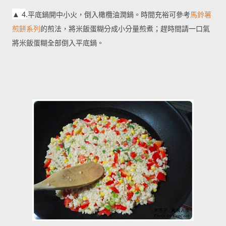
▲
4
.
平底鍋開中小火，倒入橄欖油潤鍋。時間充裕可參考
馬鈴薯
煎餅系列
的煎法，將米飯蛋糊分成小分量煎煮；趕時間請一口氣
將米飯蛋糊全部倒入平底鍋。