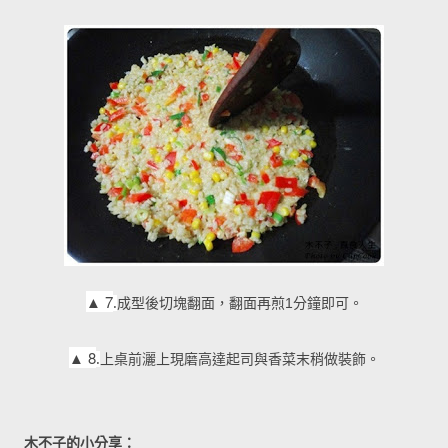
▲
7
.
成型後切塊翻面，翻面再煎1分鐘即可。
▲
8
.
上桌前灑上現磨高達起司與香菜末稍做裝飾。
木不子的小分享：