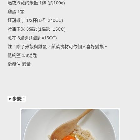
隔夜冷藏的米飯 1碗 (約100g)
雞蛋 1顆
紅甜椒丁 1/2杯(1杯=240CC)
冷凍玉米 3湯匙(1湯匙=15CC)
蔥花 3湯匙(1湯匙=15CC)
註：除了米飯與雞蛋，蔬菜食材可依個人喜好變換。
低鈉鹽 1/8湯匙
橄欖油 適量
▼
步驟：