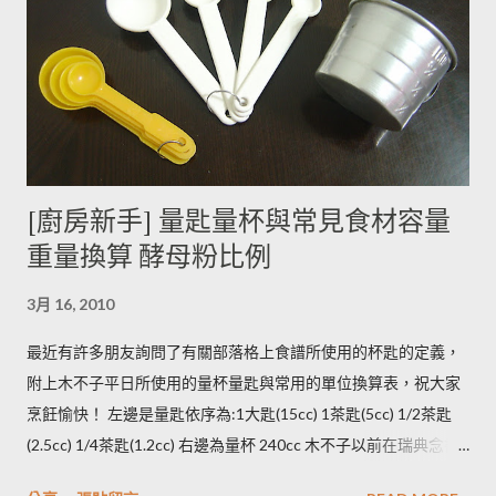
能引起生物鹼含量倍增，甚至到正常量(每100公克馬鈴薯含2~15
毫克生物鹼)的三倍。 (書中提到的壓力環境下生長，木不子不是
很了解壓力環境的定義，歡迎有種植經驗的朋友分享。) ◆ 馬鈴
薯應該如何正確儲藏？ 1. 放在陰暗角落避免受光線照射持續增加
生物鹼。 2. 別放進冰箱冷藏，低溫冷藏儲存過的馬鈴薯，切開後
烹煮變黑的情形較常溫儲存的馬鈴薯嚴重。 2014/12/12修正，
木不子誤解《食物與廚藝 蔬果、香料、穀物》 P82~85的文字
[廚房新手] 量匙量杯與常見食材容量
意義，請大家掠過這段說法。自己的經驗是冰過的馬鈴薯煮完比
重量換算 酵母粉比例
較容易發黑，但是目前還找不到相關的原因。歡迎大家提供。 3.
若購買大量馬鈴薯，無法快速消耗，木不子建議可以把馬鈴薯洗
3月 16, 2010
淨蒸熟，接著再依據料理需求切塊或壓泥分裝，送入冷凍庫冷
凍。必須注意的是，在馬鈴薯冷凍的過程，水分會與澱粉脫離，
最近有許多朋友詢問了有關部落格上食譜所使用的杯匙的定義，
所以解凍馬鈴薯塊時馬鈴薯會出水，不同的馬鈴薯品種，出水程
附上木不子平日所使用的量杯量匙與常用的單位換算表，祝大家
度不同，可依料理需求選擇；冷凍庫的幸福生活提案一書提到：
烹飪愉快！ 左邊是量匙依序為:1大匙(15cc) 1茶匙(5cc) 1/2茶匙
將馬鈴薯壓成泥，可以改善馬鈴薯解凍後水水軟軟的狀態。木不
(2.5cc) 1/4茶匙(1.2cc) 右邊為量杯 240cc 木不子以前在瑞典念書
子覺得，壓成泥的馬鈴薯依然還是會出水，只是出水後可以立即
時由於沒有電子秤所以常常參考重量容量的換算表(見下表)。 常