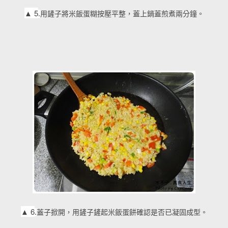
▲
5
.
用鏟子將米飯蛋糊按壓平整，蓋上鍋蓋煎煮兩分鐘。
▲
6
.
蓋子掀開，用鏟子鏟起米飯蛋餅確認是否已凝固成型。