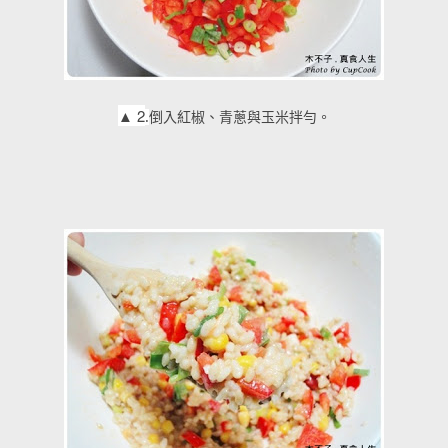
▲
2
.
倒入紅椒、青蔥與玉米拌勻。