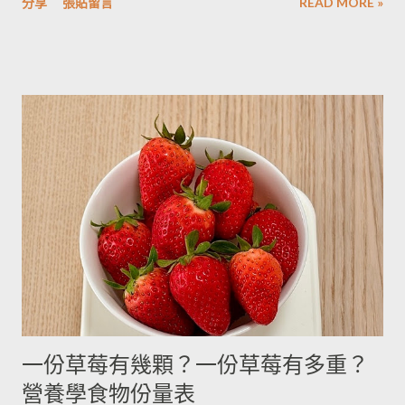
被附近的馬鈴薯泥吸收。 2014/12/12補充from Patty： 1.新鮮現
分享
張貼留言
READ MORE »
用材料容量重量換算表 名稱 1 小匙 (1t) 1 大匙(1T) 1 杯(1cup)
採的馬鈴薯可放在陰暗角落，並蓋黑布避免受光，延緩發芽，避
5cc 15cc 240cc 低筋麵粉 2.5g 7g 120g 高筋麵粉 3g 8g 105g 玉
免增加生物鹼(龍葵鹼)，可放三個月。(PS：市場販售的馬鈴薯，
米粉 2g 7g 90g 杏仁粉 3g 7g 80g 太白粉 3g 9g 120g 奶粉 2.5g
在篩選過成中會進行沖洗，農作物遇水容易發芽，所以無法在角
7g 100g 泡打粉 3.5g 10g --------- 小蘇打粉 3g 9g --------- 塔塔粉
落擺放三個月。...
3.9g --------- --------- 可可粉 2g 6g 80g 乾酵母 3.3g 10g --------- 吉
利丁粉 3.3g 10g 細鹽 4.3g 13g ---------- 細砂糖 4g 13g 170g 粗砂
糖 4g 13g 170g 糖粉 2g 6g 100g 蜂蜜 7g 22g 290g 沙拉油 4g
14g 190g 鮮奶油 5g 15g 200g 奶油 4.5g 14g 205g 酥油 4g 13g
180g 牛奶 6g 17g 210g 煉乳 6g 17.5g 240g 優格 5g 15g 210g 清
水 5g 15g 200g 可可粉 2g 6g 80g 即溶咖啡 2g 6g 70g 葡萄乾 ----
- ------- 170g 引用自 Mami的魔法廚房 ...
一份草莓有幾顆？一份草莓有多重？
營養學食物份量表