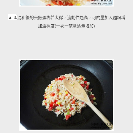
▲
3
.
混和後的米飯蛋糊若太稀，流動性過高，可酌量加入麵粉增
加濃稠度(一次一茶匙逐量增加)