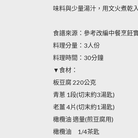
味料與少量湯汁，用文火煮乾入味。
食譜來源：參考改編中餐烹飪實習
料理分量：3人份
料理時間：30分鐘
▼食材：
板豆腐 220公克
青蔥 1段(切末約3湯匙)
老薑 4片(切末約1湯匙)
橄欖油 適量(煎豆腐用)
橄欖油 1/4茶匙