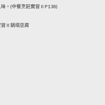
(中餐烹飪實習 II P138)
 II 鍋塌豆腐