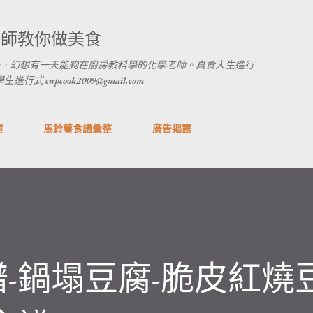
跳到主要內容
養師教你做美食
，幻想有一天能夠在廚房教科學的化學老師。真食人生進行
 cupcook2009@gmail.com
礎
馬鈴薯食譜彙整
廣告揭露
-鍋塌豆腐-脆皮紅燒