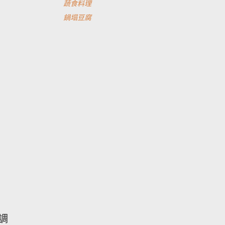
蔬食料理
鍋塌豆腐
調