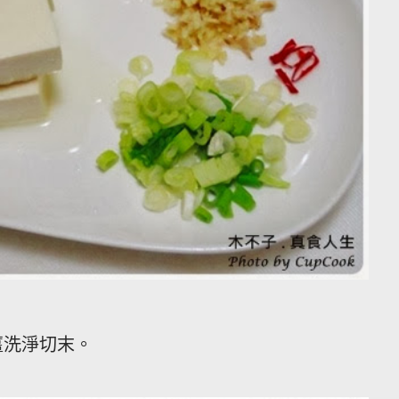
薑洗淨切末。