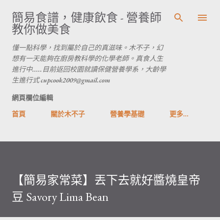
跳到主要內容
簡易食譜，健康飲食 - 營養師
教你做美食
懂一點科學，找到屬於自己的真滋味。木不子，幻
想有一天能夠在廚房教科學的化學老師。真食人生
進行中.....目前返回校園就讀保健營養學系，大齡學
生進行式 cupcook2009@gmail.com
網頁欄位編輯
首頁
關於木不子
營養學基礎
更多…
【簡易家常菜】丟下去就好醬燒皇帝
豆 Savory Lima Bean