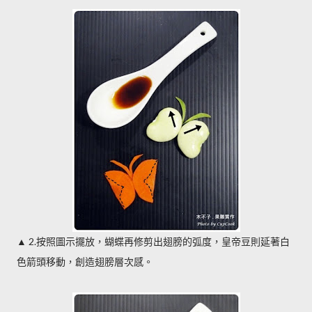
2.
▲
按照圖示擺放，蝴蝶再修剪出翅膀的弧度，皇帝豆則延著白
色箭頭移動，創造翅膀層次感。