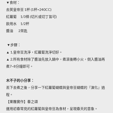
▼食材：
去莢皇帝豆
杯
杯
1
(1
=240CC)
紅蘿蔔
條
切片或切丁皆可
1/3
(
)
飲用水
杯
1/2
醬油
茶匙
2
▼步驟：
▲
皇帝豆洗淨，紅蘿蔔洗淨切好。
1.
▲
所有食材除了醬油先放入鍋中，煮滾後轉小火，倒入醬油再
2.
煮
分鐘即可。
7~8
木不子的小分享：
丟下去煮之後，分享一下紅蘿蔔蝴蝶與皇帝豆蝴蝶的『演化』過
程。
【果雕實作】春之頌
運用初春常見的紅蘿蔔與皇帝豆為食材，呈現春天的意象。