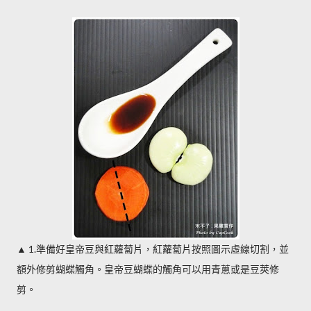
1.
▲
準備好皇帝豆與紅蘿蔔片，紅蘿蔔片按照圖示虛線切割，並
額外修剪蝴蝶觸角。皇帝豆蝴蝶的觸角可以用青蔥或是豆莢修
剪。