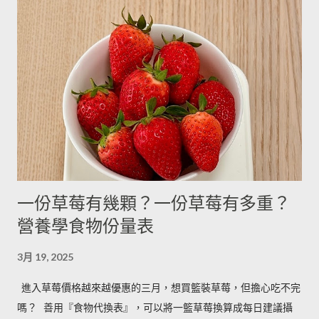
3.9g --------- --------- 可可粉 2g 6g 80g 乾酵母 3.3g 10g --------- 吉
利丁粉 3.3g 10g 細鹽 4.3g 13g ---------- 細砂糖 4g 13g 170g 粗砂
糖 4g 13g 170g 糖粉 2g 6g 100g 蜂蜜 7g 22g 290g 沙拉油 4g
14g 190g 鮮奶油 5g 15g 200g 奶油 4.5g 14g 205g 酥油 4g 13g
180g 牛奶 6g 17g 210g 煉乳 6g 17.5g 240g 優格 5g 15g 210g 清
水 5g 15g 200g 可可粉 2g 6g 80g 即溶咖啡 2g 6g 70g 葡萄乾 ----
- ------- 170g 引用自 Mami的魔法廚房 ...
一份草莓有幾顆？一份草莓有多重？
營養學食物份量表
3月 19, 2025
進入草莓價格越來越優惠的三月，想買籃裝草莓，但擔心吃不完
嗎？ ​ 善用『食物代換表』，可以將一籃草莓換算成每日建議攝