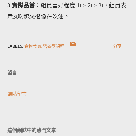
3.
實際品嘗
：組員喜好程度
1t > 2t > 3t
，組員表
示
3t
吃起來很像在吃油。
LABELS:
食物教育
營養學課程
分享
留言
張貼留言
這個網誌中的熱門文章