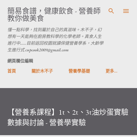
跳到主要內容
簡易食譜，健康飲食 - 營養師
教你做美食
懂一點科學，找到屬於自己的真滋味。木不子，幻
想有一天能夠在廚房教科學的化學老師。真食人生
進行中.....目前返回校園就讀保健營養學系，大齡學
生進行式 cupcook2009@gmail.com
網頁欄位編輯
首頁
關於木不子
營養學基礎
更多…
【營養系課程】1t、2t、3t油炒蛋實驗
數據與討論 - 營養學實驗