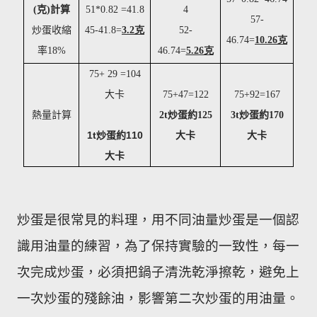
(
克
)
計算
51*0.82 =41.8
4
57-
炒蛋收縮
45-41.8=
3.2克
52-
46.74=
10.26克
率
18%
46.74=
5.26克
75+ 29 =104
大卡
75+47=122
75+92=167
熱量計算
2t
炒蛋約
125
3t
炒蛋約
170
1t
炒蛋約
110
大卡
大卡
大卡
炒蛋是很常見的料理，用不同油量炒蛋是一個認
識用油量的練習，為了保持實驗的一致性，每一
次完成炒蛋，必須把鍋子清洗乾淨擦乾，避免上
一次炒蛋的殘餘油，影響第二次炒蛋的用油量。