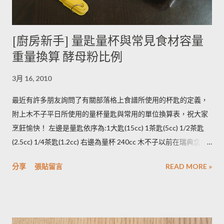
烹煮變黑的情形較常溫儲存的馬鈴薯嚴重。 2014/12/12修正，
木不子誤解《食物與廚藝 蔬果、香料、穀物》 P82~85的文字
[廚房新手] 量匙量杯與常見食材容量
意義，請大家掠過這段說法。自己的經驗是冰過的馬鈴薯煮完比
重量換算 酵母粉比例
較容易發黑，但是目前還找不到相關的原因。歡迎大家提供。 3.
若購買大量馬鈴薯，無法快速消耗，木不子建議可以把馬鈴薯洗
3月 16, 2010
淨蒸熟，接著再依據料理需求切塊或壓泥分裝，送入冷凍庫冷
凍。必須注意的是，在馬鈴薯冷凍的過程，水分會與澱粉脫離，
最近有許多朋友詢問了有關部落格上食譜所使用的杯匙的定義，
所以解凍馬鈴薯塊時馬鈴薯會出水，不同的馬鈴薯品種，出水程
附上木不子平日所使用的量杯量匙與常用的單位換算表，祝大家
度不同，可依料理需求選擇；冷凍庫的幸福生活提案一書提到：
烹飪愉快！ 左邊是量匙依序為:1大匙(15cc) 1茶匙(5cc) 1/2茶匙
將馬鈴薯壓成泥，可以改善馬鈴薯解凍後水水軟軟的狀態。木不
(2.5cc) 1/4茶匙(1.2cc) 右邊為量杯 240cc 木不子以前在瑞典念書
子覺得，壓成泥的馬鈴薯依然還是會出水，只是出水後可以立即
時由於沒有電子秤所以常常參考重量容量的換算表(見下表)。 常
被附近的馬鈴薯泥吸收。 2014/12/12補充from Patty： 1.新鮮現
分享
張貼留言
READ MORE »
用材料容量重量換算表 名稱 1 小匙 (1t) 1 大匙(1T) 1 杯(1cup)
採的馬鈴薯可放在陰暗角落，並蓋黑布避免受光，延緩發芽，避
5cc 15cc 240cc 低筋麵粉 2.5g 7g 120g 高筋麵粉 3g 8g 105g 玉
免增加生物鹼(龍葵鹼)，可放三個月。(PS：市場販售的馬鈴薯，
米粉 2g 7g 90g 杏仁粉 3g 7g 80g 太白粉 3g 9g 120g 奶粉 2.5g
在篩選過成中會進行沖洗，農作物遇水容易發芽，所以無法在角
7g 100g 泡打粉 3.5g 10g --------- 小蘇打粉 3g 9g --------- 塔塔粉
落擺放三個月。...