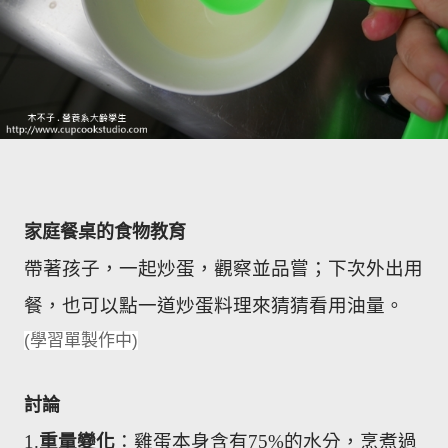
家庭餐桌的食物教育
帶著孩子，一起炒蛋，觀察並品嘗；下次外出用
餐，也可以點一道炒蛋料理來猜猜看用油量。
(
學習單製作中
)
討論
1.
重量變化
：雞蛋本身含有
75%
的水分，烹煮過