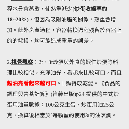
程水分會蒸散，使熟重減少
(
炒蛋
收縮率約
18~20%)
，但因為吸附油脂的關係，熟重會增
加。此外烹煮過程，容器轉換過程殘留於容器上
的的耗損，均可能造成重量的誤差。
2.
視覺觀察
：
2t
、
3t
炒蛋與外食的蝦仁炒蛋等料
理比較相似，充滿油光，看起來比較可口，而且
越油亮看起來越可口
。
1t
顯得較乾澀。《食品的
調理與營養計算》
(
笛藤出版
)p24
提供的中式炒
蛋用油量數據：
100
公克生蛋，炒蛋用油
25
公
克，換算後相當於˙每顆蛋約使用
3t
的油烹調。