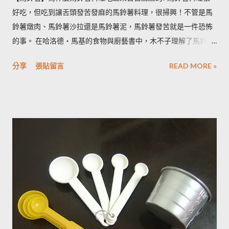
好吃，但吃到讓舌頭發苦發麻的馬鈴薯料理，很掃興！不管是馬
鈴薯燉肉、馬鈴薯沙拉還是馬鈴薯泥，馬鈴薯發苦就是一件恐怖
的事。 在哈洛德‧馬基的食物與廚藝書中，木不子理解了馬鈴薯
發苦的原因，可以作為避免馬鈴薯地雷的方法，馬鈴薯控必備廚
分享
張貼留言
READ MORE »
房知識！ ◆ 馬鈴薯有苦味正常嗎？ 正常。馬鈴薯以含有大量茄
鹼(又稱龍葵鹼)與卡茄鹼著稱，兩者都是帶苦味的有讀生物鹼，因
此馬鈴薯嘗起來，其實帶有一絲苦味，當生物鹼含量越多， 苦味
也就越強。 ◆ 什麼樣的情況下馬鈴薯的苦味會變明顯？ 光線的
曝曬容易讓生物鹼含量增加，苦味也會變得明顯。由於光線同時
有助於形成葉綠素，因此 當馬鈴薯外觀泛綠，有可能就是生物鹼
含量超標的跡象。 此外在壓力環境下生長與光線曝曬環境，都可
能引起生物鹼含量倍增，甚至到正常量(每100公克馬鈴薯含2~15
毫克生物鹼)的三倍。 (書中提到的壓力環境下生長，木不子不是
很了解壓力環境的定義，歡迎有種植經驗的朋友分享。) ◆ 馬鈴
薯應該如何正確儲藏？ 1. 放在陰暗角落避免受光線照射持續增加
生物鹼。 2. 別放進冰箱冷藏，低溫冷藏儲存過的馬鈴薯，切開後