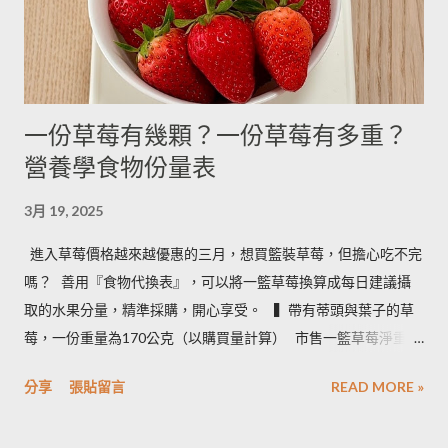
- ------- 170g 引用自 Mami的魔法廚房 ...
一份草莓有幾顆？一份草莓有多重？
營養學食物份量表
3月 19, 2025
進入草莓價格越來越優惠的三月，想買籃裝草莓，但擔心吃不完
嗎？ ​ 善用『食物代換表』，可以將一籃草莓換算成每日建議攝
取的水果分量，精準採購，開心享受。 ​ ​ ▍帶有蒂頭與葉子的草
莓，一份重量為170公克（以購買量計算） ​ 市售一籃草莓淨重為
2.5台斤＝1.5公斤＝1500公克（平均會有５%的品質淘汰，例如
分享
張貼留言
READ MORE »
損傷、撞傷等狀況） ​ • 1500 × 0.95 ÷ 170＝8.3 約可提供８份水
果 • 照片說明：容器為 260毫升的中式飯碗 ​ ​ ▍按照每日飲食指南