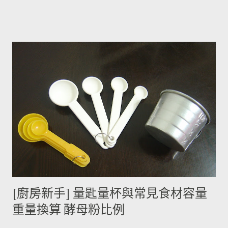
鹼(又稱龍葵鹼)與卡茄鹼著稱，兩者都是帶苦味的有讀生物鹼，因
此馬鈴薯嘗起來，其實帶有一絲苦味，當生物鹼含量越多， 苦味
也就越強。 ◆ 什麼樣的情況下馬鈴薯的苦味會變明顯？ 光線的
曝曬容易讓生物鹼含量增加，苦味也會變得明顯。由於光線同時
有助於形成葉綠素，因此 當馬鈴薯外觀泛綠，有可能就是生物鹼
含量超標的跡象。 此外在壓力環境下生長與光線曝曬環境，都可
能引起生物鹼含量倍增，甚至到正常量(每100公克馬鈴薯含2~15
毫克生物鹼)的三倍。 (書中提到的壓力環境下生長，木不子不是
很了解壓力環境的定義，歡迎有種植經驗的朋友分享。) ◆ 馬鈴
薯應該如何正確儲藏？ 1. 放在陰暗角落避免受光線照射持續增加
生物鹼。 2. 別放進冰箱冷藏，低溫冷藏儲存過的馬鈴薯，切開後
烹煮變黑的情形較常溫儲存的馬鈴薯嚴重。 2014/12/12修正，
木不子誤解《食物與廚藝 蔬果、香料、穀物》 P82~85的文字
[廚房新手] 量匙量杯與常見食材容量
意義，請大家掠過這段說法。自己的經驗是冰過的馬鈴薯煮完比
重量換算 酵母粉比例
較容易發黑，但是目前還找不到相關的原因。歡迎大家提供。 3.
若購買大量馬鈴薯，無法快速消耗，木不子建議可以把馬鈴薯洗