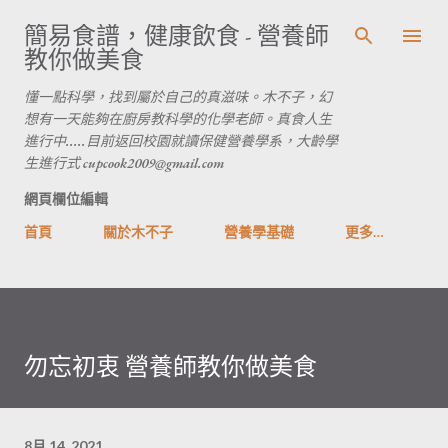
跳到主要內容
簡易食譜，健康飲食 - 營養師
教你做美食
懂一點科學，找到屬於自己的真滋味。木不子，幻
想有一天能夠在廚房教科學的化學老師。真食人生
進行中.....目前返回校園就讀保健營養學系，大齡學
生進行式 cupcook2009@gmail.com
網頁欄位編輯
首頁
關於木不子
營養學基礎
更多…
勿忘初衷 營養師教你做美食
8月 14, 2021