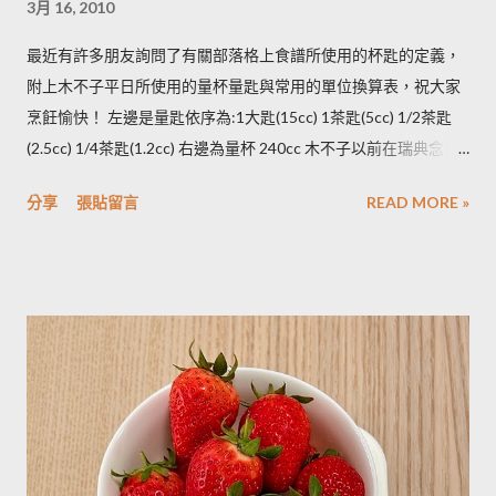
3月 16, 2010
淨蒸熟，接著再依據料理需求切塊或壓泥分裝，送入冷凍庫冷
凍。必須注意的是，在馬鈴薯冷凍的過程，水分會與澱粉脫離，
最近有許多朋友詢問了有關部落格上食譜所使用的杯匙的定義，
所以解凍馬鈴薯塊時馬鈴薯會出水，不同的馬鈴薯品種，出水程
附上木不子平日所使用的量杯量匙與常用的單位換算表，祝大家
度不同，可依料理需求選擇；冷凍庫的幸福生活提案一書提到：
烹飪愉快！ 左邊是量匙依序為:1大匙(15cc) 1茶匙(5cc) 1/2茶匙
將馬鈴薯壓成泥，可以改善馬鈴薯解凍後水水軟軟的狀態。木不
(2.5cc) 1/4茶匙(1.2cc) 右邊為量杯 240cc 木不子以前在瑞典念書
子覺得，壓成泥的馬鈴薯依然還是會出水，只是出水後可以立即
時由於沒有電子秤所以常常參考重量容量的換算表(見下表)。 常
被附近的馬鈴薯泥吸收。 2014/12/12補充from Patty： 1.新鮮現
分享
張貼留言
READ MORE »
用材料容量重量換算表 名稱 1 小匙 (1t) 1 大匙(1T) 1 杯(1cup)
採的馬鈴薯可放在陰暗角落，並蓋黑布避免受光，延緩發芽，避
5cc 15cc 240cc 低筋麵粉 2.5g 7g 120g 高筋麵粉 3g 8g 105g 玉
免增加生物鹼(龍葵鹼)，可放三個月。(PS：市場販售的馬鈴薯，
米粉 2g 7g 90g 杏仁粉 3g 7g 80g 太白粉 3g 9g 120g 奶粉 2.5g
在篩選過成中會進行沖洗，農作物遇水容易發芽，所以無法在角
7g 100g 泡打粉 3.5g 10g --------- 小蘇打粉 3g 9g --------- 塔塔粉
落擺放三個月。...
3.9g --------- --------- 可可粉 2g 6g 80g 乾酵母 3.3g 10g --------- 吉
利丁粉 3.3g 10g 細鹽 4.3g 13g ---------- 細砂糖 4g 13g 170g 粗砂
糖 4g 13g 170g 糖粉 2g 6g 100g 蜂蜜 7g 22g 290g 沙拉油 4g
14g 190g 鮮奶油 5g 15g 200g 奶油 4.5g 14g 205g 酥油 4g 13g
180g 牛奶 6g 17g 210g 煉乳 6g 17.5g 240g 優格 5g 15g 210g 清
水 5g 15g 200g 可可粉 2g 6g 80g 即溶咖啡 2g 6g 70g 葡萄乾 ----