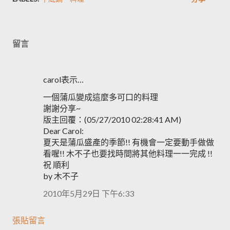
留言
carol表示…
一個蒲瓜變成這麼多可口的料理
謝謝分享~
版主回覆：(05/27/2010 02:28:41 AM)
Dear Carol:
夏天是蒲瓜盛產的季節!! 有機會一定要動手做做
看喔!! 木不子也要找時間將其他料理一一完成 !!
祝 順利
by 木不子
2010年5月29日 下午6:33
張貼留言