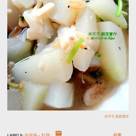
木不子.廚房實作
LABELS:
平底鍋‧料理
分享