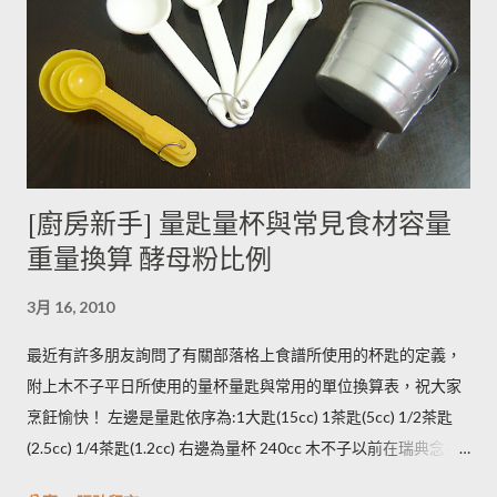
能引起生物鹼含量倍增，甚至到正常量(每100公克馬鈴薯含2~15
毫克生物鹼)的三倍。 (書中提到的壓力環境下生長，木不子不是
很了解壓力環境的定義，歡迎有種植經驗的朋友分享。) ◆ 馬鈴
薯應該如何正確儲藏？ 1. 放在陰暗角落避免受光線照射持續增加
生物鹼。 2. 別放進冰箱冷藏，低溫冷藏儲存過的馬鈴薯，切開後
烹煮變黑的情形較常溫儲存的馬鈴薯嚴重。 2014/12/12修正，
木不子誤解《食物與廚藝 蔬果、香料、穀物》 P82~85的文字
[廚房新手] 量匙量杯與常見食材容量
意義，請大家掠過這段說法。自己的經驗是冰過的馬鈴薯煮完比
重量換算 酵母粉比例
較容易發黑，但是目前還找不到相關的原因。歡迎大家提供。 3.
若購買大量馬鈴薯，無法快速消耗，木不子建議可以把馬鈴薯洗
3月 16, 2010
淨蒸熟，接著再依據料理需求切塊或壓泥分裝，送入冷凍庫冷
凍。必須注意的是，在馬鈴薯冷凍的過程，水分會與澱粉脫離，
最近有許多朋友詢問了有關部落格上食譜所使用的杯匙的定義，
所以解凍馬鈴薯塊時馬鈴薯會出水，不同的馬鈴薯品種，出水程
附上木不子平日所使用的量杯量匙與常用的單位換算表，祝大家
度不同，可依料理需求選擇；冷凍庫的幸福生活提案一書提到：
烹飪愉快！ 左邊是量匙依序為:1大匙(15cc) 1茶匙(5cc) 1/2茶匙
將馬鈴薯壓成泥，可以改善馬鈴薯解凍後水水軟軟的狀態。木不
(2.5cc) 1/4茶匙(1.2cc) 右邊為量杯 240cc 木不子以前在瑞典念書
子覺得，壓成泥的馬鈴薯依然還是會出水，只是出水後可以立即
時由於沒有電子秤所以常常參考重量容量的換算表(見下表)。 常