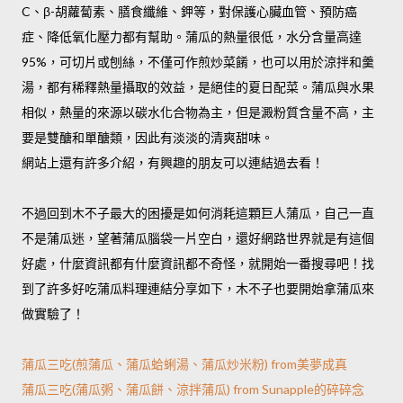
C、β-胡蘿蔔素、膳食纖維、鉀等，對保護心臟血管、預防癌
症、降低氧化壓力都有幫助。蒲瓜的熱量很低，水分含量高達
95%，可切片或刨絲，不僅可作煎炒菜餚，也可以用於涼拌和羹
湯，都有稀釋熱量攝取的效益，是絕佳的夏日配菜。蒲瓜與水果
相似，熱量的來源以碳水化合物為主，但是澱粉質含量不高，主
要是雙醣和單醣類，因此有淡淡的清爽甜味。
網站上還有許多介紹，有興趣的朋友可以連結過去看！
不過回到木不子最大的困擾是如何消耗這顆巨人蒲瓜，自己一直
不是蒲瓜迷，望著蒲瓜腦袋一片空白，還好網路世界就是有這個
好處，什麼資訊都有什麼資訊都不奇怪，就開始一番搜尋吧！找
到了許多好吃蒲瓜料理連結分享如下，木不子也要開始拿蒲瓜來
做實驗了！
蒲瓜三吃(煎蒲瓜、蒲瓜蛤蜊湯、蒲瓜炒米粉) from美夢成真
蒲瓜三吃(蒲瓜粥、蒲瓜餅、涼拌蒲瓜) from Sunapple的碎碎念