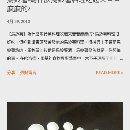
麻麻的?
4月 29, 2013
【馬鈴薯】為什麼馬鈴薯料理吃起來苦苦麻麻的? 馬鈴薯料理很
好吃，但吃到讓舌頭發苦發麻的馬鈴薯料理，很掃興！不管是馬
鈴薯燉肉、馬鈴薯沙拉還是馬鈴薯泥，馬鈴薯發苦就是一件恐怖
的事。 在哈洛德‧馬基的食物與廚藝書中，木不子理解了馬鈴薯
發苦的原因，可以作為避免馬鈴薯地雷的方法，馬鈴薯控必備廚
分享
張貼留言
READ MORE »
房知識！ ◆ 馬鈴薯有苦味正常嗎？ 正常。馬鈴薯以含有大量茄
鹼(又稱龍葵鹼)與卡茄鹼著稱，兩者都是帶苦味的有讀生物鹼，因
此馬鈴薯嘗起來，其實帶有一絲苦味，當生物鹼含量越多， 苦味
也就越強。 ◆ 什麼樣的情況下馬鈴薯的苦味會變明顯？ 光線的
曝曬容易讓生物鹼含量增加，苦味也會變得明顯。由於光線同時
有助於形成葉綠素，因此 當馬鈴薯外觀泛綠，有可能就是生物鹼
含量超標的跡象。 此外在壓力環境下生長與光線曝曬環境，都可