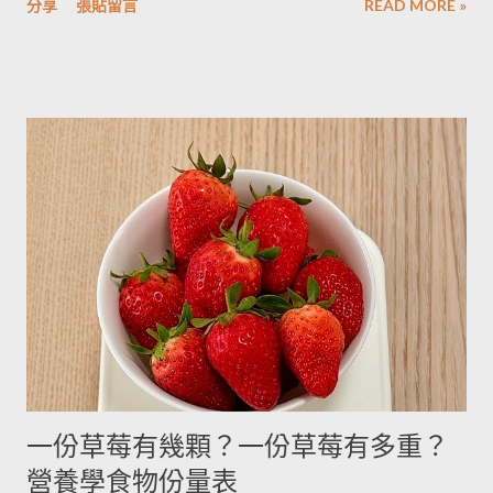
被附近的馬鈴薯泥吸收。 2014/12/12補充from Patty： 1.新鮮現
分享
張貼留言
READ MORE »
用材料容量重量換算表 名稱 1 小匙 (1t) 1 大匙(1T) 1 杯(1cup)
採的馬鈴薯可放在陰暗角落，並蓋黑布避免受光，延緩發芽，避
5cc 15cc 240cc 低筋麵粉 2.5g 7g 120g 高筋麵粉 3g 8g 105g 玉
免增加生物鹼(龍葵鹼)，可放三個月。(PS：市場販售的馬鈴薯，
米粉 2g 7g 90g 杏仁粉 3g 7g 80g 太白粉 3g 9g 120g 奶粉 2.5g
在篩選過成中會進行沖洗，農作物遇水容易發芽，所以無法在角
7g 100g 泡打粉 3.5g 10g --------- 小蘇打粉 3g 9g --------- 塔塔粉
落擺放三個月。...
3.9g --------- --------- 可可粉 2g 6g 80g 乾酵母 3.3g 10g --------- 吉
利丁粉 3.3g 10g 細鹽 4.3g 13g ---------- 細砂糖 4g 13g 170g 粗砂
糖 4g 13g 170g 糖粉 2g 6g 100g 蜂蜜 7g 22g 290g 沙拉油 4g
14g 190g 鮮奶油 5g 15g 200g 奶油 4.5g 14g 205g 酥油 4g 13g
180g 牛奶 6g 17g 210g 煉乳 6g 17.5g 240g 優格 5g 15g 210g 清
水 5g 15g 200g 可可粉 2g 6g 80g 即溶咖啡 2g 6g 70g 葡萄乾 ----
- ------- 170g 引用自 Mami的魔法廚房 ...
一份草莓有幾顆？一份草莓有多重？
營養學食物份量表