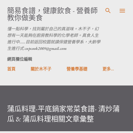
跳到主要內容
簡易食譜，健康飲食 - 營養師
教你做美食
懂一點科學，找到屬於自己的真滋味。木不子，幻
想有一天能夠在廚房教科學的化學老師。真食人生
進行中.....目前返回校園就讀保健營養學系，大齡學
生進行式 cupcook2009@gmail.com
網頁欄位編輯
首頁
關於木不子
營養學基礎
更多…
蒲瓜料理-平底鍋家常菜食譜- 清炒蒲
瓜 & 蒲瓜料理相關文章彙整