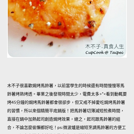
木不子很喜歡焗烤馬鈴薯，以前當學生的時候還有時間慢慢等馬
鈴薯烤熟烤透。畢業之後發現時間太少，電費太多>"<看到動輒要
烤45分鐘的焗烤馬鈴薯都會很卻步，但又戒不掉愛吃焗烤馬鈴薯
的習慣，所以來個精簡平底鍋版！把馬鈴薯切薄減短煎煮時間，
直接在鍋中加熱起司創造焗烤效果，總之，起司跟馬鈴薯的組
合，不論怎麼偷懶都好吃！ps:微波爐是縮短烹調馬鈴薯的方便工