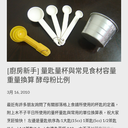
含量超標的跡象。 此外在壓力環境下生長與光線曝曬環境，都可
能引起生物鹼含量倍增，甚至到正常量(每100公克馬鈴薯含2~15
毫克生物鹼)的三倍。 (書中提到的壓力環境下生長，木不子不是
很了解壓力環境的定義，歡迎有種植經驗的朋友分享。) ◆ 馬鈴
薯應該如何正確儲藏？ 1. 放在陰暗角落避免受光線照射持續增加
生物鹼。 2. 別放進冰箱冷藏，低溫冷藏儲存過的馬鈴薯，切開後
烹煮變黑的情形較常溫儲存的馬鈴薯嚴重。 2014/12/12修正，
木不子誤解《食物與廚藝 蔬果、香料、穀物》 P82~85的文字
[廚房新手] 量匙量杯與常見食材容量
意義，請大家掠過這段說法。自己的經驗是冰過的馬鈴薯煮完比
重量換算 酵母粉比例
較容易發黑，但是目前還找不到相關的原因。歡迎大家提供。 3.
若購買大量馬鈴薯，無法快速消耗，木不子建議可以把馬鈴薯洗
3月 16, 2010
淨蒸熟，接著再依據料理需求切塊或壓泥分裝，送入冷凍庫冷
凍。必須注意的是，在馬鈴薯冷凍的過程，水分會與澱粉脫離，
最近有許多朋友詢問了有關部落格上食譜所使用的杯匙的定義，
所以解凍馬鈴薯塊時馬鈴薯會出水，不同的馬鈴薯品種，出水程
附上木不子平日所使用的量杯量匙與常用的單位換算表，祝大家
度不同，可依料理需求選擇；冷凍庫的幸福生活提案一書提到：
烹飪愉快！ 左邊是量匙依序為:1大匙(15cc) 1茶匙(5cc) 1/2茶匙
將馬鈴薯壓成泥，可以改善馬鈴薯解凍後水水軟軟的狀態。木不