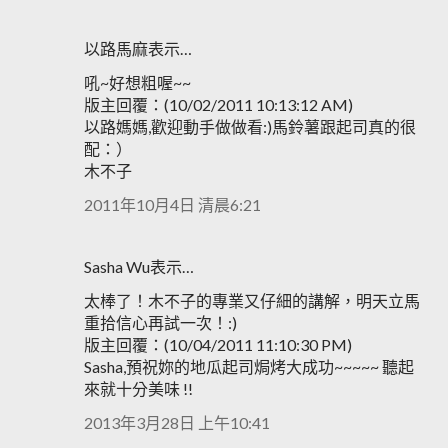
以路馬麻表示…
吼~好想粗喔~~
版主回覆：(10/02/2011 10:13:12 AM)
以路媽媽,歡迎動手做做看:)馬鈴薯跟起司真的很
配：）
木不子
2011年10月4日 清晨6:21
Sasha Wu表示…
太棒了！木不子的專業又仔細的講解，明天立馬
重拾信心再試一次！:)
版主回覆：(10/04/2011 11:10:30 PM)
Sasha,預祝妳的地瓜起司焗烤大成功~~~~~ 聽起
來就十分美味 !!
2013年3月28日 上午10:41