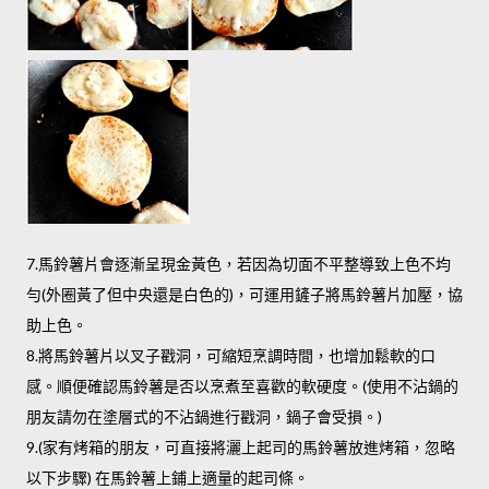
7.馬鈴薯片會逐漸呈現金黃色，若因為切面不平整導致上色不均
勻(外圈黃了但中央還是白色的)，可運用鏟子將馬鈴薯片加壓，協
助上色。
8.將馬鈴薯片以叉子戳洞，可縮短烹調時間，也增加鬆軟的口
感。順便確認馬鈴薯是否以烹煮至喜歡的軟硬度。(使用不沾鍋的
朋友請勿在塗層式的不沾鍋進行戳洞，鍋子會受損。)
9.(家有烤箱的朋友，可直接將灑上起司的馬鈴薯放進烤箱，忽略
以下步驟) 在馬鈴薯上鋪上適量的起司條。