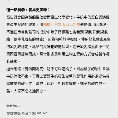
懂一點科學，餐桌更美味：
蛋白質會因為酸鹼性改變而產生化學變化，
牛奶中的蛋白質遇酸
會產生凝結的現象，用
檸檬汁自製ricotta乳酪
便是運用此原理，
不過
在市售乳酪司的成分中除了檸檬酸也會看到"凝乳酵素(凝乳
酶
，使牛乳凝結的酵素
)，因為相較於檸檬酸，使用凝乳酵素產生
的凝乳較穩定，乳酪的風味也較能保留。
過去凝乳酵素由小牛的
第四個胃提煉而成，現今則多是利用生物工程的方式合成製作凝
乳酵素。
過去網路上有傳聞喝完牛奶不可以吃橘子，因為橘子的酸性會讓
牛奶消化不良，事實上要讓牛奶發生完整的凝乳作用必須提供相
當數量的酸，才可達成；此外，相較於檸檬，橘子的酸性並不
強，大家不必太過擔心。
參考資料：
食物與廚藝[奶 蛋 肉 魚] P81, P46