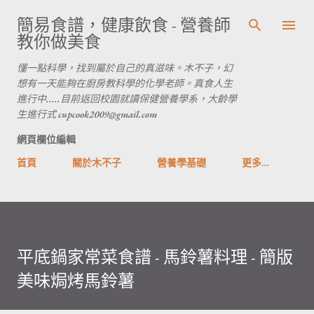
跳到主要內容
簡易食譜，健康飲食 - 營養師
教你做美食
懂一點科學，找到屬於自己的真滋味。木不子，幻
想有一天能夠在廚房教科學的化學老師。真食人生
進行中.....目前返回校園就讀保健營養學系，大齡學
生進行式 cupcook2009@gmail.com
網頁欄位編輯
首頁
關於木不子
營養學基礎
更多…
平底鍋家常菜食譜 - 馬鈴薯料理 - 簡版
美味焗烤馬鈴薯