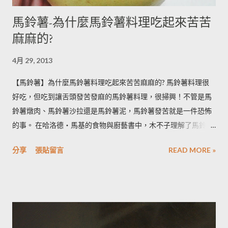
馬鈴薯-為什麼馬鈴薯料理吃起來苦苦
麻麻的?
4月 29, 2013
【馬鈴薯】為什麼馬鈴薯料理吃起來苦苦麻麻的? 馬鈴薯料理很
好吃，但吃到讓舌頭發苦發麻的馬鈴薯料理，很掃興！不管是馬
鈴薯燉肉、馬鈴薯沙拉還是馬鈴薯泥，馬鈴薯發苦就是一件恐怖
的事。 在哈洛德‧馬基的食物與廚藝書中，木不子理解了馬鈴薯
發苦的原因，可以作為避免馬鈴薯地雷的方法，馬鈴薯控必備廚
分享
張貼留言
READ MORE »
房知識！ ◆ 馬鈴薯有苦味正常嗎？ 正常。馬鈴薯以含有大量茄
鹼(又稱龍葵鹼)與卡茄鹼著稱，兩者都是帶苦味的有讀生物鹼，因
此馬鈴薯嘗起來，其實帶有一絲苦味，當生物鹼含量越多， 苦味
也就越強。 ◆ 什麼樣的情況下馬鈴薯的苦味會變明顯？ 光線的
曝曬容易讓生物鹼含量增加，苦味也會變得明顯。由於光線同時
有助於形成葉綠素，因此 當馬鈴薯外觀泛綠，有可能就是生物鹼