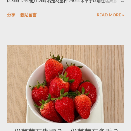
(2.5cc) 1/4茶匙(1.2cc) 右邊為量杯 240cc 木不子以前在瑞典念書
子覺得，壓成泥的馬鈴薯依然還是會出水，只是出水後可以立即
時由於沒有電子秤所以常常參考重量容量的換算表(見下表)。 常
被附近的馬鈴薯泥吸收。 2014/12/12補充from Patty： 1.新鮮現
分享
張貼留言
READ MORE »
用材料容量重量換算表 名稱 1 小匙 (1t) 1 大匙(1T) 1 杯(1cup)
採的馬鈴薯可放在陰暗角落，並蓋黑布避免受光，延緩發芽，避
5cc 15cc 240cc 低筋麵粉 2.5g 7g 120g 高筋麵粉 3g 8g 105g 玉
免增加生物鹼(龍葵鹼)，可放三個月。(PS：市場販售的馬鈴薯，
米粉 2g 7g 90g 杏仁粉 3g 7g 80g 太白粉 3g 9g 120g 奶粉 2.5g
在篩選過成中會進行沖洗，農作物遇水容易發芽，所以無法在角
7g 100g 泡打粉 3.5g 10g --------- 小蘇打粉 3g 9g --------- 塔塔粉
落擺放三個月。...
3.9g --------- --------- 可可粉 2g 6g 80g 乾酵母 3.3g 10g --------- 吉
利丁粉 3.3g 10g 細鹽 4.3g 13g ---------- 細砂糖 4g 13g 170g 粗砂
糖 4g 13g 170g 糖粉 2g 6g 100g 蜂蜜 7g 22g 290g 沙拉油 4g
14g 190g 鮮奶油 5g 15g 200g 奶油 4.5g 14g 205g 酥油 4g 13g
180g 牛奶 6g 17g 210g 煉乳 6g 17.5g 240g 優格 5g 15g 210g 清
水 5g 15g 200g 可可粉 2g 6g 80g 即溶咖啡 2g 6g 70g 葡萄乾 ----
- ------- 170g 引用自 Mami的魔法廚房 ...