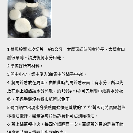
1.將馬鈴薯去皮切片，約1公分，太厚烹調時間會拉長，太薄會口
感很單薄。請洗後將水分甩乾。
2.準備好所有材料。
3.開中小火，鍋中倒入油(集中於鍋子中央)。
4. 將馬鈴薯放在周圍，由於此時的馬鈴薯表面上有水分，所以先
放在鍋上加熱讓水分蒸散，約1分鐘。(亦可先用餐巾紙將水分吸
乾，不過手邊沒有餐巾紙所以免了)
5.聽到鍋中出現水分受熱開始快速蒸散的"ㄔㄔ"聲即可將馬鈴薯與
橄欖油攪拌，盡量讓每片馬鈴薯都可沾到橄欖油。
6. 蓋上鍋蓋轉小火，每四分鐘翻面一次。蓋鍋蓋的目的是為了縮
短烹調時間。重覆此步驟約2次。