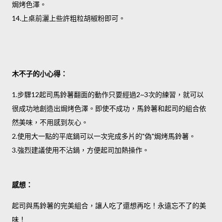
焗烤色澤。
14.上桌前灑上些許粗粒胡椒粉即可。
木不子的小心得：
1.步驟12起司馬鈴薯翻面的動作只要經過2~3次的練習，就可以
很成功地創造出焗烤色澤。即使不成功，馬鈴薯和起司的組合依
然美味，不用感到灰心。
2.使用大一點的平底鍋可以一次完成多片的"偽"焗烤馬鈴薯。
3.強烈建議使用不沾鍋，方便起司加熱操作。
感想：
起司與馬鈴薯的完美組合，讓人吃了還想再吃！永遠忘不了的美
味！