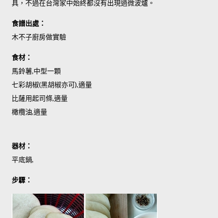
具，不過在台灣家中始終都沒有出現過微波爐。
食譜出處：
木不子廚房做實驗
食材：
馬鈴薯,中型一顆
七彩胡椒(黑胡椒亦可),適量
比薩用起司條,適量
橄欖油,適量
器材：
平底鍋,
步驟：