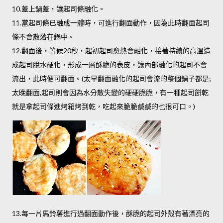
10.蓋上鍋蓋，讓起司條融化。
11.當起司條已融成一體時，可進行翻面動作，因為此時翻面起司
條不會散落在鍋中。
12.翻面後，等候20秒，起初起司愈熱會融化，接著持續的高溫造
成起司脫水硬化，形成一層酥脆的表皮，讓內部融化的起司不會
流出，此時便可翻面。(太早翻面融化的起司會流的整個鍋子都是;
太晚翻面,起司則會因為水分散失變的硬硬脆脆，有一種起司餅乾
就是拿起司條進烤箱烤到乾，吃起來脆脆鹹鹹的也很可口。)
13.每一片馬鈴薯進行過翻面動作後，酥脆的起司外殼有著漂亮的