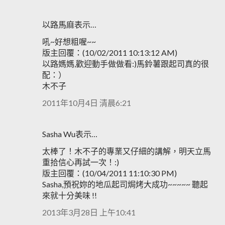
以路馬麻表示…
吼~好想粗喔~~
版主回覆：(10/02/2011 10:13:12 AM)
以路媽媽,歡迎動手做做看:)馬鈴薯跟起司真的很
配：）
木不子
2011年10月4日 清晨6:21
Sasha Wu表示…
太棒了！木不子的專業又仔細的講解，明天立馬
重拾信心再試一次！:)
版主回覆：(10/04/2011 11:10:30 PM)
Sasha,預祝妳的地瓜起司焗烤大成功~~~~~ 聽起
來就十分美味 !!
2013年3月28日 上午10:41