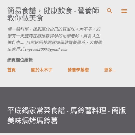
跳到主要內容
簡易食譜，健康飲食 - 營養師
教你做美食
懂一點科學，找到屬於自己的真滋味。木不子，幻
想有一天能夠在廚房教科學的化學老師。真食人生
進行中.....目前返回校園就讀保健營養學系，大齡學
生進行式 cupcook2009@gmail.com
網頁欄位編輯
首頁
關於木不子
營養學基礎
更多…
平底鍋家常菜食譜 - 馬鈴薯料理 - 簡版
美味焗烤馬鈴薯