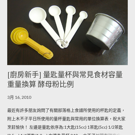
含量超標的跡象。 此外在壓力環境下生長與光線曝曬環境，都可
能引起生物鹼含量倍增，甚至到正常量(每100公克馬鈴薯含2~15
毫克生物鹼)的三倍。 (書中提到的壓力環境下生長，木不子不是
很了解壓力環境的定義，歡迎有種植經驗的朋友分享。) ◆ 馬鈴
薯應該如何正確儲藏？ 1. 放在陰暗角落避免受光線照射持續增加
生物鹼。 2. 別放進冰箱冷藏，低溫冷藏儲存過的馬鈴薯，切開後
烹煮變黑的情形較常溫儲存的馬鈴薯嚴重。 2014/12/12修正，
木不子誤解《食物與廚藝 蔬果、香料、穀物》 P82~85的文字
[廚房新手] 量匙量杯與常見食材容量
意義，請大家掠過這段說法。自己的經驗是冰過的馬鈴薯煮完比
重量換算 酵母粉比例
較容易發黑，但是目前還找不到相關的原因。歡迎大家提供。 3.
若購買大量馬鈴薯，無法快速消耗，木不子建議可以把馬鈴薯洗
3月 16, 2010
淨蒸熟，接著再依據料理需求切塊或壓泥分裝，送入冷凍庫冷
凍。必須注意的是，在馬鈴薯冷凍的過程，水分會與澱粉脫離，
最近有許多朋友詢問了有關部落格上食譜所使用的杯匙的定義，
所以解凍馬鈴薯塊時馬鈴薯會出水，不同的馬鈴薯品種，出水程
附上木不子平日所使用的量杯量匙與常用的單位換算表，祝大家
度不同，可依料理需求選擇；冷凍庫的幸福生活提案一書提到：
烹飪愉快！ 左邊是量匙依序為:1大匙(15cc) 1茶匙(5cc) 1/2茶匙
將馬鈴薯壓成泥，可以改善馬鈴薯解凍後水水軟軟的狀態。木不