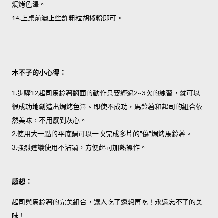
焗烤色澤。
14.上桌前灑上些許粗粒胡椒粉即可。
木不子的小心得：
1.步驟12起司馬鈴薯翻面的動作只要經過2~3次的練習，就可以
很成功地創造出焗烤色澤。即使不成功，馬鈴薯和起司的組合依
然美味，不用感到灰心。
2.使用大一點的平底鍋可以一次完成多片的"偽"焗烤馬鈴薯。
3.強烈建議使用不沾鍋，方便起司加熱操作。
感想：
起司與馬鈴薯的完美組合，讓人吃了還想再吃！永遠忘不了的美
味！