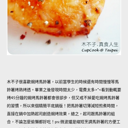
木不子很喜歡焗烤馬鈴薯，以前當學生的時候還有時間慢慢等馬
鈴薯烤熟烤透。畢業之後發現時間太少，電費太多>"<看到動輒要
烤45分鐘的焗烤馬鈴薯都會很卻步，但又戒不掉愛吃焗烤馬鈴薯
的習慣，所以來個精簡平底鍋版！把馬鈴薯切薄減短煎煮時間，
直接在鍋中加熱起司創造焗烤效果，總之，起司跟馬鈴薯的組
合，不論怎麼偷懶都好吃！ps:微波爐是縮短烹調馬鈴薯的方便工