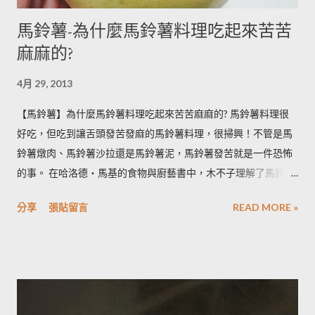
馬鈴薯-為什麼馬鈴薯料理吃起來苦苦
麻麻的?
4月 29, 2013
【馬鈴薯】為什麼馬鈴薯料理吃起來苦苦麻麻的? 馬鈴薯料理很
好吃，但吃到讓舌頭發苦發麻的馬鈴薯料理，很掃興！不管是馬
鈴薯燉肉、馬鈴薯沙拉還是馬鈴薯泥，馬鈴薯發苦就是一件恐怖
的事。 在哈洛德‧馬基的食物與廚藝書中，木不子理解了馬鈴薯
發苦的原因，可以作為避免馬鈴薯地雷的方法，馬鈴薯控必備廚
分享
張貼留言
READ MORE »
房知識！ ◆ 馬鈴薯有苦味正常嗎？ 正常。馬鈴薯以含有大量茄
鹼(又稱龍葵鹼)與卡茄鹼著稱，兩者都是帶苦味的有讀生物鹼，因
此馬鈴薯嘗起來，其實帶有一絲苦味，當生物鹼含量越多， 苦味
也就越強。 ◆ 什麼樣的情況下馬鈴薯的苦味會變明顯？ 光線的
曝曬容易讓生物鹼含量增加，苦味也會變得明顯。由於光線同時
有助於形成葉綠素，因此 當馬鈴薯外觀泛綠，有可能就是生物鹼