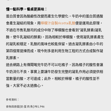
懂一點科學，餐桌更美味：
蛋白質會因為酸鹼性改變而產生化學變化，
牛奶中的蛋白質遇酸
會產生凝結的現象，用
檸檬汁自製ricotta乳酪
便是運用此原理，
不過
在市售乳酪司的成分中除了檸檬酸也會看到"凝乳酵素(凝乳
酶
，使牛乳凝結的酵素
)，因為相較於檸檬酸，使用凝乳酵素產生
的凝乳較穩定，乳酪的風味也較能保留。
過去凝乳酵素由小牛的
第四個胃提煉而成，現今則多是利用生物工程的方式合成製作凝
乳酵素。
過去網路上有傳聞喝完牛奶不可以吃橘子，因為橘子的酸性會讓
牛奶消化不良，事實上要讓牛奶發生完整的凝乳作用必須提供相
當數量的酸，才可達成；此外，相較於檸檬，橘子的酸性並不
強，大家不必太過擔心。
參考資料：
食物與廚藝[奶 蛋 肉 魚] P81, P46