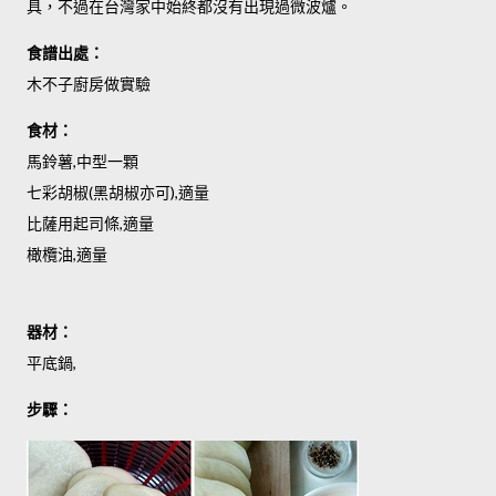
具，不過在台灣家中始終都沒有出現過微波爐。
食譜出處：
木不子廚房做實驗
食材：
馬鈴薯,中型一顆
七彩胡椒(黑胡椒亦可),適量
比薩用起司條,適量
橄欖油,適量
器材：
平底鍋,
步驟：