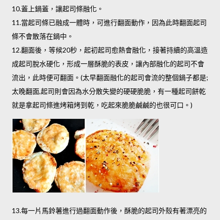
10.蓋上鍋蓋，讓起司條融化。
11.當起司條已融成一體時，可進行翻面動作，因為此時翻面起司
條不會散落在鍋中。
12.翻面後，等候20秒，起初起司愈熱會融化，接著持續的高溫造
成起司脫水硬化，形成一層酥脆的表皮，讓內部融化的起司不會
流出，此時便可翻面。(太早翻面融化的起司會流的整個鍋子都是;
太晚翻面,起司則會因為水分散失變的硬硬脆脆，有一種起司餅乾
就是拿起司條進烤箱烤到乾，吃起來脆脆鹹鹹的也很可口。)
13.每一片馬鈴薯進行過翻面動作後，酥脆的起司外殼有著漂亮的