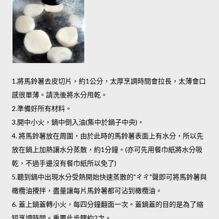
1.將馬鈴薯去皮切片，約1公分，太厚烹調時間會拉長，太薄會口
感很單薄。請洗後將水分甩乾。
2.準備好所有材料。
3.開中小火，鍋中倒入油(集中於鍋子中央)。
4. 將馬鈴薯放在周圍，由於此時的馬鈴薯表面上有水分，所以先
放在鍋上加熱讓水分蒸散，約1分鐘。(亦可先用餐巾紙將水分吸
乾，不過手邊沒有餐巾紙所以免了)
5.聽到鍋中出現水分受熱開始快速蒸散的"ㄔㄔ"聲即可將馬鈴薯與
橄欖油攪拌，盡量讓每片馬鈴薯都可沾到橄欖油。
6. 蓋上鍋蓋轉小火，每四分鐘翻面一次。蓋鍋蓋的目的是為了縮
短烹調時間。重覆此步驟約2次。