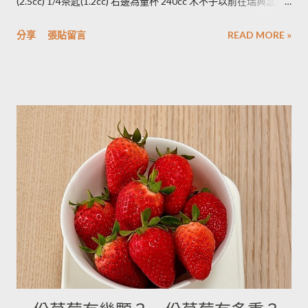
(2.5cc) 1/4茶匙(1.2cc) 右邊為量杯 240cc 木不子以前在瑞典念書
子覺得，壓成泥的馬鈴薯依然還是會出水，只是出水後可以立即
時由於沒有電子秤所以常常參考重量容量的換算表(見下表)。 常
被附近的馬鈴薯泥吸收。 2014/12/12補充from Patty： 1.新鮮現
分享
張貼留言
READ MORE »
用材料容量重量換算表 名稱 1 小匙 (1t) 1 大匙(1T) 1 杯(1cup)
採的馬鈴薯可放在陰暗角落，並蓋黑布避免受光，延緩發芽，避
5cc 15cc 240cc 低筋麵粉 2.5g 7g 120g 高筋麵粉 3g 8g 105g 玉
免增加生物鹼(龍葵鹼)，可放三個月。(PS：市場販售的馬鈴薯，
米粉 2g 7g 90g 杏仁粉 3g 7g 80g 太白粉 3g 9g 120g 奶粉 2.5g
在篩選過成中會進行沖洗，農作物遇水容易發芽，所以無法在角
7g 100g 泡打粉 3.5g 10g --------- 小蘇打粉 3g 9g --------- 塔塔粉
落擺放三個月。...
3.9g --------- --------- 可可粉 2g 6g 80g 乾酵母 3.3g 10g --------- 吉
利丁粉 3.3g 10g 細鹽 4.3g 13g ---------- 細砂糖 4g 13g 170g 粗砂
糖 4g 13g 170g 糖粉 2g 6g 100g 蜂蜜 7g 22g 290g 沙拉油 4g
14g 190g 鮮奶油 5g 15g 200g 奶油 4.5g 14g 205g 酥油 4g 13g
180g 牛奶 6g 17g 210g 煉乳 6g 17.5g 240g 優格 5g 15g 210g 清
水 5g 15g 200g 可可粉 2g 6g 80g 即溶咖啡 2g 6g 70g 葡萄乾 ----
- ------- 170g 引用自 Mami的魔法廚房 ...