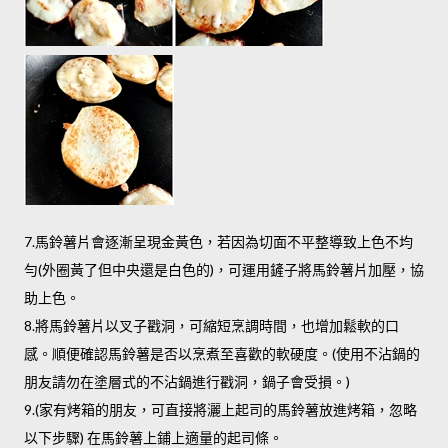
7.馬鈴薯片會逐漸呈現金黃色，若因為切面不平整導致上色不均
勻(外圈黃了但中央還是白色的)，可運用鏟子將馬鈴薯片加壓，協
助上色。
8.將馬鈴薯片以叉子戳洞，可縮短烹調時間，也增加鬆軟的口
感。順便確認馬鈴薯是否以烹煮至喜歡的軟硬度。(使用不沾鍋的
朋友請勿在塗層式的不沾鍋進行戳洞，鍋子會受損。)
9.(家有烤箱的朋友，可直接將灑上起司的馬鈴薯放進烤箱，忽略
以下步驟) 在馬鈴薯上鋪上適量的起司條。