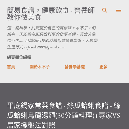
跳到主要內容
簡易食譜，健康飲食 - 營養師
教你做美食
懂一點科學，找到屬於自己的真滋味。木不子，幻
想有一天能夠在廚房教科學的化學老師。真食人生
進行中.....目前返回校園就讀保健營養學系，大齡學
生進行式 cupcook2009@gmail.com
網頁欄位編輯
首頁
關於木不子
營養學基礎
更多…
平底鍋家常菜食譜 - 絲瓜蛤蜊食譜 - 絲
瓜蛤蜊烏龍湯麵(30分鐘料理)+專家VS
居家擺盤法對照