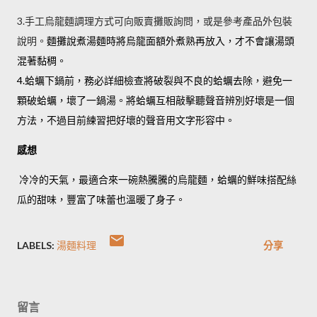
3.手工烏龍麵調理方式可向販賣攤販詢問，或是參考產品外包裝
說明。
麵攤說煮湯麵時將烏龍面額外煮熟再放入，才不會讓湯頭
混著黏稠。
4.蛤蠣下鍋前，務必詳細檢查將破裂與不良的蛤蠣去除，避免一
顆破蛤蠣，壞了一鍋湯。將蛤蠣互相敲擊聽聲音辨別好壞是一個
方法，不過目前練習把好壞的聲音用文字形容中。
感想
冷冷的天氣，最適合來一碗熱騰騰的烏龍麵，蛤蠣的鮮味搭配絲
瓜的甜味，豐富了味蕾也溫暖了身子。
LABELS:
湯麵料理
分享
留言