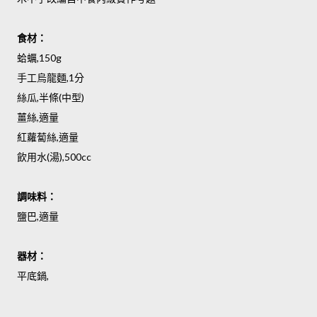
食材：
蛤蠣,150g
手工烏龍麵,1分
絲瓜,半條(中型)
薑絲,適量
紅蘿蔔絲,適量
飲用水(湯),500cc
調味料：
鹽巴,適量
器材：
平底鍋,