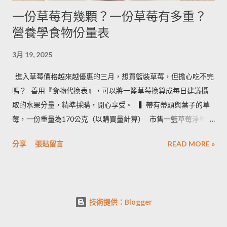
一份草莓有幾顆？一份草莓有多重？
營養學食物份量表
3月 19, 2025
進入草莓價格越來越優惠的三月，想買籃裝草莓，但擔心吃不完
嗎？ ​ 善用『食物代換表』，可以將一籃草莓換算成每日建議攝
取的水果分量，精準採購，開心享受。 ​ ​ ▍帶有蒂頭與葉子的草
莓，一份重量為170公克（以購買量計算） ​ 市售一籃草莓淨重為
2.5台斤＝1.5公斤＝1500公克（平均會有５%的品質淘汰，例如
分享
張貼留言
READ MORE »
損傷、撞傷等狀況） ​ • 1500 × 0.95 ÷ 170＝8.3 約可提供８份水
果 • 照片說明：容器為 260毫升的中式飯碗 ​ ​ ▍按照每日飲食指南
建議 ​ 成人一天攝取２－４份水果。所以我們來看看一籃草莓，
不同家庭成員數，每人一天一份草莓，需要幾天才能吃完： • 一
技術提供：Blogger
家三口：３天內即可享用完畢 • 一家二口：５天內即可享用完畢
• 一家一口：需要９天，強烈建議找朋友分購 • 計算完畢，一籃