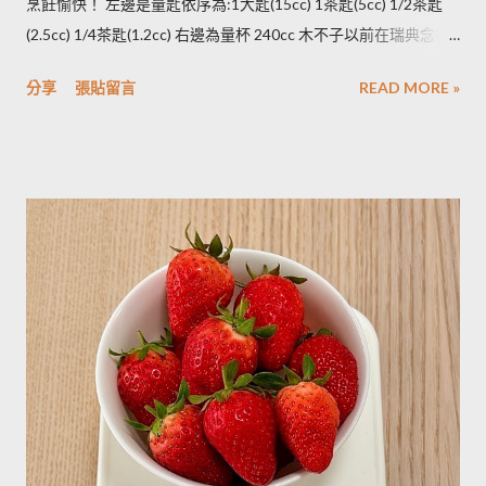
烹飪愉快！ 左邊是量匙依序為:1大匙(15cc) 1茶匙(5cc) 1/2茶匙
將馬鈴薯壓成泥，可以改善馬鈴薯解凍後水水軟軟的狀態。木不
(2.5cc) 1/4茶匙(1.2cc) 右邊為量杯 240cc 木不子以前在瑞典念書
子覺得，壓成泥的馬鈴薯依然還是會出水，只是出水後可以立即
時由於沒有電子秤所以常常參考重量容量的換算表(見下表)。 常
被附近的馬鈴薯泥吸收。 2014/12/12補充from Patty： 1.新鮮現
分享
張貼留言
READ MORE »
用材料容量重量換算表 名稱 1 小匙 (1t) 1 大匙(1T) 1 杯(1cup)
採的馬鈴薯可放在陰暗角落，並蓋黑布避免受光，延緩發芽，避
5cc 15cc 240cc 低筋麵粉 2.5g 7g 120g 高筋麵粉 3g 8g 105g 玉
免增加生物鹼(龍葵鹼)，可放三個月。(PS：市場販售的馬鈴薯，
米粉 2g 7g 90g 杏仁粉 3g 7g 80g 太白粉 3g 9g 120g 奶粉 2.5g
在篩選過成中會進行沖洗，農作物遇水容易發芽，所以無法在角
7g 100g 泡打粉 3.5g 10g --------- 小蘇打粉 3g 9g --------- 塔塔粉
落擺放三個月。...
3.9g --------- --------- 可可粉 2g 6g 80g 乾酵母 3.3g 10g --------- 吉
利丁粉 3.3g 10g 細鹽 4.3g 13g ---------- 細砂糖 4g 13g 170g 粗砂
糖 4g 13g 170g 糖粉 2g 6g 100g 蜂蜜 7g 22g 290g 沙拉油 4g
14g 190g 鮮奶油 5g 15g 200g 奶油 4.5g 14g 205g 酥油 4g 13g
180g 牛奶 6g 17g 210g 煉乳 6g 17.5g 240g 優格 5g 15g 210g 清
水 5g 15g 200g 可可粉 2g 6g 80g 即溶咖啡 2g 6g 70g 葡萄乾 ----
- ------- 170g 引用自 Mami的魔法廚房 ...