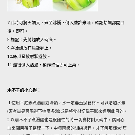
7.此時可將火調大，煮至沸騰，倒入些許米酒，確認蛤蠣都開口
後，即可。
8.擺盤：先將麵放入碗底。
9.將蛤蠣放在烏龍麵上。
10.絲瓜呈放射狀擺放。
11.最後倒入熱湯，稍作整理即可上桌。
木不子的小心得：
1.使用平底鍋煮湯麵或湯類，水一定要蓋過食材。可以增加水量
(須考量是否喝得下這麼多湯)或是將食材切扁平狀來達到此目的。
2.以前木不子煮湯麵也是很隨性的將一切食材倒入碗中，偶爾心
血來潮用筷子整理一下。中餐丙級的訓練過程，才了解那樣太"居