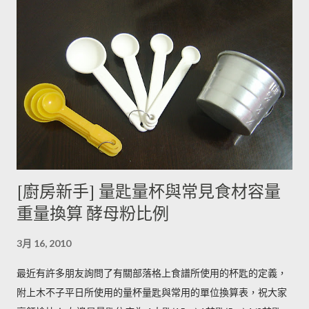
有助於形成葉綠素，因此 當馬鈴薯外觀泛綠，有可能就是生物鹼
含量超標的跡象。 此外在壓力環境下生長與光線曝曬環境，都可
能引起生物鹼含量倍增，甚至到正常量(每100公克馬鈴薯含2~15
毫克生物鹼)的三倍。 (書中提到的壓力環境下生長，木不子不是
很了解壓力環境的定義，歡迎有種植經驗的朋友分享。) ◆ 馬鈴
薯應該如何正確儲藏？ 1. 放在陰暗角落避免受光線照射持續增加
生物鹼。 2. 別放進冰箱冷藏，低溫冷藏儲存過的馬鈴薯，切開後
烹煮變黑的情形較常溫儲存的馬鈴薯嚴重。 2014/12/12修正，
木不子誤解《食物與廚藝 蔬果、香料、穀物》 P82~85的文字
[廚房新手] 量匙量杯與常見食材容量
意義，請大家掠過這段說法。自己的經驗是冰過的馬鈴薯煮完比
重量換算 酵母粉比例
較容易發黑，但是目前還找不到相關的原因。歡迎大家提供。 3.
若購買大量馬鈴薯，無法快速消耗，木不子建議可以把馬鈴薯洗
3月 16, 2010
淨蒸熟，接著再依據料理需求切塊或壓泥分裝，送入冷凍庫冷
凍。必須注意的是，在馬鈴薯冷凍的過程，水分會與澱粉脫離，
最近有許多朋友詢問了有關部落格上食譜所使用的杯匙的定義，
所以解凍馬鈴薯塊時馬鈴薯會出水，不同的馬鈴薯品種，出水程
附上木不子平日所使用的量杯量匙與常用的單位換算表，祝大家
度不同，可依料理需求選擇；冷凍庫的幸福生活提案一書提到：