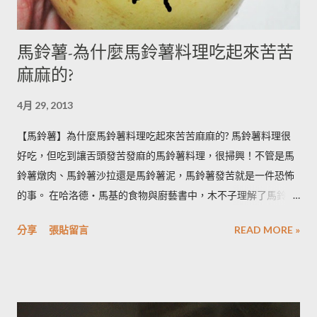
馬鈴薯-為什麼馬鈴薯料理吃起來苦苦
麻麻的?
4月 29, 2013
【馬鈴薯】為什麼馬鈴薯料理吃起來苦苦麻麻的? 馬鈴薯料理很
好吃，但吃到讓舌頭發苦發麻的馬鈴薯料理，很掃興！不管是馬
鈴薯燉肉、馬鈴薯沙拉還是馬鈴薯泥，馬鈴薯發苦就是一件恐怖
的事。 在哈洛德‧馬基的食物與廚藝書中，木不子理解了馬鈴薯
發苦的原因，可以作為避免馬鈴薯地雷的方法，馬鈴薯控必備廚
分享
張貼留言
READ MORE »
房知識！ ◆ 馬鈴薯有苦味正常嗎？ 正常。馬鈴薯以含有大量茄
鹼(又稱龍葵鹼)與卡茄鹼著稱，兩者都是帶苦味的有讀生物鹼，因
此馬鈴薯嘗起來，其實帶有一絲苦味，當生物鹼含量越多， 苦味
也就越強。 ◆ 什麼樣的情況下馬鈴薯的苦味會變明顯？ 光線的
曝曬容易讓生物鹼含量增加，苦味也會變得明顯。由於光線同時