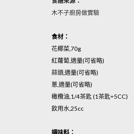
食譜來源：
木不子廚房做實驗
食材：
花椰菜,70g
紅蘿蔔,適量(可省略)
蒜頭,適量(可省略)
蔥,適量(可省略)
橄欖油,1/4茶匙 (1茶匙=5CC)
飲用水,25cc
調味料：