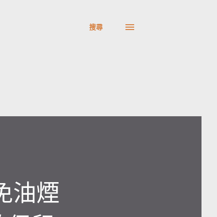
搜尋
 免油煙