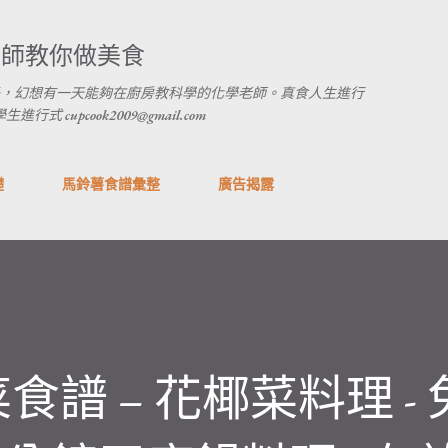
跳到主要內容
養師教你做美食
，幻想有一天能夠在廚房教科學的化學老師。真食人生進行
 cupcook2009@gmail.com
礎
馬鈴薯食譜彙整
廣告揭露
譜 – 花椰菜料理 -