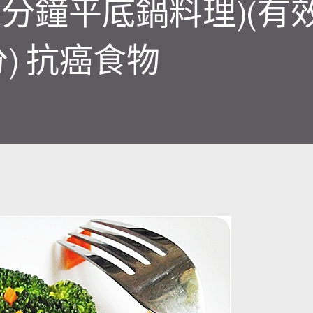
5分鐘平底鍋料理)(有
) 抗癌食物