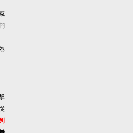
感
們
為
擊
從
列
養