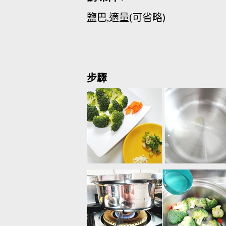
鹽巴,適量(可省略)
步驟