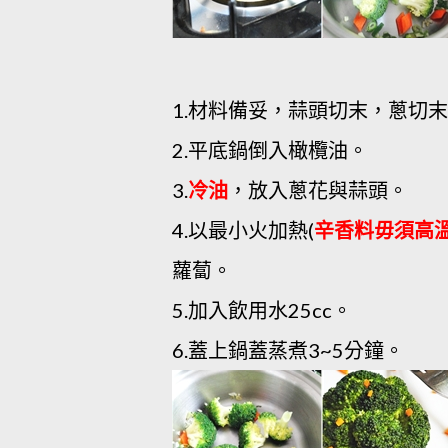
1.材料備妥，蒜頭切末，蔥切
2.平底鍋倒入橄欖油。
3.
冷油
，放入蔥花與蒜頭。
4.以最小火加熱(
辛香料毋須高溫
蘿蔔。
5.加入飲用水25cc。
6.蓋上鍋蓋蒸煮3~5分鐘。