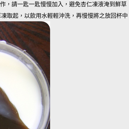
動作，請一匙一匙慢慢加入，避免杏仁凍液淹到鮮草
草凍取起，以飲用水輕輕沖洗，再慢慢將之放回杯中