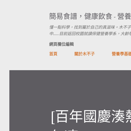
簡易食譜，健康飲食 - 營
懂一點科學，找到屬於自己的真滋味。木不子
中.....目前返回校園就讀保健營養學系，大齡學生進行式
網頁欄位編輯
首頁
關於木不子
營養學基
[百年國慶湊