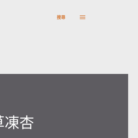
搜尋
草凍杏