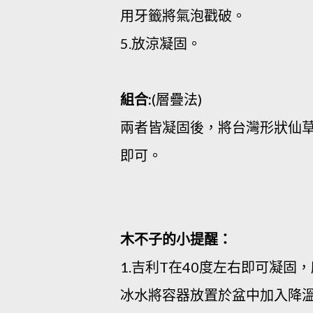
用牙籤將氣泡戳破。
5.放涼凝固。
組合:
(層疊法)
兩者皆凝固後，將台灣形狀仙
即可。
木不子的小提醒：
1.吉利T在40度左右即可凝
冰水將容器放置於盆中加入降