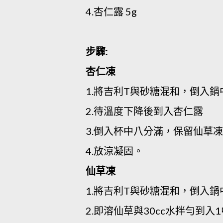
4.杏仁露 5g
步驟:
杏仁凍
1.將吉利T與砂糖混和，倒入鍋
2.待溫度下降後到入杏仁露
3.倒入杯中八分滿，保留仙草
4.放涼凝固。
仙草凍
1.將吉利T與砂糖混和，倒入鍋
2.即溶仙草與30cc水拌勻到入