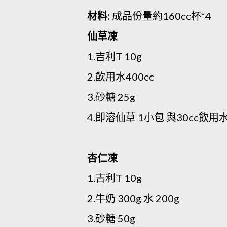
材料:
成品份量約160cc杯*4
仙草凍
1.吉利T 10g
2.飲用水400cc
3.砂糖 25g
4.即溶仙草 1小包 與30cc飲
杏仁凍
1.吉利T 10g
2.牛奶 300g 水 200g
3.砂糖 50g