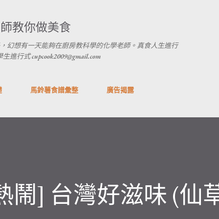
跳到主要內容
養師教你做美食
，幻想有一天能夠在廚房教科學的化學老師。真食人生進行
 cupcook2009@gmail.com
礎
馬鈴薯食譜彙整
廣告揭露
熱鬧] 台灣好滋味 (仙