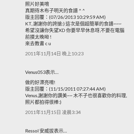
照片好美唷
真期待木布子明天的食譜 ^ ^
版主回覆：(07/26/2013 10:29:59 AM)
KT, 謝謝你的誇搶:) 這次是個超簡單的食譜~~~
希望沒讓你失望XD 你要早早休息呀,不要在電腦
前摸太晚呦 !
來去教書 c u
2011年11月14日 晚上10:23
Venus053表示…
做的好漂亮唷!
版主回覆：(11/15/2011 07:27:44 AM)
Venus,謝謝你的讚美~~ 木不子也很喜歡你的料理,
照片都拍得很棒:)
2011年11月15日 凌晨3:34
Ressol 安威拔表示…