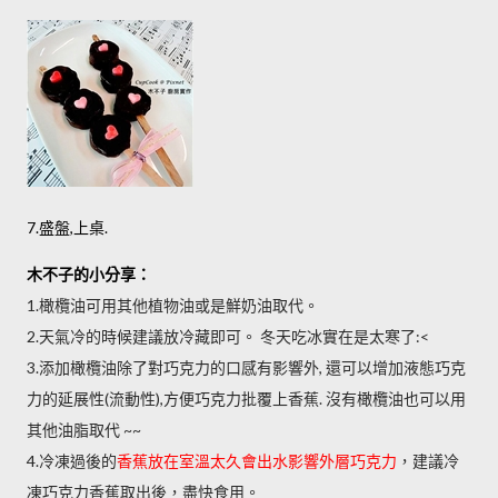
7.盛盤,上桌.
木不子的小分享：
1.橄欖油可用其他植物油或是鮮奶油取代。
2.天氣冷的時候建議放冷藏即可。
冬天吃冰實在是太寒了:<
3.添加橄欖油除了對巧克力的口感有影響外, 還可以增加液態巧克
力的延展性(流動性),方便巧克力批覆上香蕉. 沒有橄欖油也可以用
其他油脂取代 ~~
4.冷凍過後的
香蕉放在室溫太久會出水影響外層巧克力
，建議冷
凍巧克力香蕉取出後，盡快食用。