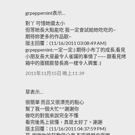
grpeppernint表示…
對丫 可惜她還太小
但等她長大點能吃 我一定會試給她吃吃的~
期待妳更多的作品歐~
版主回覆：(11/16/2011 03:08:49 AM)
grpeppernint,一定一定:) 期待小布丁的成長,看見
小朋友長大是最令人雀躍的事情了~~~ 跟看見烤
箱中的蛋糕膨發長高一樣令人興奮 :)
2011年11月15日 晚上11:39
草表示…
很簡單 而且又很漂亮的點心
幫了我一個大忙^^謝謝你
做吃的對我來說完全不懂
看完後馬上就懂，真是太好了。謝謝
版主回覆：(11/16/2011 04:37:59 PM)