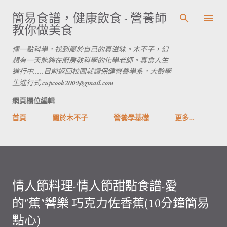
跳到主要內容
簡易食譜，健康飲食 - 營養師
教你做美食
懂一點科學，找到屬於自己的真滋味。木不子，幻
想有一天能夠在廚房教科學的化學老師。真食人生
進行中.....目前返回校園就讀保健營養學系，大齡學
生進行式 cupcook2009@gmail.com
網頁欄位編輯
首頁
關於木不子
營養學基礎
更多…
情人節料理-情人節甜點食譜-愛
的"蕉"響樂 巧克力佐香蕉(10分鐘簡易
點心)