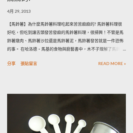
4月 29, 2013
【馬鈴薯】為什麼馬鈴薯料理吃起來苦苦麻麻的? 馬鈴薯料理很
好吃，但吃到讓舌頭發苦發麻的馬鈴薯料理，很掃興！不管是馬
鈴薯燉肉、馬鈴薯沙拉還是馬鈴薯泥，馬鈴薯發苦就是一件恐怖
的事。 在哈洛德‧馬基的食物與廚藝書中，木不子理解了馬鈴薯
發苦的原因，可以作為避免馬鈴薯地雷的方法，馬鈴薯控必備廚
分享
張貼留言
READ MORE »
房知識！ ◆ 馬鈴薯有苦味正常嗎？ 正常。馬鈴薯以含有大量茄
鹼(又稱龍葵鹼)與卡茄鹼著稱，兩者都是帶苦味的有讀生物鹼，因
此馬鈴薯嘗起來，其實帶有一絲苦味，當生物鹼含量越多， 苦味
也就越強。 ◆ 什麼樣的情況下馬鈴薯的苦味會變明顯？ 光線的
曝曬容易讓生物鹼含量增加，苦味也會變得明顯。由於光線同時
有助於形成葉綠素，因此 當馬鈴薯外觀泛綠，有可能就是生物鹼
含量超標的跡象。 此外在壓力環境下生長與光線曝曬環境，都可
能引起生物鹼含量倍增，甚至到正常量(每100公克馬鈴薯含2~15
毫克生物鹼)的三倍。 (書中提到的壓力環境下生長，木不子不是