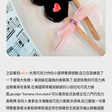
之前看到
elliott
大用巧克力作的小提琴覺得很酷,自己在家練習了
一下發現大失敗:< 看到躲在牆角的香蕉熟了,就把失敗的巧克力再
加熱拿來佐香蕉.在美國常常看到鄰居的小孩在吃巧克力香
蕉,goolge "banana chocolate"可以看到各式各樣五花八門巧克力
香蕉棒,有的人會拿去冷凍變成巧克力香蕉冰淇淋,自己嘗過一次覺
得整隻香蕉冰拿起來喀很滿足但也很痛苦尤其是牙齒比較敏感脆