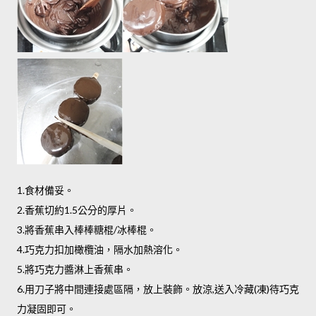
1.食材備妥。
2.香蕉切約1.5公分的厚片。
3.將香蕉串入棒棒糖棍/冰棒棍。
4.巧克力扣加橄欖油，隔水加熱溶化。
5.將巧克力醬淋上香蕉串。
6.用刀子將中間連接處區隔，放上裝飾。放涼,送入冷藏(凍)待巧克
力凝固即可。