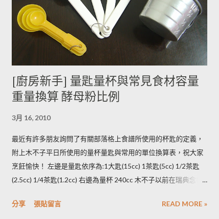
很了解壓力環境的定義，歡迎有種植經驗的朋友分享。) ◆ 馬鈴
薯應該如何正確儲藏？ 1. 放在陰暗角落避免受光線照射持續增加
生物鹼。 2. 別放進冰箱冷藏，低溫冷藏儲存過的馬鈴薯，切開後
烹煮變黑的情形較常溫儲存的馬鈴薯嚴重。 2014/12/12修正，
木不子誤解《食物與廚藝 蔬果、香料、穀物》 P82~85的文字
[廚房新手] 量匙量杯與常見食材容量
意義，請大家掠過這段說法。自己的經驗是冰過的馬鈴薯煮完比
重量換算 酵母粉比例
較容易發黑，但是目前還找不到相關的原因。歡迎大家提供。 3.
若購買大量馬鈴薯，無法快速消耗，木不子建議可以把馬鈴薯洗
3月 16, 2010
淨蒸熟，接著再依據料理需求切塊或壓泥分裝，送入冷凍庫冷
凍。必須注意的是，在馬鈴薯冷凍的過程，水分會與澱粉脫離，
最近有許多朋友詢問了有關部落格上食譜所使用的杯匙的定義，
所以解凍馬鈴薯塊時馬鈴薯會出水，不同的馬鈴薯品種，出水程
附上木不子平日所使用的量杯量匙與常用的單位換算表，祝大家
度不同，可依料理需求選擇；冷凍庫的幸福生活提案一書提到：
烹飪愉快！ 左邊是量匙依序為:1大匙(15cc) 1茶匙(5cc) 1/2茶匙
將馬鈴薯壓成泥，可以改善馬鈴薯解凍後水水軟軟的狀態。木不
(2.5cc) 1/4茶匙(1.2cc) 右邊為量杯 240cc 木不子以前在瑞典念書
子覺得，壓成泥的馬鈴薯依然還是會出水，只是出水後可以立即
時由於沒有電子秤所以常常參考重量容量的換算表(見下表)。 常
被附近的馬鈴薯泥吸收。 2014/12/12補充from Patty： 1.新鮮現
分享
張貼留言
READ MORE »
用材料容量重量換算表 名稱 1 小匙 (1t) 1 大匙(1T) 1 杯(1cup)
採的馬鈴薯可放在陰暗角落，並蓋黑布避免受光，延緩發芽，避