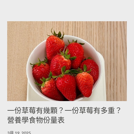
5cc 15cc 240cc 低筋麵粉 2.5g 7g 120g 高筋麵粉 3g 8g 105g 玉
免增加生物鹼(龍葵鹼)，可放三個月。(PS：市場販售的馬鈴薯，
米粉 2g 7g 90g 杏仁粉 3g 7g 80g 太白粉 3g 9g 120g 奶粉 2.5g
在篩選過成中會進行沖洗，農作物遇水容易發芽，所以無法在角
7g 100g 泡打粉 3.5g 10g --------- 小蘇打粉 3g 9g --------- 塔塔粉
落擺放三個月。...
3.9g --------- --------- 可可粉 2g 6g 80g 乾酵母 3.3g 10g --------- 吉
利丁粉 3.3g 10g 細鹽 4.3g 13g ---------- 細砂糖 4g 13g 170g 粗砂
糖 4g 13g 170g 糖粉 2g 6g 100g 蜂蜜 7g 22g 290g 沙拉油 4g
14g 190g 鮮奶油 5g 15g 200g 奶油 4.5g 14g 205g 酥油 4g 13g
180g 牛奶 6g 17g 210g 煉乳 6g 17.5g 240g 優格 5g 15g 210g 清
水 5g 15g 200g 可可粉 2g 6g 80g 即溶咖啡 2g 6g 70g 葡萄乾 ----
- ------- 170g 引用自 Mami的魔法廚房 ...
一份草莓有幾顆？一份草莓有多重？
營養學食物份量表
3月 19, 2025