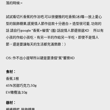
落的時候:<
試試看切片香蕉的作法吧,可以很優雅的吃香蕉(冰)囉~~放上愛心
型的裝飾糖果,感覺情人節作這款十分適合:> 造型很可愛, 功效的
話 請自行google "香蕉+催情" (羞) 話說情人節還很遠XD 所以有
小孩的作給小孩吃，有另一半的作給另一半吃，即使不是情人
節，還是要讓每天的生活都充滿樂趣：）
OS: 作不出小提琴所以硬是要湊個"蕉"響樂XD
食材：
香蕉,1根
65%苦甜巧克力,50g
EV橄欖油,10g
器材：
棒棒糖棍, 裝飾糖果,