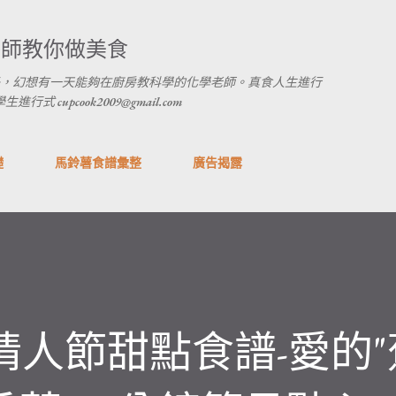
跳到主要內容
養師教你做美食
，幻想有一天能夠在廚房教科學的化學老師。真食人生進行
 cupcook2009@gmail.com
礎
馬鈴薯食譜彙整
廣告揭露
情人節甜點食譜-愛的"