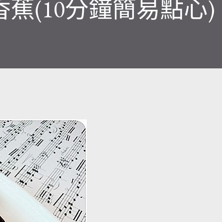
香蕉(10分鐘簡易點心)