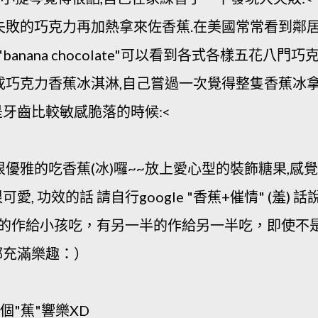
失敗的巧克力再加熱拿來佐香蕉.在美國常常看到鄰
banana chocolate"可以看到各式各樣五花八門巧
成巧克力香蕉冰淇淋,自己嘗過一次覺得整隻香蕉冰
牙齒比較敏感脆落的時候:<
優雅的吃香蕉(冰)囉~~放上愛心型的裝飾糖果,感覺
, 功效的話 請自行google "香蕉+催情" (羞) 話
孩的作給小孩吃，有另一半的作給另一半吃，即使不
都充滿樂趣：）
個"蕉"響樂XD