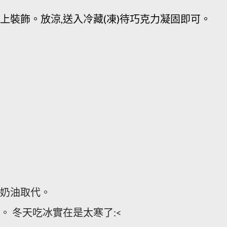
上裝飾。放涼,送入冷藏(凍)待巧克力凝固即可。
鮮奶油取代。
可。
冬天吃冰實在是太寒了:<