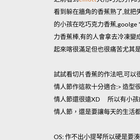
看到躲在牆角的香蕉熟了,就把
的小孩在吃巧克力香蕉,goolge "
力香蕉棒,有的人會拿去冷凍變
起來喀很滿足但也很痛苦尤其是
試試看切片香蕉的作法吧,可以很
情人節作這款十分適合:> 造型很可愛
情人節還很遠XD 所以有小
情人節，還是要讓每天的生活
OS: 作不出小提琴所以硬是要湊