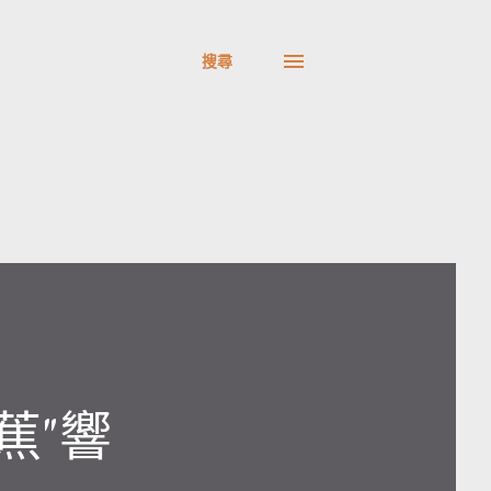
搜尋
蕉"響