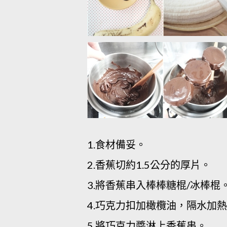
1.食材備妥。
2.香蕉切約1.5公分的厚片。
3.將香蕉串入棒棒糖棍/冰棒棍
4.巧克力扣加橄欖油，隔水加
5.將巧克力醬淋上香蕉串。