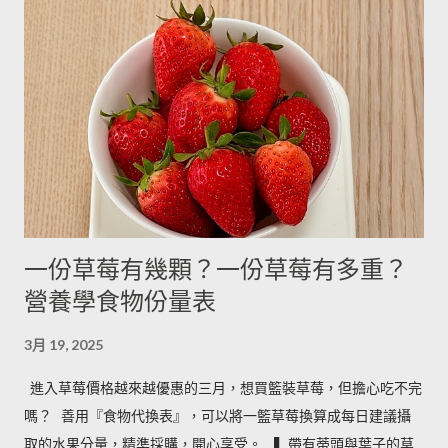
利丁粉 3.3g 10g 細鹽 4.3g 13g ---------- 細砂糖 4g 13g 170g 粗砂
糖 4g 13g 170g 糖粉 2g 6g 100g 蜂蜜 7g 22g 290g 沙拉油 4g
14g 190g 鮮奶油 5g 15g 200g 奶油 4.5g 14g 205g 酥油 4g 13g
180g 牛奶 6g 17g 210g 煉乳 6g 17.5g 240g 優格 5g 15g 210g 清
水 5g 15g 200g 可可粉 2g 6g 80g 即溶咖啡 2g 6g 70g 葡萄乾 ----
- ------- 170g 引用自 Mami的魔法廚房 ...
一份草莓有幾顆？一份草莓有多重？
營養學食物份量表
3月 19, 2025
進入草莓價格越來越優惠的三月，想買籃裝草莓，但擔心吃不完
嗎？ ​ 善用『食物代換表』，可以將一籃草莓換算成每日建議攝
取的水果分量，精準採購，開心享受。 ​ ​ ▍帶有蒂頭與葉子的草