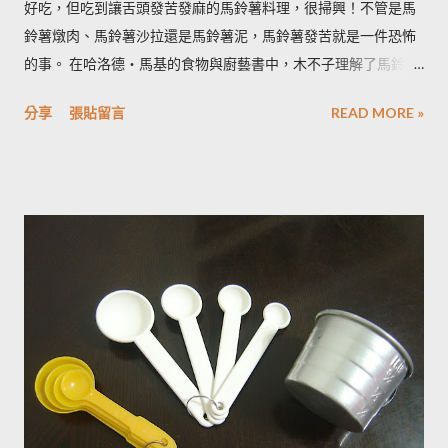
好吃，但吃到讓舌頭發苦發麻的馬鈴薯料理，很掃興！不管是馬
鈴薯燉肉、馬鈴薯沙拉還是馬鈴薯泥，馬鈴薯發苦就是一件恐怖
的事。 在哈洛德‧馬基的食物與廚藝書中，木不子理解了馬鈴薯
發苦的原因，可以作為避免馬鈴薯地雷的方法，馬鈴薯控必備廚
分享
張貼留言
READ MORE »
房知識！ ◆ 馬鈴薯有苦味正常嗎？ 正常。馬鈴薯以含有大量茄
鹼(又稱龍葵鹼)與卡茄鹼著稱，兩者都是帶苦味的有讀生物鹼，因
此馬鈴薯嘗起來，其實帶有一絲苦味，當生物鹼含量越多， 苦味
也就越強。 ◆ 什麼樣的情況下馬鈴薯的苦味會變明顯？ 光線的
曝曬容易讓生物鹼含量增加，苦味也會變得明顯。由於光線同時
有助於形成葉綠素，因此 當馬鈴薯外觀泛綠，有可能就是生物鹼
含量超標的跡象。 此外在壓力環境下生長與光線曝曬環境，都可
能引起生物鹼含量倍增，甚至到正常量(每100公克馬鈴薯含2~15
毫克生物鹼)的三倍。 (書中提到的壓力環境下生長，木不子不是
很了解壓力環境的定義，歡迎有種植經驗的朋友分享。) ◆ 馬鈴
薯應該如何正確儲藏？ 1. 放在陰暗角落避免受光線照射持續增加
生物鹼。 2. 別放進冰箱冷藏，低溫冷藏儲存過的馬鈴薯，切開後