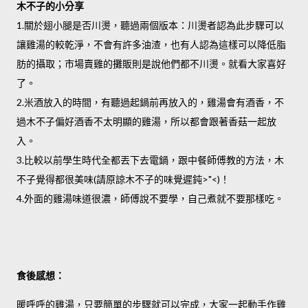
木不子的小分享
1.關於翅小腿是否川燙，聽過兩個版本：川燙者認為此步驟可以
讓雞湯的較乾淨，不會有許多油渣，也有人認為這樣可以降低脂
肪的攝取；市場賣雞的攤販則是說他們都不川燙。就看大家喜好
了。
2.米酒放入的時間，有聽過起鍋前再放入的，雞湯會有酒香，不
過木不子偏好酒香不太明顯的雞湯，所以都會跟著香菇一起放
入。
3.比較以前學生時代全都丟下去電鍋，跟中餐師傅教的方法，木
不子覺得都很美味(請原諒木不子的味覺遲鈍>"<)！
4.外面的雞湯味道很濃，師傅說不要學，自己煮就不要那樣吃。
食後感想：
暖呼呼的雞湯，只要簡單的步驟就可以完成，大家一起動手作雞