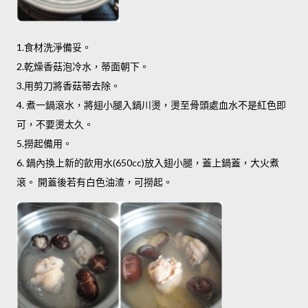
1.食材洗淨備妥。
2.乾燥香菇泡冷水，蒂面朝下。
3.用剪刀將香菇蒂去除。
4. 煮一鍋滾水，將翅小腿入鍋川燙，燙至骨頭處血水不是紅色即
可，不要燙太久。
5.撈起備用。
6. 鍋內換上新的飲用水(650cc)放入翅小腿，蓋上鍋蓋，大火煮
滾。 開蓋後若有白色油渣，可撈起。