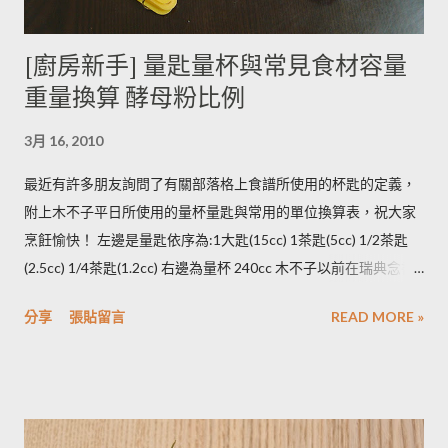
烹煮變黑的情形較常溫儲存的馬鈴薯嚴重。 2014/12/12修正，
木不子誤解《食物與廚藝 蔬果、香料、穀物》 P82~85的文字
[廚房新手] 量匙量杯與常見食材容量
意義，請大家掠過這段說法。自己的經驗是冰過的馬鈴薯煮完比
重量換算 酵母粉比例
較容易發黑，但是目前還找不到相關的原因。歡迎大家提供。 3.
若購買大量馬鈴薯，無法快速消耗，木不子建議可以把馬鈴薯洗
3月 16, 2010
淨蒸熟，接著再依據料理需求切塊或壓泥分裝，送入冷凍庫冷
凍。必須注意的是，在馬鈴薯冷凍的過程，水分會與澱粉脫離，
最近有許多朋友詢問了有關部落格上食譜所使用的杯匙的定義，
所以解凍馬鈴薯塊時馬鈴薯會出水，不同的馬鈴薯品種，出水程
附上木不子平日所使用的量杯量匙與常用的單位換算表，祝大家
度不同，可依料理需求選擇；冷凍庫的幸福生活提案一書提到：
烹飪愉快！ 左邊是量匙依序為:1大匙(15cc) 1茶匙(5cc) 1/2茶匙
將馬鈴薯壓成泥，可以改善馬鈴薯解凍後水水軟軟的狀態。木不
(2.5cc) 1/4茶匙(1.2cc) 右邊為量杯 240cc 木不子以前在瑞典念書
子覺得，壓成泥的馬鈴薯依然還是會出水，只是出水後可以立即
時由於沒有電子秤所以常常參考重量容量的換算表(見下表)。 常
被附近的馬鈴薯泥吸收。 2014/12/12補充from Patty： 1.新鮮現
分享
張貼留言
READ MORE »
用材料容量重量換算表 名稱 1 小匙 (1t) 1 大匙(1T) 1 杯(1cup)
採的馬鈴薯可放在陰暗角落，並蓋黑布避免受光，延緩發芽，避
5cc 15cc 240cc 低筋麵粉 2.5g 7g 120g 高筋麵粉 3g 8g 105g 玉
免增加生物鹼(龍葵鹼)，可放三個月。(PS：市場販售的馬鈴薯，
米粉 2g 7g 90g 杏仁粉 3g 7g 80g 太白粉 3g 9g 120g 奶粉 2.5g
在篩選過成中會進行沖洗，農作物遇水容易發芽，所以無法在角
7g 100g 泡打粉 3.5g 10g --------- 小蘇打粉 3g 9g --------- 塔塔粉
落擺放三個月。...
3.9g --------- --------- 可可粉 2g 6g 80g 乾酵母 3.3g 10g --------- 吉