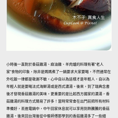
小時後一直對於香菇雞湯、麻油雞、羊肉爐的料理有著"老人
家"食物的印象，除非是媽媽煮了一鍋要求大家要喝，不然通常在
外吃飯一律都是敬謝不敏，心中自以為這樣才是年輕人，自以為
年輕人就是要喝法式海鮮湯或是西式濃湯。後來，到了瑞典念書
後才發現香菇雞湯的美味，更重要的是比起西方國家的濃湯，香
菇雞湯的料理方式簡易了許多！當時常常會在出門前把所有材料
準備好，丟進電鍋中，中午回家休息就可以享用到熱騰騰的香菇
雞湯。後來回台灣後從中餐師傅那學到的香菇雞湯多了一些細