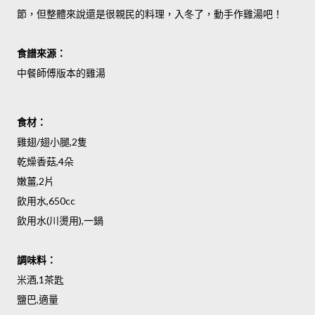
節，但整體來說還是很親民的料理，入冬了，動手作雞湯吧！
食譜來源：
中餐師傅版本的雞湯
食材：
雞翅/翅小腿,2隻
乾燥香菇,4朵
嫩薑,2片
飲用水,650cc
飲用水(川燙用),一鍋
調味料：
米酒,1茶匙
鹽巴,適量