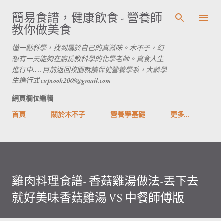
跳到主要內容
簡易食譜，健康飲食 - 營養師
教你做美食
懂一點科學，找到屬於自己的真滋味。木不子，幻
想有一天能夠在廚房教科學的化學老師。真食人生
進行中.....目前返回校園就讀保健營養學系，大齡學
生進行式 cupcook2009@gmail.com
網頁欄位編輯
首頁
關於木不子
營養學基礎
更多…
雞肉料理食譜- 香菇雞湯做法-丟下去
就好美味香菇雞湯 VS 中餐師傅版