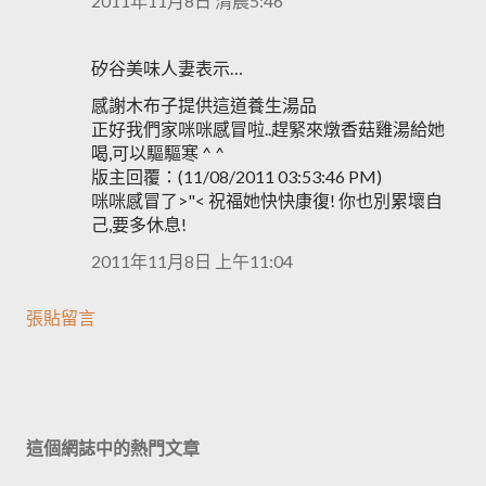
2011年11月8日 清晨5:46
矽谷美味人妻表示…
感謝木布子提供這道養生湯品
正好我們家咪咪感冒啦..趕緊來燉香菇雞湯給她
喝,可以驅驅寒 ^ ^
版主回覆：(11/08/2011 03:53:46 PM)
咪咪感冒了>"< 祝福她快快康復! 你也別累壞自
己,要多休息!
2011年11月8日 上午11:04
張貼留言
這個網誌中的熱門文章