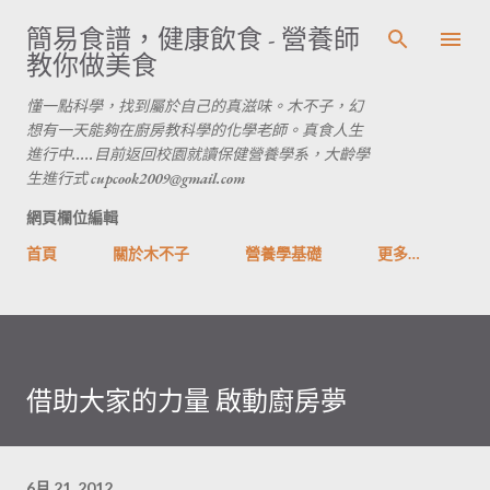
跳到主要內容
簡易食譜，健康飲食 - 營養師
教你做美食
懂一點科學，找到屬於自己的真滋味。木不子，幻
想有一天能夠在廚房教科學的化學老師。真食人生
進行中.....目前返回校園就讀保健營養學系，大齡學
生進行式 cupcook2009@gmail.com
網頁欄位編輯
首頁
關於木不子
營養學基礎
更多…
借助大家的力量 啟動廚房夢
6月 21, 2012