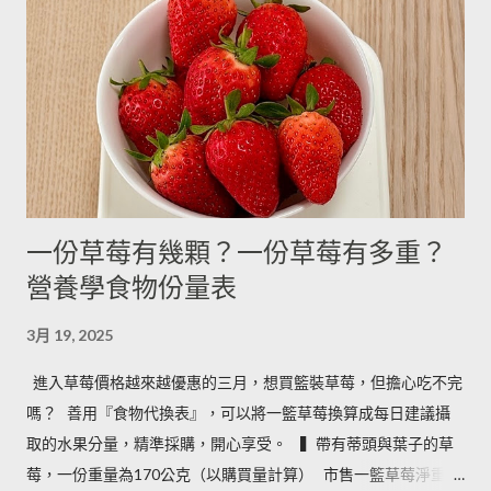
糖 4g 13g 170g 糖粉 2g 6g 100g 蜂蜜 7g 22g 290g 沙拉油 4g
14g 190g 鮮奶油 5g 15g 200g 奶油 4.5g 14g 205g 酥油 4g 13g
180g 牛奶 6g 17g 210g 煉乳 6g 17.5g 240g 優格 5g 15g 210g 清
水 5g 15g 200g 可可粉 2g 6g 80g 即溶咖啡 2g 6g 70g 葡萄乾 ----
- ------- 170g 引用自 Mami的魔法廚房 ...
一份草莓有幾顆？一份草莓有多重？
營養學食物份量表
3月 19, 2025
進入草莓價格越來越優惠的三月，想買籃裝草莓，但擔心吃不完
嗎？ ​ 善用『食物代換表』，可以將一籃草莓換算成每日建議攝
取的水果分量，精準採購，開心享受。 ​ ​ ▍帶有蒂頭與葉子的草
莓，一份重量為170公克（以購買量計算） ​ 市售一籃草莓淨重為