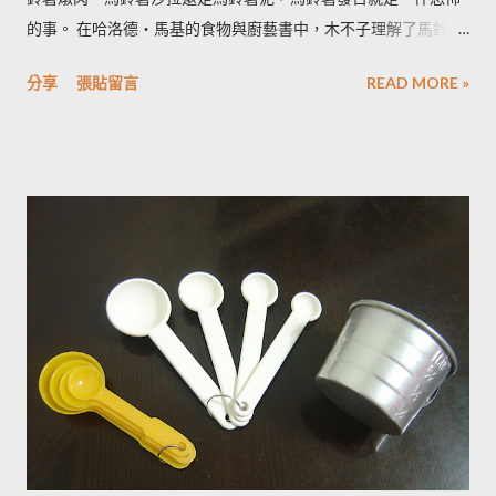
的事。 在哈洛德‧馬基的食物與廚藝書中，木不子理解了馬鈴薯
發苦的原因，可以作為避免馬鈴薯地雷的方法，馬鈴薯控必備廚
分享
張貼留言
READ MORE »
房知識！ ◆ 馬鈴薯有苦味正常嗎？ 正常。馬鈴薯以含有大量茄
鹼(又稱龍葵鹼)與卡茄鹼著稱，兩者都是帶苦味的有讀生物鹼，因
此馬鈴薯嘗起來，其實帶有一絲苦味，當生物鹼含量越多， 苦味
也就越強。 ◆ 什麼樣的情況下馬鈴薯的苦味會變明顯？ 光線的
曝曬容易讓生物鹼含量增加，苦味也會變得明顯。由於光線同時
有助於形成葉綠素，因此 當馬鈴薯外觀泛綠，有可能就是生物鹼
含量超標的跡象。 此外在壓力環境下生長與光線曝曬環境，都可
能引起生物鹼含量倍增，甚至到正常量(每100公克馬鈴薯含2~15
毫克生物鹼)的三倍。 (書中提到的壓力環境下生長，木不子不是
很了解壓力環境的定義，歡迎有種植經驗的朋友分享。) ◆ 馬鈴
薯應該如何正確儲藏？ 1. 放在陰暗角落避免受光線照射持續增加
生物鹼。 2. 別放進冰箱冷藏，低溫冷藏儲存過的馬鈴薯，切開後
烹煮變黑的情形較常溫儲存的馬鈴薯嚴重。 2014/12/12修正，
木不子誤解《食物與廚藝 蔬果、香料、穀物》 P82~85的文字