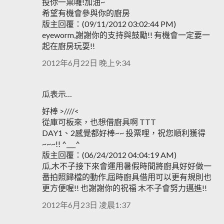
投你一票囉!加油~
希望有機會參與你的廚房
版主回覆：(09/11/2012 03:02:44 PM)
eyeworm,謝謝你的支持與鼓勵!! 有機會一定要一
起在廚房玩耍!!
2012年6月22日 晚上9:34
瓜表示…
好棒 >////<
從庫可板來，也想借廚具啊 TTT
DAY1、2感覺都好棒~~ 投票哩，祝您順利獲得
~~~!! ^___^
版主回覆：(06/24/2012 04:04:19 AM)
瓜,木不子接下來會運用暑假時間將廚具好好做一
番拍照歸檔的動作,屆時廚具借用可以更有規則也
更方便喔!! 也謝謝你的祝福 木不子會努力邁進!!
2012年6月23日 凌晨1:37