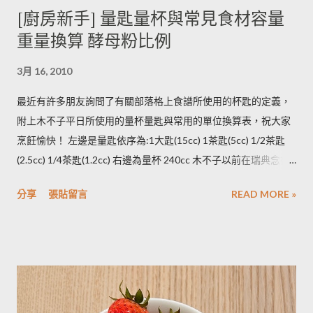
[廚房新手] 量匙量杯與常見食材容量
意義，請大家掠過這段說法。自己的經驗是冰過的馬鈴薯煮完比
重量換算 酵母粉比例
較容易發黑，但是目前還找不到相關的原因。歡迎大家提供。 3.
若購買大量馬鈴薯，無法快速消耗，木不子建議可以把馬鈴薯洗
3月 16, 2010
淨蒸熟，接著再依據料理需求切塊或壓泥分裝，送入冷凍庫冷
凍。必須注意的是，在馬鈴薯冷凍的過程，水分會與澱粉脫離，
最近有許多朋友詢問了有關部落格上食譜所使用的杯匙的定義，
所以解凍馬鈴薯塊時馬鈴薯會出水，不同的馬鈴薯品種，出水程
附上木不子平日所使用的量杯量匙與常用的單位換算表，祝大家
度不同，可依料理需求選擇；冷凍庫的幸福生活提案一書提到：
烹飪愉快！ 左邊是量匙依序為:1大匙(15cc) 1茶匙(5cc) 1/2茶匙
將馬鈴薯壓成泥，可以改善馬鈴薯解凍後水水軟軟的狀態。木不
(2.5cc) 1/4茶匙(1.2cc) 右邊為量杯 240cc 木不子以前在瑞典念書
子覺得，壓成泥的馬鈴薯依然還是會出水，只是出水後可以立即
時由於沒有電子秤所以常常參考重量容量的換算表(見下表)。 常
被附近的馬鈴薯泥吸收。 2014/12/12補充from Patty： 1.新鮮現
分享
張貼留言
READ MORE »
用材料容量重量換算表 名稱 1 小匙 (1t) 1 大匙(1T) 1 杯(1cup)
採的馬鈴薯可放在陰暗角落，並蓋黑布避免受光，延緩發芽，避
5cc 15cc 240cc 低筋麵粉 2.5g 7g 120g 高筋麵粉 3g 8g 105g 玉
免增加生物鹼(龍葵鹼)，可放三個月。(PS：市場販售的馬鈴薯，
米粉 2g 7g 90g 杏仁粉 3g 7g 80g 太白粉 3g 9g 120g 奶粉 2.5g
在篩選過成中會進行沖洗，農作物遇水容易發芽，所以無法在角
7g 100g 泡打粉 3.5g 10g --------- 小蘇打粉 3g 9g --------- 塔塔粉
落擺放三個月。...
3.9g --------- --------- 可可粉 2g 6g 80g 乾酵母 3.3g 10g --------- 吉
利丁粉 3.3g 10g 細鹽 4.3g 13g ---------- 細砂糖 4g 13g 170g 粗砂