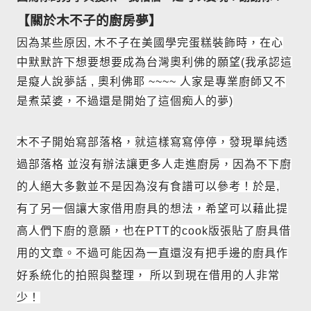
【關於木不子的廚房夢】
因為某些原因, 木不子在美國學完蛋糕裝飾時，在心
中默默許下想要想要成為台灣奧利佛的願望(我承認這
是癡人說夢話 , 奧利佛耶 ~~~~ 人家是專業廚師又不
是煮菜婆，不過還是開始了這個痴人的夢)
木不子開始寫部落格，就這樣寫寫停停，發現單純透
過部落格 並沒有辦法讓更多人走進廚房，因為不下廚
的人
絕大多數並不是因為沒有食譜可以參考！
於是,
有了另一個讓大家借用廚具的想法，希望可以藉此提
高人們下廚的意願
，也在PTT的cook版張貼了廚具借
用的文章。
不過可能因為一直還沒有把手邊的廚具作
好系統化的拍照與整理， 所以到現在
借用的人非常
少！