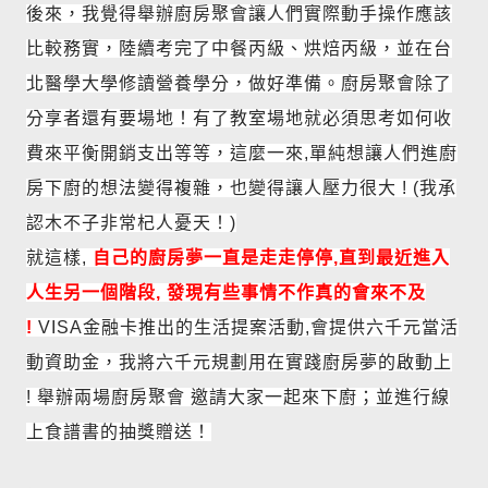
後來，我覺得舉辦廚房聚會讓人們實際動手操作應該
比較務實，陸續考完了中餐丙
級、烘焙丙級，並在台
北醫學大學修讀營養學分，做好準備。廚房聚會除了
分享者還有要場地！有了教室場地就
必須思考如何收
費來平衡開銷支出等等，這麼一來,單純想讓人們進廚
房下廚的想法變得複雜，也變得讓人壓
力很大 !
(我承
認木不子非常杞人憂天！)
就這樣,
自己的廚房夢一直是走走停停,直到最近進入
人生另一個階段, 發現有些事情不作
真的會來不及
!
VISA金融卡推出的生活提案活動,會提供六千元當活
動資助金
，我將六千元規劃用在實踐廚房夢的啟動上
!
舉辦兩場廚房聚會 邀請大家一起來下廚；並進行線
上食譜書的抽獎贈送！