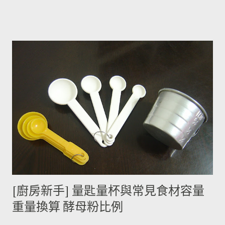
鹼(又稱龍葵鹼)與卡茄鹼著稱，兩者都是帶苦味的有讀生物鹼，因
此馬鈴薯嘗起來，其實帶有一絲苦味，當生物鹼含量越多， 苦味
也就越強。 ◆ 什麼樣的情況下馬鈴薯的苦味會變明顯？ 光線的
曝曬容易讓生物鹼含量增加，苦味也會變得明顯。由於光線同時
有助於形成葉綠素，因此 當馬鈴薯外觀泛綠，有可能就是生物鹼
含量超標的跡象。 此外在壓力環境下生長與光線曝曬環境，都可
能引起生物鹼含量倍增，甚至到正常量(每100公克馬鈴薯含2~15
毫克生物鹼)的三倍。 (書中提到的壓力環境下生長，木不子不是
很了解壓力環境的定義，歡迎有種植經驗的朋友分享。) ◆ 馬鈴
薯應該如何正確儲藏？ 1. 放在陰暗角落避免受光線照射持續增加
生物鹼。 2. 別放進冰箱冷藏，低溫冷藏儲存過的馬鈴薯，切開後
烹煮變黑的情形較常溫儲存的馬鈴薯嚴重。 2014/12/12修正，
木不子誤解《食物與廚藝 蔬果、香料、穀物》 P82~85的文字
[廚房新手] 量匙量杯與常見食材容量
意義，請大家掠過這段說法。自己的經驗是冰過的馬鈴薯煮完比
重量換算 酵母粉比例
較容易發黑，但是目前還找不到相關的原因。歡迎大家提供。 3.
若購買大量馬鈴薯，無法快速消耗，木不子建議可以把馬鈴薯洗