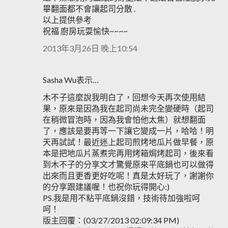
畢翻面都不會讓起司分散 .
以上提供參考
祝福 廚房玩耍愉快~~~~
2013年3月26日 晚上10:54
Sasha Wu表示…
木不子這麼說我明白了，回想今天再次使用結
果，原來是因為我在起司尚未完全變硬時（起司
在稍微冒泡時，因為我會怕他太焦）就想翻面
了，應該是要再等一下讓它變成一片，哈哈！明
天再試試！最近迷上起司煎烤地瓜片做早餐，原
本是把地瓜片蒸煮完再用烤箱焗烤起司，後來看
到木不子的分享文才驚覺原來平底鍋也可以做得
出來而且更香更好吃呢！真是太好玩了，謝謝你
的分享跟建議喔！也祝你玩得開心:)
PS.我是用不粘平底鍋沒錯，技術待加強啦呵
呵！
版主回覆：(03/27/2013 02:09:34 PM)