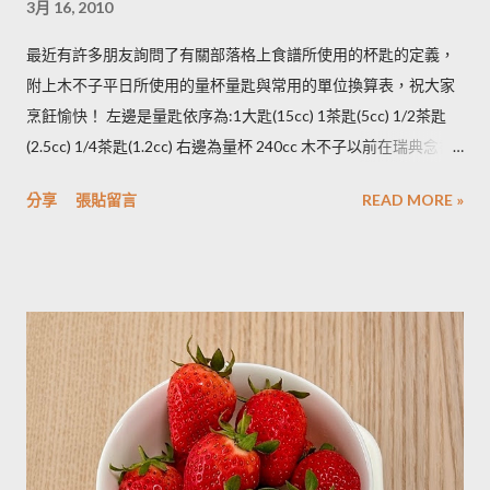
3月 16, 2010
淨蒸熟，接著再依據料理需求切塊或壓泥分裝，送入冷凍庫冷
凍。必須注意的是，在馬鈴薯冷凍的過程，水分會與澱粉脫離，
最近有許多朋友詢問了有關部落格上食譜所使用的杯匙的定義，
所以解凍馬鈴薯塊時馬鈴薯會出水，不同的馬鈴薯品種，出水程
附上木不子平日所使用的量杯量匙與常用的單位換算表，祝大家
度不同，可依料理需求選擇；冷凍庫的幸福生活提案一書提到：
烹飪愉快！ 左邊是量匙依序為:1大匙(15cc) 1茶匙(5cc) 1/2茶匙
將馬鈴薯壓成泥，可以改善馬鈴薯解凍後水水軟軟的狀態。木不
(2.5cc) 1/4茶匙(1.2cc) 右邊為量杯 240cc 木不子以前在瑞典念書
子覺得，壓成泥的馬鈴薯依然還是會出水，只是出水後可以立即
時由於沒有電子秤所以常常參考重量容量的換算表(見下表)。 常
被附近的馬鈴薯泥吸收。 2014/12/12補充from Patty： 1.新鮮現
分享
張貼留言
READ MORE »
用材料容量重量換算表 名稱 1 小匙 (1t) 1 大匙(1T) 1 杯(1cup)
採的馬鈴薯可放在陰暗角落，並蓋黑布避免受光，延緩發芽，避
5cc 15cc 240cc 低筋麵粉 2.5g 7g 120g 高筋麵粉 3g 8g 105g 玉
免增加生物鹼(龍葵鹼)，可放三個月。(PS：市場販售的馬鈴薯，
米粉 2g 7g 90g 杏仁粉 3g 7g 80g 太白粉 3g 9g 120g 奶粉 2.5g
在篩選過成中會進行沖洗，農作物遇水容易發芽，所以無法在角
7g 100g 泡打粉 3.5g 10g --------- 小蘇打粉 3g 9g --------- 塔塔粉
落擺放三個月。...
3.9g --------- --------- 可可粉 2g 6g 80g 乾酵母 3.3g 10g --------- 吉
利丁粉 3.3g 10g 細鹽 4.3g 13g ---------- 細砂糖 4g 13g 170g 粗砂
糖 4g 13g 170g 糖粉 2g 6g 100g 蜂蜜 7g 22g 290g 沙拉油 4g
14g 190g 鮮奶油 5g 15g 200g 奶油 4.5g 14g 205g 酥油 4g 13g
180g 牛奶 6g 17g 210g 煉乳 6g 17.5g 240g 優格 5g 15g 210g 清
水 5g 15g 200g 可可粉 2g 6g 80g 即溶咖啡 2g 6g 70g 葡萄乾 ----