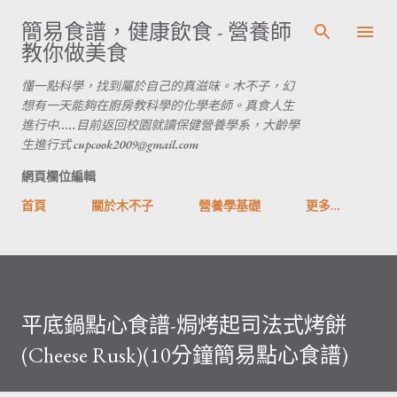
跳到主要內容
簡易食譜，健康飲食 - 營養師
教你做美食
懂一點科學，找到屬於自己的真滋味。木不子，幻
想有一天能夠在廚房教科學的化學老師。真食人生
進行中.....目前返回校園就讀保健營養學系，大齡學
生進行式 cupcook2009@gmail.com
網頁欄位編輯
首頁
關於木不子
營養學基礎
更多…
平底鍋點心食譜-焗烤起司法式烤餅
(Cheese Rusk)(10分鐘簡易點心食譜)