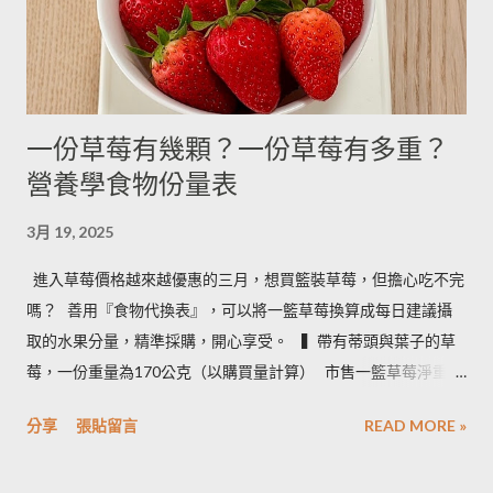
- ------- 170g 引用自 Mami的魔法廚房 ...
一份草莓有幾顆？一份草莓有多重？
營養學食物份量表
3月 19, 2025
進入草莓價格越來越優惠的三月，想買籃裝草莓，但擔心吃不完
嗎？ ​ 善用『食物代換表』，可以將一籃草莓換算成每日建議攝
取的水果分量，精準採購，開心享受。 ​ ​ ▍帶有蒂頭與葉子的草
莓，一份重量為170公克（以購買量計算） ​ 市售一籃草莓淨重為
2.5台斤＝1.5公斤＝1500公克（平均會有５%的品質淘汰，例如
分享
張貼留言
READ MORE »
損傷、撞傷等狀況） ​ • 1500 × 0.95 ÷ 170＝8.3 約可提供８份水
果 • 照片說明：容器為 260毫升的中式飯碗 ​ ​ ▍按照每日飲食指南