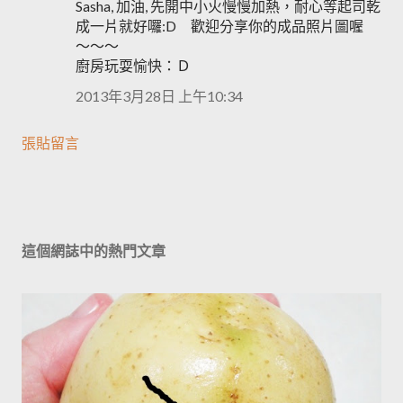
Sasha, 加油, 先開中小火慢慢加熱，耐心等起司乾
成一片就好囉:D 歡迎分享你的成品照片圖喔
～～～
廚房玩耍愉快：Ｄ
2013年3月28日 上午10:34
張貼留言
這個網誌中的熱門文章