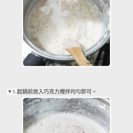
起鍋前放入巧克力攪拌均勻即可。
▼5.