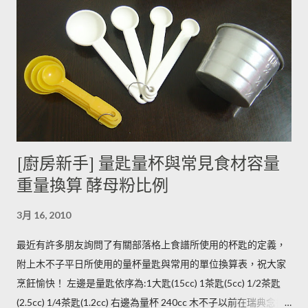
含量超標的跡象。 此外在壓力環境下生長與光線曝曬環境，都可
能引起生物鹼含量倍增，甚至到正常量(每100公克馬鈴薯含2~15
毫克生物鹼)的三倍。 (書中提到的壓力環境下生長，木不子不是
很了解壓力環境的定義，歡迎有種植經驗的朋友分享。) ◆ 馬鈴
薯應該如何正確儲藏？ 1. 放在陰暗角落避免受光線照射持續增加
生物鹼。 2. 別放進冰箱冷藏，低溫冷藏儲存過的馬鈴薯，切開後
烹煮變黑的情形較常溫儲存的馬鈴薯嚴重。 2014/12/12修正，
木不子誤解《食物與廚藝 蔬果、香料、穀物》 P82~85的文字
[廚房新手] 量匙量杯與常見食材容量
意義，請大家掠過這段說法。自己的經驗是冰過的馬鈴薯煮完比
重量換算 酵母粉比例
較容易發黑，但是目前還找不到相關的原因。歡迎大家提供。 3.
若購買大量馬鈴薯，無法快速消耗，木不子建議可以把馬鈴薯洗
3月 16, 2010
淨蒸熟，接著再依據料理需求切塊或壓泥分裝，送入冷凍庫冷
凍。必須注意的是，在馬鈴薯冷凍的過程，水分會與澱粉脫離，
最近有許多朋友詢問了有關部落格上食譜所使用的杯匙的定義，
所以解凍馬鈴薯塊時馬鈴薯會出水，不同的馬鈴薯品種，出水程
附上木不子平日所使用的量杯量匙與常用的單位換算表，祝大家
度不同，可依料理需求選擇；冷凍庫的幸福生活提案一書提到：
烹飪愉快！ 左邊是量匙依序為:1大匙(15cc) 1茶匙(5cc) 1/2茶匙
將馬鈴薯壓成泥，可以改善馬鈴薯解凍後水水軟軟的狀態。木不
(2.5cc) 1/4茶匙(1.2cc) 右邊為量杯 240cc 木不子以前在瑞典念書