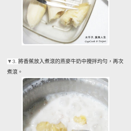
將香蕉放入煮滾的燕麥牛奶中攪拌均勻，再次
▼3.
煮滾。