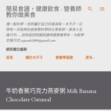
跳到主要內容
簡易食譜，健康飲食 - 營養師
教你做美食
懂一點科學，找到屬於自己的真滋味。木不子，幻
想有一天能夠在廚房教科學的化學老師。真食人生
進行中.....目前返回校園就讀保健營養學系，大齡學
生進行式 cupcook2009@gmail.com
網頁欄位編輯
首頁
關於木不子
營養學基礎
更多…
牛奶香蕉巧克力燕麥粥 Milk Banana
Chocolate Oatmeal