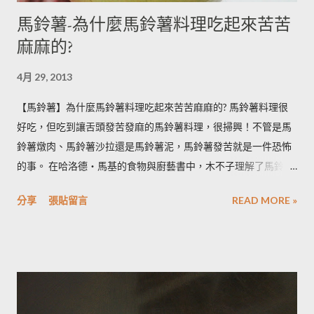
馬鈴薯-為什麼馬鈴薯料理吃起來苦苦
麻麻的?
4月 29, 2013
【馬鈴薯】為什麼馬鈴薯料理吃起來苦苦麻麻的? 馬鈴薯料理很
好吃，但吃到讓舌頭發苦發麻的馬鈴薯料理，很掃興！不管是馬
鈴薯燉肉、馬鈴薯沙拉還是馬鈴薯泥，馬鈴薯發苦就是一件恐怖
的事。 在哈洛德‧馬基的食物與廚藝書中，木不子理解了馬鈴薯
發苦的原因，可以作為避免馬鈴薯地雷的方法，馬鈴薯控必備廚
分享
張貼留言
READ MORE »
房知識！ ◆ 馬鈴薯有苦味正常嗎？ 正常。馬鈴薯以含有大量茄
鹼(又稱龍葵鹼)與卡茄鹼著稱，兩者都是帶苦味的有讀生物鹼，因
此馬鈴薯嘗起來，其實帶有一絲苦味，當生物鹼含量越多， 苦味
也就越強。 ◆ 什麼樣的情況下馬鈴薯的苦味會變明顯？ 光線的
曝曬容易讓生物鹼含量增加，苦味也會變得明顯。由於光線同時
有助於形成葉綠素，因此 當馬鈴薯外觀泛綠，有可能就是生物鹼