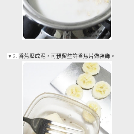
香蕉壓成泥，可預留些許香蕉片做裝飾。
▼2.