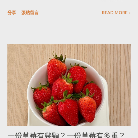
子覺得，壓成泥的馬鈴薯依然還是會出水，只是出水後可以立即
時由於沒有電子秤所以常常參考重量容量的換算表(見下表)。 常
被附近的馬鈴薯泥吸收。 2014/12/12補充from Patty： 1.新鮮現
分享
張貼留言
READ MORE »
用材料容量重量換算表 名稱 1 小匙 (1t) 1 大匙(1T) 1 杯(1cup)
採的馬鈴薯可放在陰暗角落，並蓋黑布避免受光，延緩發芽，避
5cc 15cc 240cc 低筋麵粉 2.5g 7g 120g 高筋麵粉 3g 8g 105g 玉
免增加生物鹼(龍葵鹼)，可放三個月。(PS：市場販售的馬鈴薯，
米粉 2g 7g 90g 杏仁粉 3g 7g 80g 太白粉 3g 9g 120g 奶粉 2.5g
在篩選過成中會進行沖洗，農作物遇水容易發芽，所以無法在角
7g 100g 泡打粉 3.5g 10g --------- 小蘇打粉 3g 9g --------- 塔塔粉
落擺放三個月。...
3.9g --------- --------- 可可粉 2g 6g 80g 乾酵母 3.3g 10g --------- 吉
利丁粉 3.3g 10g 細鹽 4.3g 13g ---------- 細砂糖 4g 13g 170g 粗砂
糖 4g 13g 170g 糖粉 2g 6g 100g 蜂蜜 7g 22g 290g 沙拉油 4g
14g 190g 鮮奶油 5g 15g 200g 奶油 4.5g 14g 205g 酥油 4g 13g
180g 牛奶 6g 17g 210g 煉乳 6g 17.5g 240g 優格 5g 15g 210g 清
水 5g 15g 200g 可可粉 2g 6g 80g 即溶咖啡 2g 6g 70g 葡萄乾 ----
- ------- 170g 引用自 Mami的魔法廚房 ...
一份草莓有幾顆？一份草莓有多重？