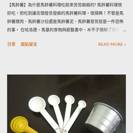
【馬鈴薯】為什麼馬鈴薯料理吃起來苦苦麻麻的? 馬鈴薯料理很
好吃，但吃到讓舌頭發苦發麻的馬鈴薯料理，很掃興！不管是馬
鈴薯燉肉、馬鈴薯沙拉還是馬鈴薯泥，馬鈴薯發苦就是一件恐怖
的事。 在哈洛德‧馬基的食物與廚藝書中，木不子理解了馬鈴薯
發苦的原因，可以作為避免馬鈴薯地雷的方法，馬鈴薯控必備廚
分享
張貼留言
READ MORE »
房知識！ ◆ 馬鈴薯有苦味正常嗎？ 正常。馬鈴薯以含有大量茄
鹼(又稱龍葵鹼)與卡茄鹼著稱，兩者都是帶苦味的有讀生物鹼，因
此馬鈴薯嘗起來，其實帶有一絲苦味，當生物鹼含量越多， 苦味
也就越強。 ◆ 什麼樣的情況下馬鈴薯的苦味會變明顯？ 光線的
曝曬容易讓生物鹼含量增加，苦味也會變得明顯。由於光線同時
有助於形成葉綠素，因此 當馬鈴薯外觀泛綠，有可能就是生物鹼
含量超標的跡象。 此外在壓力環境下生長與光線曝曬環境，都可
能引起生物鹼含量倍增，甚至到正常量(每100公克馬鈴薯含2~15
毫克生物鹼)的三倍。 (書中提到的壓力環境下生長，木不子不是
很了解壓力環境的定義，歡迎有種植經驗的朋友分享。) ◆ 馬鈴
薯應該如何正確儲藏？ 1. 放在陰暗角落避免受光線照射持續增加