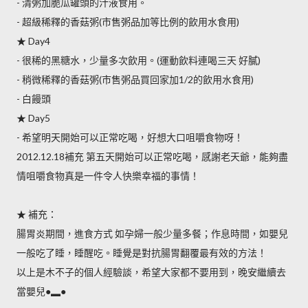
- 清粥加脆瓜罐頭的汁液食用。
- 超級稀釋的香菇粥(市售粥品加等比例的飲用水食用)
★ Day4
- 很稀的黑糖水，少量多次飲用。(運動飲料連喝三天 好膩)
- 稍微稀釋的香菇粥(市售粥品買回家加1/2的飲用水食用)
- 白饅頭
★ Day5
- 希望明天開始可以正常吃喝，好想大口咀嚼食物呀！
2012.12.18補充 第五天開始可以正常吃喝，感謝老天爺，能夠盡
情咀嚼食物真是一件令人快樂幸福的事情！
★ 補充：
腸胃炎期間，進食方式 如孕婦一般少量多餐；作息時間，如嬰兒
一般吃了睡，睡醒吃。睡覺是對抗腸胃翻覆最有效的方法！
以上是木不子的個人經驗談，希望大家都不要用到，晚安繼續去
當嬰兒●▂●