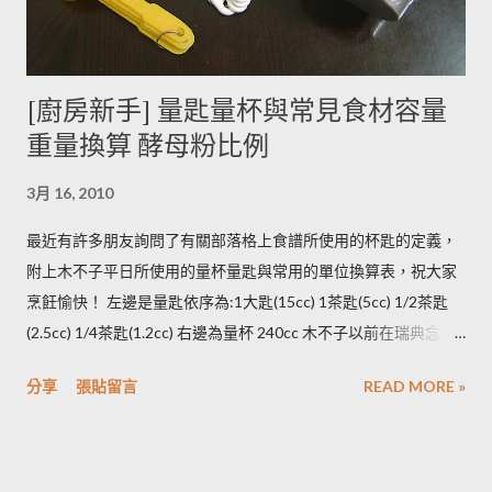
生物鹼。 2. 別放進冰箱冷藏，低溫冷藏儲存過的馬鈴薯，切開後
烹煮變黑的情形較常溫儲存的馬鈴薯嚴重。 2014/12/12修正，
木不子誤解《食物與廚藝 蔬果、香料、穀物》 P82~85的文字
[廚房新手] 量匙量杯與常見食材容量
意義，請大家掠過這段說法。自己的經驗是冰過的馬鈴薯煮完比
重量換算 酵母粉比例
較容易發黑，但是目前還找不到相關的原因。歡迎大家提供。 3.
若購買大量馬鈴薯，無法快速消耗，木不子建議可以把馬鈴薯洗
3月 16, 2010
淨蒸熟，接著再依據料理需求切塊或壓泥分裝，送入冷凍庫冷
凍。必須注意的是，在馬鈴薯冷凍的過程，水分會與澱粉脫離，
最近有許多朋友詢問了有關部落格上食譜所使用的杯匙的定義，
所以解凍馬鈴薯塊時馬鈴薯會出水，不同的馬鈴薯品種，出水程
附上木不子平日所使用的量杯量匙與常用的單位換算表，祝大家
度不同，可依料理需求選擇；冷凍庫的幸福生活提案一書提到：
烹飪愉快！ 左邊是量匙依序為:1大匙(15cc) 1茶匙(5cc) 1/2茶匙
將馬鈴薯壓成泥，可以改善馬鈴薯解凍後水水軟軟的狀態。木不
(2.5cc) 1/4茶匙(1.2cc) 右邊為量杯 240cc 木不子以前在瑞典念書
子覺得，壓成泥的馬鈴薯依然還是會出水，只是出水後可以立即
時由於沒有電子秤所以常常參考重量容量的換算表(見下表)。 常
被附近的馬鈴薯泥吸收。 2014/12/12補充from Patty： 1.新鮮現
分享
張貼留言
READ MORE »
用材料容量重量換算表 名稱 1 小匙 (1t) 1 大匙(1T) 1 杯(1cup)
採的馬鈴薯可放在陰暗角落，並蓋黑布避免受光，延緩發芽，避
5cc 15cc 240cc 低筋麵粉 2.5g 7g 120g 高筋麵粉 3g 8g 105g 玉
免增加生物鹼(龍葵鹼)，可放三個月。(PS：市場販售的馬鈴薯，
米粉 2g 7g 90g 杏仁粉 3g 7g 80g 太白粉 3g 9g 120g 奶粉 2.5g
在篩選過成中會進行沖洗，農作物遇水容易發芽，所以無法在角
7g 100g 泡打粉 3.5g 10g --------- 小蘇打粉 3g 9g --------- 塔塔粉