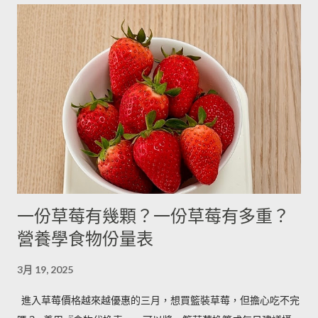
落擺放三個月。...
3.9g --------- --------- 可可粉 2g 6g 80g 乾酵母 3.3g 10g --------- 吉
利丁粉 3.3g 10g 細鹽 4.3g 13g ---------- 細砂糖 4g 13g 170g 粗砂
糖 4g 13g 170g 糖粉 2g 6g 100g 蜂蜜 7g 22g 290g 沙拉油 4g
14g 190g 鮮奶油 5g 15g 200g 奶油 4.5g 14g 205g 酥油 4g 13g
180g 牛奶 6g 17g 210g 煉乳 6g 17.5g 240g 優格 5g 15g 210g 清
水 5g 15g 200g 可可粉 2g 6g 80g 即溶咖啡 2g 6g 70g 葡萄乾 ----
- ------- 170g 引用自 Mami的魔法廚房 ...
一份草莓有幾顆？一份草莓有多重？
營養學食物份量表
3月 19, 2025
進入草莓價格越來越優惠的三月，想買籃裝草莓，但擔心吃不完