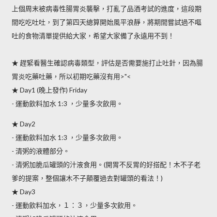
上個周末被病毒性腸胃炎襲擊，打亂了品酒考試的進度，這段期
間吃吃吐吐，到了第四天總算開始風平浪靜，將期間嘗試過不嘔
吐的食物清單提供給大家，希望大家備了永遠用不到！
★ 趕緊看醫生確認病毒類型，評估是否需要施打止吐針，因為腸
胃炎吃藥吐藥，所以初期吃藥沒有用>"<
★ Day1 (晚上發作) Friday
- 運動飲料加水 1:3 ，少量多次飲用。
★ Day2
- 運動飲料加水 1:3 ，少量多次飲用。
- 清粥的液體部分。
- 清粥加脆瓜罐頭的汁液食用。(開胃不反胃的好搭配！木不子老
爹的提案，整個讓木不子顛覆過去對罐頭的看法！)
★ Day3
- 運動飲料加水，１：３，少量多次飲用。