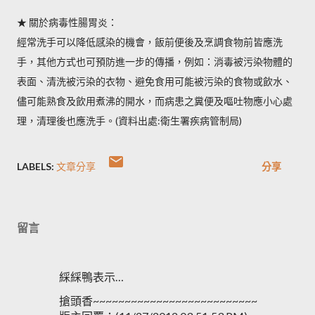
★ 關於病毒性腸胃炎：
經常洗手可以降低感染的機會，飯前便後及烹調食物前皆應洗
手，其他方式也可預防進一步的傳播，例如：消毒被污染物體的
表面、清洗被污染的衣物、避免食用可能被污染的食物或飲水、
儘可能熟食及飲用煮沸的開水，而病患之糞便及嘔吐物應小心處
理，清理後也應洗手。(資料出處:衛生署疾病管制局)
LABELS:
文章分享
分享
留言
綵綵鴨表示…
搶頭香~~~~~~~~~~~~~~~~~~~~~~~~~~