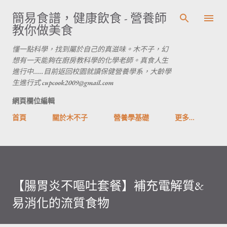
跳到主要內容
簡易食譜，健康飲食 - 營養師
教你做美食
懂一點科學，找到屬於自己的真滋味。木不子，幻
想有一天能夠在廚房教科學的化學老師。真食人生
進行中.....目前返回校園就讀保健營養學系，大齡學
生進行式 cupcook2009@gmail.com
網頁欄位編輯
首頁
關於木不子
營養學基礎
更多…
【腸胃炎不嘔吐套餐】補充電解質&
易消化的流質食物