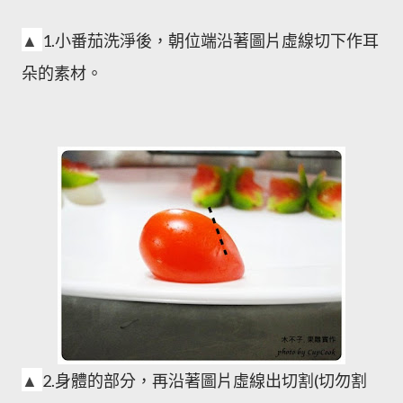
▲
1.
小番茄洗淨後，朝位端沿著圖片虛線切下作耳
朵的素材。
▲
2.
身體的部分，再沿著圖片虛線出切割(切勿割