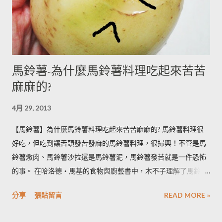
馬鈴薯-為什麼馬鈴薯料理吃起來苦苦
麻麻的?
4月 29, 2013
【馬鈴薯】為什麼馬鈴薯料理吃起來苦苦麻麻的? 馬鈴薯料理很
好吃，但吃到讓舌頭發苦發麻的馬鈴薯料理，很掃興！不管是馬
鈴薯燉肉、馬鈴薯沙拉還是馬鈴薯泥，馬鈴薯發苦就是一件恐怖
的事。 在哈洛德‧馬基的食物與廚藝書中，木不子理解了馬鈴薯
發苦的原因，可以作為避免馬鈴薯地雷的方法，馬鈴薯控必備廚
分享
張貼留言
READ MORE »
房知識！ ◆ 馬鈴薯有苦味正常嗎？ 正常。馬鈴薯以含有大量茄
鹼(又稱龍葵鹼)與卡茄鹼著稱，兩者都是帶苦味的有讀生物鹼，因