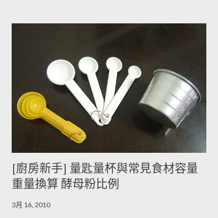
此馬鈴薯嘗起來，其實帶有一絲苦味，當生物鹼含量越多， 苦味
也就越強。 ◆ 什麼樣的情況下馬鈴薯的苦味會變明顯？ 光線的
曝曬容易讓生物鹼含量增加，苦味也會變得明顯。由於光線同時
有助於形成葉綠素，因此 當馬鈴薯外觀泛綠，有可能就是生物鹼
含量超標的跡象。 此外在壓力環境下生長與光線曝曬環境，都可
能引起生物鹼含量倍增，甚至到正常量(每100公克馬鈴薯含2~15
毫克生物鹼)的三倍。 (書中提到的壓力環境下生長，木不子不是
很了解壓力環境的定義，歡迎有種植經驗的朋友分享。) ◆ 馬鈴
薯應該如何正確儲藏？ 1. 放在陰暗角落避免受光線照射持續增加
生物鹼。 2. 別放進冰箱冷藏，低溫冷藏儲存過的馬鈴薯，切開後
烹煮變黑的情形較常溫儲存的馬鈴薯嚴重。 2014/12/12修正，
木不子誤解《食物與廚藝 蔬果、香料、穀物》 P82~85的文字
[廚房新手] 量匙量杯與常見食材容量
意義，請大家掠過這段說法。自己的經驗是冰過的馬鈴薯煮完比
重量換算 酵母粉比例
較容易發黑，但是目前還找不到相關的原因。歡迎大家提供。 3.
若購買大量馬鈴薯，無法快速消耗，木不子建議可以把馬鈴薯洗
3月 16, 2010
淨蒸熟，接著再依據料理需求切塊或壓泥分裝，送入冷凍庫冷