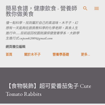
跳到主要內容
簡易食譜，健康飲食 - 營養師
教你做美食
懂一點科學，找到屬於自己的真滋味。木不子，幻
想有一天能夠在廚房教科學的化學老師。真食人生
進行中.....目前返回校園就讀保健營養學系，大齡學
生進行式 cupcook2009@gmail.com
網頁欄位編輯
首頁
關於木不子
營養學基礎
更多…
【食物裝飾】超可愛番茄兔子 Cute
Tomato Rabbits