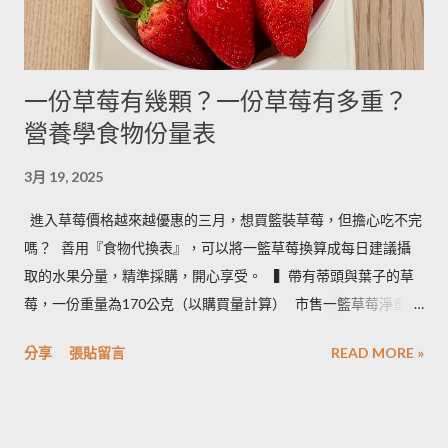
一份草莓有幾顆？一份草莓有多重？
營養學食物份量表
3月 19, 2025
進入草莓價格越來越優惠的三月，想買籃裝草莓，但擔心吃不完
嗎？ ​ 善用『食物代換表』，可以將一籃草莓換算成每日建議攝
取的水果分量，精準採購，開心享受。 ​ ​ ▍帶有蒂頭與葉子的草
莓，一份重量為170公克（以購買量計算） ​ 市售一籃草莓淨重為
2.5台斤＝1.5公斤＝1500公克（平均會有５%的品質淘汰，例如
分享
張貼留言
READ MORE »
損傷、撞傷等狀況） ​ • 1500 × 0.95 ÷ 170＝8.3 約可提供８份水
果 • 照片說明：容器為 260毫升的中式飯碗 ​ ​ ▍按照每日飲食指南
建議 ​ 成人一天攝取２－４份水果。所以我們來看看一籃草莓，
不同家庭成員數，每人一天一份草莓，需要幾天才能吃完： • 一