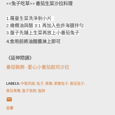
<<兔子吃草>> 番茄生菜沙拉料理
1.羅曼生菜洗淨剝小片
2.橄欖油與醋 3:1 再加入些許海鹽拌勻
3.盤子先鋪上生菜再放上小番茄兔子
4.食用前將油醋醬淋上即可
《延伸閱讀》
番茄裝飾 - 愛心小番茄起司沙拉
LABELS:
中餐丙級
兔子
果雕
果雕兔子
番茄兔子
番茄果雕
盤子裝飾
盤飾
分享