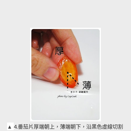
▲
4.
番茄片厚端朝上，薄端朝下，沿黑色虛線切割