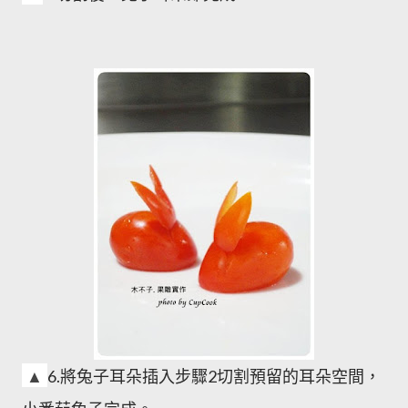
▲
6.
將兔子耳朵插入步驟2切割預留的耳朵空間，