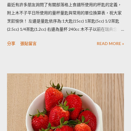
凍。必須注意的是，在馬鈴薯冷凍的過程，水分會與澱粉脫離，
最近有許多朋友詢問了有關部落格上食譜所使用的杯匙的定義，
所以解凍馬鈴薯塊時馬鈴薯會出水，不同的馬鈴薯品種，出水程
附上木不子平日所使用的量杯量匙與常用的單位換算表，祝大家
度不同，可依料理需求選擇；冷凍庫的幸福生活提案一書提到：
烹飪愉快！ 左邊是量匙依序為:1大匙(15cc) 1茶匙(5cc) 1/2茶匙
將馬鈴薯壓成泥，可以改善馬鈴薯解凍後水水軟軟的狀態。木不
(2.5cc) 1/4茶匙(1.2cc) 右邊為量杯 240cc 木不子以前在瑞典念書
子覺得，壓成泥的馬鈴薯依然還是會出水，只是出水後可以立即
時由於沒有電子秤所以常常參考重量容量的換算表(見下表)。 常
被附近的馬鈴薯泥吸收。 2014/12/12補充from Patty： 1.新鮮現
分享
張貼留言
READ MORE »
用材料容量重量換算表 名稱 1 小匙 (1t) 1 大匙(1T) 1 杯(1cup)
採的馬鈴薯可放在陰暗角落，並蓋黑布避免受光，延緩發芽，避
5cc 15cc 240cc 低筋麵粉 2.5g 7g 120g 高筋麵粉 3g 8g 105g 玉
免增加生物鹼(龍葵鹼)，可放三個月。(PS：市場販售的馬鈴薯，
米粉 2g 7g 90g 杏仁粉 3g 7g 80g 太白粉 3g 9g 120g 奶粉 2.5g
在篩選過成中會進行沖洗，農作物遇水容易發芽，所以無法在角
7g 100g 泡打粉 3.5g 10g --------- 小蘇打粉 3g 9g --------- 塔塔粉
落擺放三個月。...
3.9g --------- --------- 可可粉 2g 6g 80g 乾酵母 3.3g 10g --------- 吉
利丁粉 3.3g 10g 細鹽 4.3g 13g ---------- 細砂糖 4g 13g 170g 粗砂
糖 4g 13g 170g 糖粉 2g 6g 100g 蜂蜜 7g 22g 290g 沙拉油 4g
14g 190g 鮮奶油 5g 15g 200g 奶油 4.5g 14g 205g 酥油 4g 13g
180g 牛奶 6g 17g 210g 煉乳 6g 17.5g 240g 優格 5g 15g 210g 清
水 5g 15g 200g 可可粉 2g 6g 80g 即溶咖啡 2g 6g 70g 葡萄乾 ----
- ------- 170g 引用自 Mami的魔法廚房 ...