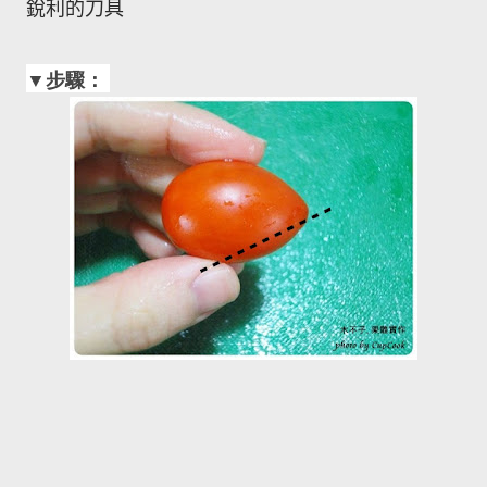
銳利的刀具
步驟：
▼