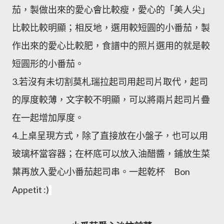
茄，製做出來的愛心會比較瘦，愛心的「美人尖」
比較比較明顯；相反地，選用較短圓的小番茄，製
作出來的愛心比較肥，食譜中的照片選用的就是較
短圓形的小番茄。
3.若沒有未切割莫札瑞拉起司用起司片取代，起司
的厚度較薄，文字較不明顯，可以將兩片起司片疊
在一起增加厚度。
4.上桌呈現方式，除了直接放在小盤子，也可以用
玻璃杯當容器；在杯底可以放入油醋醬，鋪放生菜
葉再放入愛心小番茄起司串。一起乾杯 Bon
Appetit :)