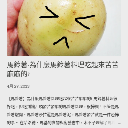
馬鈴薯-為什麼馬鈴薯料理吃起來苦苦
麻麻的?
4月 29, 2013
【馬鈴薯】為什麼馬鈴薯料理吃起來苦苦麻麻的? 馬鈴薯料理很
好吃，但吃到讓舌頭發苦發麻的馬鈴薯料理，很掃興！不管是馬
鈴薯燉肉、馬鈴薯沙拉還是馬鈴薯泥，馬鈴薯發苦就是一件恐怖
的事。 在哈洛德‧馬基的食物與廚藝書中，木不子理解了馬鈴薯