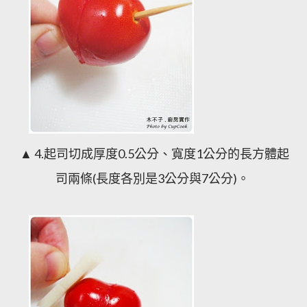
▲ 4.起司切成厚度0.5公分、寬度1公分的長方體起
司兩條(長度各別是3公分與7公分)。