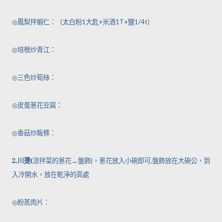
◎
鳳梨拌蝦仁：（太白粉
1
大匙
+
米酒
1T+
鹽
1/4t
）
◎
培根炒青江：
◎
三色炒筍絲：
◎
皮蛋蔥花豆腐：
◎
香菇炒粄條：
2.
川燙
(
涼拌菜的蔥花
→
盤飾
)
，蔥花放入小碗即可
,
盤飾放在大碗公，到
入冷開水，放在乾淨的高處
◎
粉蒸肉片：