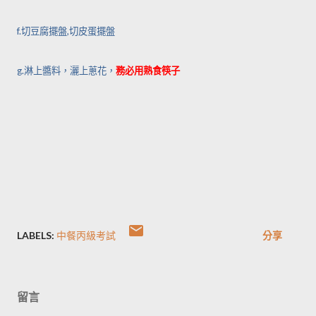
f.
切豆腐擺盤
,
切皮蛋擺盤
g.
淋上醬料，灑上蔥花，
務必用熟食筷子
LABELS:
中餐丙級考試
分享
留言