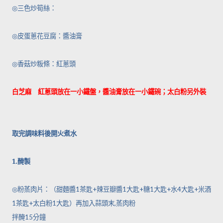
◎
三色炒筍絲：
◎
皮蛋蔥花豆腐：醬油膏
◎
香菇炒粄條：紅蔥頭
白芝麻 紅蔥頭放在一小鐵盤，醬油膏放在一小鐵碗；太白粉另外裝
取完調味料後開火煮水
1.
醃製
◎
粉蒸肉片：（甜麵醬
1
茶匙
+
辣豆瓣醬
1
大匙
+
糖
1
大匙
+
水
4
大匙
+
米酒
1
茶匙
+
太白粉
1
大匙）再加入蒜頭末
,
蒸肉粉
拌醃
15
分鐘