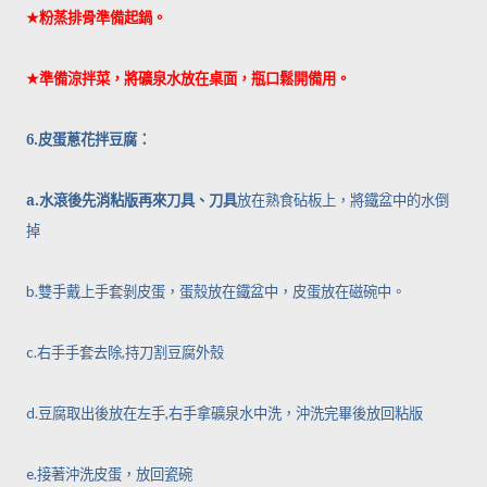
★
粉蒸排骨準備起鍋。
★
準備涼拌菜，將礦泉水放在桌面，瓶口鬆開備用。
6.
皮蛋蔥花拌豆腐：
a.
水滾後先消粘版再來刀具、刀具
放在熟食砧板上，將鐵盆中的水倒
掉
b.
雙手戴上手套剝皮蛋，蛋殼放在鐵盆中，皮蛋放在磁碗中。
c.
右手手套去除
,
持刀割豆腐外殼
d.
豆腐取出後放在左手
,
右手拿礦泉水中洗，沖洗完畢後放回粘版
e.
接著沖洗皮蛋，放回瓷碗