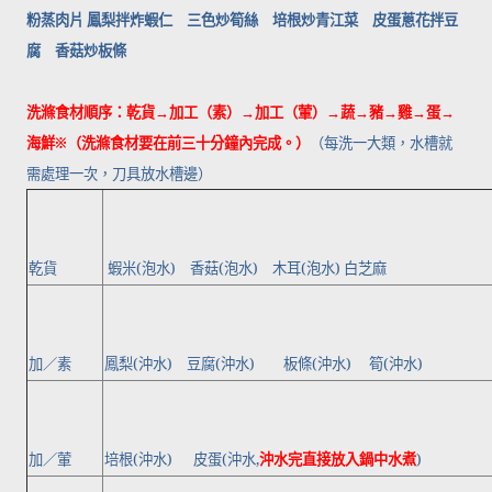
粉蒸肉片 鳳梨拌炸蝦仁 三色炒筍絲 培根炒青江菜 皮蛋蔥花拌豆
腐 香菇炒板條
洗滌食材順序：乾貨
→
加工（素）
→
加工（葷）
→
蔬
→
豬
→
雞
→
蛋
→
海鮮
※
（洗滌食材要在前三十分鐘內完成。）
（每洗一大類，水槽就
需處理一次，刀具放水槽邊）
乾貨
蝦米
(
泡水
)
香菇
(
泡水
)
木耳
(
泡水
)
白芝麻
加／素
鳳梨
(
沖水
)
豆腐
(
沖水
)
板條
(
沖水
)
筍
(
沖水
)
加／葷
培根
(
沖水
)
皮蛋
(
沖水
,
沖水完直接放入鍋中水煮
)