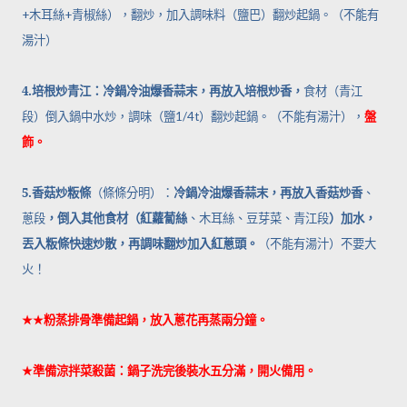
+
木耳絲
+
青椒絲），翻炒，加入調味料（鹽巴）翻炒起鍋。（不能有
湯汁）
4.
培根炒青江：冷鍋冷油爆香蒜末，再放入培根炒香，
食材（青江
段）倒入鍋中水炒，調味（鹽
1/4t
）翻炒起鍋。（不能有湯汁），
盤
飾。
5.
香菇炒粄條
冷鍋冷油爆香蒜末，再放入香菇炒香
（條條分明）：
、
，倒入其他食材（紅蘿蔔絲
）加水，
蔥段
、木耳絲、豆芽菜、青江段
丟入粄條快速炒散，再調味翻炒加入紅蔥頭。
（不能有湯汁）不要大
火！
★★
粉蒸排骨準備起鍋，放入蔥花再蒸兩分鐘。
★
準備涼拌菜殺菌：鍋子洗完後裝水五分滿，開火備用。