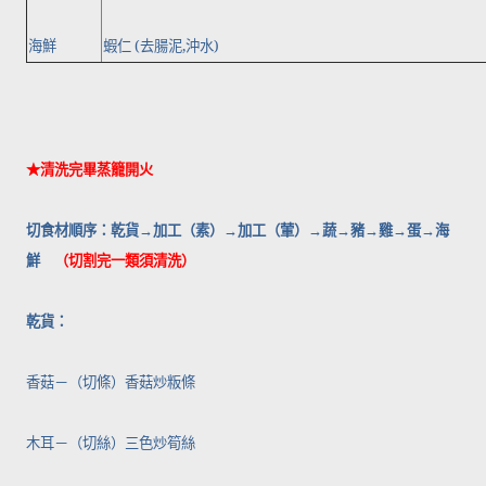
海鮮
蝦仁
(
去腸泥
,
沖水
)
★清洗完畢蒸籠開火
切食材順序：乾貨
→
加工（素）
→
加工（葷）
→
蔬
→
豬
→
雞
→
蛋
→
海
鮮
（切割完一類須清洗）
乾貨：
香菇－（切條）香菇炒粄條
木耳－（切絲）三色炒筍絲