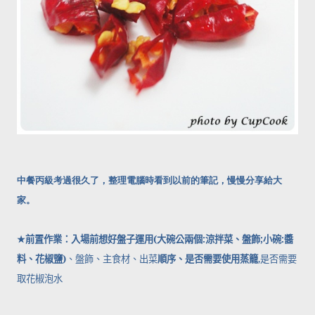
中餐丙級考過很久了，整理電腦時看到以前的筆記，慢慢分享給大
家。
★
前置作業：入場前想好盤子運用
(
大碗公兩個
:
涼拌菜、盤飾
;
小碗
:
醬
料、花椒鹽
)
、盤飾、主食材、出菜
順序、是否需要使用蒸籠
,
是否需要
取花椒泡水