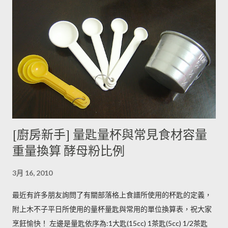
有助於形成葉綠素，因此 當馬鈴薯外觀泛綠，有可能就是生物鹼
含量超標的跡象。 此外在壓力環境下生長與光線曝曬環境，都可
能引起生物鹼含量倍增，甚至到正常量(每100公克馬鈴薯含2~15
毫克生物鹼)的三倍。 (書中提到的壓力環境下生長，木不子不是
很了解壓力環境的定義，歡迎有種植經驗的朋友分享。) ◆ 馬鈴
薯應該如何正確儲藏？ 1. 放在陰暗角落避免受光線照射持續增加
生物鹼。 2. 別放進冰箱冷藏，低溫冷藏儲存過的馬鈴薯，切開後
烹煮變黑的情形較常溫儲存的馬鈴薯嚴重。 2014/12/12修正，
木不子誤解《食物與廚藝 蔬果、香料、穀物》 P82~85的文字
[廚房新手] 量匙量杯與常見食材容量
意義，請大家掠過這段說法。自己的經驗是冰過的馬鈴薯煮完比
重量換算 酵母粉比例
較容易發黑，但是目前還找不到相關的原因。歡迎大家提供。 3.
若購買大量馬鈴薯，無法快速消耗，木不子建議可以把馬鈴薯洗
3月 16, 2010
淨蒸熟，接著再依據料理需求切塊或壓泥分裝，送入冷凍庫冷
凍。必須注意的是，在馬鈴薯冷凍的過程，水分會與澱粉脫離，
最近有許多朋友詢問了有關部落格上食譜所使用的杯匙的定義，
所以解凍馬鈴薯塊時馬鈴薯會出水，不同的馬鈴薯品種，出水程
附上木不子平日所使用的量杯量匙與常用的單位換算表，祝大家
度不同，可依料理需求選擇；冷凍庫的幸福生活提案一書提到：
烹飪愉快！ 左邊是量匙依序為:1大匙(15cc) 1茶匙(5cc) 1/2茶匙