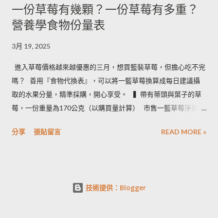
一份草莓有幾顆？一份草莓有多重？
營養學食物份量表
3月 19, 2025
進入草莓價格越來越優惠的三月，想買籃裝草莓，但擔心吃不完
嗎？ ​ 善用『食物代換表』，可以將一籃草莓換算成每日建議攝
取的水果分量，精準採購，開心享受。 ​ ​ ▍帶有蒂頭與葉子的草
莓，一份重量為170公克（以購買量計算） ​ 市售一籃草莓淨重為
2.5台斤＝1.5公斤＝1500公克（平均會有５%的品質淘汰，例如
分享
張貼留言
READ MORE »
損傷、撞傷等狀況） ​ • 1500 × 0.95 ÷ 170＝8.3 約可提供８份水
果 • 照片說明：容器為 260毫升的中式飯碗 ​ ​ ▍按照每日飲食指南
建議 ​ 成人一天攝取２－４份水果。所以我們來看看一籃草莓，
不同家庭成員數，每人一天一份草莓，需要幾天才能吃完： • 一
技術提供：Blogger
家三口：３天內即可享用完畢 • 一家二口：５天內即可享用完畢
• 一家一口：需要９天，強烈建議找朋友分購 • 計算完畢，一籃
草莓，其實沒有想像中那麼多 ​ 水果攤老闆建議草莓冷藏存放不