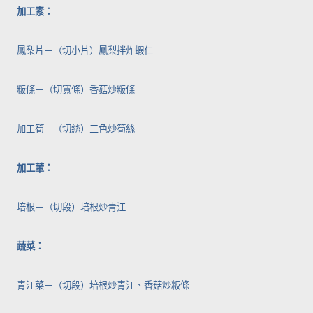
加工素：
鳳梨片－（切小片）鳳梨拌炸蝦仁
粄條－（切寬條）香菇炒粄條
加工筍－（切絲）三色炒筍絲
加工葷：
培根－（切段）培根炒青江
蔬菜：
青江菜－（切段）培根炒青江、香菇炒粄條