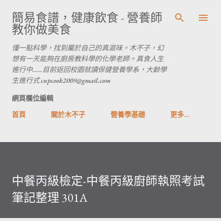
跳到主要內容
簡易食譜，健康飲食 - 營養師
教你做美食
懂一點科學，找到屬於自己的真滋味。木不子，幻
想有一天能夠在廚房教科學的化學老師。真食人生
進行中.....目前返回校園就讀保健營養學系，大齡學
生進行式 cupcook2009@gmail.com
網頁欄位編輯
首頁
關於木不子
營養學基礎
更多…
中餐丙級檢定-中餐丙級廚師執照考試
筆記整理 301A