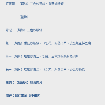
紅蘿蔔－（切絲）三色炒筍絲、香菇炒粄條
－（盤飾）
青椒－（切絲）三色炒粄條
蔥－（切段）香菇炒粄條，（切花）粉蒸肉片、皮蛋蔥花拌豆腐
薑－（切片）培根炒青江，切絲）三色炒筍絲粉蒸肉片
蒜－（切片）培根炒青江，（切末）粉蒸肉片、香菇炒粄條
豬肉：（切薄片）粉蒸肉片
海鮮：蝦仁畫背（可省略）