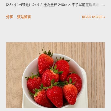
將馬鈴薯壓成泥，可以改善馬鈴薯解凍後水水軟軟的狀態。木不
(2.5cc) 1/4茶匙(1.2cc) 右邊為量杯 240cc 木不子以前在瑞典念書
子覺得，壓成泥的馬鈴薯依然還是會出水，只是出水後可以立即
時由於沒有電子秤所以常常參考重量容量的換算表(見下表)。 常
被附近的馬鈴薯泥吸收。 2014/12/12補充from Patty： 1.新鮮現
分享
張貼留言
READ MORE »
用材料容量重量換算表 名稱 1 小匙 (1t) 1 大匙(1T) 1 杯(1cup)
採的馬鈴薯可放在陰暗角落，並蓋黑布避免受光，延緩發芽，避
5cc 15cc 240cc 低筋麵粉 2.5g 7g 120g 高筋麵粉 3g 8g 105g 玉
免增加生物鹼(龍葵鹼)，可放三個月。(PS：市場販售的馬鈴薯，
米粉 2g 7g 90g 杏仁粉 3g 7g 80g 太白粉 3g 9g 120g 奶粉 2.5g
在篩選過成中會進行沖洗，農作物遇水容易發芽，所以無法在角
7g 100g 泡打粉 3.5g 10g --------- 小蘇打粉 3g 9g --------- 塔塔粉
落擺放三個月。...
3.9g --------- --------- 可可粉 2g 6g 80g 乾酵母 3.3g 10g --------- 吉
利丁粉 3.3g 10g 細鹽 4.3g 13g ---------- 細砂糖 4g 13g 170g 粗砂
糖 4g 13g 170g 糖粉 2g 6g 100g 蜂蜜 7g 22g 290g 沙拉油 4g
14g 190g 鮮奶油 5g 15g 200g 奶油 4.5g 14g 205g 酥油 4g 13g
180g 牛奶 6g 17g 210g 煉乳 6g 17.5g 240g 優格 5g 15g 210g 清
水 5g 15g 200g 可可粉 2g 6g 80g 即溶咖啡 2g 6g 70g 葡萄乾 ----
- ------- 170g 引用自 Mami的魔法廚房 ...