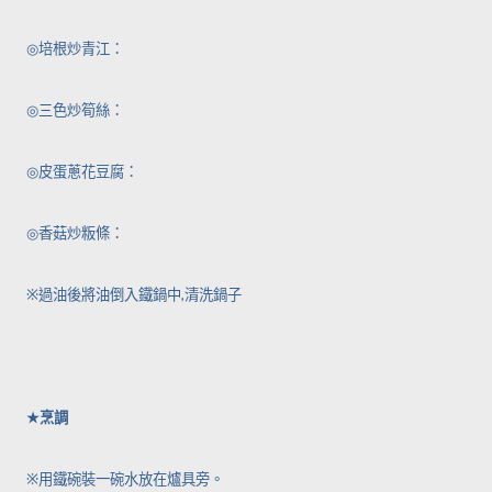
◎
培根炒青江：
◎
三色炒筍絲：
◎
皮蛋蔥花豆腐：
◎
香菇炒粄條：
※
過油後將油倒入鐵鍋中
,
清洗鍋子
★
烹調
※
用鐵碗裝一碗水放在爐具旁。