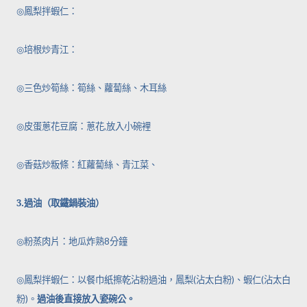
◎
鳳梨拌蝦仁：
◎
培根炒青江：
◎
三色炒筍絲：筍絲、蘿蔔絲、木耳絲
◎
皮蛋蔥花豆腐：蔥花
,
放入小碗裡
◎
香菇炒粄條：紅蘿蔔絲、青江菜、
3.
過油（取鐵鍋裝油）
◎
粉蒸肉片：地瓜炸熟
8
分鐘
◎
鳳梨拌蝦仁：以餐巾紙擦乾沾粉過油，鳳梨
(
沾太白粉
)
、蝦仁
(
沾太白
粉
)
。
過油後直接放入瓷碗公。