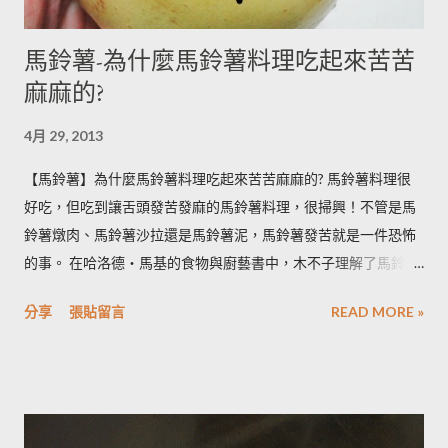
馬鈴薯-為什麼馬鈴薯料理吃起來苦苦
麻麻的?
4月 29, 2013
【馬鈴薯】為什麼馬鈴薯料理吃起來苦苦麻麻的? 馬鈴薯料理很
好吃，但吃到讓舌頭發苦發麻的馬鈴薯料理，很掃興！不管是馬
鈴薯燉肉、馬鈴薯沙拉還是馬鈴薯泥，馬鈴薯發苦就是一件恐怖
的事。 在哈洛德‧馬基的食物與廚藝書中，木不子理解了馬鈴薯
發苦的原因，可以作為避免馬鈴薯地雷的方法，馬鈴薯控必備廚
分享
張貼留言
READ MORE »
房知識！ ◆ 馬鈴薯有苦味正常嗎？ 正常。馬鈴薯以含有大量茄
鹼(又稱龍葵鹼)與卡茄鹼著稱，兩者都是帶苦味的有讀生物鹼，因
此馬鈴薯嘗起來，其實帶有一絲苦味，當生物鹼含量越多， 苦味
也就越強。 ◆ 什麼樣的情況下馬鈴薯的苦味會變明顯？ 光線的
曝曬容易讓生物鹼含量增加，苦味也會變得明顯。由於光線同時