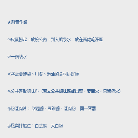
★
前置作業
※
皮蛋撈起，放碗公內，到入礦泉水，放在高處乾淨區
※
一鍋裝水
※
將需要醃製、川燙、過油的食材排好隊
（若去公共調味區或出菜，要關火，只留母火）
※
公共區取調味料
◎
粉蒸肉片： 甜麵醬、豆瓣醬、蒸肉粉
同一容器
◎
鳳梨拌蝦仁：白芝麻 太白粉