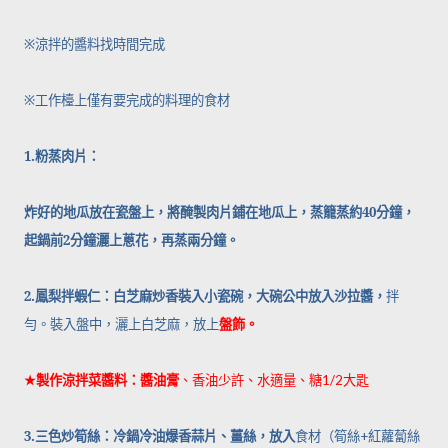
※
涼拌的醬料找時間完成
※
工作檯上僅有要完成的料理的食材
1.
粉蒸肉片：
炸好的地瓜放在瓷盤上，將醃製肉片鋪在地瓜上，蒸籠蒸約
40
分鐘，
起鍋前
2
分鐘灑上蔥花，再蒸兩分鐘。
2.
鳳梨拌蝦仁：白芝麻炒香裝入小瓷碗，大碗公中放入沙拉醬，
拌
勻。裝入盤中，灑上白芝麻，放上
盤飾。
★
製作涼拌菜醬料：醬油膏
、香油少許、水適量、糖
1/2
大匙
3.
三色炒筍絲：冷鍋冷油爆香蒜片、薑絲，放入
食材（筍絲
+
紅蘿蔔絲