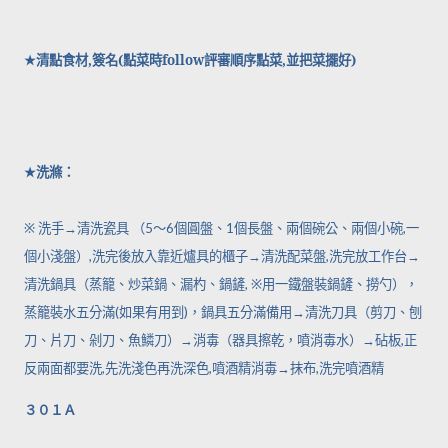
★
清點食材
,
簽名
(
點菜時
follow
評審順序點菜
,
並把菜擺好
)
★
洗滌：
※
洗手
→
清洗瓷具 （
5
～
6
個圓盤、
1
個長盤、兩個碗公、兩個小碗
,
一
個小淺盤）
,
洗完後放入靠近爐具的櫃子
→
清洗配菜盤
,
洗完放工作台
→
清洗鍋具（蒸籠、炒菜鍋、漏杓、鍋鏟
, ※
用一鐵盤裝鍋鏟、撈勺），
蒸籠裝水五分滿
(
如果有用到
)
，鍋具五分滿備用
→
清洗刀具（剪刀、刨
刀、片刀、剁刀、魚鱗刀）
→
消毒（器具擦乾，噴消毒水）
→
砧板
,
正
反兩面都要洗
,
先洗淺色再洗深色
,
噴酒精消毒
→
抹布
,
洗完噴酒精
３０１Ａ