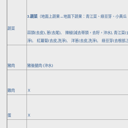
蔬菜
（地面上蔬果
地面下蔬果：青江菜、綠豆芽、小黃瓜
→
3.
蔬菜
蒜頭
(
去皮
),
蔥
(
去尾
),
辣椒
減去蒂頭，去籽，沖水
青江菜
(
(
),
淨
),
紅蘿蔔
(
去皮
,
洗淨
),
洋蔥
(
去皮
,
洗淨
),
綠豆芽
(
去根部
,
豬肉
豬後腿肉
(
沖水
)
雞肉
Ｘ
蛋
Ｘ