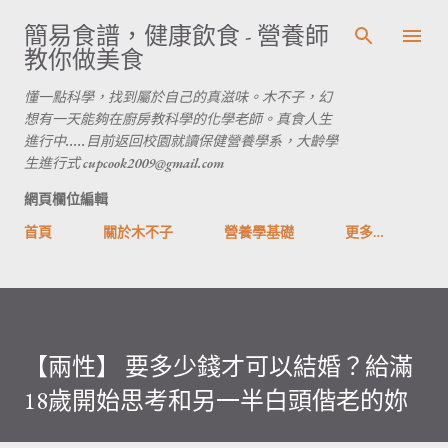
跳到主要內容
簡易食譜，健康飲食 - 營養師
教你做美食
懂一點科學，找到屬於自己的真滋味。木不子，幻
想有一天能夠在廚房教科學的化學老師。真食人生
進行中.....目前返回校園就讀保健營養學系，大齡學
生進行式 cupcook2009@gmail.com
網頁欄位編輯
首頁
關於木不子
營養學基礎
更多…
【兩性】 要多少錢才可以結婚？給滿
18歲開始思考和另一半白頭偕老的妳