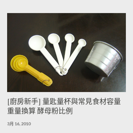
此馬鈴薯嘗起來，其實帶有一絲苦味，當生物鹼含量越多， 苦味
也就越強。 ◆ 什麼樣的情況下馬鈴薯的苦味會變明顯？ 光線的
曝曬容易讓生物鹼含量增加，苦味也會變得明顯。由於光線同時
有助於形成葉綠素，因此 當馬鈴薯外觀泛綠，有可能就是生物鹼
含量超標的跡象。 此外在壓力環境下生長與光線曝曬環境，都可
能引起生物鹼含量倍增，甚至到正常量(每100公克馬鈴薯含2~15
毫克生物鹼)的三倍。 (書中提到的壓力環境下生長，木不子不是
很了解壓力環境的定義，歡迎有種植經驗的朋友分享。) ◆ 馬鈴
薯應該如何正確儲藏？ 1. 放在陰暗角落避免受光線照射持續增加
生物鹼。 2. 別放進冰箱冷藏，低溫冷藏儲存過的馬鈴薯，切開後
烹煮變黑的情形較常溫儲存的馬鈴薯嚴重。 2014/12/12修正，
木不子誤解《食物與廚藝 蔬果、香料、穀物》 P82~85的文字
[廚房新手] 量匙量杯與常見食材容量
意義，請大家掠過這段說法。自己的經驗是冰過的馬鈴薯煮完比
重量換算 酵母粉比例
較容易發黑，但是目前還找不到相關的原因。歡迎大家提供。 3.
若購買大量馬鈴薯，無法快速消耗，木不子建議可以把馬鈴薯洗
3月 16, 2010
淨蒸熟，接著再依據料理需求切塊或壓泥分裝，送入冷凍庫冷