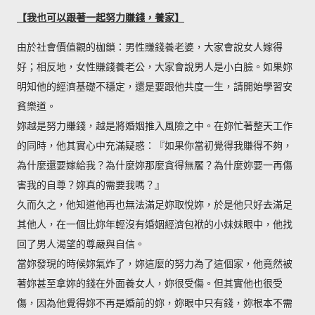
【我也可以跟著一起努力賺錢，養家】
由於社會價值觀的枷鎖：男性賺錢養老婆，大家會說女人嫁得
好；相反地，女性賺錢養老公，大家會說男人是小白臉。如果妳
明知他的經濟基礎不穩定，還是要跟他共度一生，請開始學習安
貧樂道。
妳越是努力賺錢，越是將婚姻推入風險之中。在妳忙著整天工作
的同時，他其實心中充滿疑惑：『如果你當初覺得我賺得不夠，
為什麼還要嫁給我？為什麼妳那麼貪得無饜？為什麼妳要一再傷
害我的自尊？妳真的需要我嗎？』
久而久之，他知道他再也無法滿足妳取悅妳，於是他只好去滿足
其他人，在一個比妳年輕沒有婚姻經濟包袱的小妹妹眼中，他找
回了男人渴望的尊嚴與自信。
當妳發現的時候妳氣炸了，妳這麼的努力為了這個家，他竟然被
著妳甚至拿妳的錢在外面養女人，妳很受傷。但其實他也很受
傷，因為他覺得妳不再是婚前的妳，妳眼中只有錢，妳根本不需