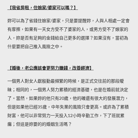
【我省房租，住娘家/婆家可以嗎？】
妳可以為了省錢住娘家/婆家，只是要提醒妳，人與人相處一定會
有摩擦，如果有一天女方受不了婆家的人，或男方受不了娘家的
人，妳是否有足夠的金錢給自己更多的選擇？如果沒有，當初為
什麼要把自己推入風險之中。
【婚後，老公應該會更努力賺錢，改善經濟】
一個男人對女人獻殷勤最頻繁的時候，是正式交往前的那段曖
昧；相同的，一個男人努力累積的經濟基礎，也是在婚前就決定
了。當然，如果妳的他只有20歲，他的確還有很大的發展潛力，
但是如果他已經35歲，中年失業的風險只會更高。或許為了累積
財富，他可以非常努力一天投入12小時辛勤工作，下了班就累
癱；但這是妳要的的婚姻生活嗎？