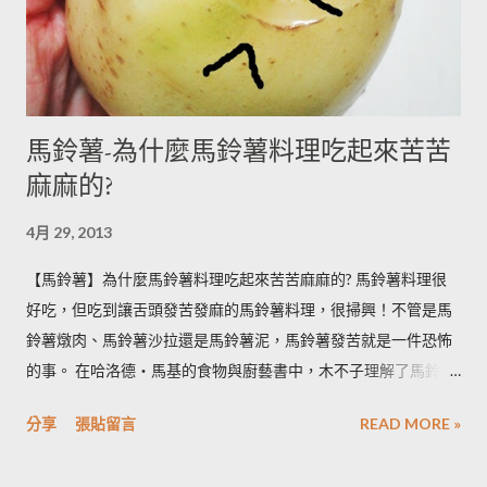
馬鈴薯-為什麼馬鈴薯料理吃起來苦苦
麻麻的?
4月 29, 2013
【馬鈴薯】為什麼馬鈴薯料理吃起來苦苦麻麻的? 馬鈴薯料理很
好吃，但吃到讓舌頭發苦發麻的馬鈴薯料理，很掃興！不管是馬
鈴薯燉肉、馬鈴薯沙拉還是馬鈴薯泥，馬鈴薯發苦就是一件恐怖
的事。 在哈洛德‧馬基的食物與廚藝書中，木不子理解了馬鈴薯
發苦的原因，可以作為避免馬鈴薯地雷的方法，馬鈴薯控必備廚
分享
張貼留言
READ MORE »
房知識！ ◆ 馬鈴薯有苦味正常嗎？ 正常。馬鈴薯以含有大量茄
鹼(又稱龍葵鹼)與卡茄鹼著稱，兩者都是帶苦味的有讀生物鹼，因