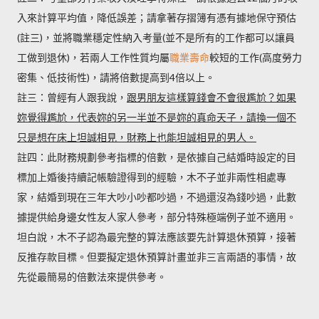
入來計算平均值，降低誤差；請拿著存摺簿有憑有據地保守預估
(註三)，並將職業穩定性納入考量(並不是所有的工作都可以讓員
工做到退休)，若兩人工作性質均屬
職業壽命
較短的工作(高度勞力
密集、低技術性)，請將倍數提高到4倍以上。
註三：曾經有人跟我說，
跟男朋友這樣算錢會不會很尷尬？如果
妳覺得尷尬，代表妳的另一半並不是妳的真命天子，請換一個不
只是想在床上坦誠相見，財務上也能坦誠相見的男人。
註四：此財務規劃參考指標的倍數，是依據自己結婚時設定的目
標加上婚後持續記帳驗證得到的經驗，木不子並非兩性相處專
家，結婚到現在三年大吵小吵都吵過，不過還沒為錢吵過，此數
據提供給身邊女性友人家人參考，部分特殊極端例子並不適用。
坦白說，木不子認為最完整的算法應該要先計算退休預算，接著
反推存款目標。但要擬定退休預算計畫並非三言兩語的事情，故
先從最簡易的倍數法來提供參考。