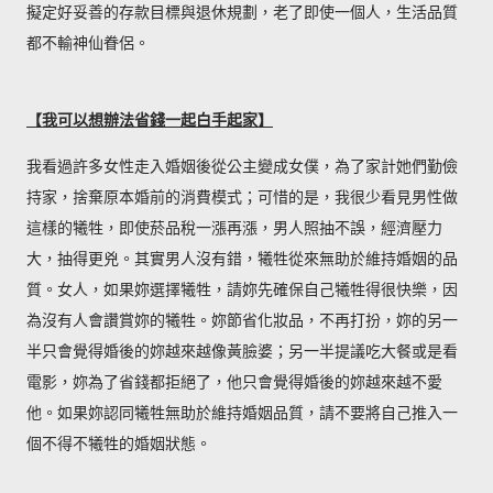
擬定好妥善的存款目標與退休規劃，老了即使一個人，生活品質
都不輸神仙眷侶。
【我可以想辦法省錢一起白手起家】
我看過許多女性走入婚姻後從公主變成女僕，為了家計她們勤儉
持家，捨棄原本婚前的消費模式；可惜的是，我很少看見男性做
這樣的犧牲，即使菸品稅一漲再漲，男人照抽不誤，經濟壓力
大，抽得更兇。其實男人沒有錯，犧牲從來無助於維持婚姻的品
質。女人，如果妳選擇犧牲，請妳先確保自己犧牲得很快樂，因
為沒有人會讚賞妳的犧牲。妳節省化妝品，不再打扮，妳的另一
半只會覺得婚後的妳越來越像黃臉婆；另一半提議吃大餐或是看
電影，妳為了省錢都拒絕了，他只會覺得婚後的妳越來越不愛
他。如果妳認同犧牲無助於維持婚姻品質，請不要將自己推入一
個不得不犧牲的婚姻狀態。