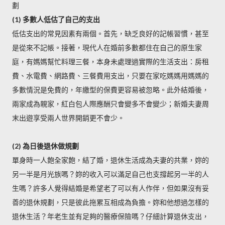
劃
(1) 多數人低估了自己的支出
低估支出的常見因素有兩個。首先，缺乏良好的記帳習慣，甚至
是從來不記帳。接著，現代人在婚前多數都住在自己的原生家
庭，有媽媽幫忙料理三餐，本身未處理過實際的生活支出：房租
費、水電費、網路費、三餐費用支出，只要在家吃媽媽用媽媽的
多數情況是免費的，年繳型的保費更容易被忽略。此外結婚後，
兩家成為親家，紅白包人際應酬只會變多不會變少；新婚夫妻周
末出遊享受兩人世界開銷更不會少。
(2) 為日後退休做規劃
單身時一人飽全家飽，結了婚，退休生活成為夫妻的共業，妳的
另一半是月光族嗎？妳的收入可以滿足自己也支撐起另一半的人
生嗎？許多人覺得結婚是希望老了可以有人作伴，但如果沒有妥
善的退休規劃，只是彼此拖累互相成為負擔。妳和他想過怎樣的
退休生活？年老生並有足夠的醫療保險嗎？仔細計算退休支出，