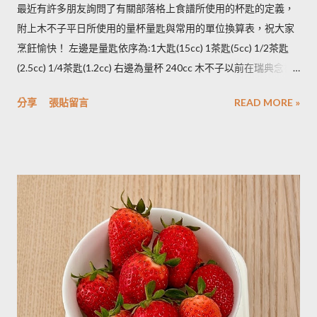
凍。必須注意的是，在馬鈴薯冷凍的過程，水分會與澱粉脫離，
最近有許多朋友詢問了有關部落格上食譜所使用的杯匙的定義，
所以解凍馬鈴薯塊時馬鈴薯會出水，不同的馬鈴薯品種，出水程
附上木不子平日所使用的量杯量匙與常用的單位換算表，祝大家
度不同，可依料理需求選擇；冷凍庫的幸福生活提案一書提到：
烹飪愉快！ 左邊是量匙依序為:1大匙(15cc) 1茶匙(5cc) 1/2茶匙
將馬鈴薯壓成泥，可以改善馬鈴薯解凍後水水軟軟的狀態。木不
(2.5cc) 1/4茶匙(1.2cc) 右邊為量杯 240cc 木不子以前在瑞典念書
子覺得，壓成泥的馬鈴薯依然還是會出水，只是出水後可以立即
時由於沒有電子秤所以常常參考重量容量的換算表(見下表)。 常
被附近的馬鈴薯泥吸收。 2014/12/12補充from Patty： 1.新鮮現
分享
張貼留言
READ MORE »
用材料容量重量換算表 名稱 1 小匙 (1t) 1 大匙(1T) 1 杯(1cup)
採的馬鈴薯可放在陰暗角落，並蓋黑布避免受光，延緩發芽，避
5cc 15cc 240cc 低筋麵粉 2.5g 7g 120g 高筋麵粉 3g 8g 105g 玉
免增加生物鹼(龍葵鹼)，可放三個月。(PS：市場販售的馬鈴薯，
米粉 2g 7g 90g 杏仁粉 3g 7g 80g 太白粉 3g 9g 120g 奶粉 2.5g
在篩選過成中會進行沖洗，農作物遇水容易發芽，所以無法在角
7g 100g 泡打粉 3.5g 10g --------- 小蘇打粉 3g 9g --------- 塔塔粉
落擺放三個月。...
3.9g --------- --------- 可可粉 2g 6g 80g 乾酵母 3.3g 10g --------- 吉
利丁粉 3.3g 10g 細鹽 4.3g 13g ---------- 細砂糖 4g 13g 170g 粗砂
糖 4g 13g 170g 糖粉 2g 6g 100g 蜂蜜 7g 22g 290g 沙拉油 4g
14g 190g 鮮奶油 5g 15g 200g 奶油 4.5g 14g 205g 酥油 4g 13g
180g 牛奶 6g 17g 210g 煉乳 6g 17.5g 240g 優格 5g 15g 210g 清
水 5g 15g 200g 可可粉 2g 6g 80g 即溶咖啡 2g 6g 70g 葡萄乾 ----
- ------- 170g 引用自 Mami的魔法廚房 ...