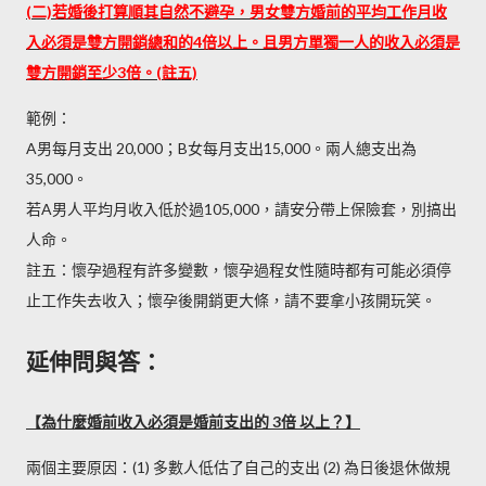
(二)若婚後打算順其自然不避孕，男女雙方婚前的平均工作月收
入必須是雙方開銷總和的4倍以上。且男方單獨一人的收入必須是
雙方開銷至少3倍。(註五)
範例：
A男每月支出 20,000；B女每月支出15,000。兩人總支出為
35,000。
若A男人平均月收入低於過105,000，請安分帶上保險套，別搞出
人命。
註五：懷孕過程有許多變數，懷孕過程女性隨時都有可能必須停
止工作失去收入；懷孕後開銷更大條，請不要拿小孩開玩笑。
延伸問與答：
【為什麼婚前收入必須是婚前支出的 3倍 以上？】
兩個主要原因：(1) 多數人低估了自己的支出 (2) 為日後退休做規