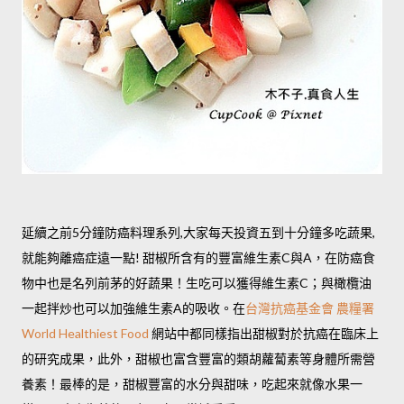
延續之前5分鐘防癌料理系列,大家每天投資五到十分鐘多吃蔬果,
就能夠離癌症遠一點! 甜椒所含有的豐富維生素C與A，在防癌食
物中也是名列前茅的好蔬果！生吃可以獲得維生素C；與橄欖油
一起拌炒也可以加強維生素A的吸收。在
台灣抗癌基金會
農糧署
World Healthiest Food
網站中都同樣指出甜椒對於抗癌在臨床上
的研究成果，此外，甜椒也富含豐富的類胡蘿蔔素等身體所需營
養素！最棒的是，甜椒豐富的水分與甜味，吃起來就像水果一