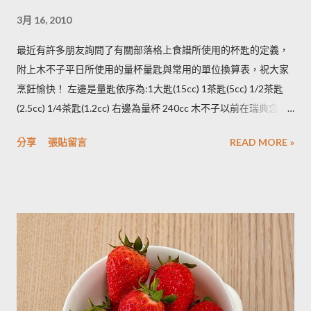
若購買大量馬鈴薯，無法快速消耗，木不子建議可以把馬鈴薯洗
3月 16, 2010
淨蒸熟，接著再依據料理需求切塊或壓泥分裝，送入冷凍庫冷
凍。必須注意的是，在馬鈴薯冷凍的過程，水分會與澱粉脫離，
最近有許多朋友詢問了有關部落格上食譜所使用的杯匙的定義，
所以解凍馬鈴薯塊時馬鈴薯會出水，不同的馬鈴薯品種，出水程
附上木不子平日所使用的量杯量匙與常用的單位換算表，祝大家
度不同，可依料理需求選擇；冷凍庫的幸福生活提案一書提到：
烹飪愉快！ 左邊是量匙依序為:1大匙(15cc) 1茶匙(5cc) 1/2茶匙
將馬鈴薯壓成泥，可以改善馬鈴薯解凍後水水軟軟的狀態。木不
(2.5cc) 1/4茶匙(1.2cc) 右邊為量杯 240cc 木不子以前在瑞典念書
子覺得，壓成泥的馬鈴薯依然還是會出水，只是出水後可以立即
時由於沒有電子秤所以常常參考重量容量的換算表(見下表)。 常
被附近的馬鈴薯泥吸收。 2014/12/12補充from Patty： 1.新鮮現
分享
張貼留言
READ MORE »
用材料容量重量換算表 名稱 1 小匙 (1t) 1 大匙(1T) 1 杯(1cup)
採的馬鈴薯可放在陰暗角落，並蓋黑布避免受光，延緩發芽，避
5cc 15cc 240cc 低筋麵粉 2.5g 7g 120g 高筋麵粉 3g 8g 105g 玉
免增加生物鹼(龍葵鹼)，可放三個月。(PS：市場販售的馬鈴薯，
米粉 2g 7g 90g 杏仁粉 3g 7g 80g 太白粉 3g 9g 120g 奶粉 2.5g
在篩選過成中會進行沖洗，農作物遇水容易發芽，所以無法在角
7g 100g 泡打粉 3.5g 10g --------- 小蘇打粉 3g 9g --------- 塔塔粉
落擺放三個月。...
3.9g --------- --------- 可可粉 2g 6g 80g 乾酵母 3.3g 10g --------- 吉
利丁粉 3.3g 10g 細鹽 4.3g 13g ---------- 細砂糖 4g 13g 170g 粗砂
糖 4g 13g 170g 糖粉 2g 6g 100g 蜂蜜 7g 22g 290g 沙拉油 4g
14g 190g 鮮奶油 5g 15g 200g 奶油 4.5g 14g 205g 酥油 4g 13g
180g 牛奶 6g 17g 210g 煉乳 6g 17.5g 240g 優格 5g 15g 210g 清