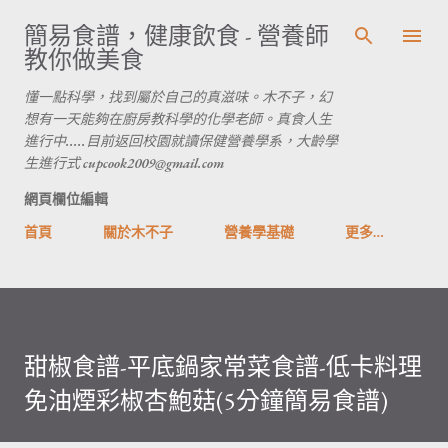
跳到主要內容
簡易食譜，健康飲食 - 營養師
教你做美食
懂一點科學，找到屬於自己的真滋味。木不子，幻
想有一天能夠在廚房教科學的化學老師。真食人生
進行中.....目前返回校園就讀保健營養學系，大齡學
生進行式 cupcook2009@gmail.com
網頁欄位編輯
首頁
關於木不子
營養學基礎
更多…
甜椒食譜-平底鍋家常菜食譜-低卡料理
免油煙彩椒杏鮑菇(5分鐘簡易食譜)