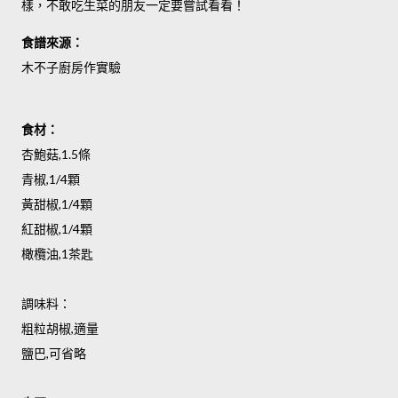
樣，不敢吃生菜的朋友一定要嘗試看看！
食譜來源：
木不子廚房作實驗
食材：
杏鮑菇,1.5條
青椒,1/4顆
黃甜椒,1/4顆
紅甜椒,1/4顆
橄欖油,1茶匙
調味料：
粗粒胡椒,適量
鹽巴,可省略