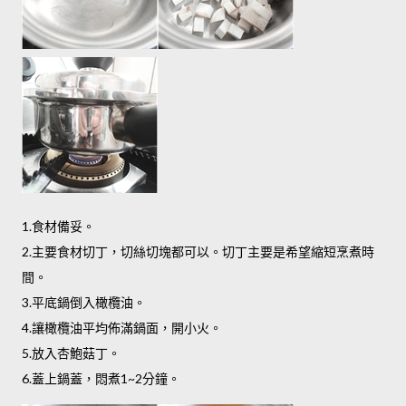
1.食材備妥。
2.主要食材切丁，切絲切塊都可以。切丁主要是希望縮短烹煮時
間。
3.平底鍋倒入橄欖油。
4.讓橄欖油平均佈滿鍋面，開小火。
5.放入杏鮑菇丁。
6.蓋上鍋蓋，悶煮1~2分鐘。