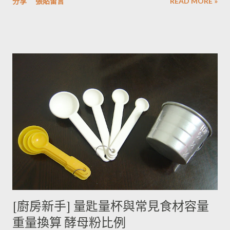
分享
張貼留言
READ MORE »
房知識！ ◆ 馬鈴薯有苦味正常嗎？ 正常。馬鈴薯以含有大量茄
鹼(又稱龍葵鹼)與卡茄鹼著稱，兩者都是帶苦味的有讀生物鹼，因
此馬鈴薯嘗起來，其實帶有一絲苦味，當生物鹼含量越多， 苦味
也就越強。 ◆ 什麼樣的情況下馬鈴薯的苦味會變明顯？ 光線的
曝曬容易讓生物鹼含量增加，苦味也會變得明顯。由於光線同時
有助於形成葉綠素，因此 當馬鈴薯外觀泛綠，有可能就是生物鹼
含量超標的跡象。 此外在壓力環境下生長與光線曝曬環境，都可
能引起生物鹼含量倍增，甚至到正常量(每100公克馬鈴薯含2~15
毫克生物鹼)的三倍。 (書中提到的壓力環境下生長，木不子不是
很了解壓力環境的定義，歡迎有種植經驗的朋友分享。) ◆ 馬鈴
薯應該如何正確儲藏？ 1. 放在陰暗角落避免受光線照射持續增加
生物鹼。 2. 別放進冰箱冷藏，低溫冷藏儲存過的馬鈴薯，切開後
烹煮變黑的情形較常溫儲存的馬鈴薯嚴重。 2014/12/12修正，
木不子誤解《食物與廚藝 蔬果、香料、穀物》 P82~85的文字
[廚房新手] 量匙量杯與常見食材容量
意義，請大家掠過這段說法。自己的經驗是冰過的馬鈴薯煮完比
重量換算 酵母粉比例
較容易發黑，但是目前還找不到相關的原因。歡迎大家提供。 3.