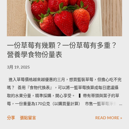
水 5g 15g 200g 可可粉 2g 6g 80g 即溶咖啡 2g 6g 70g 葡萄乾 ----
- ------- 170g 引用自 Mami的魔法廚房 ...
一份草莓有幾顆？一份草莓有多重？
營養學食物份量表
3月 19, 2025
進入草莓價格越來越優惠的三月，想買籃裝草莓，但擔心吃不完
嗎？ ​ 善用『食物代換表』，可以將一籃草莓換算成每日建議攝
取的水果分量，精準採購，開心享受。 ​ ​ ▍帶有蒂頭與葉子的草
莓，一份重量為170公克（以購買量計算） ​ 市售一籃草莓淨重為
2.5台斤＝1.5公斤＝1500公克（平均會有５%的品質淘汰，例如
分享
張貼留言
READ MORE »
損傷、撞傷等狀況） ​ • 1500 × 0.95 ÷ 170＝8.3 約可提供８份水
果 • 照片說明：容器為 260毫升的中式飯碗 ​ ​ ▍按照每日飲食指南