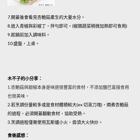
7.開蓋後會看見杏鮑菇產生的大量水分。
8.放入青椒與彩椒丁，拌勻即可。(椒類蔬菜稍微加熱即可食用)
9.起鍋前加入調味料。
10.盛盤，上桌。
木不子的小分享：
1.杏鮑菇與甜椒本身是味道很豐富的食材，不添加鹽巴直接食用
也很美味。
2.若烹調份量較多或是食材體積較大(ex 切滾刀塊)，燜煮杏鮑菇
的過程，必須開蓋翻動食材，協助受熱。
3.烹調過程僅需使用瓦斯爐小火，毋須大火快炒。
食後感想：