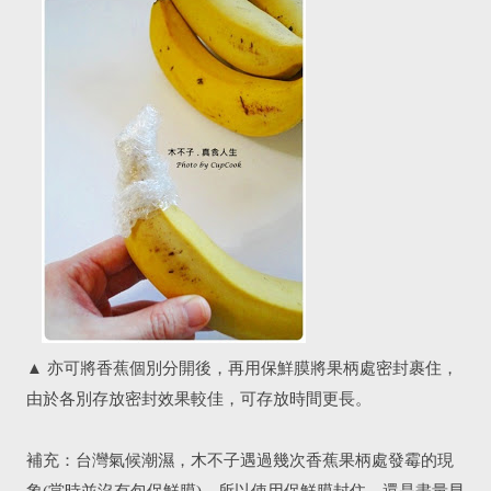
▲
亦可將香蕉個別分開後，再用保鮮膜將果柄處密封裹住，
由於各別存放密封效果較佳，可存放時間更長。
補充：台灣氣候潮濕，木不子遇過幾次香蕉果柄處發霉的現
象(當時並沒有包保鮮膜)，所以使用保鮮膜封住，還是盡量早