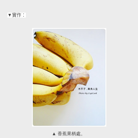
▼實作：
▲
香蕉果柄處。