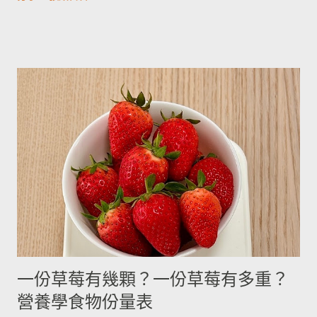
用材料容量重量換算表 名稱 1 小匙 (1t) 1 大匙(1T) 1 杯(1cup)
採的馬鈴薯可放在陰暗角落，並蓋黑布避免受光，延緩發芽，避
5cc 15cc 240cc 低筋麵粉 2.5g 7g 120g 高筋麵粉 3g 8g 105g 玉
免增加生物鹼(龍葵鹼)，可放三個月。(PS：市場販售的馬鈴薯，
米粉 2g 7g 90g 杏仁粉 3g 7g 80g 太白粉 3g 9g 120g 奶粉 2.5g
在篩選過成中會進行沖洗，農作物遇水容易發芽，所以無法在角
7g 100g 泡打粉 3.5g 10g --------- 小蘇打粉 3g 9g --------- 塔塔粉
落擺放三個月。...
3.9g --------- --------- 可可粉 2g 6g 80g 乾酵母 3.3g 10g --------- 吉
利丁粉 3.3g 10g 細鹽 4.3g 13g ---------- 細砂糖 4g 13g 170g 粗砂
糖 4g 13g 170g 糖粉 2g 6g 100g 蜂蜜 7g 22g 290g 沙拉油 4g
14g 190g 鮮奶油 5g 15g 200g 奶油 4.5g 14g 205g 酥油 4g 13g
180g 牛奶 6g 17g 210g 煉乳 6g 17.5g 240g 優格 5g 15g 210g 清
水 5g 15g 200g 可可粉 2g 6g 80g 即溶咖啡 2g 6g 70g 葡萄乾 ----
- ------- 170g 引用自 Mami的魔法廚房 ...
一份草莓有幾顆？一份草莓有多重？
營養學食物份量表