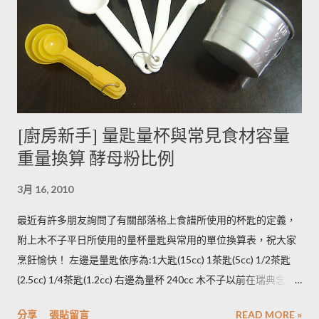
毫克生物鹼)的三倍。 (書中提到的壓力環境下生長，木不子不是
很了解壓力環境的定義，歡迎有種植經驗的朋友分享。) ◆ 馬鈴
薯應該如何正確儲藏？ 1. 放在陰暗角落避免受光線照射持續增加
生物鹼。 2. 別放進冰箱冷藏，低溫冷藏儲存過的馬鈴薯，切開後
烹煮變黑的情形較常溫儲存的馬鈴薯嚴重。 2014/12/12修正，
木不子誤解《食物與廚藝 蔬果、香料、穀物》 P82~85的文字
[廚房新手] 量匙量杯與常見食材容量
意義，請大家掠過這段說法。自己的經驗是冰過的馬鈴薯煮完比
重量換算 酵母粉比例
較容易發黑，但是目前還找不到相關的原因。歡迎大家提供。 3.
若購買大量馬鈴薯，無法快速消耗，木不子建議可以把馬鈴薯洗
3月 16, 2010
淨蒸熟，接著再依據料理需求切塊或壓泥分裝，送入冷凍庫冷
凍。必須注意的是，在馬鈴薯冷凍的過程，水分會與澱粉脫離，
最近有許多朋友詢問了有關部落格上食譜所使用的杯匙的定義，
所以解凍馬鈴薯塊時馬鈴薯會出水，不同的馬鈴薯品種，出水程
附上木不子平日所使用的量杯量匙與常用的單位換算表，祝大家
度不同，可依料理需求選擇；冷凍庫的幸福生活提案一書提到：
烹飪愉快！ 左邊是量匙依序為:1大匙(15cc) 1茶匙(5cc) 1/2茶匙
將馬鈴薯壓成泥，可以改善馬鈴薯解凍後水水軟軟的狀態。木不
(2.5cc) 1/4茶匙(1.2cc) 右邊為量杯 240cc 木不子以前在瑞典念書
子覺得，壓成泥的馬鈴薯依然還是會出水，只是出水後可以立即
時由於沒有電子秤所以常常參考重量容量的換算表(見下表)。 常
被附近的馬鈴薯泥吸收。 2014/12/12補充from Patty： 1.新鮮現
分享
張貼留言
READ MORE »