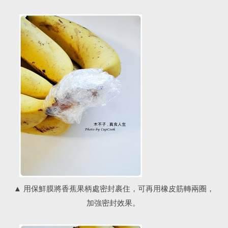
用保鮮膜將香蕉果柄處密封裹住，可再用橡皮筋轉兩圈，
▲
加強密封效果
。