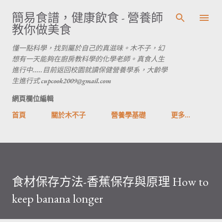
跳到主要內容
簡易食譜，健康飲食 - 營養師
教你做美食
懂一點科學，找到屬於自己的真滋味。木不子，幻
想有一天能夠在廚房教科學的化學老師。真食人生
進行中.....目前返回校園就讀保健營養學系，大齡學
生進行式 cupcook2009@gmail.com
網頁欄位編輯
首頁
關於木不子
營養學基礎
更多…
食材保存方法-香蕉保存與原理 How to
keep banana longer