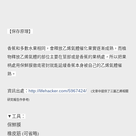
【保存原理】
香蕉和多數水果相同，會釋放乙烯氣體催化果實逐漸成熟，而植
物釋放乙烯氣體的部位主要在莖部或是香蕉的果柄處，所以把果
柄處用保鮮膜徹底密封就能延緩香蕉本身被自己的乙烯氣體催
熟。
資訊出處：
http://lifehacker.co
m/5967424/
(文章中提供了三篇乙烯相關
研究報告作參考)
▼工具：
保鮮膜
橡皮筋 (可省略)