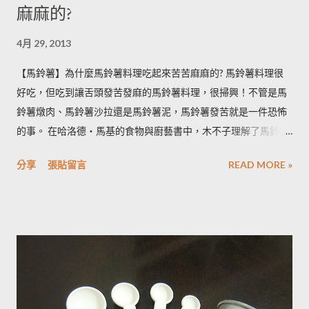
麻麻的?
4月 29, 2013
【馬鈴薯】為什麼馬鈴薯料理吃起來苦苦麻麻的? 馬鈴薯料理很
好吃，但吃到讓舌頭發苦發麻的馬鈴薯料理，很掃興！不管是馬
鈴薯燉肉、馬鈴薯沙拉還是馬鈴薯泥，馬鈴薯發苦就是一件恐怖
的事。 在哈洛德‧馬基的食物與廚藝書中，木不子理解了馬鈴薯
發苦的原因，可以作為避免馬鈴薯地雷的方法，馬鈴薯控必備廚
分享
張貼留言
READ MORE »
房知識！ ◆ 馬鈴薯有苦味正常嗎？ 正常。馬鈴薯以含有大量茄
鹼(又稱龍葵鹼)與卡茄鹼著稱，兩者都是帶苦味的有讀生物鹼，因
此馬鈴薯嘗起來，其實帶有一絲苦味，當生物鹼含量越多， 苦味
也就越強。 ◆ 什麼樣的情況下馬鈴薯的苦味會變明顯？ 光線的
曝曬容易讓生物鹼含量增加，苦味也會變得明顯。由於光線同時
有助於形成葉綠素，因此 當馬鈴薯外觀泛綠，有可能就是生物鹼
含量超標的跡象。 此外在壓力環境下生長與光線曝曬環境，都可
能引起生物鹼含量倍增，甚至到正常量(每100公克馬鈴薯含2~15