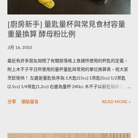
烹煮變黑的情形較常溫儲存的馬鈴薯嚴重。 2014/12/12修正，
木不子誤解《食物與廚藝 蔬果、香料、穀物》 P82~85的文字
[廚房新手] 量匙量杯與常見食材容量
意義，請大家掠過這段說法。自己的經驗是冰過的馬鈴薯煮完比
重量換算 酵母粉比例
較容易發黑，但是目前還找不到相關的原因。歡迎大家提供。 3.
若購買大量馬鈴薯，無法快速消耗，木不子建議可以把馬鈴薯洗
3月 16, 2010
淨蒸熟，接著再依據料理需求切塊或壓泥分裝，送入冷凍庫冷
凍。必須注意的是，在馬鈴薯冷凍的過程，水分會與澱粉脫離，
最近有許多朋友詢問了有關部落格上食譜所使用的杯匙的定義，
所以解凍馬鈴薯塊時馬鈴薯會出水，不同的馬鈴薯品種，出水程
附上木不子平日所使用的量杯量匙與常用的單位換算表，祝大家
度不同，可依料理需求選擇；冷凍庫的幸福生活提案一書提到：
烹飪愉快！ 左邊是量匙依序為:1大匙(15cc) 1茶匙(5cc) 1/2茶匙
將馬鈴薯壓成泥，可以改善馬鈴薯解凍後水水軟軟的狀態。木不
(2.5cc) 1/4茶匙(1.2cc) 右邊為量杯 240cc 木不子以前在瑞典念書
子覺得，壓成泥的馬鈴薯依然還是會出水，只是出水後可以立即
時由於沒有電子秤所以常常參考重量容量的換算表(見下表)。 常
被附近的馬鈴薯泥吸收。 2014/12/12補充from Patty： 1.新鮮現
分享
張貼留言
READ MORE »
用材料容量重量換算表 名稱 1 小匙 (1t) 1 大匙(1T) 1 杯(1cup)
採的馬鈴薯可放在陰暗角落，並蓋黑布避免受光，延緩發芽，避
5cc 15cc 240cc 低筋麵粉 2.5g 7g 120g 高筋麵粉 3g 8g 105g 玉
免增加生物鹼(龍葵鹼)，可放三個月。(PS：市場販售的馬鈴薯，
米粉 2g 7g 90g 杏仁粉 3g 7g 80g 太白粉 3g 9g 120g 奶粉 2.5g
在篩選過成中會進行沖洗，農作物遇水容易發芽，所以無法在角
7g 100g 泡打粉 3.5g 10g --------- 小蘇打粉 3g 9g --------- 塔塔粉
落擺放三個月。...