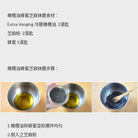
橄欖油蜂蜜芝麻抹醬食材：
Extra Verging
2
冷壓橄欖油
湯匙
2
芝麻粉
湯匙
1
蜂蜜
湯匙
橄欖油蜂蜜芝麻抹醬步驟：
1.
橄欖油與蜂蜜混和攪拌均勻
2.
倒入之芝麻粉