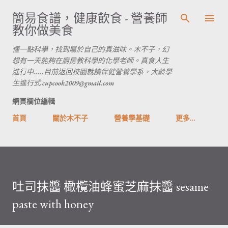
跳到主要內容
簡易食譜，健康飲食 - 營養師
教你做美食
懂一點科學，找到屬於自己的真滋味。木不子，幻
想有一天能夠在廚房教科學的化學老師。真食人生
進行中.....目前返回校園就讀保健營養學系，大齡學
生進行式 cupcook2009@gmail.com
網頁欄位編輯
首頁
關於木不子
營養學基礎
更多…
吐司抹醬 橄欖油蜂蜜芝麻抹醬 sesame
paste with honey