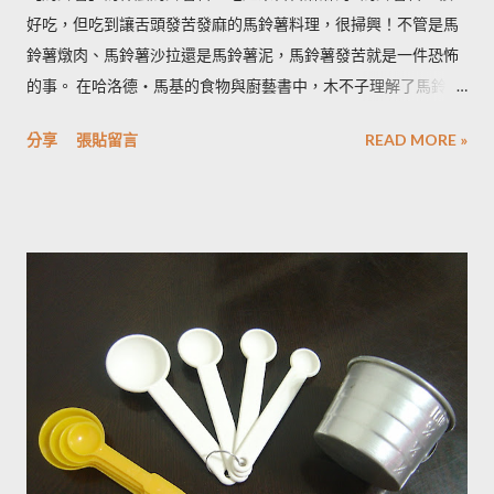
好吃，但吃到讓舌頭發苦發麻的馬鈴薯料理，很掃興！不管是馬
鈴薯燉肉、馬鈴薯沙拉還是馬鈴薯泥，馬鈴薯發苦就是一件恐怖
的事。 在哈洛德‧馬基的食物與廚藝書中，木不子理解了馬鈴薯
發苦的原因，可以作為避免馬鈴薯地雷的方法，馬鈴薯控必備廚
分享
張貼留言
READ MORE »
房知識！ ◆ 馬鈴薯有苦味正常嗎？ 正常。馬鈴薯以含有大量茄
鹼(又稱龍葵鹼)與卡茄鹼著稱，兩者都是帶苦味的有讀生物鹼，因
此馬鈴薯嘗起來，其實帶有一絲苦味，當生物鹼含量越多， 苦味
也就越強。 ◆ 什麼樣的情況下馬鈴薯的苦味會變明顯？ 光線的
曝曬容易讓生物鹼含量增加，苦味也會變得明顯。由於光線同時
有助於形成葉綠素，因此 當馬鈴薯外觀泛綠，有可能就是生物鹼
含量超標的跡象。 此外在壓力環境下生長與光線曝曬環境，都可
能引起生物鹼含量倍增，甚至到正常量(每100公克馬鈴薯含2~15
毫克生物鹼)的三倍。 (書中提到的壓力環境下生長，木不子不是
很了解壓力環境的定義，歡迎有種植經驗的朋友分享。) ◆ 馬鈴
薯應該如何正確儲藏？ 1. 放在陰暗角落避免受光線照射持續增加
生物鹼。 2. 別放進冰箱冷藏，低溫冷藏儲存過的馬鈴薯，切開後