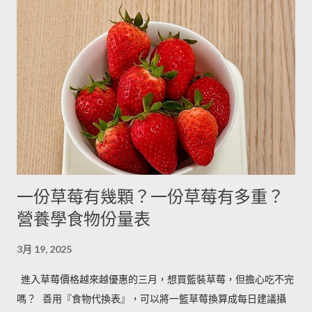
3.9g --------- --------- 可可粉 2g 6g 80g 乾酵母 3.3g 10g --------- 吉
利丁粉 3.3g 10g 細鹽 4.3g 13g ---------- 細砂糖 4g 13g 170g 粗砂
糖 4g 13g 170g 糖粉 2g 6g 100g 蜂蜜 7g 22g 290g 沙拉油 4g
14g 190g 鮮奶油 5g 15g 200g 奶油 4.5g 14g 205g 酥油 4g 13g
180g 牛奶 6g 17g 210g 煉乳 6g 17.5g 240g 優格 5g 15g 210g 清
水 5g 15g 200g 可可粉 2g 6g 80g 即溶咖啡 2g 6g 70g 葡萄乾 ----
- ------- 170g 引用自 Mami的魔法廚房 ...
一份草莓有幾顆？一份草莓有多重？
營養學食物份量表
3月 19, 2025
進入草莓價格越來越優惠的三月，想買籃裝草莓，但擔心吃不完
嗎？ ​ 善用『食物代換表』，可以將一籃草莓換算成每日建議攝