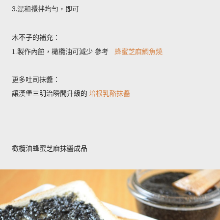
3.
混和攪拌均勻，即可
木不子的補充：
1.製作內餡，橄欖油可減少 參考
蜂蜜芝麻鯛魚燒
更多吐司抹醬：
讓漢堡三明治瞬間升級的
培根乳酪抹醬
橄欖油蜂蜜芝麻抹醬成品