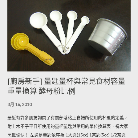
有助於形成葉綠素，因此 當馬鈴薯外觀泛綠，有可能就是生物鹼
含量超標的跡象。 此外在壓力環境下生長與光線曝曬環境，都可
能引起生物鹼含量倍增，甚至到正常量(每100公克馬鈴薯含2~15
毫克生物鹼)的三倍。 (書中提到的壓力環境下生長，木不子不是
很了解壓力環境的定義，歡迎有種植經驗的朋友分享。) ◆ 馬鈴
薯應該如何正確儲藏？ 1. 放在陰暗角落避免受光線照射持續增加
生物鹼。 2. 別放進冰箱冷藏，低溫冷藏儲存過的馬鈴薯，切開後
烹煮變黑的情形較常溫儲存的馬鈴薯嚴重。 2014/12/12修正，
木不子誤解《食物與廚藝 蔬果、香料、穀物》 P82~85的文字
[廚房新手] 量匙量杯與常見食材容量
意義，請大家掠過這段說法。自己的經驗是冰過的馬鈴薯煮完比
重量換算 酵母粉比例
較容易發黑，但是目前還找不到相關的原因。歡迎大家提供。 3.
若購買大量馬鈴薯，無法快速消耗，木不子建議可以把馬鈴薯洗
3月 16, 2010
淨蒸熟，接著再依據料理需求切塊或壓泥分裝，送入冷凍庫冷
凍。必須注意的是，在馬鈴薯冷凍的過程，水分會與澱粉脫離，
最近有許多朋友詢問了有關部落格上食譜所使用的杯匙的定義，
所以解凍馬鈴薯塊時馬鈴薯會出水，不同的馬鈴薯品種，出水程
附上木不子平日所使用的量杯量匙與常用的單位換算表，祝大家
度不同，可依料理需求選擇；冷凍庫的幸福生活提案一書提到：
烹飪愉快！ 左邊是量匙依序為:1大匙(15cc) 1茶匙(5cc) 1/2茶匙