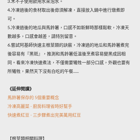
3.木不子使用飲用水來泡水。
4.冷凍過後的食材取出後毋須解凍，直接放入鍋中進行燉煮即
可。
5.冷凍過後的地瓜與馬鈴薯，口感不如新鮮時那樣鬆軟，冷凍天
數越多，口感會越差，請特別留意。
6.嘗試阿基師快速主根莖類的訣竅，冷凍過的地瓜和馬鈴薯煮完
後容易有『黑斑』，推測和馬鈴薯低溫後烹煮容易變黑成因相
同。看來冷凍快速煮法，不僅需要犧牲一部分口感，外觀也要有
所犧牲，果然天下沒有白吃的午餐......
《延伸閱讀》
馬鈴薯保存的 5個重要概念
冷凍高麗菜 - 廚房料理省時好幫手
快速煮紅豆 - 三步驟煮出完美萬用紅豆
【根莖類相關料理】