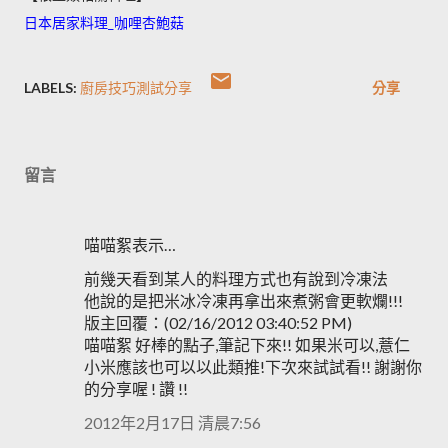
日本居家料理_咖哩杏鮑菇
LABELS:
廚房技巧測試分享
分享
留言
喵喵絮表示…
前幾天看到某人的料理方式也有說到冷凍法
他說的是把米冰冷凍再拿出來煮粥會更軟爛!!!
版主回覆：(02/16/2012 03:40:52 PM)
喵喵絮 好棒的點子,筆記下來!! 如果米可以,薏仁
小米應該也可以以此類推!下次來試試看!! 謝謝你
的分享喔 ! 讚 !!
2012年2月17日 清晨7:56