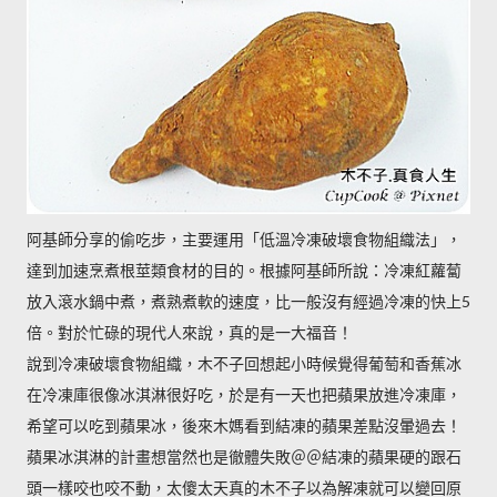
阿基師分享的偷吃步，主要運用「低溫冷凍破壞食物組織法」，
達到加速烹煮根莖類食材的目的。根據阿基師所說：冷凍紅蘿蔔
放入滾水鍋中煮，煮熟煮軟的速度，比一般沒有經過冷凍的快上5
倍。對於忙碌的現代人來說，真的是一大福音！
說到冷凍破壞食物組織，木不子回想起小時候覺得葡萄和香蕉冰
在冷凍庫很像冰淇淋很好吃，於是有一天也把蘋果放進冷凍庫，
希望可以吃到蘋果冰，後來木媽看到結凍的蘋果差點沒暈過去！
蘋果冰淇淋的計畫想當然也是徹體失敗＠＠結凍的蘋果硬的跟石
頭一樣咬也咬不動，太傻太天真的木不子以為解凍就可以變回原