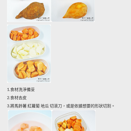
1.食材洗淨備妥
2.食材去皮
3.將馬鈴薯 紅蘿蔔 地瓜 切滾刀，或是依據想要的形狀切割。