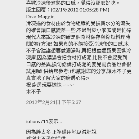
喜歡冷凍後煮熟的口感，覺得沒那麼好吃。
版主回覆：(02/19/2012 01:05:28 PM)
Dear Maggie,
冷凍過的食材由於食物組織的受損與水分的流失,
的確會讓口感變差一些,不過對於小家庭或是忙碌
現代人來說冷凍的確是個食材保存與縮短料理時
間的好方法! 如果真的不能接受冷凍後的口感,木
不子會建議想要做濃湯時,再把根莖類蔬果丟進冷
凍庫,因為濃湯會把食材打成泥,比較不會感受到
口感的差異,換句話說打成泥的嬰兒副食品也會很
試用喔! 供給您參考:)也感謝您的分享,讓木不子更
真實地了解大家的廚房心得:>
祝 廚房玩耍愉快 ~~~~
木不子
2012年2月21日 下午5:37
iolions711表示…
因為胖太多 正準備用地瓜減肥說
感謝木不子的提供