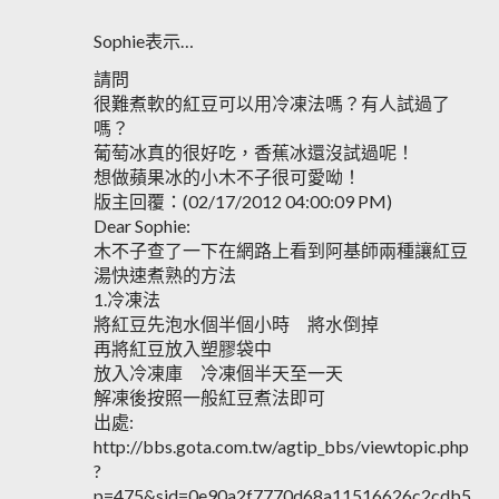
Sophie表示…
請問
很難煮軟的紅豆可以用冷凍法嗎？有人試過了
嗎？
葡萄冰真的很好吃，香蕉冰還沒試過呢！
想做蘋果冰的小木不子很可愛呦！
版主回覆：(02/17/2012 04:00:09 PM)
Dear Sophie:
木不子查了一下在網路上看到阿基師兩種讓紅豆
湯快速煮熟的方法
1.冷凍法
將紅豆先泡水個半個小時 將水倒掉
再將紅豆放入塑膠袋中
放入冷凍庫 冷凍個半天至一天
解凍後按照一般紅豆煮法即可
出處:
http://bbs.gota.com.tw/agtip_bbs/viewtopic.php
?
p=475&sid=0e90a2f7770d68a11516626c2cdb5