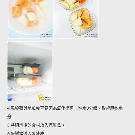
4.馬鈴薯與地瓜較容易因為氧化變黑，泡水3分鐘，取起甩乾水
分。
5.將切塊後的食材放入保鮮盒。
6.保鮮盒送入冷凍庫。