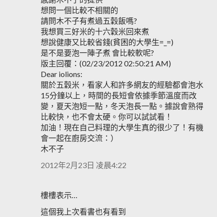
想問一個比較不相關的
請問木不子有煮過五穀飯嗎?
我想買三好米的十六穀米回來煮
想說健康又比較省錢(貧困的大學生=_=)
是不是要泡一陣子煮 會比較軟呢?
版主回覆：(02/23/2012 02:50:21 AM)
Dear iolions:
關於五穀米，看家人和許多網友的經驗都會泡水
15分鐘以上，時間的長短會依據季節溫度而改
變，夏天泡短一點，冬天泡長一點。據說會熟得
比較快，也不會太硬。你可以試試看！
加油！現在自己料理的大學生真的很少了！有機
會一起在廚房交流：）
木不子
2012年2月23日 凌晨4:22
樓樓表示…
這個我上次看書也有看到