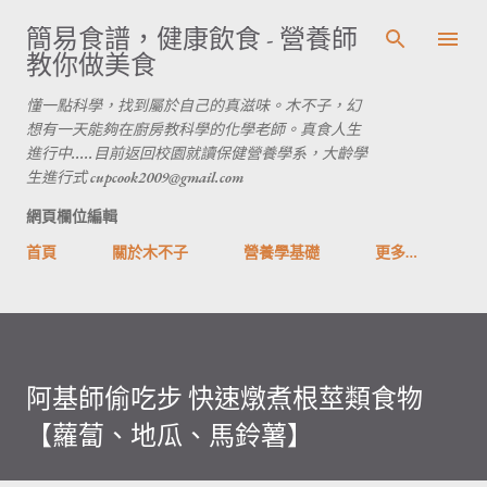
跳到主要內容
簡易食譜，健康飲食 - 營養師
教你做美食
懂一點科學，找到屬於自己的真滋味。木不子，幻
想有一天能夠在廚房教科學的化學老師。真食人生
進行中.....目前返回校園就讀保健營養學系，大齡學
生進行式 cupcook2009@gmail.com
網頁欄位編輯
首頁
關於木不子
營養學基礎
更多…
阿基師偷吃步 快速燉煮根莖類食物
【蘿蔔、地瓜、馬鈴薯】