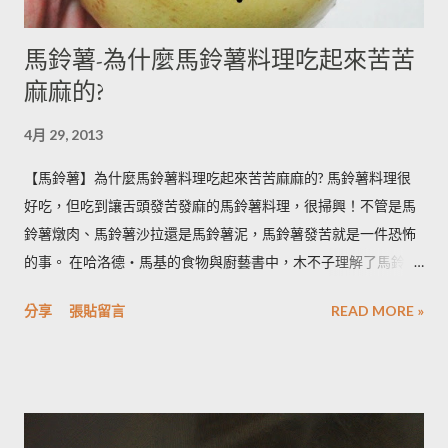
馬鈴薯-為什麼馬鈴薯料理吃起來苦苦
麻麻的?
4月 29, 2013
【馬鈴薯】為什麼馬鈴薯料理吃起來苦苦麻麻的? 馬鈴薯料理很
好吃，但吃到讓舌頭發苦發麻的馬鈴薯料理，很掃興！不管是馬
鈴薯燉肉、馬鈴薯沙拉還是馬鈴薯泥，馬鈴薯發苦就是一件恐怖
的事。 在哈洛德‧馬基的食物與廚藝書中，木不子理解了馬鈴薯
發苦的原因，可以作為避免馬鈴薯地雷的方法，馬鈴薯控必備廚
分享
張貼留言
READ MORE »
房知識！ ◆ 馬鈴薯有苦味正常嗎？ 正常。馬鈴薯以含有大量茄
鹼(又稱龍葵鹼)與卡茄鹼著稱，兩者都是帶苦味的有讀生物鹼，因
此馬鈴薯嘗起來，其實帶有一絲苦味，當生物鹼含量越多， 苦味
也就越強。 ◆ 什麼樣的情況下馬鈴薯的苦味會變明顯？ 光線的
曝曬容易讓生物鹼含量增加，苦味也會變得明顯。由於光線同時