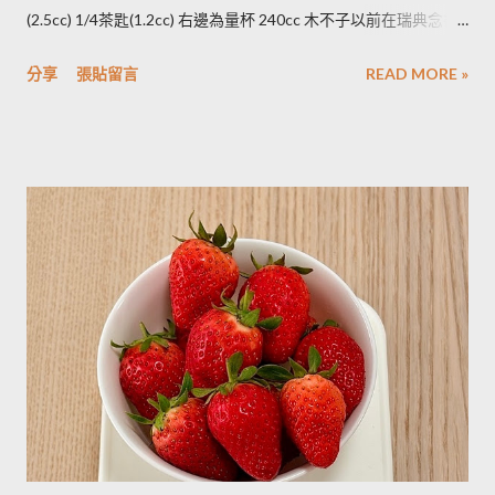
將馬鈴薯壓成泥，可以改善馬鈴薯解凍後水水軟軟的狀態。木不
(2.5cc) 1/4茶匙(1.2cc) 右邊為量杯 240cc 木不子以前在瑞典念書
子覺得，壓成泥的馬鈴薯依然還是會出水，只是出水後可以立即
時由於沒有電子秤所以常常參考重量容量的換算表(見下表)。 常
被附近的馬鈴薯泥吸收。 2014/12/12補充from Patty： 1.新鮮現
分享
張貼留言
READ MORE »
用材料容量重量換算表 名稱 1 小匙 (1t) 1 大匙(1T) 1 杯(1cup)
採的馬鈴薯可放在陰暗角落，並蓋黑布避免受光，延緩發芽，避
5cc 15cc 240cc 低筋麵粉 2.5g 7g 120g 高筋麵粉 3g 8g 105g 玉
免增加生物鹼(龍葵鹼)，可放三個月。(PS：市場販售的馬鈴薯，
米粉 2g 7g 90g 杏仁粉 3g 7g 80g 太白粉 3g 9g 120g 奶粉 2.5g
在篩選過成中會進行沖洗，農作物遇水容易發芽，所以無法在角
7g 100g 泡打粉 3.5g 10g --------- 小蘇打粉 3g 9g --------- 塔塔粉
落擺放三個月。...
3.9g --------- --------- 可可粉 2g 6g 80g 乾酵母 3.3g 10g --------- 吉
利丁粉 3.3g 10g 細鹽 4.3g 13g ---------- 細砂糖 4g 13g 170g 粗砂
糖 4g 13g 170g 糖粉 2g 6g 100g 蜂蜜 7g 22g 290g 沙拉油 4g
14g 190g 鮮奶油 5g 15g 200g 奶油 4.5g 14g 205g 酥油 4g 13g
180g 牛奶 6g 17g 210g 煉乳 6g 17.5g 240g 優格 5g 15g 210g 清
水 5g 15g 200g 可可粉 2g 6g 80g 即溶咖啡 2g 6g 70g 葡萄乾 ----
- ------- 170g 引用自 Mami的魔法廚房 ...