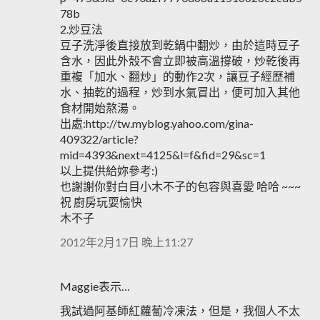
78b
2.炒豆法
豆子洗淨後直接放到乾鍋中翻炒，由於這時豆子
含水，因此外殼不會立即被高溫撐破，炒乾後再
重複「加水、翻炒」的動作2次，讓豆子經歷補
水、抽乾的過程，炒到水氣冒出，便可加入其他
食材開始熬湯。
出處:http://tw.myblog.yahoo.com/gina-
409322/article?
mid=4393&next=4125&l=f&fid=29&sc=1
以上提供給妳參考:)
也謝謝你對白目小木不子的包容與喜愛 哈哈 ~~~
祝 廚房玩耍愉快
木不子
2012年2月17日 晚上11:27
Maggie表示…
我試過阿基師紅蘿蔔冷凍法，但是，我個人不太