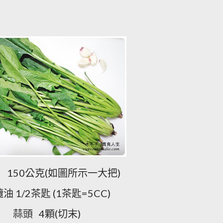
菜
公克
如圖所示一大把
150
(
)
欖油
茶匙
茶匙
1/2
(1
=5CC)
蒜頭
顆
切末
4
(
)