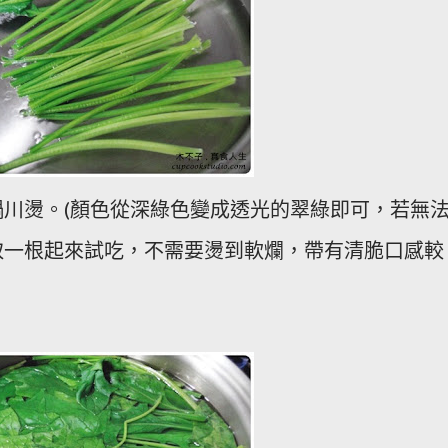
鍋川燙。
顏色從深綠色變成透光的翠綠即可，若無
(
取一根起來試吃，不需要燙到軟爛，帶有清脆口感較