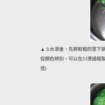
▲
水滾後，先將較粗的莖下
3.
從顏色辨別，可以在川燙過程
佳
)