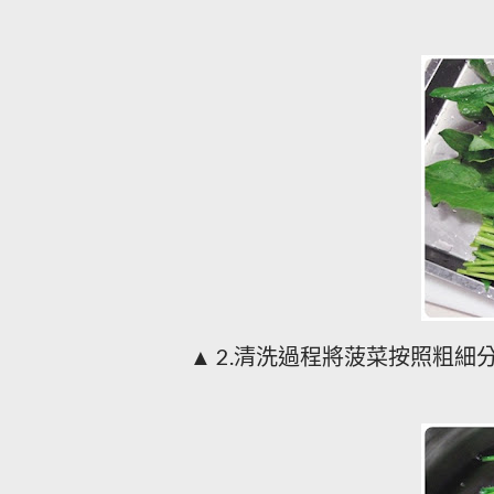
▲
清洗過程將菠菜按照粗細
2.