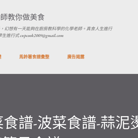
跳到主要內容
養師教你做美食
，幻想有一天能夠在廚房教科學的化學老師。真食人生進行
 cupcook2009@gmail.com
礎
馬鈴薯食譜彙整
廣告揭露
食譜-波菜食譜-蒜泥