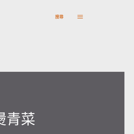
搜尋
燙青菜