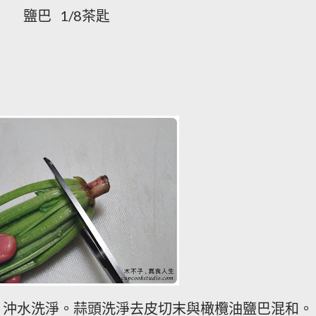
鹽巴
茶匙
1/8
，沖水洗淨。蒜頭洗淨去皮切末與橄欖油鹽巴混和。