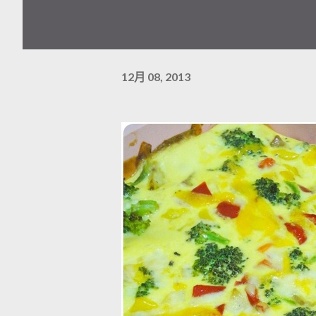
12月 08, 2013