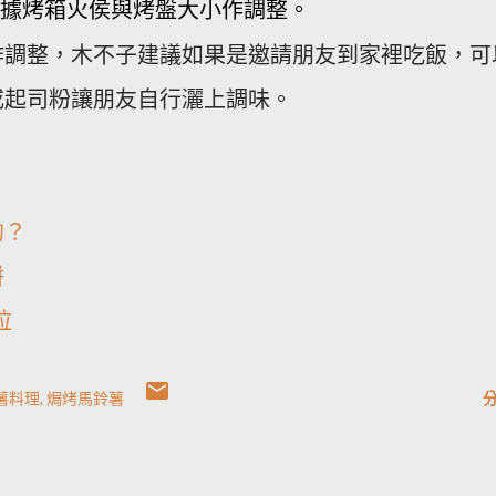
據烤箱火侯與烤盤大小作調整。
淡作調整，木不子建議如果是邀請朋友到家裡吃飯，可
或起司粉讓朋友自行灑上調味。
的？
餅
拉
薯料理
焗烤馬鈴薯