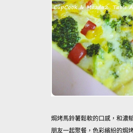
焗烤馬鈴薯鬆軟的口感，和濃
朋友一起聚餐，色彩繽紛的焗