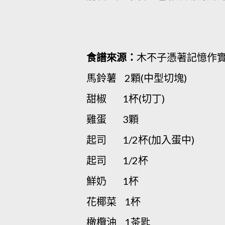
食譜來源：
木不子憑著記憶作
馬鈴薯
顆
中型切塊
2
(
)
甜椒
杯
切丁
1
(
)
雞蛋
顆
3
起司
杯
加入蛋中
1/2
(
)
起司
杯
1/2
鮮奶
杯
1
花椰菜
杯
1
橄欖油
茶匙
1