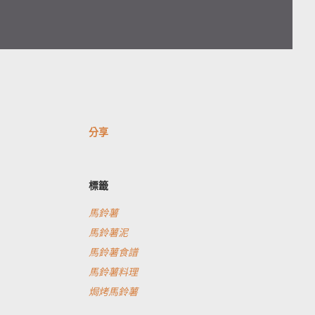
分享
標籤
馬鈴薯
馬鈴薯泥
馬鈴薯食譜
馬鈴薯料理
焗烤馬鈴薯