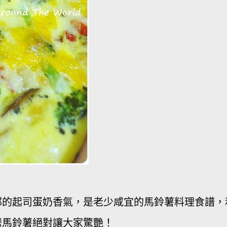
郁的起司蛋奶香氣，是老少咸宜的馬鈴薯料理食譜，
烤馬鈴薯絕對讓大家驚艷！