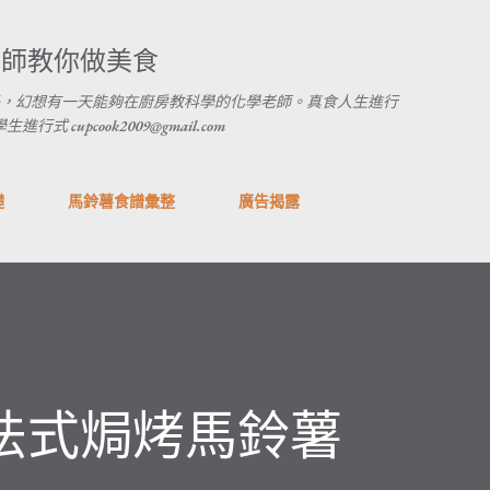
跳到主要內容
養師教你做美食
，幻想有一天能夠在廚房教科學的化學老師。真食人生進行
 cupcook2009@gmail.com
礎
馬鈴薯食譜彙整
廣告揭露
法式焗烤馬鈴薯