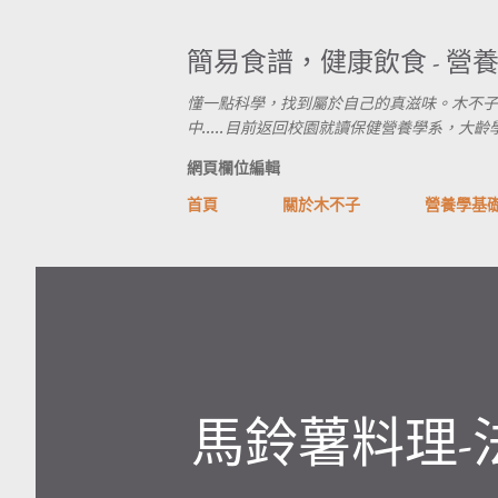
簡易食譜，健康飲食 - 營
懂一點科學，找到屬於自己的真滋味。木不子
中.....目前返回校園就讀保健營養學系，大齡學生進行式
網頁欄位編輯
首頁
關於木不子
營養學基
馬鈴薯料理-