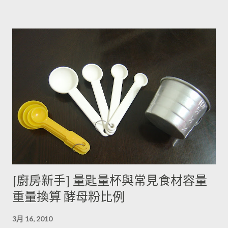
此馬鈴薯嘗起來，其實帶有一絲苦味，當生物鹼含量越多， 苦味
也就越強。 ◆ 什麼樣的情況下馬鈴薯的苦味會變明顯？ 光線的
曝曬容易讓生物鹼含量增加，苦味也會變得明顯。由於光線同時
有助於形成葉綠素，因此 當馬鈴薯外觀泛綠，有可能就是生物鹼
含量超標的跡象。 此外在壓力環境下生長與光線曝曬環境，都可
能引起生物鹼含量倍增，甚至到正常量(每100公克馬鈴薯含2~15
毫克生物鹼)的三倍。 (書中提到的壓力環境下生長，木不子不是
很了解壓力環境的定義，歡迎有種植經驗的朋友分享。) ◆ 馬鈴
薯應該如何正確儲藏？ 1. 放在陰暗角落避免受光線照射持續增加
生物鹼。 2. 別放進冰箱冷藏，低溫冷藏儲存過的馬鈴薯，切開後
烹煮變黑的情形較常溫儲存的馬鈴薯嚴重。 2014/12/12修正，
木不子誤解《食物與廚藝 蔬果、香料、穀物》 P82~85的文字
[廚房新手] 量匙量杯與常見食材容量
意義，請大家掠過這段說法。自己的經驗是冰過的馬鈴薯煮完比
重量換算 酵母粉比例
較容易發黑，但是目前還找不到相關的原因。歡迎大家提供。 3.
若購買大量馬鈴薯，無法快速消耗，木不子建議可以把馬鈴薯洗
3月 16, 2010
淨蒸熟，接著再依據料理需求切塊或壓泥分裝，送入冷凍庫冷