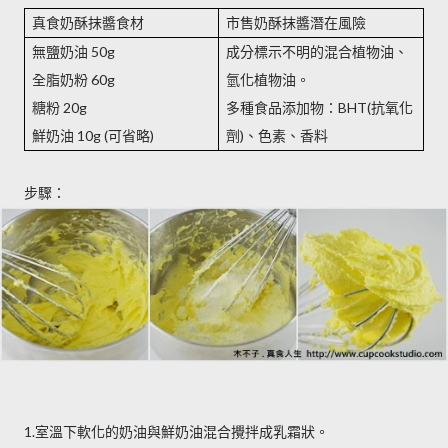
真食奶酥抹醬食材
市售奶酥抹醬潛在風險
無鹽奶油
成分標示不明的混合植物油、
50g
全脂奶粉
氫化植物油。
60g
糖粉
多種食品添加物：
抗氧化
20g
BHT(
鮮奶油
可省略
劑
、色素、香料
10g (
)
)
步驟：
1.室溫下軟化的奶油與鮮奶油混合攪拌成乳霜狀。