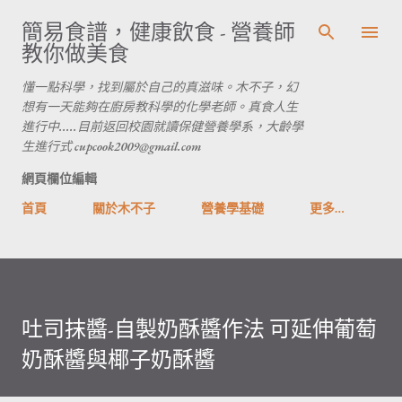
跳到主要內容
簡易食譜，健康飲食 - 營養師
教你做美食
懂一點科學，找到屬於自己的真滋味。木不子，幻
想有一天能夠在廚房教科學的化學老師。真食人生
進行中.....目前返回校園就讀保健營養學系，大齡學
生進行式 cupcook2009@gmail.com
網頁欄位編輯
首頁
關於木不子
營養學基礎
更多…
吐司抹醬-自製奶酥醬作法 可延伸葡萄
奶酥醬與椰子奶酥醬