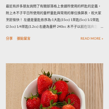
凍。必須注意的是，在馬鈴薯冷凍的過程，水分會與澱粉脫離，
最近有許多朋友詢問了有關部落格上食譜所使用的杯匙的定義，
所以解凍馬鈴薯塊時馬鈴薯會出水，不同的馬鈴薯品種，出水程
附上木不子平日所使用的量杯量匙與常用的單位換算表，祝大家
度不同，可依料理需求選擇；冷凍庫的幸福生活提案一書提到：
烹飪愉快！ 左邊是量匙依序為:1大匙(15cc) 1茶匙(5cc) 1/2茶匙
將馬鈴薯壓成泥，可以改善馬鈴薯解凍後水水軟軟的狀態。木不
(2.5cc) 1/4茶匙(1.2cc) 右邊為量杯 240cc 木不子以前在瑞典念書
子覺得，壓成泥的馬鈴薯依然還是會出水，只是出水後可以立即
時由於沒有電子秤所以常常參考重量容量的換算表(見下表)。 常
被附近的馬鈴薯泥吸收。 2014/12/12補充from Patty： 1.新鮮現
分享
張貼留言
READ MORE »
用材料容量重量換算表 名稱 1 小匙 (1t) 1 大匙(1T) 1 杯(1cup)
採的馬鈴薯可放在陰暗角落，並蓋黑布避免受光，延緩發芽，避
5cc 15cc 240cc 低筋麵粉 2.5g 7g 120g 高筋麵粉 3g 8g 105g 玉
免增加生物鹼(龍葵鹼)，可放三個月。(PS：市場販售的馬鈴薯，
米粉 2g 7g 90g 杏仁粉 3g 7g 80g 太白粉 3g 9g 120g 奶粉 2.5g
在篩選過成中會進行沖洗，農作物遇水容易發芽，所以無法在角
7g 100g 泡打粉 3.5g 10g --------- 小蘇打粉 3g 9g --------- 塔塔粉
落擺放三個月。...
3.9g --------- --------- 可可粉 2g 6g 80g 乾酵母 3.3g 10g --------- 吉
利丁粉 3.3g 10g 細鹽 4.3g 13g ---------- 細砂糖 4g 13g 170g 粗砂
糖 4g 13g 170g 糖粉 2g 6g 100g 蜂蜜 7g 22g 290g 沙拉油 4g
14g 190g 鮮奶油 5g 15g 200g 奶油 4.5g 14g 205g 酥油 4g 13g
180g 牛奶 6g 17g 210g 煉乳 6g 17.5g 240g 優格 5g 15g 210g 清
水 5g 15g 200g 可可粉 2g 6g 80g 即溶咖啡 2g 6g 70g 葡萄乾 ----
- ------- 170g 引用自 Mami的魔法廚房 ...