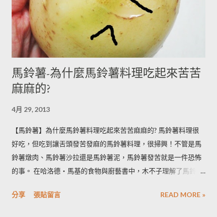
馬鈴薯-為什麼馬鈴薯料理吃起來苦苦
麻麻的?
4月 29, 2013
【馬鈴薯】為什麼馬鈴薯料理吃起來苦苦麻麻的? 馬鈴薯料理很
好吃，但吃到讓舌頭發苦發麻的馬鈴薯料理，很掃興！不管是馬
鈴薯燉肉、馬鈴薯沙拉還是馬鈴薯泥，馬鈴薯發苦就是一件恐怖
的事。 在哈洛德‧馬基的食物與廚藝書中，木不子理解了馬鈴薯
發苦的原因，可以作為避免馬鈴薯地雷的方法，馬鈴薯控必備廚
分享
張貼留言
READ MORE »
房知識！ ◆ 馬鈴薯有苦味正常嗎？ 正常。馬鈴薯以含有大量茄
鹼(又稱龍葵鹼)與卡茄鹼著稱，兩者都是帶苦味的有讀生物鹼，因