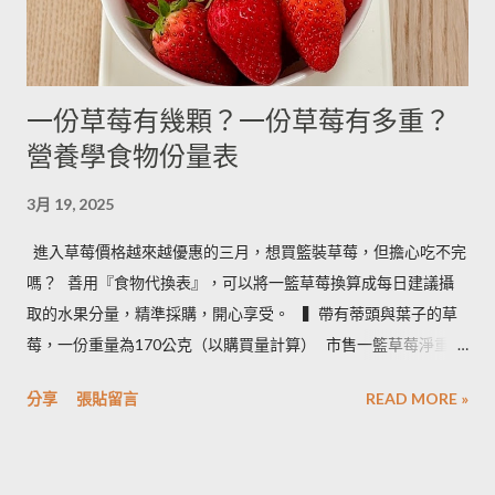
一份草莓有幾顆？一份草莓有多重？
營養學食物份量表
3月 19, 2025
進入草莓價格越來越優惠的三月，想買籃裝草莓，但擔心吃不完
嗎？ ​ 善用『食物代換表』，可以將一籃草莓換算成每日建議攝
取的水果分量，精準採購，開心享受。 ​ ​ ▍帶有蒂頭與葉子的草
莓，一份重量為170公克（以購買量計算） ​ 市售一籃草莓淨重為
2.5台斤＝1.5公斤＝1500公克（平均會有５%的品質淘汰，例如
分享
張貼留言
READ MORE »
損傷、撞傷等狀況） ​ • 1500 × 0.95 ÷ 170＝8.3 約可提供８份水
果 • 照片說明：容器為 260毫升的中式飯碗 ​ ​ ▍按照每日飲食指南
建議 ​ 成人一天攝取２－４份水果。所以我們來看看一籃草莓，