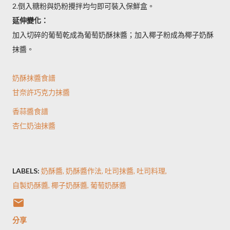
2.倒入糖粉與奶粉攪拌均勻即可裝入保鮮盒。
延伸變化：
加入切碎的葡萄乾成為葡萄奶酥抹醬；加入椰子粉成為椰子奶酥
抹醬。
奶酥抹醬食譜
甘奈許巧克力抹醬
香蒜醬食譜
杏仁奶油抹醬
LABELS:
奶酥醬
奶酥醬作法
吐司抹醬
吐司料理
自製奶酥醬
椰子奶酥醬
葡萄奶酥醬
分享