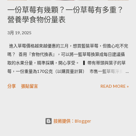
一份草莓有幾顆？一份草莓有多重？
營養學食物份量表
3月 19, 2025
進入草莓價格越來越優惠的三月，想買籃裝草莓，但擔心吃不完
嗎？ ​ 善用『食物代換表』，可以將一籃草莓換算成每日建議攝
取的水果分量，精準採購，開心享受。 ​ ​ ▍帶有蒂頭與葉子的草
莓，一份重量為170公克（以購買量計算） ​ 市售一籃草莓淨重為
2.5台斤＝1.5公斤＝1500公克（平均會有５%的品質淘汰，例如
分享
張貼留言
READ MORE »
損傷、撞傷等狀況） ​ • 1500 × 0.95 ÷ 170＝8.3 約可提供８份水
果 • 照片說明：容器為 260毫升的中式飯碗 ​ ​ ▍按照每日飲食指南
建議 ​ 成人一天攝取２－４份水果。所以我們來看看一籃草莓，
不同家庭成員數，每人一天一份草莓，需要幾天才能吃完： • 一
技術提供：Blogger
家三口：３天內即可享用完畢 • 一家二口：５天內即可享用完畢
• 一家一口：需要９天，強烈建議找朋友分購 • 計算完畢，一籃