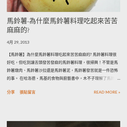
馬鈴薯-為什麼馬鈴薯料理吃起來苦苦
麻麻的?
4月 29, 2013
【馬鈴薯】為什麼馬鈴薯料理吃起來苦苦麻麻的? 馬鈴薯料理很
好吃，但吃到讓舌頭發苦發麻的馬鈴薯料理，很掃興！不管是馬
鈴薯燉肉、馬鈴薯沙拉還是馬鈴薯泥，馬鈴薯發苦就是一件恐怖
的事。 在哈洛德‧馬基的食物與廚藝書中，木不子理解了馬鈴薯
發苦的原因，可以作為避免馬鈴薯地雷的方法，馬鈴薯控必備廚
分享
張貼留言
READ MORE »
房知識！ ◆ 馬鈴薯有苦味正常嗎？ 正常。馬鈴薯以含有大量茄
鹼(又稱龍葵鹼)與卡茄鹼著稱，兩者都是帶苦味的有讀生物鹼，因
此馬鈴薯嘗起來，其實帶有一絲苦味，當生物鹼含量越多， 苦味
也就越強。 ◆ 什麼樣的情況下馬鈴薯的苦味會變明顯？ 光線的
曝曬容易讓生物鹼含量增加，苦味也會變得明顯。由於光線同時