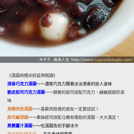
《湯圓與糯米粉延伸閱讀》
酒香巧克力湯圓
～～濃郁巧克力飄著淡淡酒香的迷人滋味
脆皮起司巧克力湯圓
～～酥脆的起司搭配巧克力，鹹鹹甜甜好滋
味
黑糖肉桂湯圓
～～喜歡肉桂捲的朋友一定要試試！
起司鹹湯圓
～～牽絲起司搭配Ｑ嫩有嚼勁的湯圓，大大滿足！
黑糖薑汁湯圓
～～吃湯圓告別手腳冰冷
港式甜點糖不甩
~~ 花生香味甜蜜蜜