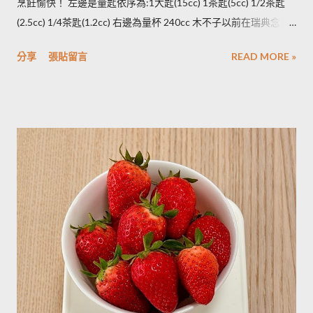
烹飪愉快！ 左邊是量匙依序為:1大匙(15cc) 1茶匙(5cc) 1/2茶匙
將馬鈴薯壓成泥，可以改善馬鈴薯解凍後水水軟軟的狀態。木不
(2.5cc) 1/4茶匙(1.2cc) 右邊為量杯 240cc 木不子以前在瑞典念書
子覺得，壓成泥的馬鈴薯依然還是會出水，只是出水後可以立即
時由於沒有電子秤所以常常參考重量容量的換算表(見下表)。 常
被附近的馬鈴薯泥吸收。 2014/12/12補充from Patty： 1.新鮮現
分享
張貼留言
READ MORE »
用材料容量重量換算表 名稱 1 小匙 (1t) 1 大匙(1T) 1 杯(1cup)
採的馬鈴薯可放在陰暗角落，並蓋黑布避免受光，延緩發芽，避
5cc 15cc 240cc 低筋麵粉 2.5g 7g 120g 高筋麵粉 3g 8g 105g 玉
免增加生物鹼(龍葵鹼)，可放三個月。(PS：市場販售的馬鈴薯，
米粉 2g 7g 90g 杏仁粉 3g 7g 80g 太白粉 3g 9g 120g 奶粉 2.5g
在篩選過成中會進行沖洗，農作物遇水容易發芽，所以無法在角
7g 100g 泡打粉 3.5g 10g --------- 小蘇打粉 3g 9g --------- 塔塔粉
落擺放三個月。...
3.9g --------- --------- 可可粉 2g 6g 80g 乾酵母 3.3g 10g --------- 吉
利丁粉 3.3g 10g 細鹽 4.3g 13g ---------- 細砂糖 4g 13g 170g 粗砂
糖 4g 13g 170g 糖粉 2g 6g 100g 蜂蜜 7g 22g 290g 沙拉油 4g
14g 190g 鮮奶油 5g 15g 200g 奶油 4.5g 14g 205g 酥油 4g 13g
180g 牛奶 6g 17g 210g 煉乳 6g 17.5g 240g 優格 5g 15g 210g 清
水 5g 15g 200g 可可粉 2g 6g 80g 即溶咖啡 2g 6g 70g 葡萄乾 ----
- ------- 170g 引用自 Mami的魔法廚房 ...