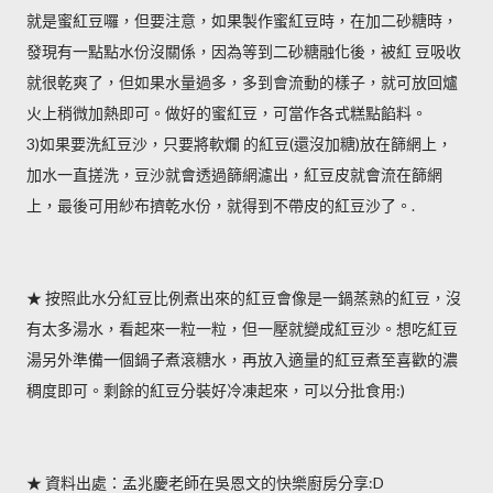
就是蜜紅豆囉，但要注意，如果製作蜜紅豆時，在加二砂糖時，
發現有一點點水份沒關係，因為等到二砂糖融化後，被紅 豆吸收
就很乾爽了，但如果水量過多，多到會流動的樣子，就可放回爐
火上稍微加熱即可。做好的蜜紅豆，可當作各式糕點餡料。
3)如果要洗紅豆沙，只要將軟爛 的紅豆(還沒加糖)放在篩網上，
加水一直搓洗，豆沙就會透過篩網濾出，紅豆皮就會流在篩網
上，最後可用紗布擠乾水份，就得到不帶皮的紅豆沙了。.
★ 按照此水分紅豆比例煮出來的紅豆會像是一鍋蒸熟的紅豆，沒
有太多湯水，看起來一粒一粒，但一壓就變成紅豆沙。想吃紅豆
湯另外準備一個鍋子煮滾糖水，再放入適量的紅豆煮至喜歡的濃
稠度即可。剩餘的紅豆分裝好冷凍起來，可以分批食用:)
★ 資料出處：孟兆慶老師在吳恩文的快樂廚房分享:D