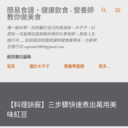
跳到主要內容
簡易食譜，健康飲食 - 營養師
教你做美食
懂一點科學，找到屬於自己的真滋味。木不子，幻
想有一天能夠在廚房教科學的化學老師。真食人生
進行中.....目前返回校園就讀保健營養學系，大齡學
生進行式 cupcook2009@gmail.com
網頁欄位編輯
首頁
關於木不子
營養學基礎
更多…
【料理訣竅】三步驟快速煮出萬用美
味紅豆