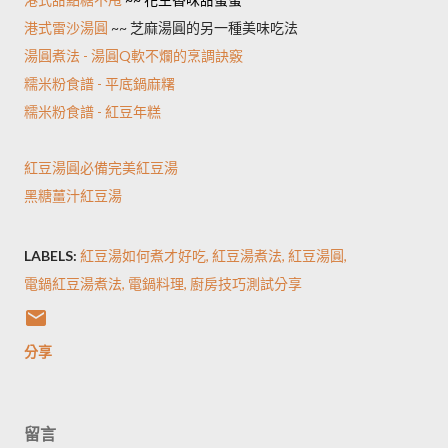
港式雷沙湯圓
~~ 芝麻湯圓的另一種美味吃法
湯圓煮法 - 湯圓Q軟不爛的烹調訣竅
糯米粉食譜 - 平底鍋麻糬
糯米粉食譜 - 紅豆年糕
紅豆湯圓必備完美紅豆湯
黑糖薑汁紅豆湯
LABELS:
紅豆湯如何煮才好吃
紅豆湯煮法
紅豆湯圓
電鍋紅豆湯煮法
電鍋料理
廚房技巧測試分享
分享
留言