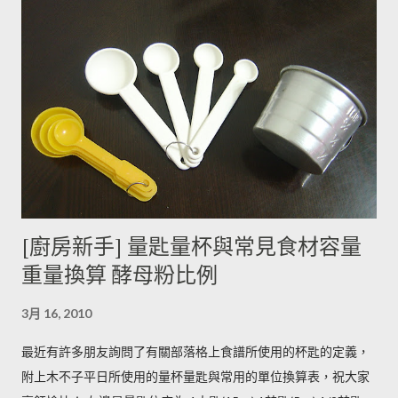
有助於形成葉綠素，因此 當馬鈴薯外觀泛綠，有可能就是生物鹼
含量超標的跡象。 此外在壓力環境下生長與光線曝曬環境，都可
能引起生物鹼含量倍增，甚至到正常量(每100公克馬鈴薯含2~15
毫克生物鹼)的三倍。 (書中提到的壓力環境下生長，木不子不是
很了解壓力環境的定義，歡迎有種植經驗的朋友分享。) ◆ 馬鈴
薯應該如何正確儲藏？ 1. 放在陰暗角落避免受光線照射持續增加
生物鹼。 2. 別放進冰箱冷藏，低溫冷藏儲存過的馬鈴薯，切開後
烹煮變黑的情形較常溫儲存的馬鈴薯嚴重。 2014/12/12修正，
木不子誤解《食物與廚藝 蔬果、香料、穀物》 P82~85的文字
[廚房新手] 量匙量杯與常見食材容量
意義，請大家掠過這段說法。自己的經驗是冰過的馬鈴薯煮完比
重量換算 酵母粉比例
較容易發黑，但是目前還找不到相關的原因。歡迎大家提供。 3.
若購買大量馬鈴薯，無法快速消耗，木不子建議可以把馬鈴薯洗
3月 16, 2010
淨蒸熟，接著再依據料理需求切塊或壓泥分裝，送入冷凍庫冷
凍。必須注意的是，在馬鈴薯冷凍的過程，水分會與澱粉脫離，
最近有許多朋友詢問了有關部落格上食譜所使用的杯匙的定義，
所以解凍馬鈴薯塊時馬鈴薯會出水，不同的馬鈴薯品種，出水程
附上木不子平日所使用的量杯量匙與常用的單位換算表，祝大家
度不同，可依料理需求選擇；冷凍庫的幸福生活提案一書提到：