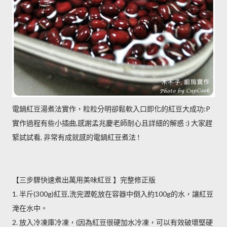
電鍋紅豆湯煮法實作，粒粒分明卻鬆軟入口即化的紅豆大成功:P
實作過程有些小插曲,感謝孟兆慶老師耐心且詳細的解惑 :) 大家趕
緊試試看, 非常有成就感的電鍋紅豆煮法 !
【三步驟快速煮出萬用美味紅豆 】完整修正版
1. 半斤(300g)紅豆,洗完瀝乾放在容器中倒入約100g的水，讓紅豆
淹在水中。
2. 放入冷凍庫冷凍，(因為紅豆很硬加水冷凍，可以有效破壞堅硬